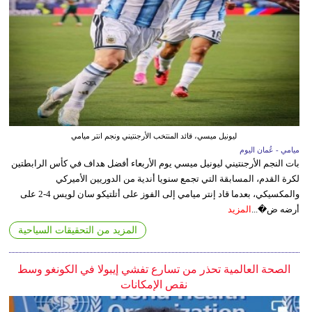
ليونيل ميسي، قائد المنتخب الأرجنتيني ونجم انتر ميامي
ميامي - عُمان اليوم
بات النجم الأرجنتيني ليونيل ميسي يوم الأربعاء أفضل هداف في كأس الرابطتين
لكرة القدم، المسابقة التي تجمع سنويا أندية من الدوريين الأميركي
والمكسيكي، بعدما قاد إنتر ميامي إلى الفوز على أتلتيكو سان لويس 4-2 على
أرضه ض�...
المزيد
المزيد من التحقيقات السياحية
الصحة العالمية تحذر من تسارع تفشي إيبولا في الكونغو وسط
نقص الإمكانات