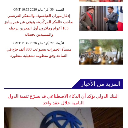
GMT 16:53 2026 السبت ,30 أيار / مايو
إدغار موران الفيلسوف والمفكر الفرنسي
صاحب «الفكر المركّب»، يتوفى عن عمر يناهز
105 أعوام وماكرون أول المعزين برحيله
والمشيدين بخصاله
GMT 11:45 2026 الأربعاء ,27 أيار / مايو
منشأة الجمرات تستوعب 300 ألف حاج في
الساعة وفق منظومة تشغيلية متطورة
المزيد من الأخبار
البنك الدولي يؤكد أن الذكاء الاصطناعي قد يسرّع تنمية الدول
النامية خلال عقد واحد