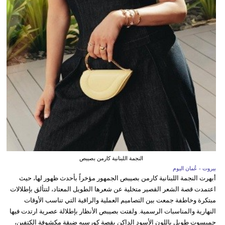
النجمة اللبنانية كارمن بصيبص
بيروت - عُمان اليوم
أبهرت النجمة اللبنانية كارمن بصيبص الجمهور مؤخراً بأحدث ظهور لها، حيث
اعتمدت قصة الشعر القصير متخلية عن شعرها الطويل المعتاد، لتتألق بإطلالات
مبتكرة وخاطفة جمعت بين التصاميم العملية والراقية التي تناسب الأوقات
النهارية والمناسبات الرسمية. ولفتت بصيبص الأنظار بإطلالة عصرية ارتدت فيها
جمبسوت طويل باللون الأسود الداكن بقصة كورسيه ضيقة مكشوفة الكتفين،