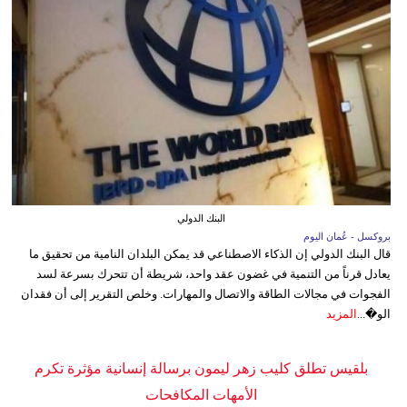
البنك الدولي
بروكسل - عُمان اليوم
قال البنك الدولي إن الذكاء الاصطناعي قد يمكن البلدان النامية من تحقيق ما
يعادل قرناً من التنمية في غضون عقد واحد، شريطة أن تتحرك بسرعة لسد
الفجوات في مجالات الطاقة والاتصال والمهارات. وخلص التقرير إلى أن فقدان
الو�...
المزيد
بلقيس تطلق كليب زهر ليمون برسالة إنسانية مؤثرة تكرم
الأمهات المكافحات