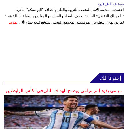
مسقط - عُمان اليوم
اعتمدت منظمة الأمم المتحدة للتربية والعلم والثقافة "اليونسكو" مبادرة
"الممتلك الثقافي" الخاصة بحرف الفخار والنحاس والمعادن والصناعات الخشبية
لفريق بهلاء التطوعي لمؤسسة المجتمع المحلي بموقع قلعة بهلاء �...
المزيد
إخترنا لك
ميسي يقود إنتر ميامي ويصبح الهداف التاريخي لكأس الرابطتين