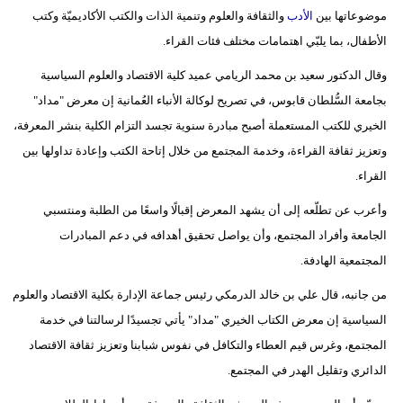
موضوعاتها بين
الأدب
والثقافة والعلوم وتنمية الذات والكتب الأكاديميّة وكتب
فيديو
الأطفال، بما يلبّي اهتمامات مختلف فئات القراء.
سيارات
وقال الدكتور سعيد بن محمد الريامي عميد كلية الاقتصاد والعلوم السياسية
بجامعة السُّلطان قابوس، في تصريح لوكالة الأنباء العُمانية إن معرض "مداد"
الخيري للكتب المستعملة أصبح مبادرة سنوية تجسد التزام الكلية بنشر المعرفة،
وتعزيز ثقافة القراءة، وخدمة المجتمع من خلال إتاحة الكتب وإعادة تداولها بين
القراء.
وأعرب عن تطلّعه إلى أن يشهد المعرض إقبالًا واسعًا من الطلبة ومنتسبي
الجامعة وأفراد المجتمع، وأن يواصل تحقيق أهدافه في دعم المبادرات
المجتمعية الهادفة.
من جانبه، قال علي بن خالد الدرمكي رئيس جماعة الإدارة بكلية الاقتصاد والعلوم
السياسية إن معرض الكتاب الخيري "مداد" يأتي تجسيدًا لرسالتنا في خدمة
المجتمع، وغرس قيم العطاء والتكافل في نفوس شبابنا وتعزيز ثقافة الاقتصاد
الدائري وتقليل الهدر في المجتمع.