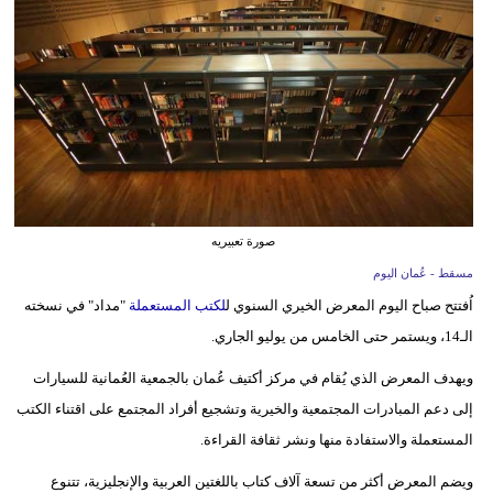
وسفر
ديكور
أخبار
إعلام
تعليم
صورة تعبيريه
مرأة
مسقط - عُمان اليوم
علوم
اُفتتح صباح اليوم المعرض الخيري السنوي ل
لكتب المستعملة
"مداد" في نسخته
وتكنولوجيا
الـ14، ويستمر حتى الخامس من يوليو الجاري.
بيئة
ويهدف المعرض الذي يُقام في مركز أكتيف عُمان بالجمعية العُمانية للسيارات
إلى دعم المبادرات المجتمعية والخيرية وتشجيع أفراد المجتمع على اقتناء الكتب
مدوَّنات
المستعملة والاستفادة منها ونشر ثقافة القراءة.
أبراج
ويضم المعرض أكثر من تسعة آلاف كتاب باللغتين العربية والإنجليزية، تتنوع