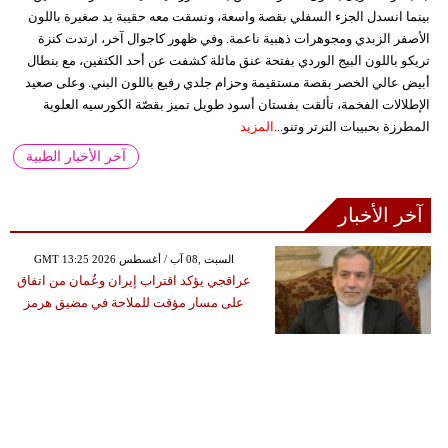
بينما انسدل الجزء السفلي بقصة واسعة، ونسقت معه حقيبة يد صغيرة باللون
الأصفر الزبدي ومجوهرات ذهبية ناعمة. وفي ظهور كاجوال آخر، ارتدت كنزة
تريكو باللون البيج الوردي بفتحة عنق مائلة كشفت عن أحد الكتفين، مع بنطال
أبيض عالي الخصر بقصة مستقيمة وحزام جلدي رفيع باللون البني. وعلى صعيد
الإطلالات الفخمة، تألقت بفستان أسود طويل تميز بقصّة الكورسيه العلوية
المطرزة بحبيبات الترتر وتنو...
المزيد
آخر الأخبار الطبية
آخر الأخبار
GMT 13:25 2026 السبت ,08 آب / أغسطس
عراقجي يؤكد اقتراب إيران وعُمان من اتفاق
على مسار مؤقت للملاحة في مضيق هرمز