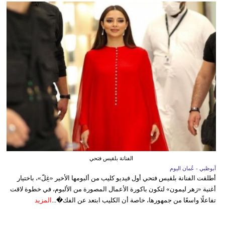
الفنانة بلقيس فتحي
أبوظبي - عُمان اليوم
أطلقت الفنانة بلقيس فتحي أول فيديو كليب من ألبومها الأخير «غِلّ»، باختيار
أغنية «زهر ليمون» لتكون باكورة الأعمال المصورة من الألبوم، في خطوة لاقت
تفاعلًا واسعًا من جمهورها، خاصة أن الكليب ابتعد عن الفك�...
المزيد