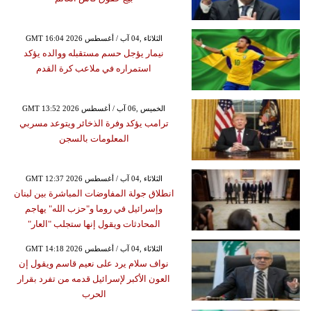
GMT 16:04 2026 الثلاثاء ,04 آب / أغسطس
نيمار يؤجل حسم مستقبله ووالده يؤكد
استمراره في ملاعب كرة القدم
GMT 13:52 2026 الخميس ,06 آب / أغسطس
ترامب يؤكد وفرة الذخائر ويتوعد مسربي
المعلومات بالسجن
GMT 12:37 2026 الثلاثاء ,04 آب / أغسطس
انطلاق جولة المفاوضات المباشرة بين لبنان
وإسرائيل في روما و"حزب الله" يهاجم
المحادثات ويقول إنها ستجلب "العار"
GMT 14:18 2026 الثلاثاء ,04 آب / أغسطس
نواف سلام يرد على نعيم قاسم ويقول إن
العون الأكبر لإسرائيل قدمه من تفرد بقرار
الحرب