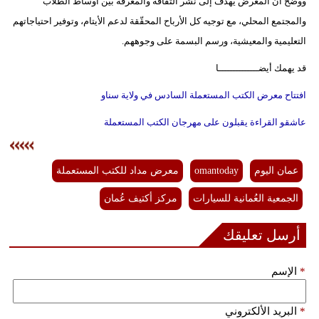
ووضّح أن المعرض يهدف إلى نشر الثقافة والمعرفة بين أوساط الطلاب
والمجتمع المحلي، مع توجيه كل الأرباح المحقّقة لدعم الأيتام، وتوفير احتياجاتهم
التعليمية والمعيشية، ورسم البسمة على وجوههم.
قد يهمك أيضــــــــــــــا
افتتاح معرض الكتب المستعملة السادس في ولاية سناو
عاشقو القراءة يقبلون على مهرجان الكتب المستعملة
عمان اليوم
omantoday
معرض مداد للكتب المستعملة
الجمعية العُمانية للسيارات
مركز أكتيف عُمان
أرسل تعليقك
*
الإسم
*
البريد الألكتروني