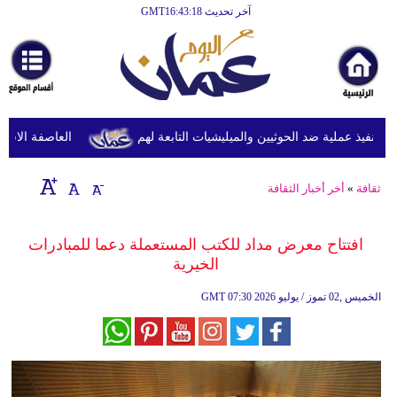
آخر تحديث GMT16:43:18
الرئيسية
أخبارعاجلة
رياضة
ثقافة
نفيذ عملية ضد الحوثيين والميليشيات التابعة لهم
العاصفة الاستوائي
إقتصاد
ثقافة
»
أخر أخبار الثقافة
فن
وموسيقى
افتتاح معرض مداد للكتب المستعملة دعما للمبادرات
الخيرية
أزياء
07:30 2026 الخميس ,02 تموز / يوليو
GMT
صحة
وتغذية
سياحة