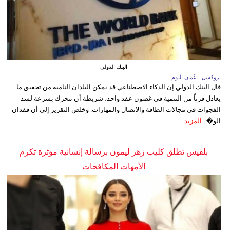
البنك الدولي
بروكسل - عُمان اليوم
قال البنك الدولي إن الذكاء الاصطناعي قد يمكن البلدان النامية من تحقيق ما
يعادل قرناً من التنمية في غضون عقد واحد، شريطة أن تتحرك بسرعة لسد
الفجوات في مجالات الطاقة والاتصال والمهارات. وخلص التقرير إلى أن فقدان
الو�...
المزيد
بلقيس تطلق كليب زهر ليمون برسالة إنسانية مؤثرة تكرم
الأمهات المكافحات