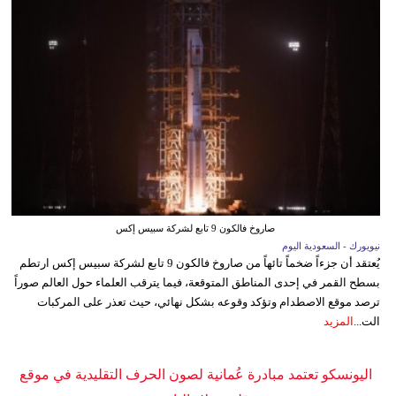
صاروخ فالكون 9 تابع لشركة سبيس إكس
نيويورك - السعودية اليوم
يُعتقد أن جزءاً ضخماً تائهاً من صاروخ فالكون 9 تابع لشركة سبيس إكس ارتطم
بسطح القمر في إحدى المناطق المتوقعة، فيما يترقب العلماء حول العالم صوراً
ترصد موقع الاصطدام وتؤكد وقوعه بشكل نهائي، حيث تعذر على المركبات
الت...
المزيد
اليونسكو تعتمد مبادرة عُمانية لصون الحرف التقليدية في موقع