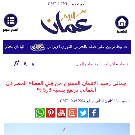
آخر تحديث GMT11:27:31
الرئيسية
أخبارعاجلة
رياضة
ثقافة
 وطائرتين على صلة بالحرس الثوري الإيراني
اليابان تحذر من ال
إقتصاد
إقتصاد
»
أخر أخبار الاقتصاد والمال
فن
وموسيقى
إجمالي رصيد الائتمان الممنوح من قِبَلِ القطاع المصرفي
العُماني يرتفع بنسبة 8ر5 %
أزياء
10:46 2024 السبت ,13 كانون الثاني / يناير
GMT
صحة
وتغذية
سياحة