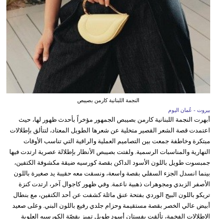
النجمة اللبنانية كارمن بصيبص
بيروت - عُمان اليوم
أبهرت النجمة اللبنانية كارمن بصيبص الجمهور مؤخراً بأحدث ظهور لها، حيث
اعتمدت قصة الشعر القصير متخلية عن شعرها الطويل المعتاد، لتتألق بإطلالات
مبتكرة وخاطفة جمعت بين التصاميم العملية والراقية التي تناسب الأوقات
النهارية والمناسبات الرسمية. ولفتت بصيبص الأنظار بإطلالة عصرية ارتدت فيها
جمبسوت طويل باللون الأسود الداكن بقصة كورسيه ضيقة مكشوفة الكتفين،
بينما انسدل الجزء السفلي بقصة واسعة، ونسقت معه حقيبة يد صغيرة باللون
الأصفر الزبدي ومجوهرات ذهبية ناعمة. وفي ظهور كاجوال آخر، ارتدت كنزة
تريكو باللون البيج الوردي بفتحة عنق مائلة كشفت عن أحد الكتفين، مع بنطال
أبيض عالي الخصر بقصة مستقيمة وحزام جلدي رفيع باللون البني. وعلى صعيد
الإطلالات الفخمة، تألقت بفستان أسود طويل تميز بقصّة الكورسيه العلوية