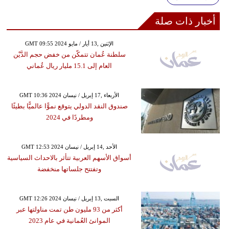
أخبار ذات صلة
GMT 09:55 2024 الإثنين ,13 أيار / مايو
سلطنة عُمان تتمكّن من خفض حجم الدَّيْن
العام إلى 15.1 مليار ريال عُماني
GMT 10:36 2024 الأربعاء ,17 إبريل / نيسان
صندوق النقد الدولي يتوقع نموًّا عالميًّا بطيئًا
ومطردًا في 2024
GMT 12:53 2024 الأحد ,14 إبريل / نيسان
أسواق الأسهم العربية تتأثر بالاحداث السياسية
وتفتتح جلساتها منخفضة
GMT 12:26 2024 السبت ,13 إبريل / نيسان
أكثر من 93 مليون طن تمت مناولتها عبر
الموانئ العُمانية في عام 2023