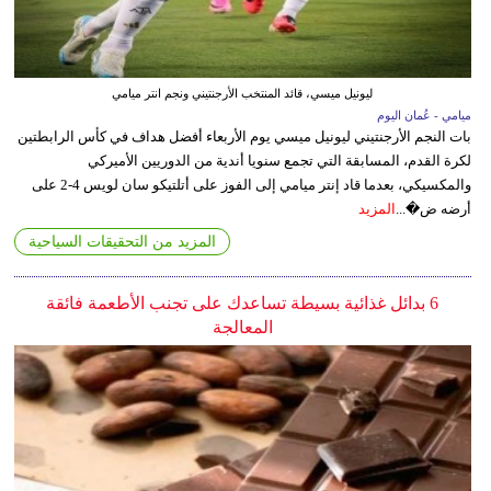
ليونيل ميسي، قائد المنتخب الأرجنتيني ونجم انتر ميامي
ميامي - عُمان اليوم
بات النجم الأرجنتيني ليونيل ميسي يوم الأربعاء أفضل هداف في كأس الرابطتين
لكرة القدم، المسابقة التي تجمع سنويا أندية من الدوريين الأميركي
والمكسيكي، بعدما قاد إنتر ميامي إلى الفوز على أتلتيكو سان لويس 4-2 على
أرضه ض�...
المزيد
المزيد من التحقيقات السياحية
6 بدائل غذائية بسيطة تساعدك على تجنب الأطعمة فائقة
المعالجة