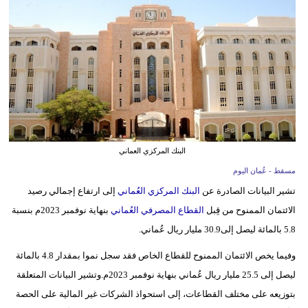
وسفر
ديكور
أخبار
إعلام
تعليم
البنك المركزي العماني
مرأة
مسقط - عُمان اليوم
علوم
تشير البيانات الصادرة عن
البنك المركزي العُماني
إلى ارتفاع إجمالي رصيد
وتكنولوجيا
الائتمان الممنوح من قِبل
القطاع المصرفي العُماني
بنهاية نوفمبر 2023م بنسبة
5.8 بالمائة ليصل إلى30.9 مليار ريال عُماني.
بيئة
وفيما يخص الائتمان الممنوح للقطاع الخاص فقد سجل نموا بمقدار 4.8 بالمائة
مدوَّنات
ليصل إلى 25.5 مليار ريال عُماني بنهاية نوفمبر 2023م.وتشير البيانات المتعلقة
بتوزيعه على مختلف القطاعات، إلى استحواذ الشركات غير المالية على الحصة
أبراج