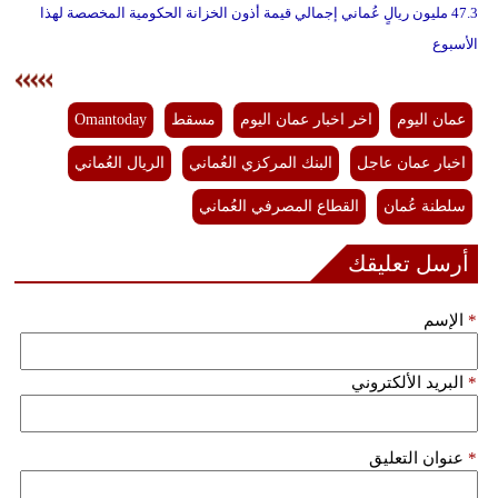
47.3 مليون ريالٍ عُماني إجمالي قيمة أذون الخزانة الحكومية المخصصة لهذا
الأسبوع
عمان اليوم
اخر اخبار عمان اليوم
مسقط
Omantoday
اخبار عمان عاجل
البنك المركزي العُماني
الريال العُماني
سلطنة عُمان
القطاع المصرفي العُماني
أرسل تعليقك
*
الإسم
*
البريد الألكتروني
*
عنوان التعليق