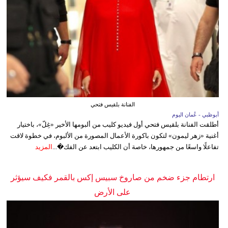
الفنانة بلقيس فتحي
أبوظبي - عُمان اليوم
أطلقت الفنانة بلقيس فتحي أول فيديو كليب من ألبومها الأخير «غِلّ»، باختيار
أغنية «زهر ليمون» لتكون باكورة الأعمال المصورة من الألبوم، في خطوة لاقت
تفاعلًا واسعًا من جمهورها، خاصة أن الكليب ابتعد عن الفك�...
المزيد
ارتطام جزء ضخم من صاروخ سبيس إكس بالقمر فكيف سيؤثر
على الأرض