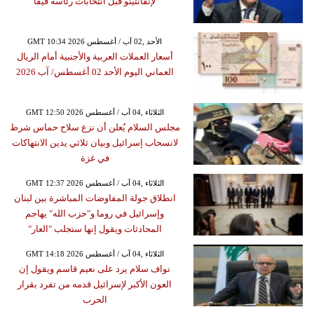
لإنفانتينو قبل انتخابات رئاسة فيفا
GMT 10:34 2026 الأحد ,02 آب / أغسطس
أسعار العملات العربية والأجنبية أمام الريال
العماني اليوم الأحد 02 أغسطس/ آب 2026
GMT 12:50 2026 الثلاثاء ,04 آب / أغسطس
مجلس السلام يُعلن أن نزع سلاح حماس شرط
لانسحاب إسرائيل وبيان ثلاثي يدين الانتهاكات
في غزة
GMT 12:37 2026 الثلاثاء ,04 آب / أغسطس
انطلاق جولة المفاوضات المباشرة بين لبنان
وإسرائيل في روما و"حزب الله" يهاجم
المحادثات ويقول إنها ستجلب "العار"
GMT 14:18 2026 الثلاثاء ,04 آب / أغسطس
نواف سلام يرد على نعيم قاسم ويقول إن
العون الأكبر لإسرائيل قدمه من تفرد بقرار
الحرب