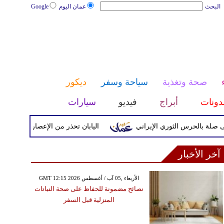
البحث
عمان اليوم
Google
صحة وتغذية
سياحة وسفر
ديكور
دونات
أبراج
فيديو
سيارات
حرس الثوري الإيراني
اليابان تحذر من الإعصار دولفين ورياح عاتي
آخر الأخبار
GMT 12:15 2026 الأربعاء ,05 آب / أغسطس
نصائح مضمونة للحفاظ على صحة النباتات
المنزلية قبل السفر