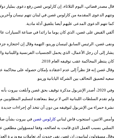
قال مصدر قضائي، اليوم الثلاثاء، إن كارلوس غصن رفع دعوى بمليار دول
وتتهم الدعوى المقدمة من كارلوس غصن في لبنان تتهم نيسان وآخرين
كما تتهم الدعوى المدعى عليهم أيضا بتلفيق أدلة مادية.
ألقي القبض على غصن، الذي كان يوما ما رائدا في صناعة السيارات عالميا، باليابان في أواخر 18
ونفى غصن، الرئيس السابق لنيسان ورينو، التهمة وقال إن احتجازه جز
كان ينتظر المحاكمة عقب توقيفه العام 2018.
وقال غصن إنه فرّ نظراً إلى عدم اعتقاده بإمكان حصوله على محاكمة عاد
سعيه لتعميق التحالف بين الشركة اليابانية ورينو.
وفي 2020، أصدر الإنتربول مذكرة توقيف بحق غصن وأبلغت بيروت بأنه فار من العدالة من اليابان ومطلوب من سلطات طوكيو للمحاكمة.
ولم تقدم السلطات اللبنانية التي لا ترتبط بمعاهدة لتسليم المطلوبين مع ال
نشرة حمراء من الإنتربول لتوقيفه من دون أن تتخذ أي إجراءات جديدة ب
وأمس الاثنين، استجوب قاض لبناني
كارلوس غصن
في بيروت بشأن صلات
السلبي بسبب العمل الذي قامت به لصالحه، وفقا لمسؤولين مطلعين عل
وقال مسؤولون لبنانيون إن غصن نفى حدوث أي تعاملات مع وزيرة العد