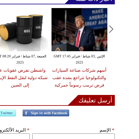
الإثنين ,03 شباط / فبراير GMT 17:43
الإثنين ,03 شباط / فبراير GMT 17:45
الجمعة ,07 شباط / فبرا
2025
2025
20
لاتحاد الأوروبي
أسهم شركات صناعة السيارات
واشنطن تفرض عقوبات ع
ه حال تعرضه
والتكنولوجيا تتراجع بشدة عقب
شبكة دولية لنقل النفط الإي
تجاري
فرض ترمب رسوماً جمركية
إلى الصين
أرسل تعليقك
*
الإسم
*
البريد الألكتر