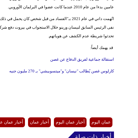
عامين بدءا من عام 2010 عندما كانت عضوا في البرلمان الأوروبي.
اتُهمت داتي في عام 2021 بـ"الفساد من قبل شخص كان يحمل في ذلك الوقت تفويضا انتخابيا وإساءة استخدام السلطة".
نفى الرئيس السابق لنيسان ورينو خلال الاستجواب في بيروت دفع شركة
تحدثوا شريطة عدم الكشف عن هوياتهم.
قد يهمك أيضاً:
استقالة جماعية لفريق الدفاع عن غصن
كارلوس غصن يُطالب "نيسان" و"ميتسوبيشي" بـ 270 مليون جنيه
عمان اليوم
أخبار عمان اليوم
أخبار عمان
أخبار عمان ع
أخبار ذات صلة