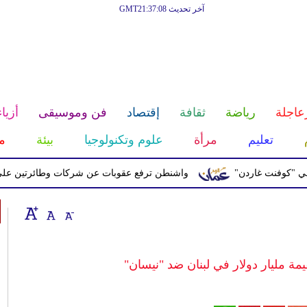
آخر تحديث GMT21:37:08
عاجلة
رياضة
ثقافة
إقتصاد
فن وموسيقى
أزياء
تعليم
مرأة
علوم وتكنولوجيا
بيئة
م
نت غاردن"
واشنطن ترفع عقوبات عن شركات وطائرتين على صلة بال
 مليار دولار في لبنان ضد "نيسان"