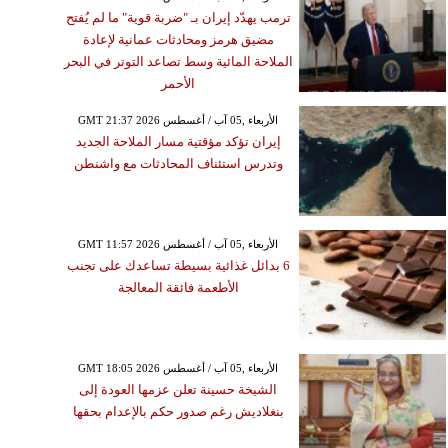
ترمب يهدّد إيران بـ "ضربة قوية" ما لم يُفتح
مضيق هرمز ومحادثات عمانية لإعادة
الملاحة المائية وسط تصاعد التوتر في البحر
الأحمر
GMT 21:37 2026 الأربعاء ,05 آب / أغسطس
إيران تؤكد مؤقتية مسار الملاحة الجديد
وتدرس استئناف المحادثات مع واشنطن
GMT 11:57 2026 الأربعاء ,05 آب / أغسطس
6 بدائل غذائية بسيطة تساعدك على تجنب
الأطعمة فائقة المعالجة
GMT 18:05 2026 الأربعاء ,05 آب / أغسطس
الشيخة حسينة تعلن عزمها العودة إلى
بنغلاديش رغم صدور حكم بالإعدام بحقها