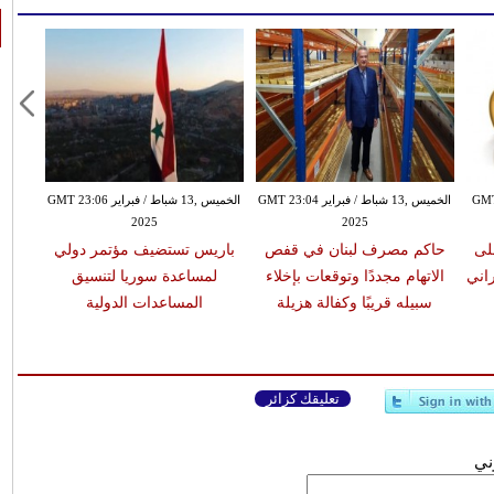
ير GMT 08:20
الخميس ,13 شباط / فبراير GMT 23:04
الخميس ,13 شباط / فبراير GMT 23:06
2025
2025
لى
حاكم مصرف لبنان في قفص
باريس تستضيف مؤتمر دولي
راني
الاتهام مجددًا وتوقعات بإخلاء
لمساعدة سوريا لتنسيق
سبيله قريبًا وكفالة هزيلة
المساعدات الدولية
تعليقك كزائر
وني