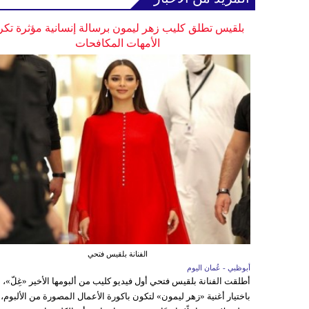
بلقيس تطلق كليب زهر ليمون برسالة إنسانية مؤثرة تكر
الأمهات المكافحات
الفنانة بلقيس فتحي
أبوظبي - عُمان اليوم
أطلقت الفنانة بلقيس فتحي أول فيديو كليب من ألبومها الأخير «غِلّ»،
باختيار أغنية «زهر ليمون» لتكون باكورة الأعمال المصورة من الألبوم،