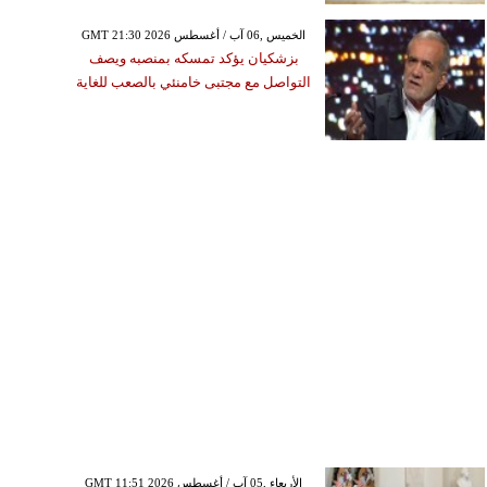
GMT 21:30 2026 الخميس ,06 آب / أغسطس
بزشكيان يؤكد تمسكه بمنصبه ويصف
التواصل مع مجتبى خامنئي بالصعب للغاية
GMT 11:51 2026 الأربعاء ,05 آب / أغسطس