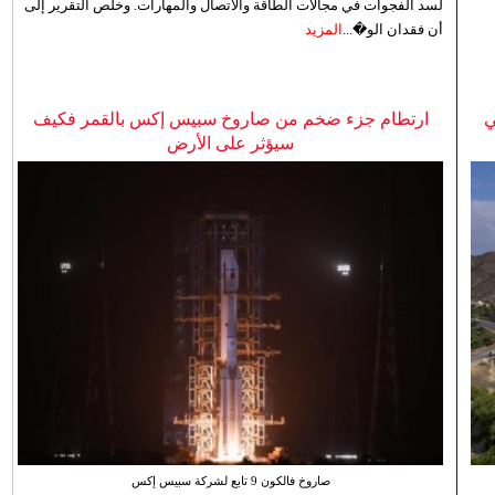
لسد الفجوات في مجالات الطاقة والاتصال والمهارات. وخلص التقرير إلى
أن فقدان الو�...
المزيد
ي
ارتطام جزء ضخم من صاروخ سبيس إكس بالقمر فكيف
سيؤثر على الأرض
صاروخ فالكون 9 تابع لشركة سبيس إكس