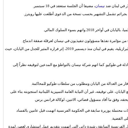
ار في لبنان ضد
نيسان
، مضيفا أن الجلسة ستعقد في 18 سبتمبر.
 بجرائم تشمل التشهير بحسب نسخة من الدعوى أطلعت عليها رويترز.
20 واتهم بسوء السلوك المالي.
ء من مؤامرة نفذها مسؤولون تنفيذيون في نيسان لعرقلة صفقة اندماج.
يشار إلى أن رجل الأعمال، الذي يحمل الجنسيات الفرنسية واللبنانية والبرازيلية، يقيم في لبنان منذ ديسمبر 2019، إثر فراره المثير للجدل من اليابان، حيث
لة في طوكيو. كما اتهم شركة نيسان بالتواطؤ مع المدعين لتوقيفه نظراً إلى
يابان، على توقيفه، غير أن النيابة العامة التمييزية اللبنانية استجوبته بناء على
حقه، وفق ما أفاد مسؤول قضائي، الاثنين، لوكالة فرانس برس.
 محتملة بوزيرة سابقة في الحكومة الفرنسية اتهمت قبل عامين بالفساد
ى القضية.
ل الفرنسية السابقة رشيدة داتي التي اتهمت بتقديم عمل استشاري لغصن لمدة