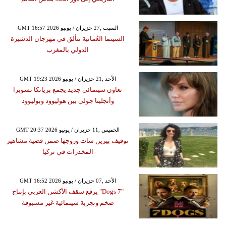
GMT 16:57 2026 السبت ,27 حزيران / يونيو
السينما العُمانية تتألق في مهرجان الدشيرة
الدولي بالمغرب
GMT 19:23 2026 الأحد ,21 حزيران / يونيو
تعاون سينمائي جديد يجمع بريانكا تشوبرا
وأنجلينا جولي بين هوليوود وبوليوود
GMT 20:37 2026 الخميس ,11 حزيران / يونيو
توقيف بيرين سات وزوجها ضمن قضية مشاهير
المخدرات في تركيا
GMT 16:52 2026 الأحد ,07 حزيران / يونيو
"7 Dogs" يرفع سقف الأكشن العربي بإنتاج
ضخم وتجربة سينمائية غير مسبوقة