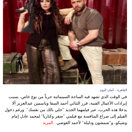
فيديو
سيارات
القاهرة - عُمان اليوم
في الوقت الذي تشهد فيه الساحة السينمائية حرباً من نوع خاص، بسبب
إيرادات الأعمال الفنية، قرر الثنائي أحمد السقا وياسمين عبدالعزيز ألا
يدخلا هذه الحرب، عبر فيلمهما الجديد "خلي بالك من نفسك". ورغم دخول
الفيلم إلى صراع المنافسة مع فيلمي "صقر وكناريا" لمحمد عادل إمام
وشيكو، و"شمشون ودليلة" لأحمد العوضي...
المزيد