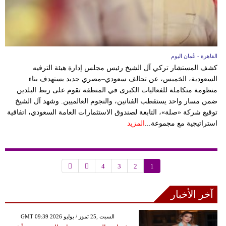
القاهرة - عُمان اليوم
كشف المستشار تركي آل الشيخ رئيس مجلس إدارة هيئة الترفيه
السعودية، الخميس، عن تحالف سعودي–مصري جديد يستهدف بناء
منظومة متكاملة للفعاليات الكبرى في المنطقة تقوم على ربط البلدين
ضمن مسار واحد يستقطب الفنانين، والنجوم العالميين. وشهد آل الشيخ
توقيع شركة «صلة»، التابعة لصندوق الاستثمارات العامة السعودي، اتفاقية
استراتيجية مع مجموعة...
المزيد
4
3
2
1
آخر الأخبار
GMT 09:39 2026 السبت ,25 تموز / يوليو