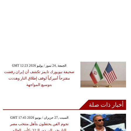
GMT 12:23 2026 الجمعة ,24 تموز / يوليو
صحيفة نيويورك تايمز تكشف أن إيران رفضت
مقترحاً أميركياً لوقف إطلاق النار وهددت
بتوسيع المواجهة
أخبار ذات صلة
GMT 17:45 2026 السبت ,27 حزيران / يونيو
نجوم الفن يحتفلون بتأهل منتخب مصر
التاريخي إلى دور الـ32 بكأس العالم