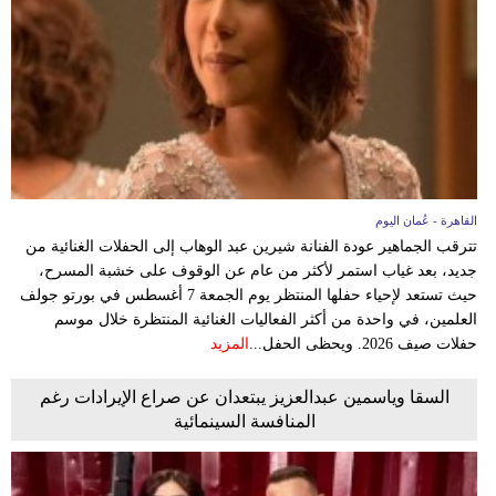
وسفر
ديكور
أخبار
إعلام
تعليم
القاهرة - عُمان اليوم
تترقب الجماهير عودة الفنانة شيرين عبد الوهاب إلى الحفلات الغنائية من
مرأة
جديد، بعد غياب استمر لأكثر من عام عن الوقوف على خشبة المسرح،
حيث تستعد لإحياء حفلها المنتظر يوم الجمعة 7 أغسطس في بورتو جولف
علوم
العلمين، في واحدة من أكثر الفعاليات الغنائية المنتظرة خلال موسم
وتكنولوجيا
حفلات صيف 2026. ويحظى الحفل...
المزيد
بيئة
السقا وياسمين عبدالعزيز يبتعدان عن صراع الإيرادات رغم
المنافسة السينمائية
مدوَّنات
أبراج