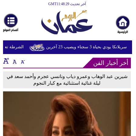
آخر تحديث GMT11:48:29
الرئيسية
أخبارعاجلة
رياضة
ثقافة
ي بحياة 3 سجناء ويصيب 23 آخرين
الشرطة تعتقل إمر
إقتصاد
أخر أخبار الفن
فن
شيرين عبد الوهاب وعمرو دياب ونانسي عجرم وأحمد سعد في
وموسيقى
ليلة غنائية استثنائية مع كبار النجوم
أزياء
صحة
وتغذية
سياحة