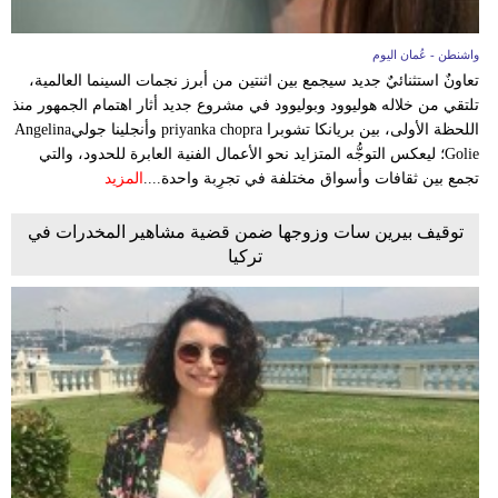
واشنطن - عُمان اليوم
تعاونٌ استثنائيٌ جديد سيجمع بين اثنتين من أبرز نجمات السينما العالمية،
تلتقي من خلاله هوليوود وبوليوود في مشروع جديد أثار اهتمام الجمهور منذ
اللحظة الأولى، بين بريانكا تشوبرا priyanka chopra وأنجلينا جوليAngelina
Golie؛ ليعكس التوجُّه المتزايد نحو الأعمال الفنية العابرة للحدود، والتي
تجمع بين ثقافات وأسواق مختلفة في تجرِبة واحدة....
المزيد
توقيف بيرين سات وزوجها ضمن قضية مشاهير المخدرات في
تركيا