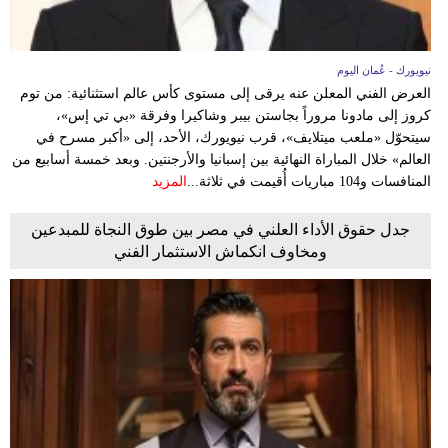
نيويورك - عُمان اليوم
العرض الفني المعلن عنه يرقى إلى مستوى كأس عالم استثنائية: من توم
كروز إلى مادونا مروراً بجاستن بيبر وشاكيرا وفرقة «بي تي إس»،
سيتحوّل «ملعب ميتلايف»، قرب نيويورك، الأحد، إلى «أكبر مسرح في
العالم» خلال المباراة النهائية بين إسبانيا والأرجنتين. وبعد خمسة أسابيع من
المنافسات و104 مباريات أُقيمت في ثلاثة...
المزيد
جدل حقوق الأداء العلني في مصر بين طوق النجاة للمبدعين
ومخاوف انكماش الاستثمار الفني