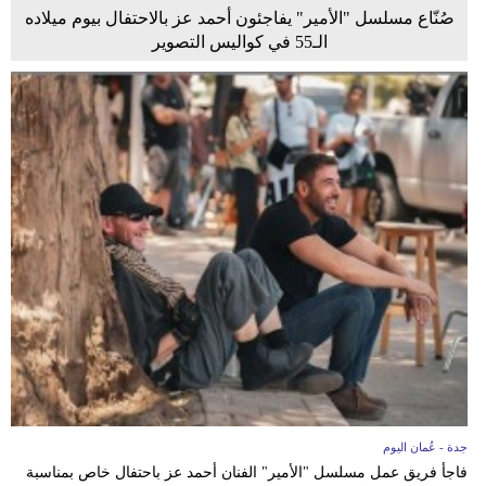
صُنّاع مسلسل "الأمير" يفاجئون أحمد عز بالاحتفال بيوم ميلاده
الـ55 في كواليس التصوير
جدة - عُمان اليوم
فاجأ فريق عمل مسلسل "الأمير" الفنان أحمد عز باحتفال خاص بمناسبة