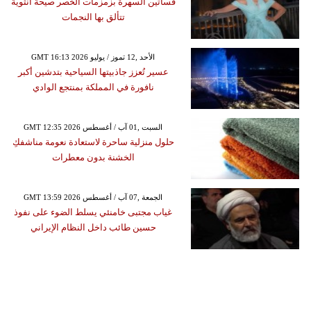
فساتين السهرة بزمزمات الخصر صيحة أنثوية
تتألق بها النجمات
GMT 16:13 2026 الأحد ,12 تموز / يوليو
عسير تُعزز جاذبيتها السياحية بتدشين أكبر
نافورة في المملكة بمنتجع الوادي
GMT 12:35 2026 السبت ,01 آب / أغسطس
حلول منزلية ساحرة لاستعادة نعومة مناشفكِ
الخشنة بدون معطرات
GMT 13:59 2026 الجمعة ,07 آب / أغسطس
غياب مجتبى خامنئي يسلط الضوء على نفوذ
حسين طائب داخل النظام الإيراني