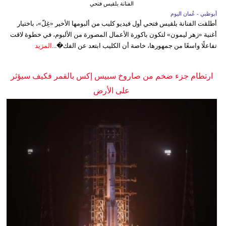
الفنانة بلقيس فتحي
أبوظبي - عُمان اليوم
أطلقت الفنانة بلقيس فتحي أول فيديو كليب من ألبومها الأخير «غِلّ»، باختيار
أغنية «زهر ليمون» لتكون باكورة الأعمال المصورة من الألبوم، في خطوة لاقت
تفاعلًا واسعًا من جمهورها، خاصة أن الكليب ابتعد عن الفك�...
المزيد
ارتطام جزء ضخم من صاروخ سبيس إكس بالقمر فكيف سيؤثر
على الأرض