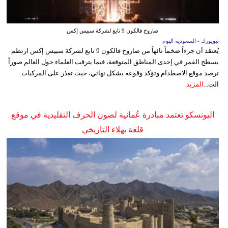
صاروخ فالكون 9 تابع لشركة سبيس إكس
نيويورك - السعودية اليوم
يُعتقد أن جزءاً ضخماً تائهاً من صاروخ فالكون 9 تابع لشركة سبيس إكس ارتطم
بسطح القمر في إحدى المناطق المتوقعة، فيما يترقب العلماء حول العالم صوراً
ترصد موقع الاصطدام وتؤكد وقوعه بشكل نهائي، حيث تعذر على المركبات
الت...
المزيد
اليونسكو تعتمد مبادرة عُمانية لصون الحرف التقليدية في موقع
قلعة بهلاء التاريخي