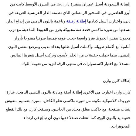
الفنانة السعودية أسيل عمران سفيرة دار Dior في الشرق الأوسط كانت من
فيديو
أبرز الحاضرين في السحور الرمضاني الذي نظمته الدار الفرنسية العريقة في
دبي، واختارت أسيل كعادتها
إطلالة رقيقة
وناعمة باللون الذهبي من إبداع الدار،
سيارات
نسقتها من تنورة ماكسي فضفاضة محبوكة بغرز من الخيوط المذهبة، مع توب
محبوك بنفس الخيوط بغرز واسعة جعلت فوقه قميصا صوفيا مفتوحا بأزرار
أمامية مع أكمام طويلة، وأكملت أسيل طلتها بحذاء مدبب ومرصع بنفس اللون
الذهبي، بينما حملت حقيبة يد من الجلد الأسود، وتركت أسيل شعرها المالس
منسدلا مع اختيار اكسسوارات في منتهى الرقة لتزيد من نعومة اللوك.
إطلالة كارن وازن
كارن وازن اختارت هي الأخرى إطلالة أنيقة وهادئة باللون الذهبي الباهت، عبارة
عن بدلة كلاسيكية مكونة من تنورة ماكسي تعلو الكاحل، مميزة بتصميم منفوش
بثنيات منتفخة، مع جاكيت مغلق محدد من الجانبين، ونسقت كارن مع تلك القطع
حقيبة يد باللون البيج، كما انتعلت صندلا ذهبيا دون أن تبالغ في ارتداء
المجوهرات.