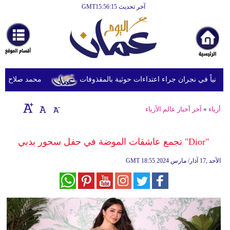
آخر تحديث GMT15:56:15
الرئيسية
أخبارعاجلة
رياضة
ثقافة
محمد صلاح يصل ترك
إقتصاد
أزياء
»
آخر أخبار عالم الأزياء
فن
وموسيقى
"Dior" تجمع عاشقات الموضة في حفل سحور بدبي
أزياء
18:55 2024 الأحد ,17 آذار/ مارس
GMT
صحة
وتغذية
سياحة