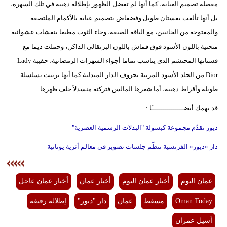
مفضلة تصميم العباية، كما أنها لم تفضل الظهور بإطلالة ذهبية في تلك السهرة،
بل أنها تألقت بفستان طويل وفضفاض بتصميم عباية بالأكمام الملتصقة
والمفتوحة من الجانبين، مع الياقة الضيقة، وجاء الثوب مطبعا بنقشات عشوائية
منحنية باللون الأسود فوق قماش باللون البرتقالي الداكن، وحملت ديما مع
فستانها المحتشم الذي يناسب تماما أجواء السهرات الرمضانية، حقيبة Lady
Dior من الجلد الأسود المزينة بحروف الدار المتدلية كما أنها تزينت بسلسلة
طويلة وأقراط ذهبية، أما شعرها المالس فتركته منسدلاً خلف ظهرها.
قد يهمك أيضــــــــــــــــًا :
ديور تقدّم مجموعة كبسولة "البذلات الرسمية العصرية"
دار «ديور» الفرنسية تنظّم جلسات تصوير في معالم أثرية يونانية
عمان اليوم
أخبار عمان اليوم
أخبار عمان
أخبار عمان عاجل
Oman Today
مسقط
عمان
دار "ديور"
إطلالة رقيقة
أسيل عمران