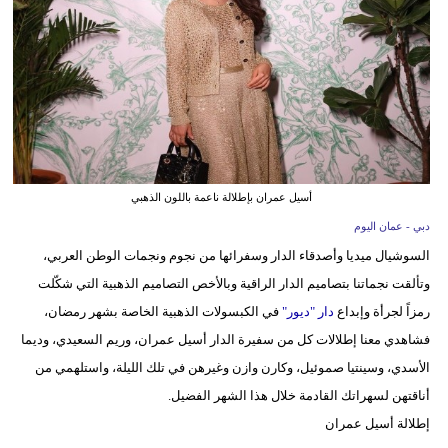
وسفر
ديكور
أخبار
إعلام
تعليم
أسيل عمران بإطلالة ناعمة باللون الذهبي
مرأة
دبي - عمان اليوم
السوشيال ميديا وأصدقاء الدار وسفرائها من نجوم ونجمات الوطن العربي،
علوم
وتألقت نجماتنا بتصاميم الدار الراقية وبالأخص التصاميم الذهبية التي شكّلت
وتكنولوجيا
رمزاً لجرأة وإبداع
دار "ديور"
في الكبسولات الذهبية الخاصة بشهر رمضان،
فشاهدي معنا إطلالات كل من سفيرة الدار أسيل عمران، وريم السعيدي، وديما
بيئة
الأسدي، وسينتيا صموئيل، وكارن وازن وغيرهن في تلك الليلة، واستلهمي من
مدوَّنات
أناقتهن لسهراتك القادمة خلال هذا الشهر الفضيل.
إطلالة أسيل عمران
أبراج