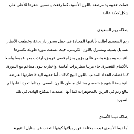
حملت حقيبة يد مرصعة باللون الأسود، كما رفعت ياسمين شعرها للأعلى على
شكل كعكة عالية.
إطلالة ريم السعيدي
ريم السعيدي أطلت بأناقتها المعتادة في حفل سحور دار Dior، وخطفت الأنظار
بستايل بسيط ومشرق باللون الكريمي، حيث نسقت تنورة طويلة تكسوها
الثنيات، ومميزة بخصر عالي مزين بحزام فضي عريض، ارتدت معها قميصا واسعا
بالأكمام القصيرة، جاء مزينا بتطريزات أمامية، واختارته بلون متناغم مع التنورة،
كما فضلت الحذاء المدبب باللون البيج كذلك، أما حقيبة اليد فاختارتها العارضة
التونسية الشهيرة بتصميم ميتاليك مبطن باللون الفضي، ومثلما تعودنا عليها لم
تبالغ ريم في التزين بالمجوهرات كما أنها اعتمدت المكياج الهادئ في تلك
السهرة.
إطلالة ديما الأسدي
أما ديما الأسدي فبدت مختلفة عن زميلاتها كونها ابتعدت عن ستايل التنورة