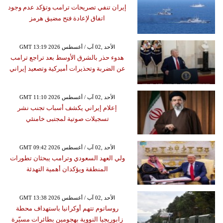
إيران تنفي تصريحات ترامب وتؤكد عدم وجود
اتفاق لإعادة فتح مضيق هرمز
GMT 13:19 2026 الأحد ,02 آب / أغسطس
هدوء حذر بالشرق الأوسط بعد تراجع ترامب
عن الضربة وتحذيرات أميركية وتصعيد إيراني
GMT 11:10 2026 الأحد ,02 آب / أغسطس
إعلام إيراني يكشف أسباب تجنب نشر
تسجيلات صوتية لمجتبى خامنئي
GMT 09:42 2026 الأحد ,02 آب / أغسطس
ولي العهد السعودي وترامب يبحثان تطورات
المنطقة ويؤكدان أهمية التهدئة
GMT 13:38 2026 الأحد ,02 آب / أغسطس
روساتوم تتهم أوكرانيا باستهداف محطة
زابوريجيا النووية بهجومين بطائرات مسيّرة