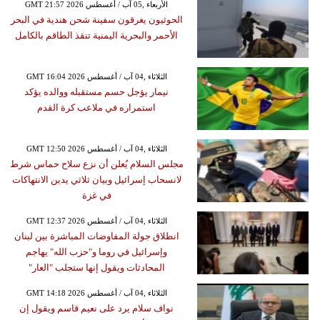
GMT 21:57 2026 الأربعاء ,05 آب / أغسطس
الحوثيون يغرقون سفينة شحن هندية في البحر
الأحمر والبحرية اليمنية تنقذ الطاقم بالكامل
GMT 16:04 2026 الثلاثاء ,04 آب / أغسطس
نيمار يؤجل حسم مستقبله ووالده يؤكد
استمراره في ملاعب كرة القدم
GMT 12:50 2026 الثلاثاء ,04 آب / أغسطس
مجلس السلام يُعلن أن نزع سلاح حماس شرط
لانسحاب إسرائيل وبيان ثلاثي يدين الانتهاكات
في غزة
GMT 12:37 2026 الثلاثاء ,04 آب / أغسطس
انطلاق جولة المفاوضات المباشرة بين لبنان
وإسرائيل في روما و"حزب الله" يهاجم
المحادثات ويقول إنها ستجلب "العار"
GMT 14:18 2026 الثلاثاء ,04 آب / أغسطس
نواف سلام يرد على نعيم قاسم ويقول إن