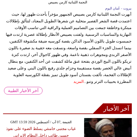
النجمة اللبنانية كارمن بصيبص
بيروت - عُمان اليوم
أبهرت النجمة اللبنانية كارمن بصيبص الجمهور مؤخراً بأحدث ظهور لها، حيث
اعتمدت قصة الشعر القصير متخلية عن شعرها الطويل المعتاد، لتتألق بإطلالات
مبتكرة وخاطفة جمعت بين التصاميم العملية والراقية التي تناسب الأوقات
النهارية والمناسبات الرسمية. ولفتت بصيبص الأنظار بإطلالة عصرية ارتدت فيها
جمبسوت طويل باللون الأسود الداكن بقصة كورسيه ضيقة مكشوفة الكتفين،
بينما انسدل الجزء السفلي بقصة واسعة، ونسقت معه حقيبة يد صغيرة باللون
الأصفر الزبدي ومجوهرات ذهبية ناعمة. وفي ظهور كاجوال آخر، ارتدت كنزة
تريكو باللون البيج الوردي بفتحة عنق مائلة كشفت عن أحد الكتفين، مع بنطال
أبيض عالي الخصر بقصة مستقيمة وحزام جلدي رفيع باللون البني. وعلى صعيد
الإطلالات الفخمة، تألقت بفستان أسود طويل تميز بقصّة الكورسيه العلوية
المطرزة بحبيبات الترتر وتنو...
المزيد
آخر الأخبار الطبية
آخر الأخبار
GMT 13:59 2026 الجمعة ,07 آب / أغسطس
غياب مجتبى خامنئي يسلط الضوء على نفوذ
حسين طائب داخل النظام الإيراني