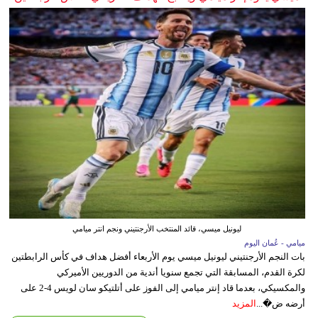
ليونيل ميسي، قائد المنتخب الأرجنتيني ونجم انتر ميامي
ميامي - عُمان اليوم
بات النجم الأرجنتيني ليونيل ميسي يوم الأربعاء أفضل هداف في كأس الرابطتين
لكرة القدم، المسابقة التي تجمع سنويا أندية من الدوريين الأميركي
والمكسيكي، بعدما قاد إنتر ميامي إلى الفوز على أتلتيكو سان لويس 4-2 على
أرضه ض�...
المزيد