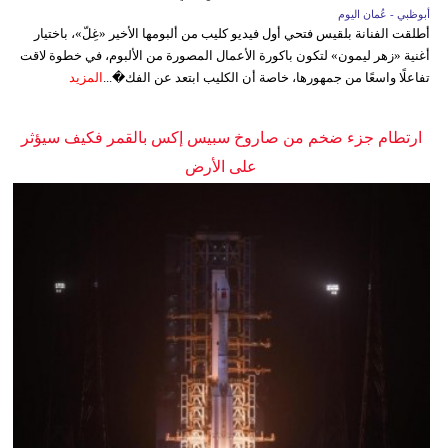
أبوظبي - عُمان اليوم
أطلقت الفنانة بلقيس فتحي أول فيديو كليب من ألبومها الأخير «غِلّ»، باختيار
أغنية «زهر ليمون» لتكون باكورة الأعمال المصورة من الألبوم، في خطوة لاقت
تفاعلًا واسعًا من جمهورها، خاصة أن الكليب ابتعد عن الفك�...
المزيد
ارتطام جزء ضخم من صاروخ سبيس إكس بالقمر فكيف سيؤثر
على الأرض