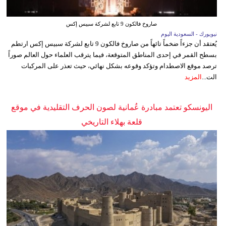
صاروخ فالكون 9 تابع لشركة سبيس إكس
نيويورك - السعودية اليوم
يُعتقد أن جزءاً ضخماً تائهاً من صاروخ فالكون 9 تابع لشركة سبيس إكس ارتطم
بسطح القمر في إحدى المناطق المتوقعة، فيما يترقب العلماء حول العالم صوراً
ترصد موقع الاصطدام وتؤكد وقوعه بشكل نهائي، حيث تعذر على المركبات
الت...
المزيد
اليونسكو تعتمد مبادرة عُمانية لصون الحرف التقليدية في موقع
قلعة بهلاء التاريخي