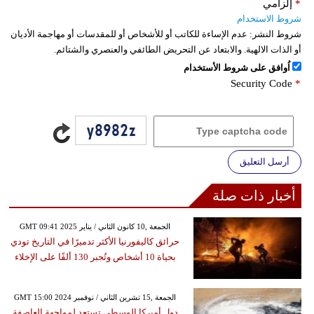
*
إلزامي
شروط الاستخدام
شروط النشر:
عدم الإساءة للكاتب أو للأشخاص أو للمقدسات أو مهاجمة الأديان
أو الذات الالهية. والابتعاد عن التحريض الطائفي والعنصري والشتائم.
اُوافق على شروط الأستخدام
Security Code
*
أرسل التعليق
أخبار ذات صلة
GMT 09:41 2025 الجمعة ,10 كانون الثاني / يناير
حرائق كاليفورنيا الأكثر تدميرًا في التاريخ تودي
بحياة 10 أشخاص وتُجبر 130 ألفًا على الإخلاء
GMT 15:00 2024 الجمعة ,15 تشرين الثاني / نوفمبر
دول أميركا الوسطى تستعد لمواجهة العاصفة