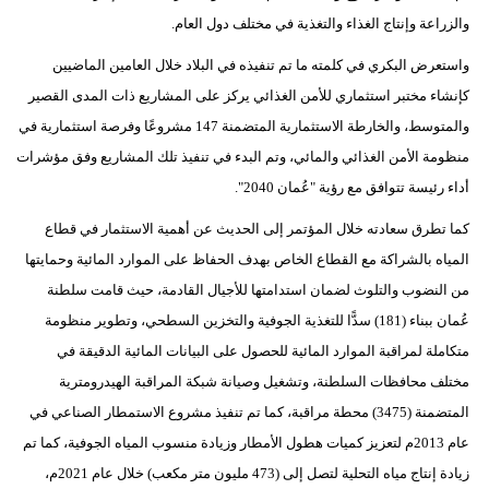
والزراعة وإنتاج الغذاء والتغذية في مختلف دول العام.
فيديو
واستعرض البكري في كلمته ما تم تنفيذه في البلاد خلال العامين الماضيين
سيارات
كإنشاء مختبر استثماري للأمن الغذائي يركز على المشاريع ذات المدى القصير
والمتوسط، والخارطة الاستثمارية المتضمنة 147 مشروعًا وفرصة استثمارية في
منظومة الأمن الغذائي والمائي، وتم البدء في تنفيذ تلك المشاريع وفق مؤشرات
أداء رئيسة تتوافق مع رؤية "عُمان 2040".
كما تطرق سعادته خلال المؤتمر إلى الحديث عن أهمية الاستثمار في قطاع
المياه بالشراكة مع القطاع الخاص بهدف الحفاظ على الموارد المائية وحمايتها
من النضوب والتلوث لضمان استدامتها للأجيال القادمة، حيث قامت سلطنة
عُمان ببناء (181) سدًّا للتغذية الجوفية والتخزين السطحي، وتطوير منظومة
متكاملة لمراقبة الموارد المائية للحصول على البيانات المائية الدقيقة في
مختلف محافظات السلطنة، وتشغيل وصيانة شبكة المراقبة الهيدرومترية
المتضمنة (3475) محطة مراقبة، كما تم تنفيذ مشروع الاستمطار الصناعي في
عام 2013م لتعزيز كميات هطول الأمطار وزيادة منسوب المياه الجوفية، كما تم
زيادة إنتاج مياه التحلية لتصل إلى (473 مليون متر مكعب) خلال عام 2021م،