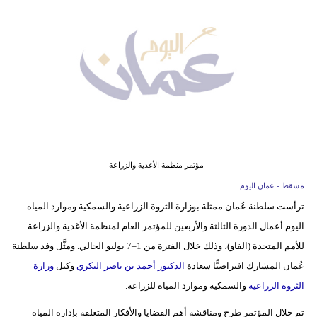
وسفر
ديكور
أخبار
إعلام
تعليم
مرأة
مؤتمر منظمة الأغذية والزراعة
مسقط - عمان اليوم
علوم
ترأست سلطنة عُمان ممثلة بوزارة الثروة الزراعية والسمكية وموارد المياه
وتكنولوجيا
اليوم أعمال الدورة الثالثة والأربعين للمؤتمر العام لمنظمة الأغذية والزراعة
بيئة
للأمم المتحدة (الفاو)، وذلك خلال الفترة من 1–7 يوليو الحالي. ومثَّل وفد سلطنة
عُمان المشارك افتراضيًّا سعادة
الدكتور أحمد بن ناصر البكري
وكيل
وزارة
مدوَّنات
الثروة الزراعية
والسمكية وموارد المياه للزراعة.
أبراج
تم خلال المؤتمر طرح ومناقشة أهم القضايا والأفكار المتعلقة بإدارة المياه