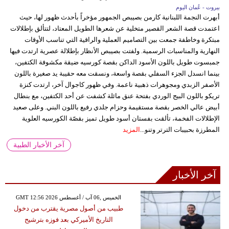
بيروت - عُمان اليوم
أبهرت النجمة اللبنانية كارمن بصيبص الجمهور مؤخراً بأحدث ظهور لها، حيث
اعتمدت قصة الشعر القصير متخلية عن شعرها الطويل المعتاد، لتتألق بإطلالات
مبتكرة وخاطفة جمعت بين التصاميم العملية والراقية التي تناسب الأوقات
النهارية والمناسبات الرسمية. ولفتت بصيبص الأنظار بإطلالة عصرية ارتدت فيها
جمبسوت طويل باللون الأسود الداكن بقصة كورسيه ضيقة مكشوفة الكتفين،
بينما انسدل الجزء السفلي بقصة واسعة، ونسقت معه حقيبة يد صغيرة باللون
الأصفر الزبدي ومجوهرات ذهبية ناعمة. وفي ظهور كاجوال آخر، ارتدت كنزة
تريكو باللون البيج الوردي بفتحة عنق مائلة كشفت عن أحد الكتفين، مع بنطال
أبيض عالي الخصر بقصة مستقيمة وحزام جلدي رفيع باللون البني. وعلى صعيد
الإطلالات الفخمة، تألقت بفستان أسود طويل تميز بقصّة الكورسيه العلوية
المطرزة بحبيبات الترتر وتنو...
المزيد
آخر الأخبار الطبية
آخر الأخبار
GMT 12:56 2026 الخميس ,06 آب / أغسطس
طبيب من أصول مصرية يقترب من دخول
التاريخ الأميركي بعد فوزه بترشيح