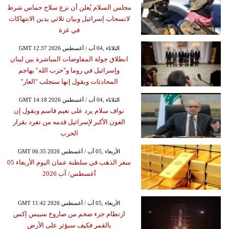
مجلس السلام يُعلن أن نزع سلاح حماس شرط
لانسحاب إسرائيل وبيان ثلاثي يدين الانتهاكات
في غزة
GMT 12:37 2026 الثلاثاء ,04 آب / أغسطس
انطلاق جولة المفاوضات المباشرة بين لبنان
وإسرائيل في روما و"حزب الله" يهاجم
المحادثات ويقول إنها ستجلب "العار"
GMT 14:18 2026 الثلاثاء ,04 آب / أغسطس
نواف سلام يرد على نعيم قاسم ويقول إن
العون الأكبر لإسرائيل قدمه من تفرد بقرار
الحرب
GMT 06:35 2026 الأربعاء ,05 آب / أغسطس
سعر الذهب في سلطنة عمان اليوم الأربعاء 05
أغسطس/ آب 2026
GMT 11:42 2026 الأربعاء ,05 آب / أغسطس
ارتطام جزء ضخم من صاروخ سبيس إكس
بالقمر فكيف سيؤثر على الأرض