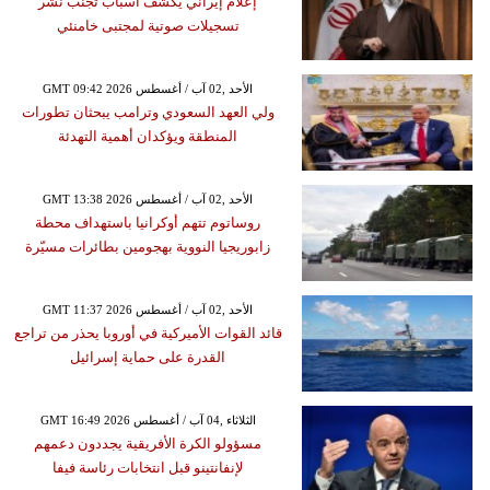
إعلام إيراني يكشف أسباب تجنب نشر
تسجيلات صوتية لمجتبى خامنئي
GMT 09:42 2026 الأحد ,02 آب / أغسطس
ولي العهد السعودي وترامب يبحثان تطورات
المنطقة ويؤكدان أهمية التهدئة
GMT 13:38 2026 الأحد ,02 آب / أغسطس
روساتوم تتهم أوكرانيا باستهداف محطة
زابوريجيا النووية بهجومين بطائرات مسيّرة
GMT 11:37 2026 الأحد ,02 آب / أغسطس
قائد القوات الأميركية في أوروبا يحذر من تراجع
القدرة على حماية إسرائيل
GMT 16:49 2026 الثلاثاء ,04 آب / أغسطس
مسؤولو الكرة الأفريقية يجددون دعمهم
لإنفانتينو قبل انتخابات رئاسة فيفا