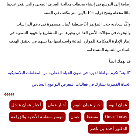
إضافة إلى التوسع في إنشاء محطات معالجة الصرف الصحي والتي يقدر عددها
بـ66 محطة وتنتج قرابة 104ملايين متر مكعب في السنة.
وأكَّد سعادته خلال المؤتمر أنَّ سلطنة عُمان مستمرة في دعم الدراسات
والبحوث في مجالات الأمن الغذائي وغيرها من المشاريع والجهود التنموية في
إطار الإدارة المتكاملة للموارد المائية واستدامتها بما يسهم في تحقيق الهدف
السادس للتنمية المستدامة.
قد يهمك ايضاً
"البيئة" تكرم مواطنا لدوره في صون الحياة الفطرية من المخلفات البلاستيكية
الحياة الفطرية تشارك في فعاليات المعرض التوعوي السادس
عمان اليوم
أخبار عمان اليوم
أخبار عمان
أخبار عمان عاجل
Oman Today
مسقط
عمان
مؤتمر منظمة الأغذية والزراعة
الدكتور أحمد بن ناصر