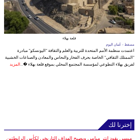
قلعة بهلاء
مسقط - عُمان اليوم
اعتمدت منظمة الأمم المتحدة للتربية والعلم والثقافة "اليونسكو" مبادرة
"الممتلك الثقافي" الخاصة بحرف الفخار والنحاس والمعادن والصناعات الخشبية
لفريق بهلاء التطوعي لمؤسسة المجتمع المحلي بموقع قلعة بهلاء �...
المزيد
إخترنا لك
ميسي يقود إنتر ميامي ويصبح الهداف التاريخي لكأس الرابطتين