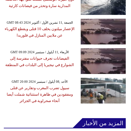
المدارية سارة وتحذر من فيضانات كارثية
GMT 08:43 2024 الجمعة ,11 تشرين الأول / أكتوبر
الإعصار ميلتون يخلف 10 قتلى ويقطع الكهرباء
عن ملايين المنازل في فلوريدا
GMT 09:09 2024 الأربعاء ,11 أيلول / سبتمبر
الفيضانات تجرف حيوانات مفترسة إلى
الشوارع في نيجيريا إلى البلدات في المنطقة
GMT 20:00 2024 الأحد ,08 أيلول / سبتمبر
سيول تضرب المغرب وتقارير عن قتلى
ومفقودين في ظاهرة استثنائية شملت أيضا
أنحاء صحراوية في الجزائر
المزيد من الأخبار