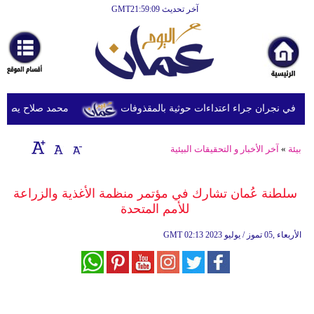
آخر تحديث GMT21:59:09
الرئيسية
أخبارعاجلة
رياضة
ثقافة
محمد صلاح يصل تركيا 
إقتصاد
بيئة
»
آخر الأخبار و التحقيقات البيئية
فن
وموسيقى
سلطنة عُمان تشارك في مؤتمر منظمة الأغذية والزراعة
للأمم المتحدة
أزياء
02:13 2023 الأربعاء ,05 تموز / يوليو
GMT
صحة
وتغذية
سياحة