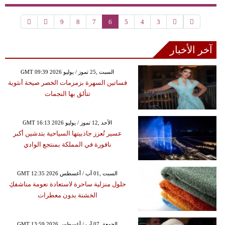
9
8
7
6
5
4
3
آخر الأخبار
GMT 09:39 2026 السبت ,25 تموز / يوليو
فساتين السهرة بزمزمات الخصر صيحة أنثوية
تتألق بها النجمات
GMT 16:13 2026 الأحد ,12 تموز / يوليو
عسير تُعزز جاذبيتها السياحية بتدشين أكبر
نافورة في المملكة بمنتجع الوادي
GMT 12:35 2026 السبت ,01 آب / أغسطس
حلول منزلية ساحرة لاستعادة نعومة مناشفكِ
الخشنة بدون معطرات
GMT 13:59 2026 الجمعة ,07 آب / أغسطس