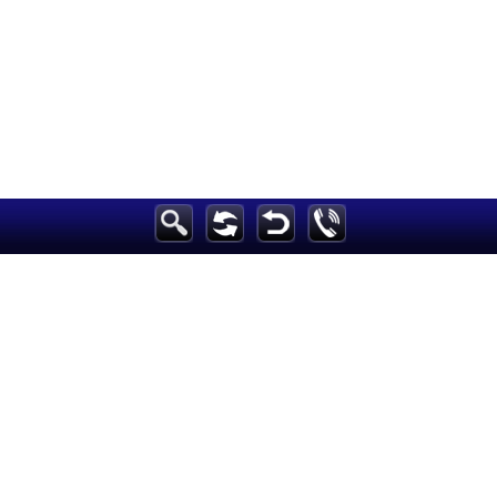
الرئيسية
أخبارعاجلة
رياضة
ثقافة
إقتصاد
فن
وموسيقى
أزياء
صحة وتغذية
سياحة وسفر
ديكور
أخبار
إعلام
تعليم
مرأة
علوم وتكنولوجيا
بيئة
مدونات
أبراج
فيديو
سيارات