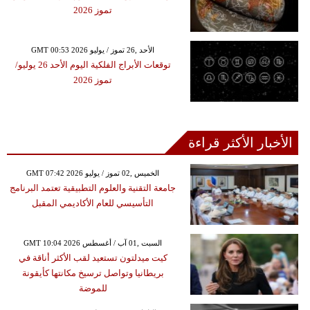
تموز 2026
GMT 00:53 2026 الأحد ,26 تموز / يوليو
توقعات الأبراج الفلكية اليوم الأحد 26 يوليو/
تموز 2026
الأخبار الأكثر قراءة
GMT 07:42 2026 الخميس ,02 تموز / يوليو
جامعة التقنية والعلوم التطبيقية تعتمد البرنامج
التأسيسي للعام الأكاديمي المقبل
GMT 10:04 2026 السبت ,01 آب / أغسطس
كيت ميدلتون تستعيد لقب الأكثر أناقة في
بريطانيا وتواصل ترسيخ مكانتها كأيقونة
للموضة