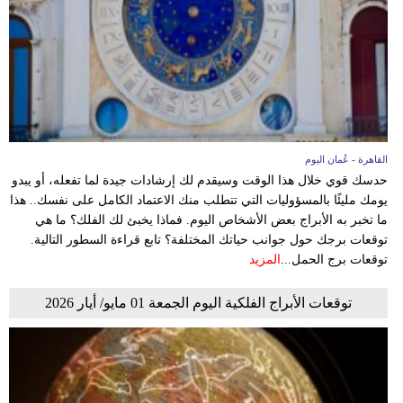
وسفر
ديكور
أخبار
إعلام
القاهرة - عُمان اليوم
تعليم
حدسك قوي خلال هذا الوقت وسيقدم لك إرشادات جيدة لما تفعله، أو يبدو
يومك مليئًا بالمسؤوليات التي تتطلب منك الاعتماد الكامل على نفسك.. هذا
مرأة
ما تخبر به الأبراج بعض الأشخاص اليوم. فماذا يخبئ لك الفلك؟ ما هي
توقعات برجك حول جوانب حياتك المختلفة؟ تابع قراءة السطور التالية.
علوم
توقعات برج الحمل...
المزيد
وتكنولوجيا
توقعات الأبراج الفلكية اليوم الجمعة 01 مايو/ أيار 2026
بيئة
مدوَّنات
أبراج