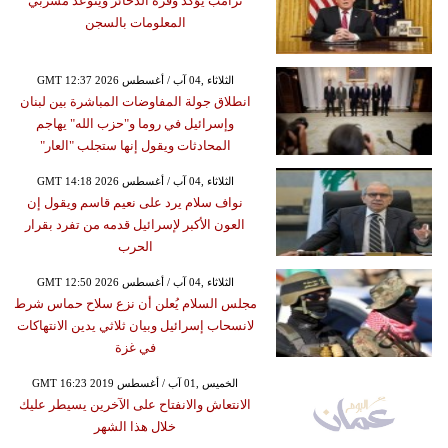
ترامب يؤكد وفرة الذخائر ويتوعد مسربي
المعلومات بالسجن
GMT 12:37 2026 الثلاثاء ,04 آب / أغسطس
انطلاق جولة المفاوضات المباشرة بين لبنان
وإسرائيل في روما و"حزب الله" يهاجم
المحادثات ويقول إنها ستجلب "العار"
GMT 14:18 2026 الثلاثاء ,04 آب / أغسطس
نواف سلام يرد على نعيم قاسم ويقول إن
العون الأكبر لإسرائيل قدمه من تفرد بقرار
الحرب
GMT 12:50 2026 الثلاثاء ,04 آب / أغسطس
مجلس السلام يُعلن أن نزع سلاح حماس شرط
لانسحاب إسرائيل وبيان ثلاثي يدين الانتهاكات
في غزة
GMT 16:23 2019 الخميس ,01 آب / أغسطس
الانتعاش والانفتاح على الآخرين يسيطر عليك
خلال هذا الشهر