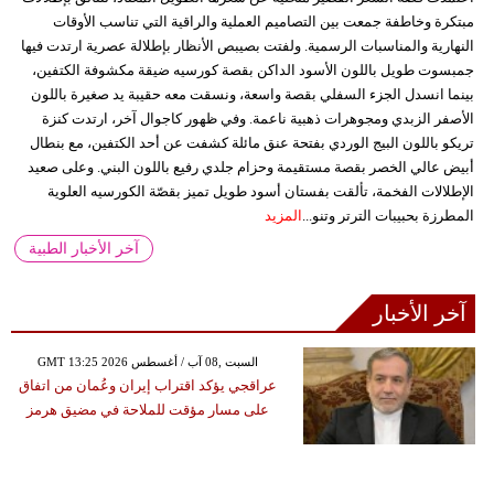
مبتكرة وخاطفة جمعت بين التصاميم العملية والراقية التي تناسب الأوقات
النهارية والمناسبات الرسمية. ولفتت بصيبص الأنظار بإطلالة عصرية ارتدت فيها
جمبسوت طويل باللون الأسود الداكن بقصة كورسيه ضيقة مكشوفة الكتفين،
بينما انسدل الجزء السفلي بقصة واسعة، ونسقت معه حقيبة يد صغيرة باللون
الأصفر الزبدي ومجوهرات ذهبية ناعمة. وفي ظهور كاجوال آخر، ارتدت كنزة
تريكو باللون البيج الوردي بفتحة عنق مائلة كشفت عن أحد الكتفين، مع بنطال
أبيض عالي الخصر بقصة مستقيمة وحزام جلدي رفيع باللون البني. وعلى صعيد
الإطلالات الفخمة، تألقت بفستان أسود طويل تميز بقصّة الكورسيه العلوية
المطرزة بحبيبات الترتر وتنو...
المزيد
آخر الأخبار الطبية
آخر الأخبار
GMT 13:25 2026 السبت ,08 آب / أغسطس
عراقجي يؤكد اقتراب إيران وعُمان من اتفاق
على مسار مؤقت للملاحة في مضيق هرمز