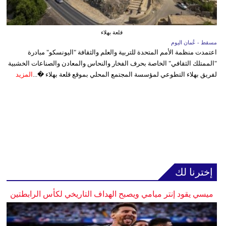
قلعة بهلاء
مسقط - عُمان اليوم
اعتمدت منظمة الأمم المتحدة للتربية والعلم والثقافة "اليونسكو" مبادرة
"الممتلك الثقافي" الخاصة بحرف الفخار والنحاس والمعادن والصناعات الخشبية
لفريق بهلاء التطوعي لمؤسسة المجتمع المحلي بموقع قلعة بهلاء �...
المزيد
إخترنا لك
ميسي يقود إنتر ميامي ويصبح الهداف التاريخي لكأس الرابطتين