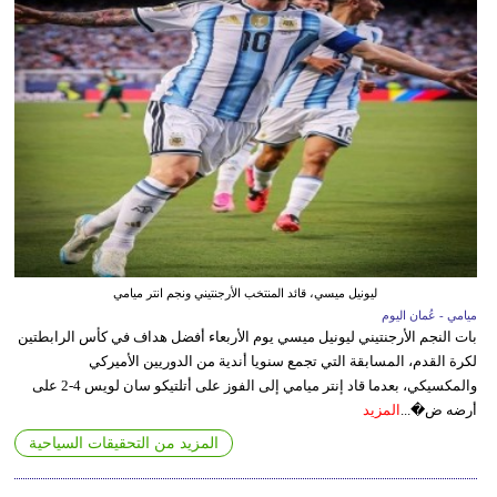
ليونيل ميسي، قائد المنتخب الأرجنتيني ونجم انتر ميامي
ميامي - عُمان اليوم
بات النجم الأرجنتيني ليونيل ميسي يوم الأربعاء أفضل هداف في كأس الرابطتين
لكرة القدم، المسابقة التي تجمع سنويا أندية من الدوريين الأميركي
والمكسيكي، بعدما قاد إنتر ميامي إلى الفوز على أتلتيكو سان لويس 4-2 على
أرضه ض�...
المزيد
المزيد من التحقيقات السياحية