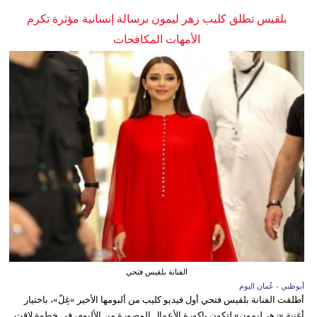
بلقيس تطلق كليب زهر ليمون برسالة إنسانية مؤثرة تكرم
الأمهات المكافحات
الفنانة بلقيس فتحي
أبوظبي - عُمان اليوم
أطلقت الفنانة بلقيس فتحي أول فيديو كليب من ألبومها الأخير «غِلّ»، باختيار
أغنية «زهر ليمون» لتكون باكورة الأعمال المصورة من الألبوم، في خطوة لاقت