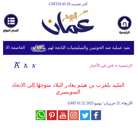
آخر تحديث GMT16:43:18
الرئيسية
أخبارعاجلة
رياضة
ثقافة
نفيذ عملية ضد الحوثيين والميليشيات التابعة لهم
العاصفة الاستوائي
إقتصاد
الرئيسية
»
ناس في الأخبار
فن
وموسيقى
السّيد بلعرب بن هيثم يغادر البلاد متوجهًا إلى الاتحاد
السويسري
أزياء
01:52 2023 الأربعاء ,21 حزيران / يونيو
GMT
صحة
وتغذية
سياحة