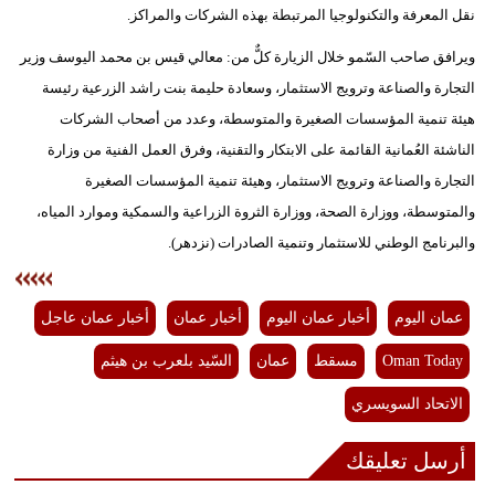
نقل المعرفة والتكنولوجيا المرتبطة بهذه الشركات والمراكز.
ويرافق صاحب السّمو خلال الزيارة كلٌّ من: معالي قيس بن محمد اليوسف وزير
التجارة والصناعة وترويج الاستثمار، وسعادة حليمة بنت راشد الزرعية رئيسة
هيئة تنمية المؤسسات الصغيرة والمتوسطة، وعدد من أصحاب الشركات
الناشئة العُمانية القائمة على الابتكار والتقنية، وفرق العمل الفنية من وزارة
التجارة والصناعة وترويج الاستثمار، وهيئة تنمية المؤسسات الصغيرة
والمتوسطة، ووزارة الصحة، ووزارة الثروة الزراعية والسمكية وموارد المياه،
والبرنامج الوطني للاستثمار وتنمية الصادرات (نزدهر).
عمان اليوم
أخبار عمان اليوم
أخبار عمان
أخبار عمان عاجل
Oman Today
مسقط
عمان
السّيد بلعرب بن هيثم
الاتحاد السويسري
أرسل تعليقك