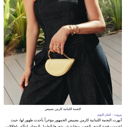
النجمة اللبنانية كارمن بصيبص
بيروت - عُمان اليوم
أبهرت النجمة اللبنانية كارمن بصيبص الجمهور مؤخراً بأحدث ظهور لها، حيث
اعتمدت قصة الشعر القصير متخلية عن شعرها الطويل المعتاد، لتتألق بإطلالات