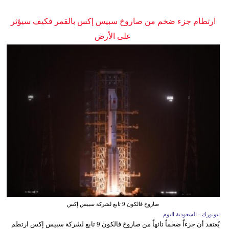
ارتطام جزء ضخم من صاروخ سبيس إكس بالقمر فكيف سيؤثر
على الأرض
صاروخ فالكون 9 تابع لشركة سبيس إكس
نيويورك - السعودية اليوم
يُعتقد أن جزءاً ضخماً تائهاً من صاروخ فالكون 9 تابع لشركة سبيس إكس ارتطم