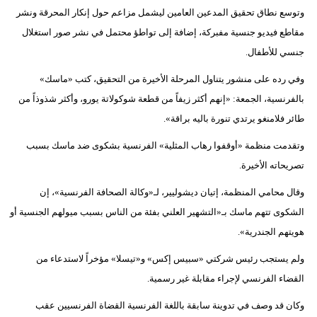
وتوسع نطاق تحقيق المدعين العامين ليشمل مزاعم حول إنكار المحرقة ونشر
فيديو
مقاطع فيديو جنسية مفبركة، إضافة إلى تواطؤ محتمل في نشر صور استغلال
سيارات
جنسي للأطفال.
وفي رده على منشور يتناول المرحلة الأخيرة من التحقيق، كتب «ماسك»
بالفرنسية، الجمعة: «إنهم أكثر زيفاً من قطعة شوكولاتة يورو، وأكثر شذوذاً من
طائر فلامنغو يرتدي تنورة باليه براقة».
وتقدمت منظمة «أوقفوا رهاب المثلية» الفرنسية بشكوى ضد ماسك بسبب
تصريحاته الأخيرة.
وقال محامي المنظمة، إتيان ديشوليير، لـ«وكالة الصحافة الفرنسية»، إن
الشكوى تتهم ماسك بـ«التشهير العلني بفئة من الناس بسبب ميولهم الجنسية أو
هويتهم الجندرية».
ولم يستجب رئيس شركتي «سبيس إكس» و«تيسلا» مؤخراً لاستدعاء من
القضاء الفرنسي لإجراء مقابلة غير رسمية.
وكان قد وصف في تدوينة سابقة باللغة الفرنسية القضاة الفرنسيين عقب