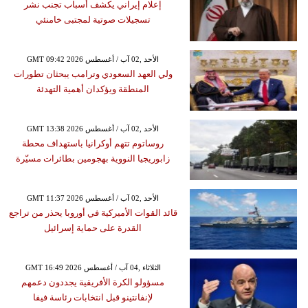
إعلام إيراني يكشف أسباب تجنب نشر
تسجيلات صوتية لمجتبى خامنئي
GMT 09:42 2026 الأحد ,02 آب / أغسطس
ولي العهد السعودي وترامب يبحثان تطورات
المنطقة ويؤكدان أهمية التهدئة
GMT 13:38 2026 الأحد ,02 آب / أغسطس
روساتوم تتهم أوكرانيا باستهداف محطة
زابوريجيا النووية بهجومين بطائرات مسيّرة
GMT 11:37 2026 الأحد ,02 آب / أغسطس
قائد القوات الأميركية في أوروبا يحذر من تراجع
القدرة على حماية إسرائيل
GMT 16:49 2026 الثلاثاء ,04 آب / أغسطس
مسؤولو الكرة الأفريقية يجددون دعمهم
لإنفانتينو قبل انتخابات رئاسة فيفا