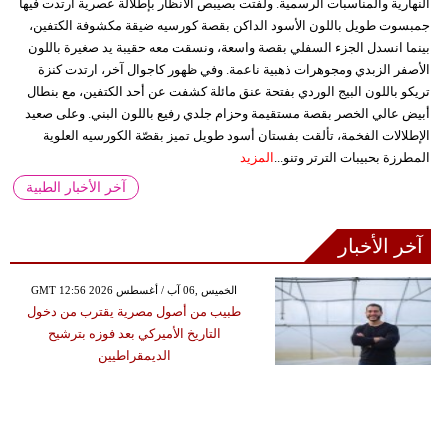
النهارية والمناسبات الرسمية. ولفتت بصيبص الأنظار بإطلالة عصرية ارتدت فيها
جمبسوت طويل باللون الأسود الداكن بقصة كورسيه ضيقة مكشوفة الكتفين،
بينما انسدل الجزء السفلي بقصة واسعة، ونسقت معه حقيبة يد صغيرة باللون
الأصفر الزبدي ومجوهرات ذهبية ناعمة. وفي ظهور كاجوال آخر، ارتدت كنزة
تريكو باللون البيج الوردي بفتحة عنق مائلة كشفت عن أحد الكتفين، مع بنطال
أبيض عالي الخصر بقصة مستقيمة وحزام جلدي رفيع باللون البني. وعلى صعيد
الإطلالات الفخمة، تألقت بفستان أسود طويل تميز بقصّة الكورسيه العلوية
المطرزة بحبيبات الترتر وتنو...
المزيد
آخر الأخبار الطبية
آخر الأخبار
GMT 12:56 2026 الخميس ,06 آب / أغسطس
طبيب من أصول مصرية يقترب من دخول
التاريخ الأميركي بعد فوزه بترشيح
الديمقراطيين