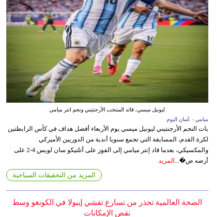
ليونيل ميسي، قائد المنتخب الأرجنتيني ونجم انتر ميامي
ميامي - عُمان اليوم
بات النجم الأرجنتيني ليونيل ميسي يوم الأربعاء أفضل هداف في كأس الرابطتين
لكرة القدم، المسابقة التي تجمع سنويا أندية من الدوريين الأميركي
والمكسيكي، بعدما قاد إنتر ميامي إلى الفوز على أتلتيكو سان لويس 4-2 على
أرضه ض�...
المزيد
المزيد من التحقيقات السياحية
الصحة العالمية تحذر من تسارع تفشي إيبولا في الكونغو وسط
نقص الإمكانات