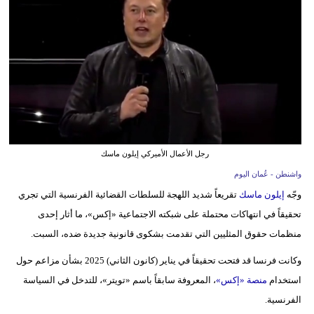
وسفر
ديكور
أخبار
إعلام
تعليم
رجل الأعمال الأميركي إيلون ماسك
مرأة
واشنطن - عُمان اليوم
علوم
وجّه
إيلون ماسك
تقريعاً شديد اللهجة للسلطات القضائية الفرنسية التي تجري
وتكنولوجيا
تحقيقاً في انتهاكات محتملة على شبكته الاجتماعية «إكس»، ما أثار إحدى
منظمات حقوق المثليين التي تقدمت بشكوى قانونية جديدة ضده، السبت.
بيئة
وكانت فرنسا قد فتحت تحقيقاً في يناير (كانون الثاني) 2025 بشأن مزاعم حول
مدوَّنات
استخدام
منصة «إكس»
، المعروفة سابقاً باسم «تويتر»، للتدخل في السياسة
الفرنسية.
أبراج