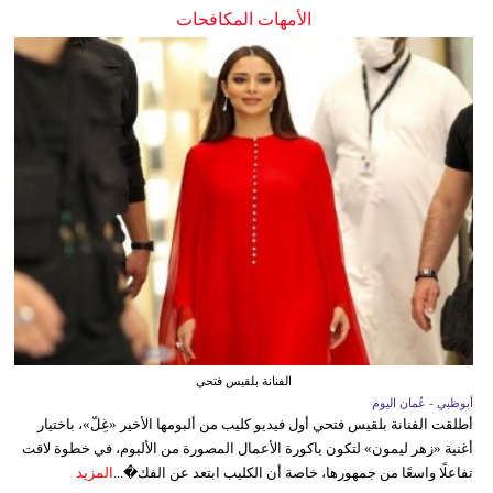
الأمهات المكافحات
الفنانة بلقيس فتحي
أبوظبي - عُمان اليوم
أطلقت الفنانة بلقيس فتحي أول فيديو كليب من ألبومها الأخير «غِلّ»، باختيار
أغنية «زهر ليمون» لتكون باكورة الأعمال المصورة من الألبوم، في خطوة لاقت
تفاعلًا واسعًا من جمهورها، خاصة أن الكليب ابتعد عن الفك�...
المزيد