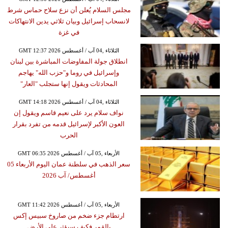
مجلس السلام يُعلن أن نزع سلاح حماس شرط
لانسحاب إسرائيل وبيان ثلاثي يدين الانتهاكات
في غزة
GMT 12:37 2026 الثلاثاء ,04 آب / أغسطس
انطلاق جولة المفاوضات المباشرة بين لبنان
وإسرائيل في روما و"حزب الله" يهاجم
المحادثات ويقول إنها ستجلب "العار"
GMT 14:18 2026 الثلاثاء ,04 آب / أغسطس
نواف سلام يرد على نعيم قاسم ويقول إن
العون الأكبر لإسرائيل قدمه من تفرد بقرار
الحرب
GMT 06:35 2026 الأربعاء ,05 آب / أغسطس
سعر الذهب في سلطنة عمان اليوم الأربعاء 05
أغسطس/ آب 2026
GMT 11:42 2026 الأربعاء ,05 آب / أغسطس
ارتطام جزء ضخم من صاروخ سبيس إكس
بالقمر فكيف سيؤثر على الأرض