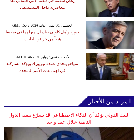
رياض سلامة في قبضة الأمن اللبناني بعد
محاصرته داخل المستشفى
GMT 15:42 2026 الخميس ,30 تموز / يوليو
جورج وأمل كلوني يغادران منزلهما في فرنسا
هرباً من حرائق الغابات
GMT 16:46 2026 الأحد ,26 تموز / يوليو
نتنياهو يتحدى عمدة نيويورك ويؤكد مشاركته
في اجتماعات الأمم المتحدة
المزيد من الأخبار
البنك الدولي يؤكد أن الذكاء الاصطناعي قد يسرّع تنمية الدول
النامية خلال عقد واحد