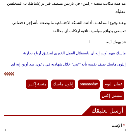
مداهمة مكاتب منصة «إكس» في باريس منتصف فبراير (شباط)، بـ«المتخلفين
عقلياً».
وعند وقوع المداهمة، أدانت الشبكة الاجتماعية ما وصفته بأنه إجراء قضائي
تعسفي بدوافع سياسية، نافية ارتكاب أي مخالفة.
قد يهمك أيضــــــــــــــا
ماسك يتهم أوبن إيه آي باستغلال العمل الخيري لتحقيق أرباح تجارية
إيلون ماسك يصف نفسه بأنه "غبي" خلال شهادته في دعوى ضد أوبن إيه آي
عمان اليوم
omantoday
إيلون ماسك
منصة إكس
سبيس إكس
أرسل تعليقك
*
الإسم