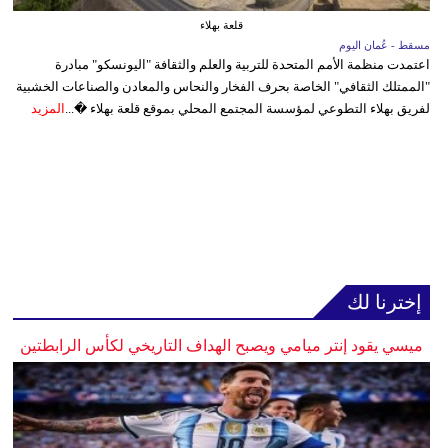
قلعة بهلاء
مسقط - عُمان اليوم
اعتمدت منظمة الأمم المتحدة للتربية والعلم والثقافة "اليونسكو" مبادرة
"الممتلك الثقافي" الخاصة بحرف الفخار والنحاس والمعادن والصناعات الخشبية
لفريق بهلاء التطوعي لمؤسسة المجتمع المحلي بموقع قلعة بهلاء �...
المزيد
إخترنا لك
ميسي يقود إنتر ميامي ويصبح الهداف التاريخي لكأس الرابطتين