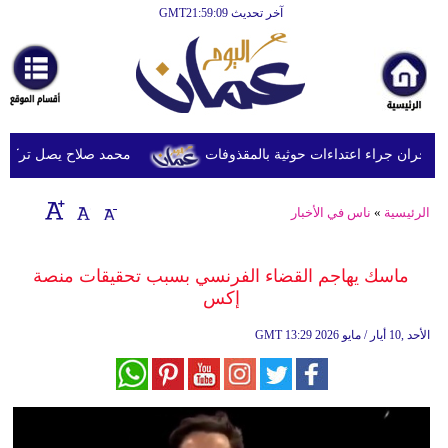
آخر تحديث GMT21:59:09
الرئيسية
أخبارعاجلة
رياضة
ثقافة
محمد صلاح يصل تركيا الأرب
إقتصاد
الرئيسية
»
ناس في الأخبار
فن
وموسيقى
ماسك يهاجم القضاء الفرنسي بسبب تحقيقات منصة
إكس
أزياء
13:29 2026 الأحد ,10 أيار / مايو
GMT
صحة
وتغذية
سياحة