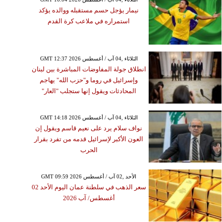
نيمار يؤجل حسم مستقبله ووالده يؤكد
استمراره في ملاعب كرة القدم
GMT 12:37 2026 الثلاثاء ,04 آب / أغسطس
انطلاق جولة المفاوضات المباشرة بين لبنان
وإسرائيل في روما و"حزب الله" يهاجم
المحادثات ويقول إنها ستجلب "العار"
GMT 14:18 2026 الثلاثاء ,04 آب / أغسطس
نواف سلام يرد على نعيم قاسم ويقول إن
العون الأكبر لإسرائيل قدمه من تفرد بقرار
الحرب
GMT 09:59 2026 الأحد ,02 آب / أغسطس
سعر الذهب في سلطنة عمان اليوم الأحد 02
أغسطس/ آب 2026