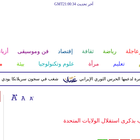
آخر تحديث GMT21:00:34
عاجلة
رياضة
ثقافة
إقتصاد
فن وموسيقى
أزياء
تعليم
مرأة
علوم وتكنولوجيا
بيئة
م
 الحرس الثوري الإيراني
شغب في سجون سريلانكا يودي بحياة 3 سجناء ويصيب 23 آخرين
بذكرى استقلال الولايات المتحدة