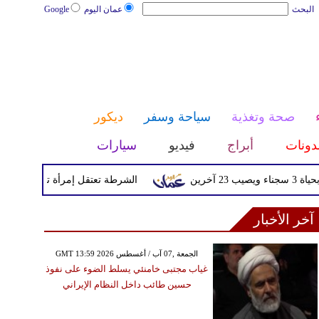
البحث
عمان اليوم
Google
صحة وتغذية
سياحة وسفر
ديكور
دونات
أبراج
فيديو
سيارات
الشرطة تعتقل إمرأة تم القبض عليها بعد
آخر الأخبار
GMT 13:59 2026 الجمعة ,07 آب / أغسطس
غياب مجتبى خامنئي يسلط الضوء على نفوذ
حسين طائب داخل النظام الإيراني