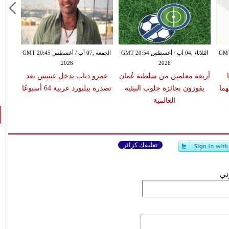
طس GMT 17:40
الثلاثاء ,04 آب / أغسطس GMT 20:54
الجمعة ,07 آب / أغسطس GMT 20:45
2026
2026
أربعة معلمين من سلطنة عُمان
عمرو دياب يدخل غينيس بعد
هما
يفوزون بجائزة جلوب البيئية
تصدره بيلبورد عربية 64 أسبوعًا
العالمية
تعليقك كزائر
وني