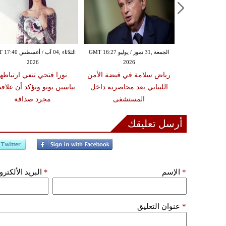
الخميس ,30 تموز / يوليو GMT 15:42
الجمعة ,31 تموز / يوليو GMT 16:27
الثلاثاء ,04 آب / أغس
2026
2026
20
وني يغادران
رياض سلامة في قبضة الأمن
نورا فتحي تنفي ارتباطها
نسا هرباً من
اللبناني بعد محاصرته داخل
بياسين بونو وتؤكد أن علاقت
لغابات
المستشفى
مجرد صداقة
أرسل تعليقك
*
الإسم
*
البريد الألكتر
*
عنوان التعليق