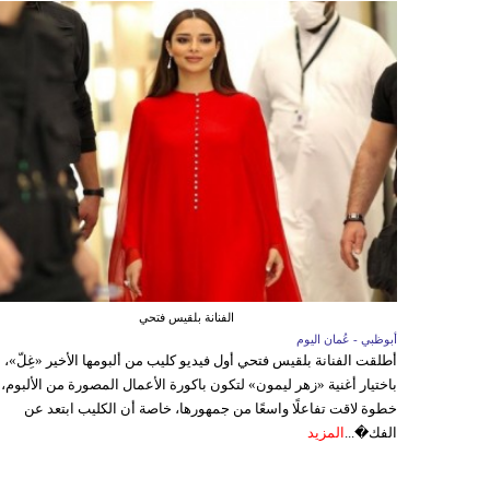
الفنانة بلقيس فتحي
أبوظبي - عُمان اليوم
أطلقت الفنانة بلقيس فتحي أول فيديو كليب من ألبومها الأخير «غِلّ»،
باختيار أغنية «زهر ليمون» لتكون باكورة الأعمال المصورة من الألبوم،
خطوة لاقت تفاعلًا واسعًا من جمهورها، خاصة أن الكليب ابتعد عن
الفك�...
المزيد