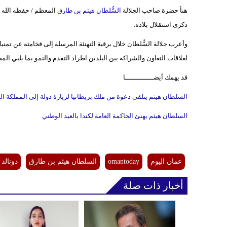
هنأ حضرة صاحب الجلالة
السُّلطان هيثم بن طارق
المعظم / حفظه الله و
ذكرى استقلال بلاده.
وأعرب جلالة السُّلطان خلال برقية التهنئة المرسلة إلى فخامته عن تمنياته
لعلاقات التعاون والشراكة بين البلدين اطراد التقدم والنمو بما يلبي المصا
قد يهمك أيضــــــــــــــا
السلطان هيثم يتلقى دعوة من ملك بريطانيا لزيارة دولة إلى المملكة ال
السلطان هيثم يهنئ الحاكمة العامة لكندا بالعيد الوطني
عمان اليوم
omantoday
السلطان هيثم بن طارق
دونالد
أخبار ذات صلة