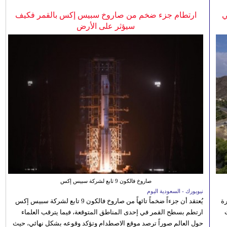
ي
ارتطام جزء ضخم من صاروخ سبيس إكس بالقمر فكيف
سيؤثر على الأرض
صاروخ فالكون 9 تابع لشركة سبيس إكس
نيويورك - السعودية اليوم
رة
يُعتقد أن جزءاً ضخماً تائهاً من صاروخ فالكون 9 تابع لشركة سبيس إكس
ارتطم بسطح القمر في إحدى المناطق المتوقعة، فيما يترقب العلماء
حول العالم صوراً ترصد موقع الاصطدام وتؤكد وقوعه بشكل نهائي، حيث