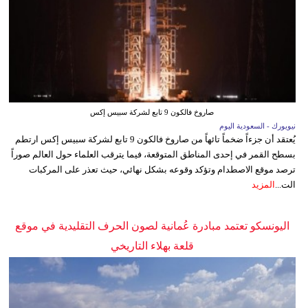
صاروخ فالكون 9 تابع لشركة سبيس إكس
نيويورك - السعودية اليوم
يُعتقد أن جزءاً ضخماً تائهاً من صاروخ فالكون 9 تابع لشركة سبيس إكس ارتطم
بسطح القمر في إحدى المناطق المتوقعة، فيما يترقب العلماء حول العالم صوراً
ترصد موقع الاصطدام وتؤكد وقوعه بشكل نهائي، حيث تعذر على المركبات
الت...
المزيد
اليونسكو تعتمد مبادرة عُمانية لصون الحرف التقليدية في موقع
قلعة بهلاء التاريخي