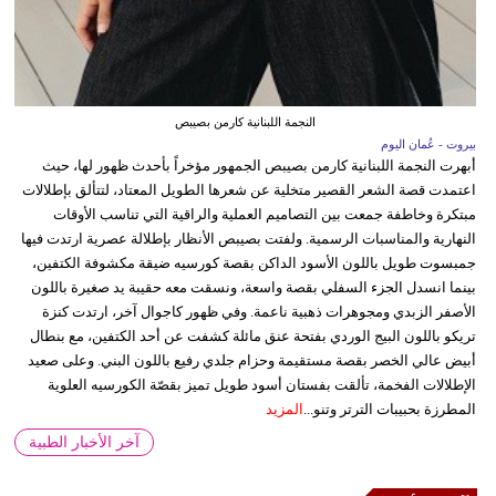
النجمة اللبنانية كارمن بصيبص
بيروت - عُمان اليوم
أبهرت النجمة اللبنانية كارمن بصيبص الجمهور مؤخراً بأحدث ظهور لها، حيث
اعتمدت قصة الشعر القصير متخلية عن شعرها الطويل المعتاد، لتتألق بإطلالات
مبتكرة وخاطفة جمعت بين التصاميم العملية والراقية التي تناسب الأوقات
النهارية والمناسبات الرسمية. ولفتت بصيبص الأنظار بإطلالة عصرية ارتدت فيها
جمبسوت طويل باللون الأسود الداكن بقصة كورسيه ضيقة مكشوفة الكتفين،
بينما انسدل الجزء السفلي بقصة واسعة، ونسقت معه حقيبة يد صغيرة باللون
الأصفر الزبدي ومجوهرات ذهبية ناعمة. وفي ظهور كاجوال آخر، ارتدت كنزة
تريكو باللون البيج الوردي بفتحة عنق مائلة كشفت عن أحد الكتفين، مع بنطال
أبيض عالي الخصر بقصة مستقيمة وحزام جلدي رفيع باللون البني. وعلى صعيد
الإطلالات الفخمة، تألقت بفستان أسود طويل تميز بقصّة الكورسيه العلوية
المطرزة بحبيبات الترتر وتنو...
المزيد
آخر الأخبار الطبية