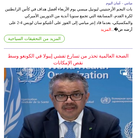
ميامي - عُمان اليوم
بات النجم الأرجنتيني ليونيل ميسي يوم الأربعاء أفضل هداف في كأس الرابطتين
لكرة القدم، المسابقة التي تجمع سنويا أندية من الدوريين الأميركي
والمكسيكي، بعدما قاد إنتر ميامي إلى الفوز على أتلتيكو سان لويس 4-2 على
أرضه ض�...
المزيد
المزيد من التحقيقات السياحية
الصحة العالمية تحذر من تسارع تفشي إيبولا في الكونغو وسط
نقص الإمكانات