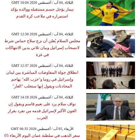
GMT 16:04 2026 الثلاثاء ,04 آب / أغسطس
نيمار يؤجل حسم مستقبله ووالده يؤكد
استمراره في ملاعب كرة القدم
GMT 12:50 2026 الثلاثاء ,04 آب / أغسطس
مجلس السلام يُعلن أن نزع سلاح حماس شرط
لانسحاب إسرائيل وبيان ثلاثي يدين الانتهاكات
في غزة
GMT 12:37 2026 الثلاثاء ,04 آب / أغسطس
انطلاق جولة المفاوضات المباشرة بين لبنان
وإسرائيل في روما و"حزب الله" يهاجم
المحادثات ويقول إنها ستجلب "العار"
GMT 14:18 2026 الثلاثاء ,04 آب / أغسطس
نواف سلام يرد على نعيم قاسم ويقول إن
العون الأكبر لإسرائيل قدمه من تفرد بقرار
الحرب
GMT 06:35 2026 الأربعاء ,05 آب / أغسطس
سعر الذهب في سلطنة عمان اليوم الأربعاء 05