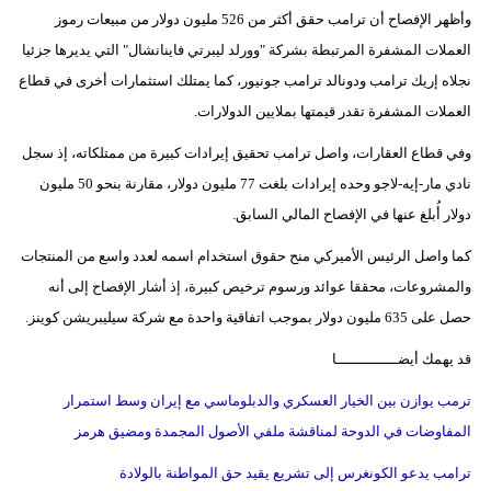
وأظهر الإفصاح أن ترامب حقق أكثر من 526 مليون دولار من مبيعات رموز
فيديو
العملات المشفرة المرتبطة بشركة "وورلد ليبرتي فاينانشال" التي يديرها جزئيا
سيارات
نجلاه إريك ترامب ودونالد ترامب جونيور، كما يمتلك استثمارات أخرى في قطاع
العملات المشفرة تقدر قيمتها بملايين الدولارات.
وفي قطاع العقارات، واصل ترامب تحقيق إيرادات كبيرة من ممتلكاته، إذ سجل
نادي مار-إيه-لاجو وحده إيرادات بلغت 77 مليون دولار، مقارنة بنحو 50 مليون
دولار أُبلغ عنها في الإفصاح المالي السابق.
كما واصل الرئيس الأميركي منح حقوق استخدام اسمه لعدد واسع من المنتجات
والمشروعات، محققا عوائد ورسوم ترخيص كبيرة، إذ أشار الإفصاح إلى أنه
حصل على 635 مليون دولار بموجب اتفاقية واحدة مع شركة سيليبريشن كوينز.
قد يهمك أيضــــــــــــــا
ترمب يوازن بين الخيار العسكري والدبلوماسي مع إيران وسط استمرار
المفاوضات في الدوحة لمناقشة ملفي الأصول المجمدة ومضيق هرمز
ترامب يدعو الكونغرس إلى تشريع يقيد حق المواطنة بالولادة