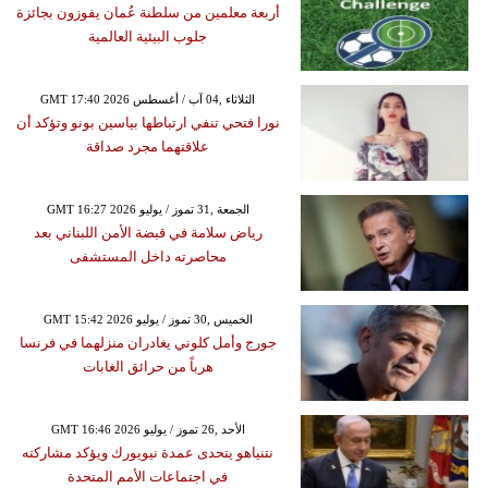
أربعة معلمين من سلطنة عُمان يفوزون بجائزة
جلوب البيئية العالمية
GMT 17:40 2026 الثلاثاء ,04 آب / أغسطس
نورا فتحي تنفي ارتباطها بياسين بونو وتؤكد أن
علاقتهما مجرد صداقة
GMT 16:27 2026 الجمعة ,31 تموز / يوليو
رياض سلامة في قبضة الأمن اللبناني بعد
محاصرته داخل المستشفى
GMT 15:42 2026 الخميس ,30 تموز / يوليو
جورج وأمل كلوني يغادران منزلهما في فرنسا
هرباً من حرائق الغابات
GMT 16:46 2026 الأحد ,26 تموز / يوليو
نتنياهو يتحدى عمدة نيويورك ويؤكد مشاركته
في اجتماعات الأمم المتحدة