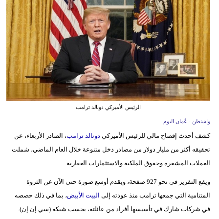
وسفر
ديكور
أخبار
إعلام
تعليم
الرئيس الأميركي دونالد ترامب
مرأة
واشنطن - عُمان اليوم
علوم
كشف أحدث إفصاح مالي للرئيس الأميركي
دونالد ترامب
، الصادر الأربعاء، عن
وتكنولوجيا
تحقيقه أكثر من مليار دولار من مصادر دخل متنوعة خلال العام الماضي، شملت
العملات المشفرة وحقوق الملكية والاستثمارات العقارية.
بيئة
ويقع التقرير في نحو 927 صفحة، ويقدم أوسع صورة حتى الآن عن الثروة
مدوَّنات
المتنامية التي جمعها ترامب منذ عودته إلى
البيت الأبيض
، بما في ذلك حصصه
في شركات شارك في تأسيسها أفراد من عائلته، بحسب شبكة (سي إن إن).
أبراج