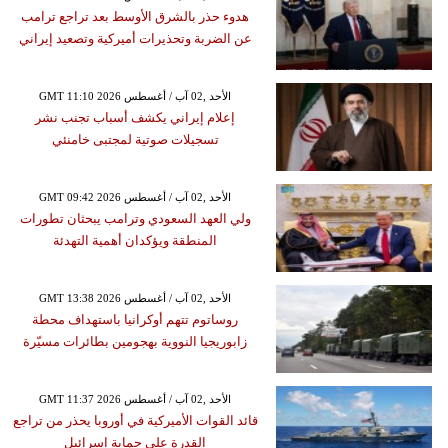
هدوء حذر بالشرق الأوسط بعد تراجع ترامب
عن الضربة وتحذيرات أميركية وتصعيد إيراني
GMT 11:10 2026 الأحد ,02 آب / أغسطس
إعلام إيراني يكشف أسباب تجنب نشر
تسجيلات صوتية لمجتبى خامنئي
GMT 09:42 2026 الأحد ,02 آب / أغسطس
ولي العهد السعودي وترامب يبحثان تطورات
المنطقة ويؤكدان أهمية التهدئة
GMT 13:38 2026 الأحد ,02 آب / أغسطس
روساتوم تتهم أوكرانيا باستهداف محطة
زابوريجيا النووية بهجومين بطائرات مسيّرة
GMT 11:37 2026 الأحد ,02 آب / أغسطس
قائد القوات الأميركية في أوروبا يحذر من تراجع
القدرة على حماية إسرائيل