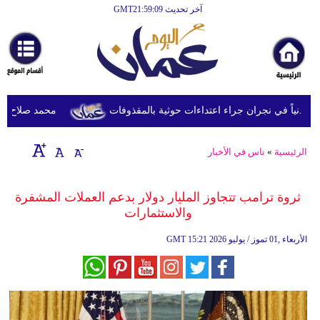
آخر تحديث GMT21:59:09
الرئيسية
أخبارعاجلة
رياضة
ثقافة
محمد صلاح يصل ترك
إقتصاد
الرئيسية
»
ناس في الأخبار
فن
وموسيقى
ثروة ترامب تتجاوز المليار دولار بدعم العملات المشفرة
والاستثمارات
أزياء
15:21 2026 الأربعاء ,01 تموز / يوليو
GMT
صحة
وتغذية
سياحة