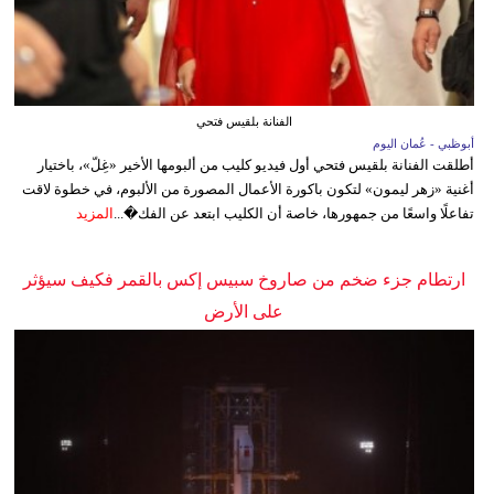
الفنانة بلقيس فتحي
أبوظبي - عُمان اليوم
أطلقت الفنانة بلقيس فتحي أول فيديو كليب من ألبومها الأخير «غِلّ»، باختيار
أغنية «زهر ليمون» لتكون باكورة الأعمال المصورة من الألبوم، في خطوة لاقت
تفاعلًا واسعًا من جمهورها، خاصة أن الكليب ابتعد عن الفك�...
المزيد
ارتطام جزء ضخم من صاروخ سبيس إكس بالقمر فكيف سيؤثر
على الأرض