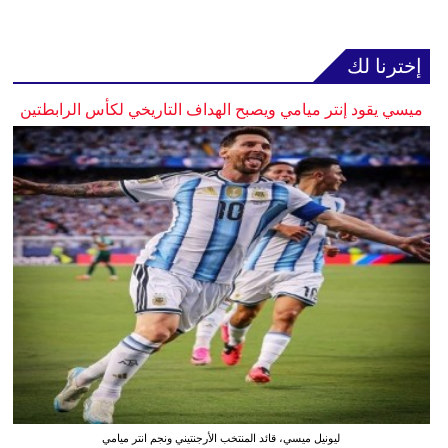
إخترنا لك
ميسي يقود إنتر ميامي ويصبح الهداف التاريخي لكأس الرابطتين
ليونيل ميسي، قائد المنتخب الأرجنتيني ونجم انتر ميامي