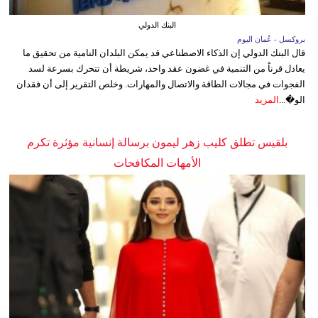
البنك الدولي
بروكسل - عُمان اليوم
قال البنك الدولي إن الذكاء الاصطناعي قد يمكن البلدان النامية من تحقيق ما
يعادل قرناً من التنمية في غضون عقد واحد، شريطة أن تتحرك بسرعة لسد
الفجوات في مجالات الطاقة والاتصال والمهارات. وخلص التقرير إلى أن فقدان
الو�...
المزيد
بلقيس تطلق كليب زهر ليمون برسالة إنسانية مؤثرة تكرم
الأمهات المكافحات