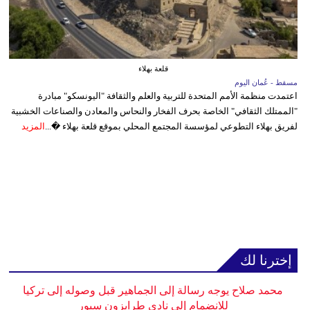
قلعة بهلاء
مسقط - عُمان اليوم
اعتمدت منظمة الأمم المتحدة للتربية والعلم والثقافة "اليونسكو" مبادرة
"الممتلك الثقافي" الخاصة بحرف الفخار والنحاس والمعادن والصناعات الخشبية
لفريق بهلاء التطوعي لمؤسسة المجتمع المحلي بموقع قلعة بهلاء �...
المزيد
إخترنا لك
محمد صلاح يوجه رسالة إلى الجماهير قبل وصوله إلى تركيا
للانضمام إلى نادي طرابزون سبور