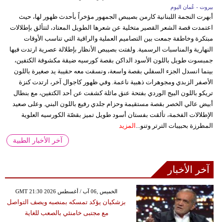
بيروت - عُمان اليوم
أبهرت النجمة اللبنانية كارمن بصيبص الجمهور مؤخراً بأحدث ظهور لها، حيث
اعتمدت قصة الشعر القصير متخلية عن شعرها الطويل المعتاد، لتتألق بإطلالات
مبتكرة وخاطفة جمعت بين التصاميم العملية والراقية التي تناسب الأوقات
النهارية والمناسبات الرسمية. ولفتت بصيبص الأنظار بإطلالة عصرية ارتدت فيها
جمبسوت طويل باللون الأسود الداكن بقصة كورسيه ضيقة مكشوفة الكتفين،
بينما انسدل الجزء السفلي بقصة واسعة، ونسقت معه حقيبة يد صغيرة باللون
الأصفر الزبدي ومجوهرات ذهبية ناعمة. وفي ظهور كاجوال آخر، ارتدت كنزة
تريكو باللون البيج الوردي بفتحة عنق مائلة كشفت عن أحد الكتفين، مع بنطال
أبيض عالي الخصر بقصة مستقيمة وحزام جلدي رفيع باللون البني. وعلى صعيد
الإطلالات الفخمة، تألقت بفستان أسود طويل تميز بقصّة الكورسيه العلوية
المطرزة بحبيبات الترتر وتنو...
المزيد
آخر الأخبار الطبية
آخر الأخبار
GMT 21:30 2026 الخميس ,06 آب / أغسطس
بزشكيان يؤكد تمسكه بمنصبه ويصف التواصل
مع مجتبى خامنئي بالصعب للغاية