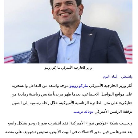
وسفر
ديكور
أخبار
إعلام
تعليم
وزير الخارجية الأميركي ماركو روبيو
مرأة
واشنطن - عُمان اليوم
علوم
أثار وزير الخارجية الأميركي
ماركو روبيو
موجة واسعة من التفاعل والسخرية
وتكنولوجيا
على مواقع التواصل الاجتماعي، بعدما ظهر مرتدياً ملابس رياضية رمادية من
«نايكي» على متن الطائرة الرئاسية الأميركية، خلال رحلة رسمية إلى الصين
بيئة
برفقة الرئيس الأميركي
دونالد ترمب
.
مدوَّنات
وبحسب شبكة «فوكس نيوز» الأميركية، فقد انتشرت صورة روبيو بشكل واسع
بعد نشرها من قبل مدير الاتصالات في البيت الأبيض، ستيفن تشيونغ، على منصة
أبراج