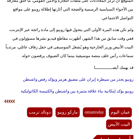
المتوقع أن تركز المحادثات على ملفات التجارة والأمن القومي، ما خلق مفارقة
بين الأجواء السياسية الرسمية والضجة التي أثارتها إطلالة روبيو على مواقع
التواصل الاجتماعي.
ولم تكن هذه المرة الأولى التي يتحول فيها روبيو إلى مادة رائجة عبر الإنترنت،
ففي وقت سابق من هذا الشهر، أظهرت مقاطع فيديو نشرها مسؤولون في
البيت الأبيض وزير الخارجية وهو يُشغل الموسيقى في حفل زفاف عائلي، مرتدياً
سماعات رأس خلف منصة موسيقية بينما كان الضيوف يرقصون حوله.
قد يهمك أيضــــــــــــــا
روبيو يحذر من سيطرة إيران على مضيق هرمز ويؤكد رفض واشنطن
روبيو يؤكد إمكانية بناء علاقة مثمرة بين واشنطن والكنيسة الكاثوليكية
عمان اليوم
omantoday
ماركو روبيو
دونالد ترمب
البيت الأبيض