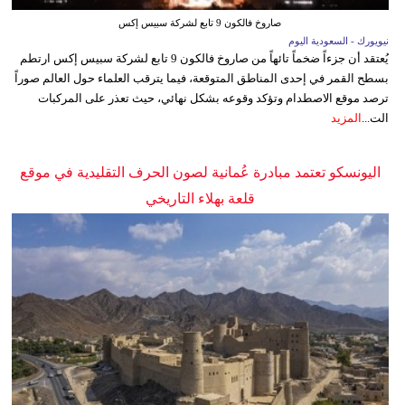
صاروخ فالكون 9 تابع لشركة سبيس إكس
نيويورك - السعودية اليوم
يُعتقد أن جزءاً ضخماً تائهاً من صاروخ فالكون 9 تابع لشركة سبيس إكس ارتطم
بسطح القمر في إحدى المناطق المتوقعة، فيما يترقب العلماء حول العالم صوراً
ترصد موقع الاصطدام وتؤكد وقوعه بشكل نهائي، حيث تعذر على المركبات
الت...
المزيد
اليونسكو تعتمد مبادرة عُمانية لصون الحرف التقليدية في موقع
قلعة بهلاء التاريخي