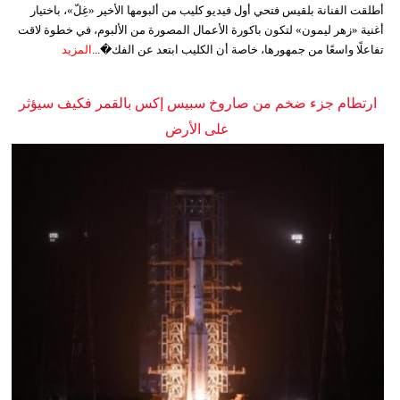
أطلقت الفنانة بلقيس فتحي أول فيديو كليب من ألبومها الأخير «غِلّ»، باختيار
أغنية «زهر ليمون» لتكون باكورة الأعمال المصورة من الألبوم، في خطوة لاقت
تفاعلًا واسعًا من جمهورها، خاصة أن الكليب ابتعد عن الفك�...
المزيد
ارتطام جزء ضخم من صاروخ سبيس إكس بالقمر فكيف سيؤثر
على الأرض