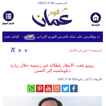
آخر تحديث GMT21:37:08
الرئيسية
أخبارعاجلة
رياضة
ثقافة
 وطائرتين على صلة بالحرس الثوري الإيراني
اليابان تحذر من ال
إقتصاد
الرئيسية
»
ناس في الأخبار
فن
وموسيقى
روبيو يلفت الأنظار بإطلالة غير رسمية خلال زيارة
دبلوماسية إلى الصين
أزياء
17:56 2026 الأربعاء ,13 أيار / مايو
GMT
صحة
وتغذية
سياحة