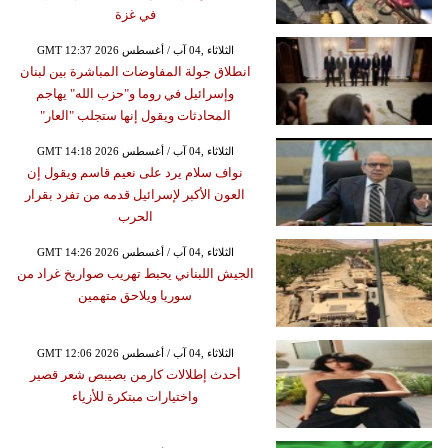
في غزة
GMT 12:37 2026 الثلاثاء ,04 آب / أغسطس
انطلاق جولة المفاوضات المباشرة بين لبنان
وإسرائيل في روما و"حزب الله" يهاجم
المحادثات ويقول إنها ستجلب "العار"
GMT 14:18 2026 الثلاثاء ,04 آب / أغسطس
نواف سلام يرد على نعيم قاسم ويقول إن
العون الأكبر لإسرائيل قدمه من تفرد بقرار
الحرب
GMT 14:26 2026 الثلاثاء ,04 آب / أغسطس
الجيش اللبناني يحبط تهريب صواريخ غراد من
سوريا ويلاحق متهمين
GMT 12:06 2026 الثلاثاء ,04 آب / أغسطس
أحدث إطلالات كارمن بصيبص شعر قصير
واختيارات مبتكرة للأزياء