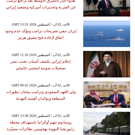
هدوء حذر بالشرق الأوسط بعد تراجع ترامب
عن الضربة وتحذيرات أميركية وتصعيد إيراني
GMT 13:55 2026 الأحد ,02 آب / أغسطس
إيران تنفي تصريحات ترامب وتؤكد عدم وجود
اتفاق لإعادة فتح مضيق هرمز
GMT 11:10 2026 الأحد ,02 آب / أغسطس
إعلام إيراني يكشف أسباب تجنب نشر
تسجيلات صوتية لمجتبى خامنئي
GMT 09:42 2026 الأحد ,02 آب / أغسطس
ولي العهد السعودي وترامب يبحثان تطورات
المنطقة ويؤكدان أهمية التهدئة
GMT 13:38 2026 الأحد ,02 آب / أغسطس
روساتوم تتهم أوكرانيا باستهداف محطة
زابوريجيا النووية بهجومين بطائرات مسيّرة