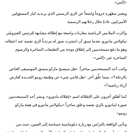
«إكس».
فيديو
ويعتبر مظهره خروجاً واضحاً عن الزي الرسمي الذي يرتديه كبار المسؤولين
سيارات
الأميركيين عادةً خلال رحلاتهم الرسمية.
وأثارت الملابس الرياضية مقارنات واسعة مع إطلالة مشابهة للرئيس الفنزويلي
نيكولاس مادورو، بعدما سبق أن انتشرت صور له مرتدياً الزي نفسه عند اعتقاله،
وهو ما دفع مستخدمين إلى إطلاق موجة من التعليقات الساخرة والرسوم
الساخرة عبر «إكس».
وكتب أحد المستخدمين ساخراً: «هل سيصبح ماركو منسق الموسيقى الخاص
بالرحلة؟»، بينما علَّق آخر: «هل فاتني شيء عن وظيفة روبيو الجديدة كعارض
أزياء رياضية؟».
كما أطلق آخرون على الإطلالة اسم «إطلالة مادورو»، ونشر أحد المستخدمين
صورة لمادورو بالزي نفسه وعلق ساخراً «نيكولاس مادورو في هيئة ماركو
روبيو».
وتأتي الواقعة بالتزامن مع زيارة دبلوماسية حساسة إلى الصين، حيث من