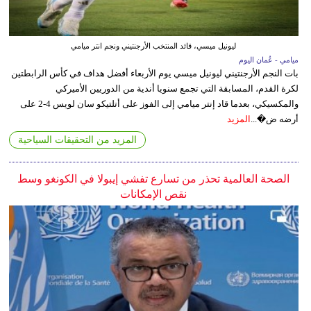
ليونيل ميسي، قائد المنتخب الأرجنتيني ونجم انتر ميامي
ميامي - عُمان اليوم
بات النجم الأرجنتيني ليونيل ميسي يوم الأربعاء أفضل هداف في كأس الرابطتين
لكرة القدم، المسابقة التي تجمع سنويا أندية من الدوريين الأميركي
والمكسيكي، بعدما قاد إنتر ميامي إلى الفوز على أتلتيكو سان لويس 4-2 على
أرضه ض�...
المزيد
المزيد من التحقيقات السياحية
الصحة العالمية تحذر من تسارع تفشي إيبولا في الكونغو وسط
نقص الإمكانات