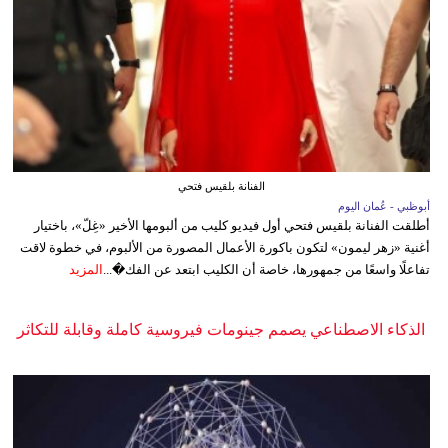
الفنانة بلقيس فتحي
أبوظبي - عُمان اليوم
أطلقت الفنانة بلقيس فتحي أول فيديو كليب من ألبومها الأخير «غِلّ»، باختيار
أغنية «زهر ليمون» لتكون باكورة الأعمال المصورة من الألبوم، في خطوة لاقت
تفاعلًا واسعًا من جمهورها، خاصة أن الكليب ابتعد عن الفك�...
المزيد
الذكاء الاصطناعي يصمم جينومات فيروسية كاملة وقابلة للتكاثر