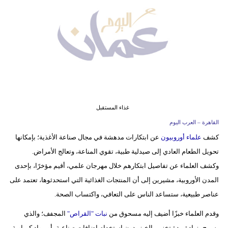
وسفر
ديكور
أخبار
إعلام
تعليم
غذاء المستقبل
مرأة
القاهرة – العرب اليوم
كشف
علماء أوروبيون
عن ابتكارات مدهشة في مجال صناعة الأغذية؛ بإمكانها
علوم
تحويل الطعام العادي إلى صيدلية طبية، تقوي المناعة، وتعالج الأمراض.
وتكنولوجيا
وكشف العلماء عن تفاصيل ابتكارهم خلال مهرجان علمي، أقيم مؤخرًا، بإحدى
بيئة
المدن الأوروبية، مشيرين إلى أن المنتجات الغذائية التي استحدثوها، تعتمد على
عناصر طبيعية، ستساعد الناس على التعافي، واكتساب الصحة.
مدوَّنات
وقدم العلماء خبزًا أضيف إليه مسحوق من
نبات "القراص"
المجفف؛ والذي
أبراج
يسمح بزيادة مدة تخزين الخبز، دون استخدام إضافات صناعية، أو مواد كيماوية