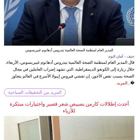
المدير العام لمنظمة الصحة العالمية تيدروس أدهانوم غيبريسوس
جنيف - عُمان اليوم
قال المدير العام لمنظمة الصحة العالمية تيدروس أدهانوم غيبريسوس، الأربعاء،
خلال زيارة إلى الكونغو الديمقراطية، التي تشهد إضراب العاملين في مجال
الصحة بسبب نقص الأجور، إن تفشي فيروس إيبولا الأسرع في العالم يتجاوز
�...
المزيد
المزيد من التحقيقات السياحية
أحدث إطلالات كارمن بصيبص شعر قصير واختيارات مبتكرة
للأزياء