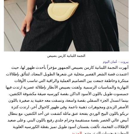
النجمة اللبنانية كارمن بصيبص
بيروت - عُمان اليوم
أبهرت النجمة اللبنانية كارمن بصيبص الجمهور مؤخراً بأحدث ظهور لها، حيث
اعتمدت قصة الشعر القصير متخلية عن شعرها الطويل المعتاد، لتتألق بإطلالات
مبتكرة وخاطفة جمعت بين التصاميم العملية والراقية التي تناسب الأوقات
النهارية والمناسبات الرسمية. ولفتت بصيبص الأنظار بإطلالة عصرية ارتدت فيها
جمبسوت طويل باللون الأسود الداكن بقصة كورسيه ضيقة مكشوفة الكتفين،
بينما انسدل الجزء السفلي بقصة واسعة، ونسقت معه حقيبة يد صغيرة باللون
الأصفر الزبدي ومجوهرات ذهبية ناعمة. وفي ظهور كاجوال آخر، ارتدت كنزة
تريكو باللون البيج الوردي بفتحة عنق مائلة كشفت عن أحد الكتفين، مع بنطال
أبيض عالي الخصر بقصة مستقيمة وحزام جلدي رفيع باللون البني. وعلى صعيد
الإطلالات الفخمة، تألقت بفستان أسود طويل تميز بقصّة الكورسيه العلوية
المطرزة بحبيبات الترتر وتنو...
المزيد