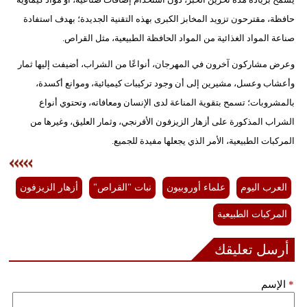
حافظة، مقترحون تزويد المخابز الكبرى بهذه التقنية الجديدة؛ بهدف استفادة
فيديو
صناعة المواد الغذائية من المواد الحافظة الطبيعية، مثل القراص.
سيارات
وعرض مشاركون آخرون في المهرجان، أنواعًا من الشراب، أضيفت إليها ثمار
وأعشاب وعسل، مشيرين إلى أن وجود تركيبات كيميائية، وموانع أكسدة،
بالمشروبات؛ تسمح بتقوية المناعة لدى الإنسان ومعافاته، وتحتوي أنواع
الشراب المذكورة على أزهار الزيزفون الأفرنجي، وثمار العليق، وغيرها من
المركبات الطبيعية، الأمر الذي يجعلها مفيدة للجميع.
العرب اليوم
علماء أوروبيون
نبات "القراص"
أزهار الزيزفون
المركبات الطبيعية
أرسل تعليقك
*
الإسم