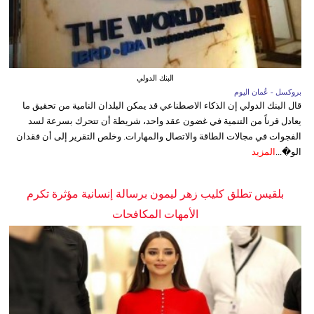
البنك الدولي
بروكسل - عُمان اليوم
قال البنك الدولي إن الذكاء الاصطناعي قد يمكن البلدان النامية من تحقيق ما
يعادل قرناً من التنمية في غضون عقد واحد، شريطة أن تتحرك بسرعة لسد
الفجوات في مجالات الطاقة والاتصال والمهارات. وخلص التقرير إلى أن فقدان
الو�...
المزيد
بلقيس تطلق كليب زهر ليمون برسالة إنسانية مؤثرة تكرم
الأمهات المكافحات