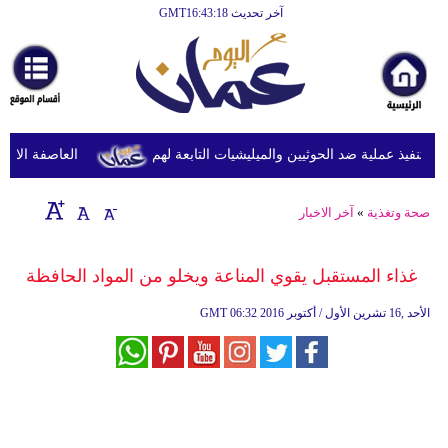
آخر تحديث GMT16:43:18
الرئيسية
أخبارعاجلة
رياضة
ثقافة
نفيذ عملية ضد الحوثيين والميليشيات التابعة لهم
العاصفة الاستوائ
إقتصاد
صحة وتغذية
»
آخر الاخبار
فن
وموسيقى
غذاء المستقبل يقوي المناعة ويخلو من المواد الحافظة
أزياء
06:32 2016 الأحد ,16 تشرين الأول / أكتوبر
GMT
صحة
وتغذية
سياحة