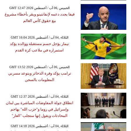
GMT 12:47 2026 الخميس ,06 آب / أغسطس
فيفا يجدد دعمه لإنفانتينو ويقر بأخطاء مشروع
بيع حقوق كأس العالم
GMT 16:04 2026 الثلاثاء ,04 آب / أغسطس
نيمار يؤجل حسم مستقبله ووالده يؤكد
استمراره في ملاعب كرة القدم
GMT 13:52 2026 الخميس ,06 آب / أغسطس
ترامب يؤكد وفرة الذخائر ويتوعد مسربي
المعلومات بالسجن
GMT 12:37 2026 الثلاثاء ,04 آب / أغسطس
انطلاق جولة المفاوضات المباشرة بين لبنان
وإسرائيل في روما و"حزب الله" يهاجم
المحادثات ويقول إنها ستجلب "العار"
GMT 14:18 2026 الثلاثاء ,04 آب / أغسطس