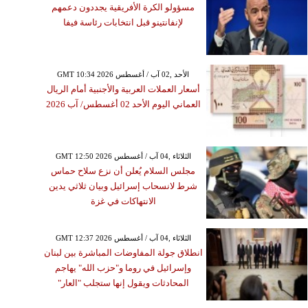
مسؤولو الكرة الأفريقية يجددون دعمهم
لإنفانتينو قبل انتخابات رئاسة فيفا
GMT 10:34 2026 الأحد ,02 آب / أغسطس
أسعار العملات العربية والأجنبية أمام الريال
العماني اليوم الأحد 02 أغسطس/ آب 2026
GMT 12:50 2026 الثلاثاء ,04 آب / أغسطس
مجلس السلام يُعلن أن نزع سلاح حماس
شرط لانسحاب إسرائيل وبيان ثلاثي يدين
الانتهاكات في غزة
GMT 12:37 2026 الثلاثاء ,04 آب / أغسطس
انطلاق جولة المفاوضات المباشرة بين لبنان
وإسرائيل في روما و"حزب الله" يهاجم
المحادثات ويقول إنها ستجلب "العار"