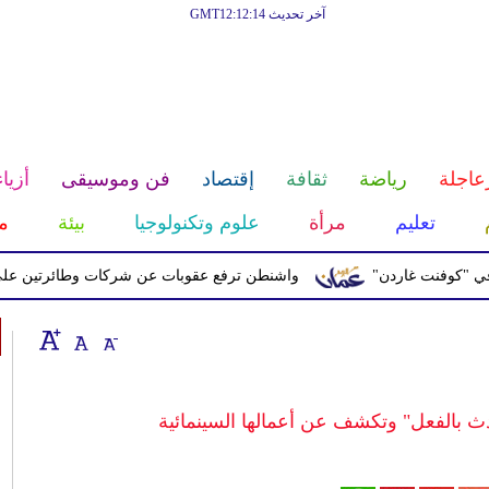
آخر تحديث GMT12:12:14
عاجلة
رياضة
ثقافة
إقتصاد
فن وموسيقى
أزياء
تعليم
مرأة
علوم وتكنولوجيا
بيئة
م
نت غاردن"
واشنطن ترفع عقوبات عن شركات وطائرتين على صلة بال
دث بالفعل" وتكشف عن أعمالها السينمائية