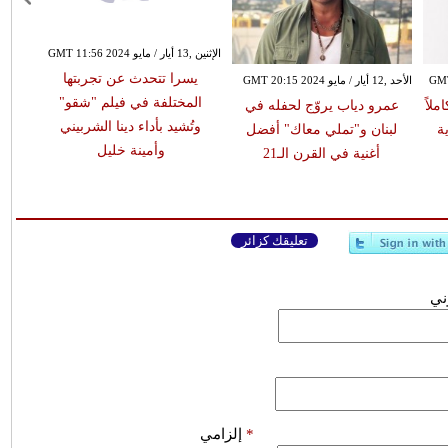
الإثنين ,13 أيار / مايو GMT 11:56 2024
يسرا تتحدث عن تجربتها
الأحد ,12 أيار / مايو GMT 20:15 2024
المختلفة في فيلم "شقو"
ملاً
عمرو دياب يروّج لحفله في
وتُشيد بأداء دينا الشربيني
ة
لبنان و"تملي معاك" أفضل
وأمينة خليل
أغنية في القرن الـ21
تعليقك كزائر
وني
*
إلزامي