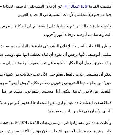
كشفت الفنانة
غادة عبدالرازق
عن الإعلان التشويقي الرسمي لحكاية 
حوادث حقيقية متعلقة بالأزمات النفسية في المجتمع العربي.
وأكدت غادة عبدالرازق عبر حسابها على إنستغرام، أن الحكاية ستعرض 
البطولة سلمى أبوضيف وخالد أنور وآخرون.
وتظهر اللقطات السريعة للإعلان التشويقي غادة عبدالرازق بدور سيدة ت
سلمى أبوضيف، لأنها ترفض أن تقوم أي فتاة بخطف ابنها منها، وتتصاعد
وأكد مخرج العمل أن الحكاية مأخوذة عن قصة حقيقية ومُستندة إلى مصا
يذكر أن مسلسل حدث بالفعل يضم حتى الآن ثلاث حكايات تم الانتهاء من ت
حين" من بطولة دينا الشربيني وشيرين رضا، وحكاية "ريش أبيض" من بطو
القصص من 9 دول عربية، ليكون أول مسلسل تليفزيوني يستعرض مثل هذه القصص في الوطن العربي، حيث يتضمن 101 قصة حقيقية.
كما كشفت الفنانة غادة عبدالرازق، عن استعدادها لتقديم أكثر من عملا سين
الجاي، وكمان في فيلمين تانين بحضرهم".
جايه مش هقدم مسلسلات من 30 حلقة، لان مؤخرا الكتاب مبقوش بيعرفوا يتحكموا من 30 حلقة».