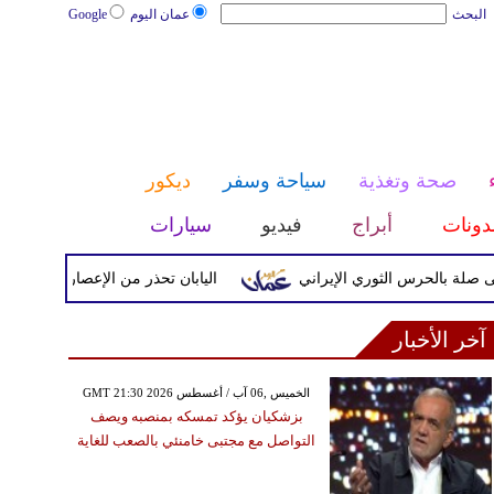
البحث
عمان اليوم
Google
صحة وتغذية
سياحة وسفر
ديكور
دونات
أبراج
فيديو
سيارات
حرس الثوري الإيراني
اليابان تحذر من الإعصار دولفين ورياح عاتي
آخر الأخبار
GMT 21:30 2026 الخميس ,06 آب / أغسطس
بزشكيان يؤكد تمسكه بمنصبه ويصف
التواصل مع مجتبى خامنئي بالصعب للغاية