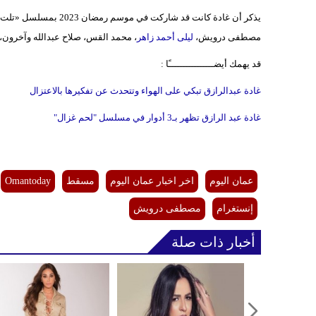
مصطفى درويش،
ليلى أحمد زاهر
، محمد القس، صلاح عبدالله وآخرون،
قد يهمك أيضــــــــــــــــًا :
غادة عبدالرازق تبكي على الهواء وتتحدث عن تفكيرها بالاعتزال
غادة عبد الرازق تظهر بـ3 أدوار في مسلسل "لحم غزال"
عمان اليوم
اخر اخبار عمان اليوم
مسقط
Omantoday
إنستغرام
مصطفى درويش
أخبار ذات صلة