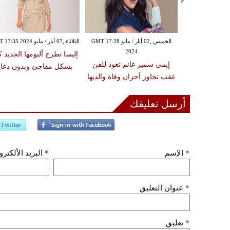
الخميس ,02 أيار / مايو GMT 17:28
الثلاثاء ,07 أيار / مايو GMT 17:35 2024
2024
 شعورها بالنضج
إليسا تطرح ألبومها الجديد كا
إيمي سمير غانم تعود للفن
لتقديم أعمال
بشكل مفاجئ وبدون دعاي
عقب تجاوز أحزان وفاة والديها
لمجتمع
أرسل تعليقك
*
الإسم
*
البريد الألكتر
*
عنوان التعليق
*
تعليق