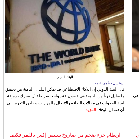
البنك الدولي
بروكسل - عُمان اليوم
قال البنك الدولي إن الذكاء الاصطناعي قد يمكن البلدان النامية من تحقيق
 في
ما يعادل قرناً من التنمية في غضون عقد واحد، شريطة أن تتحرك بسرعة
لسد الفجوات في مجالات الطاقة والاتصال والمهارات. وخلص التقرير إلى
أن فقدان الو�...
المزيد
ي
ارتطام جزء ضخم من صاروخ سبيس إكس بالقمر فكيف