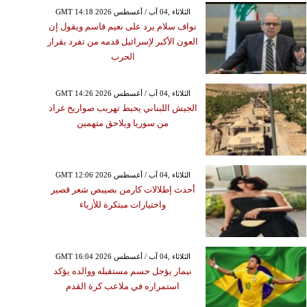
GMT 14:18 2026 الثلاثاء ,04 آب / أغسطس
نواف سلام يرد على نعيم قاسم ويقول إن
العون الأكبر لإسرائيل قدمه من تفرد بقرار
الحرب
GMT 14:26 2026 الثلاثاء ,04 آب / أغسطس
الجيش اللبناني يحبط تهريب صواريخ غراد
من سوريا ويلاحق متهمين
GMT 12:06 2026 الثلاثاء ,04 آب / أغسطس
أحدث إطلالات كارمن بصيبص شعر قصير
واختيارات مبتكرة للأزياء
GMT 16:04 2026 الثلاثاء ,04 آب / أغسطس
نيمار يؤجل حسم مستقبله ووالده يؤكد
استمراره في ملاعب كرة القدم