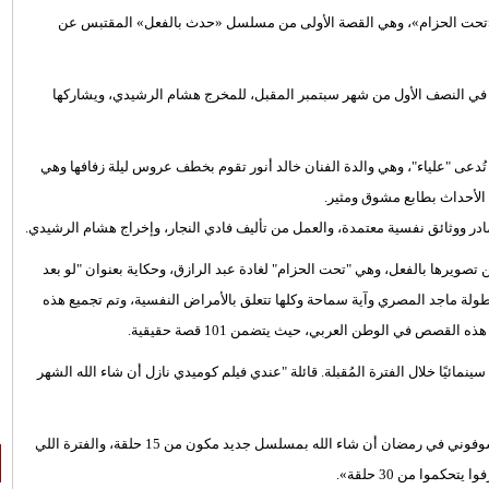
«تحت الحزام»، وهي القصة الأولى من مسلسل «حدث بالفعل» المقتبس عن
في النصف الأول من شهر سبتمبر المقبل، للمخرج هشام الرشيدي، ويشاركها
ُدعى "علياء"، وهي والدة الفنان خالد أنور تقوم بخطف عروس ليلة زفافها وهي
 الأحداث بطابع مشوق ومثير.
در ووثائق نفسية معتمدة، والعمل من تأليف فادي النجار، وإخراج هشام الرشيدي.
صويرها بالفعل، وهي "تحت الحزام" لغادة عبد الرازق، وحكاية بعنوان "لو بعد
لة ماجد المصري وآية سماحة وكلها تتعلق بالأمراض النفسية، وتم تجميع هذه
مائيًا خلال الفترة المُقبلة. قائلة "عندي فيلم كوميدي نازل أن شاء الله الشهر
وأعلنت غادة عن مشاركتها في موسم رمضان المُقبل 2024 قائلة: «هتشوفوني في رمضان أن شاء الله بمسلسل جديد مكون من 15 حلقة، والفترة اللي