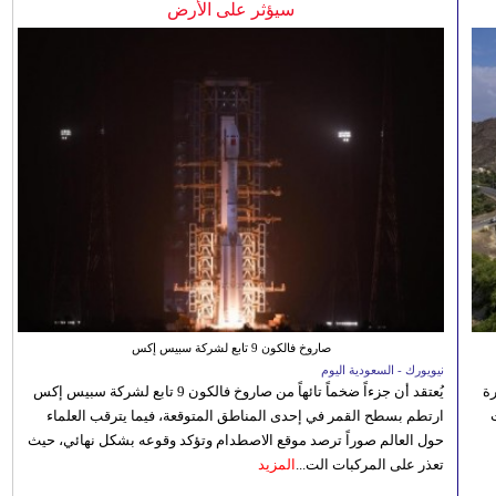
سيؤثر على الأرض
صاروخ فالكون 9 تابع لشركة سبيس إكس
نيويورك - السعودية اليوم
رة
يُعتقد أن جزءاً ضخماً تائهاً من صاروخ فالكون 9 تابع لشركة سبيس إكس
ارتطم بسطح القمر في إحدى المناطق المتوقعة، فيما يترقب العلماء
حول العالم صوراً ترصد موقع الاصطدام وتؤكد وقوعه بشكل نهائي، حيث
تعذر على المركبات الت...
المزيد