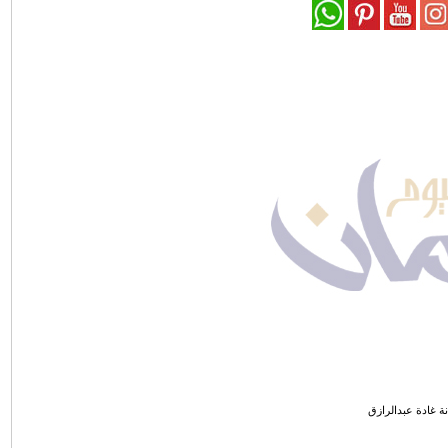
نة غادة عبدالرازق