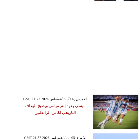
GMT 11:27 2026 الخميس ,06 آب / أغسطس
ميسي يقود إنتر ميامي ويصبح الهداف
التاريخي لكأس الرابطتين
GMT 21:52 2026 الأربعاء ,05 آب / أغسطس