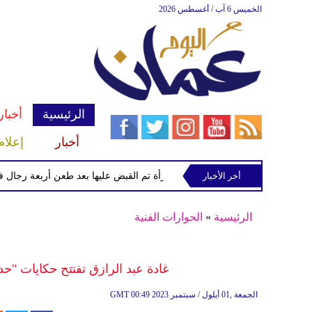
الخميس 6 آب / أغسطس 2026
الرئيسية
أخبار
أخبار
إعلام
أخر الأخبار
الشرطة تعتقل إمرأة تم القبض عليها بعد طعن أربعة رجال في "كوف
الرئيسية
»
الحوارات الفنية
غادة عبد الرازق تفتتح حكايات "ح
00:49 2023 الجمعة ,01 أيلول / سبتمبر
GMT