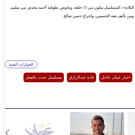
يذكر أن غادة كانت قد شاركت في موسم رمضان 2023 بمسلسل «تلت التلاتة»، المسلسل مكون من 15 حلقة، ويخوض بطولته أحمد مجدي، مي سليم،
 ومن تأليف هبة الحسيني، وإخراج حسن صالح.
الحوارات الفنية
اخبار عمان عاجل
غادة عبدالرازق
مسلسل حدث بالفعل