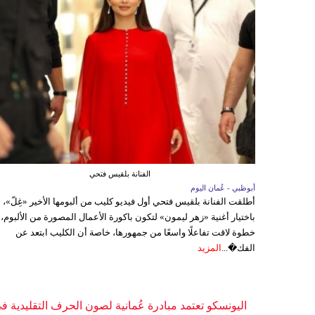
الفنانة بلقيس فتحي
أبوظبي - عُمان اليوم
أطلقت الفنانة بلقيس فتحي أول فيديو كليب من ألبومها الأخير «غِلّ»،
باختيار أغنية «زهر ليمون» لتكون باكورة الأعمال المصورة من الألبوم،
خطوة لاقت تفاعلًا واسعًا من جمهورها، خاصة أن الكليب ابتعد عن
الفك�...
المزيد
اليونسكو تعتمد مبادرة عُمانية لصون الحرف التقليدية ف