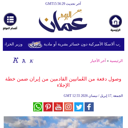
آخر تحديث GMT15:56:29
الرئيسية
أخبارعاجلة
رياضة
ثقافة
وزير الخزانة الأمري
إقتصاد
الرئيسية
»
آخر الأخبار
فن
وموسيقى
وصول دفعة من العُمانيين القادمين من إيران ضمن خطة
الإجلاء
أزياء
12:55 2026 الجمعة ,17 إبريل / نيسان
GMT
صحة
وتغذية
سياحة