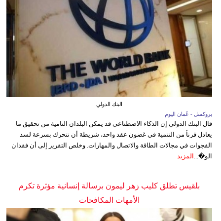
البنك الدولي
بروكسل - عُمان اليوم
قال البنك الدولي إن الذكاء الاصطناعي قد يمكن البلدان النامية من تحقيق ما
يعادل قرناً من التنمية في غضون عقد واحد، شريطة أن تتحرك بسرعة لسد
الفجوات في مجالات الطاقة والاتصال والمهارات. وخلص التقرير إلى أن فقدان
الو�...
المزيد
بلقيس تطلق كليب زهر ليمون برسالة إنسانية مؤثرة تكرم
الأمهات المكافحات