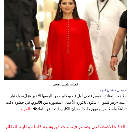
الفنانة بلقيس فتحي
أبوظبي - عُمان اليوم
أطلقت الفنانة بلقيس فتحي أول فيديو كليب من ألبومها الأخير «غِلّ»، باختيار
أغنية «زهر ليمون» لتكون باكورة الأعمال المصورة من الألبوم، في خطوة لاقت
تفاعلًا واسعًا من جمهورها، خاصة أن الكليب ابتعد عن الفك�...
المزيد
الذكاء الاصطناعي يصمم جينومات فيروسية كاملة وقابلة للتكاثر