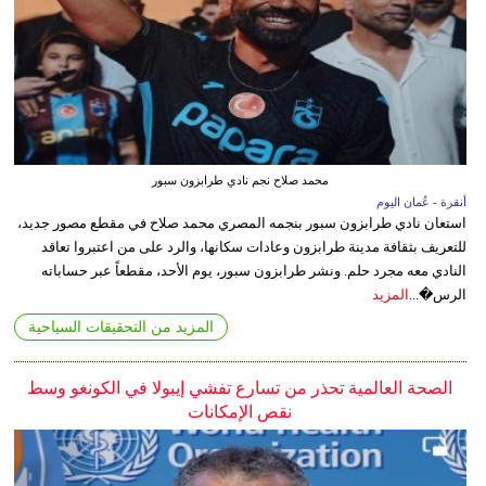
محمد صلاح نجم نادي طرابزون سبور
أنقرة - عُمان اليوم
استعان نادي طرابزون سبور بنجمه المصري محمد صلاح في مقطع مصور جديد،
للتعريف بثقافة مدينة طرابزون وعادات سكانها، والرد على من اعتبروا تعاقد
النادي معه مجرد حلم. ونشر طرابزون سبور، يوم الأحد، مقطعاً عبر حساباته
الرس�...
المزيد
المزيد من التحقيقات السياحية
الصحة العالمية تحذر من تسارع تفشي إيبولا في الكونغو وسط
نقص الإمكانات