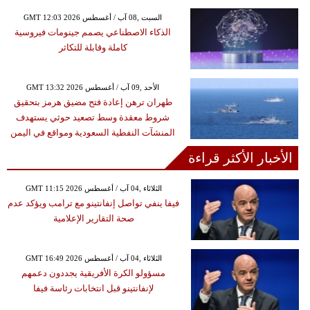
GMT 12:03 2026 السبت ,08 آب / أغسطس
الذكاء الاصطناعي يصمم جينومات فيروسية
كاملة وقابلة للتكاثر
GMT 13:32 2026 الأحد ,09 آب / أغسطس
طهران ترهن إعادة فتح مضيق هرمز بتحقيق
شروط معقدة وسط تصعيد حوثي يستهدف
المنشآت النفطية السعودية ومواقع في اليمن
الأخبار الأكثر قراءة
GMT 11:15 2026 الثلاثاء ,04 آب / أغسطس
فيفا ينفي تواصل إنفانتينو مع ترامب ويؤكد عدم
صحة التقارير الإعلامية
GMT 16:49 2026 الثلاثاء ,04 آب / أغسطس
مسؤولو الكرة الأفريقية يجددون دعمهم
لإنفانتينو قبل انتخابات رئاسة فيفا