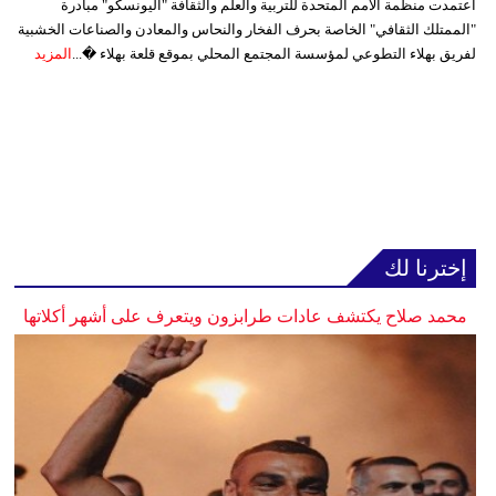
اعتمدت منظمة الأمم المتحدة للتربية والعلم والثقافة "اليونسكو" مبادرة
"الممتلك الثقافي" الخاصة بحرف الفخار والنحاس والمعادن والصناعات الخشبية
لفريق بهلاء التطوعي لمؤسسة المجتمع المحلي بموقع قلعة بهلاء �...
المزيد
إخترنا لك
محمد صلاح يكتشف عادات طرابزون ويتعرف على أشهر أكلاتها