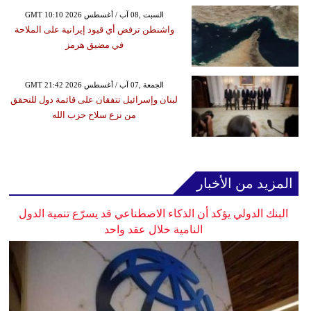
GMT 10:10 2026 السبت ,08 آب / أغسطس
واشنطن ترفض أي قيود إيرانية على الملاحة
في مضيق هرمز
GMT 21:42 2026 الجمعة ,07 آب / أغسطس
لبنان وإسرائيل تتفقان على قائمة دول للتحقق
من نزع سلاح حزب الله
المزيد من الأخبار
البنك الدولي يؤكد أن الذكاء الاصطناعي قد يسرّع تنمية الدول
النامية خلال عقد واحد