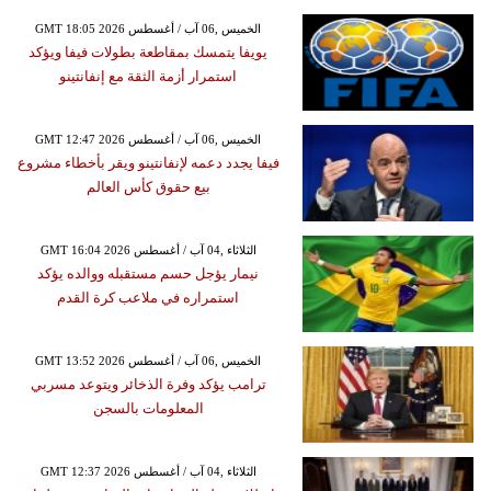
GMT 18:05 2026 الخميس ,06 آب / أغسطس
يويفا يتمسك بمقاطعة بطولات فيفا ويؤكد
استمرار أزمة الثقة مع إنفانتينو
GMT 12:47 2026 الخميس ,06 آب / أغسطس
فيفا يجدد دعمه لإنفانتينو ويقر بأخطاء مشروع
بيع حقوق كأس العالم
GMT 16:04 2026 الثلاثاء ,04 آب / أغسطس
نيمار يؤجل حسم مستقبله ووالده يؤكد
استمراره في ملاعب كرة القدم
GMT 13:52 2026 الخميس ,06 آب / أغسطس
ترامب يؤكد وفرة الذخائر ويتوعد مسربي
المعلومات بالسجن
GMT 12:37 2026 الثلاثاء ,04 آب / أغسطس