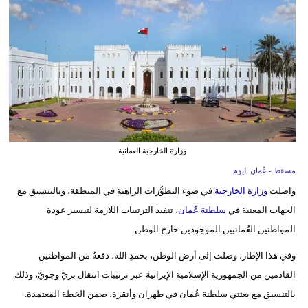
وسفر
ديكور
أخبار
إعلام
تعليم
وزارة الخارجية العمانية
مرأة
مسقط - عُمان اليوم
علوم
واصلت
وزارة الخارجية
في ضوء التطوُّرات الراهنة في المنطقة، وبالتنسيق مع
وتكنولوجيا
الجهات المعنية في
سلطنة عُمان
، تنفيذ الترتيبات اللازمة لتيسير عودة
المواطنين العُمانيين الموجودين خارج الوطن.
بيئة
وفي هذا الإطار، وصلت إلى أرض الوطن، بحمدِ الله، دفعةٌ من المواطنين
مدوَّنات
القادمين من الجمهورية الإسلامية الإيرانية عبر ترتيبات انتقال بريّ وجويّ، وذلك
بالتنسيق مع بعثتي سلطنة عُمان في طهران وأنقرة، ضمن الخطة المعتمدة.
أبراج