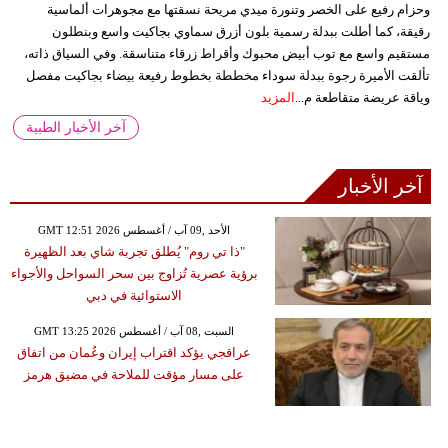
وحزام رفيع على الخصر وتنورة ميدي مريحة نسقتها مع مجوهرات ألماسية
رقيقة، كما أطلت ببدلة رسمية بلون أزرق سماوي بجاكيت واسع وبنطلون
مستقيم واسع مع توب أبيض محبوك وأقراط زرقاء متناسقة. وفي السياق ذاته،
تألقت الأميرة رجوة ببدلة سوداء مخططة بخطوط رفيعة بيضاء بجاكيت مفصل
وياقة عريضة متقاطعة م...
المزيد
آخر الأخبار الطبية
آخر الأخبار
GMT 12:51 2026 الأحد ,09 آب / أغسطس
"ذا تي روم" يُطلق تجربة شاي بعد الظهيرة
برؤية عصرية تُزاوج بين سحر السواحل والأجواء
الاستوائية في دبي
GMT 13:25 2026 السبت ,08 آب / أغسطس
عراقجي يؤكد اقتراب إيران وعُمان من اتفاق
على مسار مؤقت للملاحة في مضيق هرمز