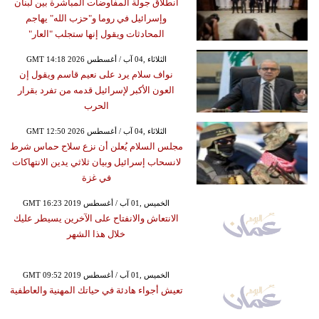
انطلاق جولة المفاوضات المباشرة بين لبنان
وإسرائيل في روما و"حزب الله" يهاجم
المحادثات ويقول إنها ستجلب "العار"
GMT 14:18 2026 الثلاثاء ,04 آب / أغسطس
نواف سلام يرد على نعيم قاسم ويقول إن
العون الأكبر لإسرائيل قدمه من تفرد بقرار
الحرب
GMT 12:50 2026 الثلاثاء ,04 آب / أغسطس
مجلس السلام يُعلن أن نزع سلاح حماس شرط
لانسحاب إسرائيل وبيان ثلاثي يدين الانتهاكات
في غزة
GMT 16:23 2019 الخميس ,01 آب / أغسطس
الانتعاش والانفتاح على الآخرين يسيطر عليك
خلال هذا الشهر
GMT 09:52 2019 الخميس ,01 آب / أغسطس
تعيش أجواء هادئة في حياتك المهنية والعاطفية