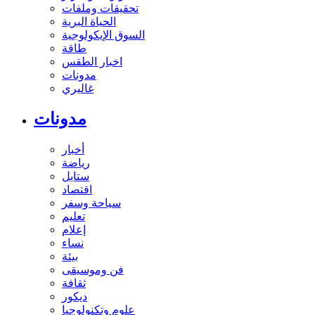
تحقيقات وملفات
الحياة البرية
السوق الإيكولوجية
طاقة
اخبار الطقس
مدونات
غاليري
مدونات
أخبار
رياضة
ستايل
اقتصاد
سياحة وسفر
تعليم
إعلام
نساء
بيئة
فن وموسيقى
ثقافة
ديكور
علوم وتكنولوجيا