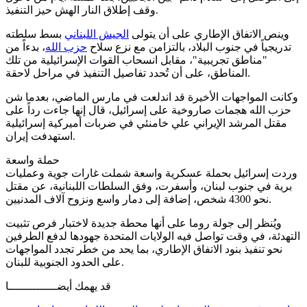
وقف إطلاق النار الهش حيز التنفيذ.
وينص الاتفاق الإطاري على أن يتولى
الجيش اللبناني
بسط سلطته
تدريجياً في جنوب البلاد، بالتزامن مع نزع سلاح
حزب الله
، بدءاً من
"مناطق تجريبية"، مقابل انسحاب القوات الإسرائيلية من تلك
المناطق، على أن تُحدد تفاصيل التنفيذ في مراحل لاحقة.
وكانت المواجهات الأخيرة قد اندلعت في مارس الماضي، بعدما شن
حزب الله هجمات صاروخية على إسرائيل، قال إنها جاءت رداً على
مقتل المرشد الإيراني علي خامنئي في ضربات أميركية إسرائيلية
استهدفت إيران.
حملة واسعة
وردت إسرائيل بحملة عسكرية واسعة شملت غارات جوية وعمليات
برية في جنوب لبنان، وأسفرت، وفق السلطات اللبنانية، عن مقتل
نحو 4300 شخص، إضافة إلى دمار واسع ونزوح آلاف المدنيين.
ويُنظر إلى جولة روما على أنها محطة جديدة لاختبار فرص تثبيت
التهدئة، في وقت تواصل فيه الولايات المتحدة جهودها لدفع الطرفين
نحو تنفيذ بنود الاتفاق الإطاري، بما يحد من خطر تجدد المواجهات
على الحدود الجنوبية للبنان.
قد يهمك أيضــــــــــــــا