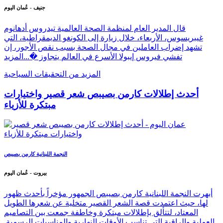
جنيف - عُمان اليوم
قال المدير العام لمنظمة الصحة العالمية تيدروس أدهانوم
غيبريسوس، الأربعاء، خلال زيارة إلى الكونغو الديمقراطية، التي
تشهد إضراب العاملين في مجال الصحة بسبب نقص الأجور، إن
تفشي فيروس إيبولا الأسرع في العالم يتجاوز �...
المزيد
المزيد من التحقيقات السياحية
أحدث إطلالات كارمن بصيبص شعر قصير واختيارات
مبتكرة للأزياء
النجمة اللبنانية كارمن بصيبص
بيروت - عُمان اليوم
أبهرت النجمة اللبنانية كارمن بصيبص الجمهور مؤخراً بأحدث ظهور
لها، حيث اعتمدت قصة الشعر القصير متخلية عن شعرها الطويل
المعتاد، لتتألق بإطلالات مبتكرة وخاطفة جمعت بين التصاميم
العملية والراقية التي تناسب الأوقات النهارية والمناسبات الرسمية.