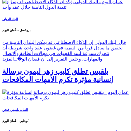
البنك الدولي
بروكسل - عُمان اليوم
قال البنك الدولي إن الذكاء الاصطناعي قد يمكن البلدان النامية من
تحقيق ما يعادل قرناً من التنمية في غضون عقد واحد، شريطة أن
تتحرك بسرعة لسد الفجوات في مجالات الطاقة والاتصال
والمهارات. وخلص التقرير إلى أن فقدان الو�...
المزيد
بلقيس تطلق كليب زهر ليمون برسالة
إنسانية مؤثرة تكرم الأمهات المكافحات
الفنانة بلقيس فتحي
أبوظبي - عُمان اليوم