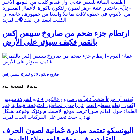
أطلقت الفنانة بلقيس فتحي أول فيديو كليب من ألبومها الأخير
«غِلّ»، باختيار أغنية «زهر ليمون» لتكون باكورة الأعمال المصورة
من الألبوم، في خطوة لاقت تفاعلًا واسعًا من جمهورها، خاصة أن
الكليب ابتعد عن الفك�...
المزيد
ارتطام جزء ضخم من صاروخ سبيس إكس
بالقمر فكيف سيؤثر على الأرض
صاروخ فالكون 9 تابع لشركة سبيس إكس
نيويورك - السعودية اليوم
يُعتقد أن جزءاً ضخماً تائهاً من صاروخ فالكون 9 تابع لشركة سبيس
إكس ارتطم بسطح القمر في إحدى المناطق المتوقعة، فيما يترقب
العلماء حول العالم صوراً ترصد موقع الاصطدام وتؤكد وقوعه بشكل
نهائي، حيث تعذر على المركبات الت...
المزيد
اليونسكو تعتمد مبادرة عُمانية لصون الحرف
التقليدية في موقع قلعة بهلاء التاريخي