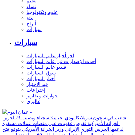
تعليم
نساء
علوم وتكنولوجيا
بيئة
أبراج
سيارات
سيارات
آخر أخبار عالم السيارات
أحدث الإصدارات في عالم السيارات
فيديو عالم السيارات
سوق السيارات
أخبار السيارات
قيد الاختبار
إختراعات
حوارات و تقارير
غاليري
شغب في سجون سريلانكا يودي بحياة 3 سجناء ويصيب 23 آخرين
الخزانة الأميركية تفرض عقوبات على منصات عملات مشفرة
لدعمها الحرس الثوري الإيراني
وزير الخزانة الأمريكي يتوقع فتح
مضيق هرمز اليوم أو غداً لمدة تصل إلى 60 يوماً
تجدد القصف