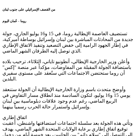
من القصف الإسرائيلي على جنوب لبنان
روما - عُمان اليوم
تستضيف العاصمة الإيطالية روما، في 15 و16 يوليو الجاري، جولة
جديدة من المحادثات المباشرة بين لبنان وإسرائيل بوساطة أميركية،
في إطار الجهود الرامية إلى خفض التصعيد وتنفيذ الاتفاق الإطاري
الذي توصل إليه الطرفان الشهر الماضي.
وأعلن وزير الخارجية الإيطالي، أنطونيو تاياني، الثلاثاء، ترحيب بلاده
باستضافة الجولة المقبلة من المفاوضات، مؤكداً عبر منصة "إكس"
أن روما ستحتضن الاجتماعات التي ستُعقد على مستوى سفيري
البلدين.
وأوضح متحدث باسم وزارة الخارجية الإيطالية أن الجولة ستنعقد
يومي 15 و16 يوليو، لتكون السادسة منذ انطلاق مسار التفاوض في
الربيع الماضي، رغم عدم وجود علاقات دبلوماسية بين لبنان
وإسرائيل واستمرار حالة الحرب رسمياً بينهما.
اتفاق إطاري
وتأتي هذه الجولة بعد سلسلة اجتماعات استضافتها واشنطن، أعقبت
توقيع اتفاق إطاري برعاية الولايات المتحدة الشهر الماضي، يهدف
إلى التوصل إلى "سلام دائم" بين الجانبين، بعد خمسة أيام من دخول