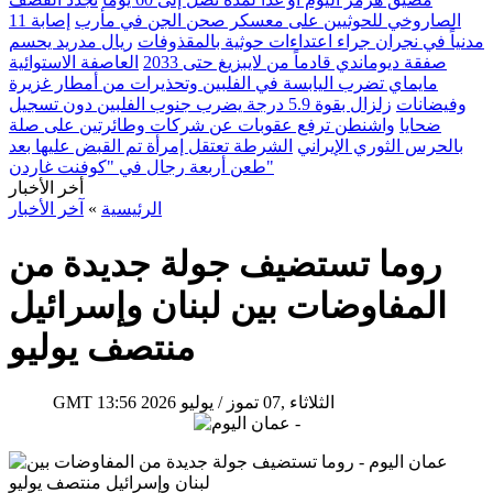
الصاروخي للحوثيين على معسكر صحن الجن في مأرب
إصابة 11
مدنياً في نجران جراء اعتداءات حوثية بالمقذوفات
ريال مدريد يحسم
صفقة ديوماندي قادماً من لايبزيغ حتى 2033
العاصفة الاستوائية
مايماي تضرب اليابسة في الفلبين وتحذيرات من أمطار غزيرة
وفيضانات
زلزال بقوة 5.9 درجة يضرب جنوب الفلبين دون تسجيل
ضحايا
واشنطن ترفع عقوبات عن شركات وطائرتين على صلة
بالحرس الثوري الإيراني
الشرطة تعتقل إمرأة تم القبض عليها بعد
طعن أربعة رجال في "كوفنت غاردن"
أخر الأخبار
الرئيسية
»
آخر الأخبار
روما تستضيف جولة جديدة من
المفاوضات بين لبنان وإسرائيل
منتصف يوليو
13:56 2026 الثلاثاء ,07 تموز / يوليو
GMT