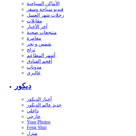
الأماكن السياحية
فيديو سياحة وسفر
رحلات شهر العسل
مقابلات
آخر الأخبار
منتجعات صحية
مغامرة
شمس و بحر
تزلج
أشهر المطاعم
أفخم الفنادق
مدونات
غاليري
ديكور
أخبار الديكور
جديد عالم الديكور
داخلي
خارجي
Your Photos
Feng Shui
منزل