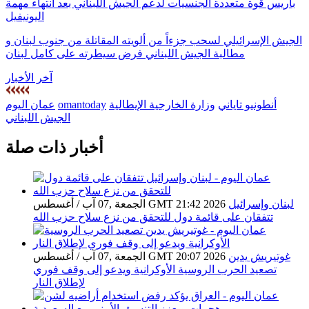
باريس قوة متعددة الجنسيات لدعم الجيش اللبناني بعد انتهاء مهمة
اليونيفيل
الجيش الإسرائيلي لسحب جزءاً من ألويته المقاتلة من جنوب لبنان و
مطالبة الجيش اللبناني فرض سيطرته على كامل لبنان
آخر الأخبار
أنطونيو تاياني
وزارة الخارجية الإيطالية
omantoday
عمان اليوم
الجيش اللبناني
أخبار ذات صلة
لبنان وإسرائيل
الجمعة ,07 آب / أغسطس GMT 21:42 2026
تتفقان على قائمة دول للتحقق من نزع سلاح حزب الله
غوتيريش يدين
الجمعة ,07 آب / أغسطس GMT 20:07 2026
تصعيد الحرب الروسية الأوكرانية ويدعو إلى وقف فوري
لإطلاق النار