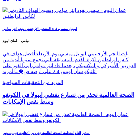
ليونيل ميسي، قائد المنتخب الأرجنتيني ونجم انتر ميامي
ميامي - عُمان اليوم
بات النجم الأرجنتيني ليونيل ميسي يوم الأربعاء أفضل هداف في
كأس الرابطتين لكرة القدم، المسابقة التي تجمع سنويا أندية من
الدوريين الأميركي والمكسيكي، بعدما قاد إنتر ميامي إلى الفوز على
أتلتيكو سان لويس 4-2 على أرضه ض�...
المزيد
المزيد من التحقيقات السياحية
الصحة العالمية تحذر من تسارع تفشي إيبولا في الكونغو
وسط نقص الإمكانات
المدير العام لمنظمة الصحة العالمية تيدروس أدهانوم غيبريسوس