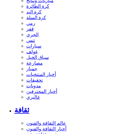
مباريات ونتائج
كرة الطائرة
كرة اليد
كرة السلة
رمي
قفز
الجري
تنس
سيارات
غولف
سباق الخيل
مصارعة
جمباز
أخبار المنتخبات
تحقيقات
مدونات
أخبار المحترفين
غاليري
ثقافة
عالم الثقافة والفنون
أخبار الثقافة والفنون