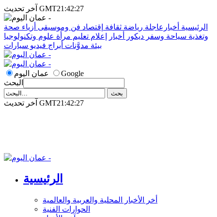
آخر تحديث GMT21:42:27
الرئيسية
أخبارعاجلة
رياضة
ثقافة
إقتصاد
فن وموسيقى
أزياء
صحة
وتغذية
سياحة وسفر
ديكور
أخبار
إعلام
تعليم
مرأة
علوم وتكنولوجيا
بيئة
مدوَّنات
أبراج
فيديو
سيارات
Google
عمان اليوم
البحث
آخر تحديث GMT21:42:27
الرئيسية
أخر الأخبار المحلية والعربية والعالمية
الحوارات الفنية