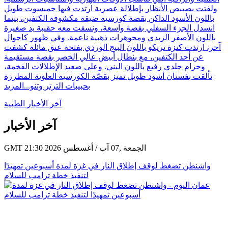
ولفتت بصيبص الأنظار بإطلالة عصرية ارتدت فيها جمبسوت طويل
باللون الأسود الداكن بقصة كورسيه ضيقة مكشوفة الكتفين، بينما
انسدل الجزء السفلي بقصة واسعة، ونسقت معه حقيبة يد صغيرة
باللون الأصفر الزبدي ومجوهرات ذهبية ناعمة. وفي ظهور كاجوال
آخر، ارتدت كنزة تريكو باللون البيج الوردي بفتحة عنق مائلة كشفت
عن أحد الكتفين، مع بنطال أبيض عالي الخصر بقصة مستقيمة
وحزام جلدي رفيع باللون البني. وعلى صعيد الإطلالات الفخمة،
تألقت بفستان أسود طويل تميز بقصّة الكورسيه العلوية المطرزة
بحبيبات الترتر وتنو...
المزيد
آخر الأخبار الطبية
آخر الأخبار
GMT 21:30 2026 الجمعة ,07 آب / أغسطس
واشنطن تضغط لوقف إطلاق النار في غزة لمدة أسبوعين تمهيدًا
لتنفيذ خطة ترامب للسلام