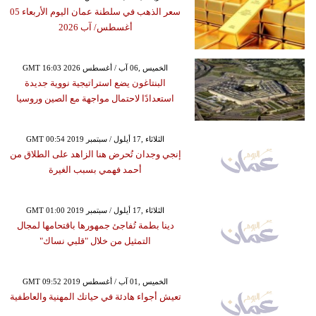
سعر الذهب في سلطنة عمان اليوم الأربعاء 05
أغسطس/ آب 2026
GMT 16:03 2026 الخميس ,06 آب / أغسطس
البنتاغون يضع استراتيجية نووية جديدة
استعدادًا لاحتمال مواجهة مع الصين وروسيا
GMT 00:54 2019 الثلاثاء ,17 أيلول / سبتمبر
إنجي وجدان تُحرض هنا الزاهد على الطلاق من
أحمد فهمي بسبب الغيرة
GMT 01:00 2019 الثلاثاء ,17 أيلول / سبتمبر
دينا بطمة تُفاجئ جمهورها باقتحامها لمجال
التمثيل من خلال "قلبي نساك"
GMT 09:52 2019 الخميس ,01 آب / أغسطس
تعيش أجواء هادئة في حياتك المهنية والعاطفية