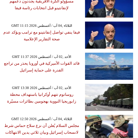
مسؤولو الكرة الأفريقية يجددون دعمهم
لإنفانتينو قبل انتخابات رئاسة فيفا
GMT 11:15 2026 الثلاثاء ,04 آب / أغسطس
فيفا ينفي تواصل إنفانتينو مع ترامب ويؤكد عدم
صحة التقارير الإعلامية
GMT 11:37 2026 الأحد ,02 آب / أغسطس
قائد القوات الأميركية في أوروبا يحذر من تراجع
القدرة على حماية إسرائيل
GMT 13:38 2026 الأحد ,02 آب / أغسطس
روساتوم تتهم أوكرانيا باستهداف محطة
زابوريجيا النووية بهجومين بطائرات مسيّرة
GMT 12:50 2026 الثلاثاء ,04 آب / أغسطس
مجلس السلام يُعلن أن نزع سلاح حماس شرط
لانسحاب إسرائيل وبيان ثلاثي يدين الانتهاكات