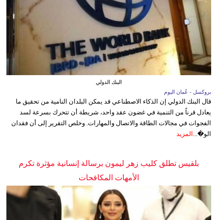
البنك الدولي
بروكسل - عُمان اليوم
قال البنك الدولي إن الذكاء الاصطناعي قد يمكن البلدان النامية من تحقيق ما
يعادل قرناً من التنمية في غضون عقد واحد، شريطة أن تتحرك بسرعة لسد
الفجوات في مجالات الطاقة والاتصال والمهارات. وخلص التقرير إلى أن فقدان
الو�...
المزيد
بلقيس تطلق كليب زهر ليمون برسالة إنسانية مؤثرة تكرم
الأمهات المكافحات