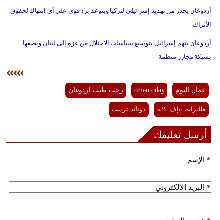
أردوغان يحذر من تهديد إسرائيلي لتركيا ويتوعد برد قوي على أي انتهاك لحقوق
الأتراك
أردوغان يتهم إسرائيل بتوسيع سياسات الاحتلال من غزة إلى لبنان ويصفها
بشبكة مجازر منظمة
عمان اليوم
omantoday
رجب طيب إردوغان
طائرات «إف-35»
دونالد ترمب
أرسل تعليقك
*
الإسم
*
البريد الألكتروني