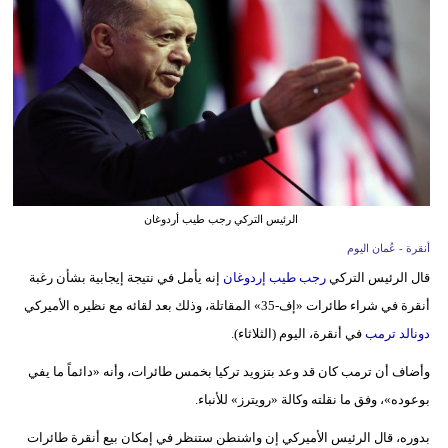
وسفر
ديكور
أخبار
إعلام
تعليم
الرئيس التركي رجب طيب أردوغان
مرأة
أنقرة - عُمان اليوم
علوم
قال الرئيس التركي
رجب طيب إردوغان
إنه يأمل في نتيجة إيجابية بشأن رغبة
وتكنولوجيا
أنقرة في شراء طائرات «إف-35» المقاتلة، وذلك بعد لقائه مع نظيره الأميركي
دونالد ترمب
في أنقرة، اليوم (الثلاثاء).
بيئة
وأضاف أن ترمب كان قد وعد بتزويد تركيا بخمس طائرات، وأنه «دائماً ما يفي
مدوَّنات
بوعوده»، وفق ما نقلته وكالة «رويترز» للأنباء.
أبراج
بدوره، قال الرئيس الأميركي إن واشنطن ستنظر في إمكان بيع أنقرة طائرات