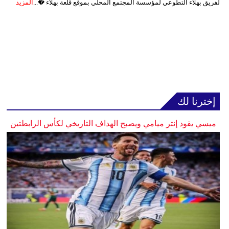
لفريق بهلاء التطوعي لمؤسسة المجتمع المحلي بموقع قلعة بهلاء �...
المزيد
إخترنا لك
ميسي يقود إنتر ميامي ويصبح الهداف التاريخي لكأس الرابطتين