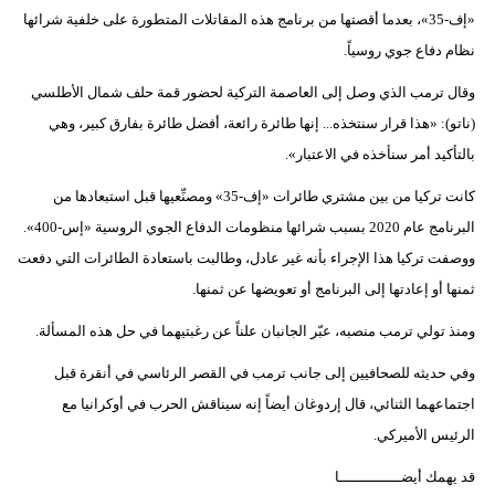
«إف-35»، بعدما أقصتها من برنامج هذه المقاتلات المتطورة على خلفية شرائها
فيديو
نظام دفاع جوي روسياً.
سيارات
وقال ترمب الذي وصل إلى العاصمة التركية لحضور قمة حلف شمال الأطلسي
(ناتو): «هذا قرار سنتخذه... إنها طائرة رائعة، أفضل طائرة بفارق كبير، وهي
بالتأكيد أمر سنأخذه في الاعتبار».
كانت تركيا من بين مشتري طائرات «إف-35» ومصنِّعيها قبل استبعادها من
البرنامج عام 2020 بسبب شرائها منظومات الدفاع الجوي الروسية «إس-400».
ووصفت تركيا هذا الإجراء بأنه غير عادل، وطالبت باستعادة الطائرات التي دفعت
ثمنها أو إعادتها إلى البرنامج أو تعويضها عن ثمنها.
ومنذ تولي ترمب منصبه، عبّر الجانبان علناً عن رغبتيهما في حل هذه المسألة.
وفي حديثه للصحافيين إلى جانب ترمب في القصر الرئاسي في أنقرة قبل
اجتماعهما الثنائي، قال إردوغان أيضاً إنه سيناقش الحرب في أوكرانيا مع
الرئيس الأميركي.
قد يهمك أيضــــــــــــــا