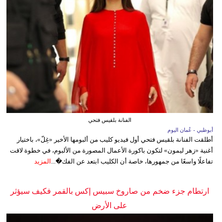
الفنانة بلقيس فتحي
أبوظبي - عُمان اليوم
أطلقت الفنانة بلقيس فتحي أول فيديو كليب من ألبومها الأخير «غِلّ»، باختيار
أغنية «زهر ليمون» لتكون باكورة الأعمال المصورة من الألبوم، في خطوة لاقت
تفاعلًا واسعًا من جمهورها، خاصة أن الكليب ابتعد عن الفك�...
المزيد
ارتطام جزء ضخم من صاروخ سبيس إكس بالقمر فكيف سيؤثر
على الأرض