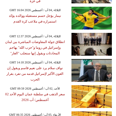
في غزة
GMT 16:04 2026 الثلاثاء ,04 آب / أغسطس
نيمار يؤجل حسم مستقبله ووالده يؤكد
استمراره في ملاعب كرة القدم
GMT 12:37 2026 الثلاثاء ,04 آب / أغسطس
انطلاق جولة المفاوضات المباشرة بين لبنان
وإسرائيل في روما و"حزب الله" يهاجم
المحادثات ويقول إنها ستجلب "العار"
GMT 14:18 2026 الثلاثاء ,04 آب / أغسطس
نواف سلام يرد على نعيم قاسم ويقول إن
العون الأكبر لإسرائيل قدمه من تفرد بقرار
الحرب
GMT 09:59 2026 الأحد ,02 آب / أغسطس
سعر الذهب في سلطنة عمان اليوم الأحد 02
أغسطس/ آب 2026
GMT 06:35 2026 الأربعاء ,05 آب / أغسطس