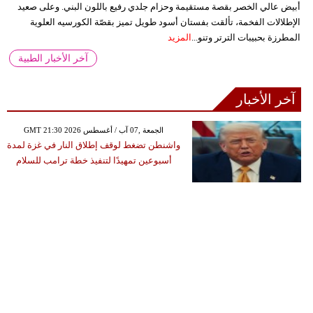
أبيض عالي الخصر بقصة مستقيمة وحزام جلدي رفيع باللون البني. وعلى صعيد
الإطلالات الفخمة، تألقت بفستان أسود طويل تميز بقصّة الكورسيه العلوية
المطرزة بحبيبات الترتر وتنو...
المزيد
آخر الأخبار الطبية
آخر الأخبار
GMT 21:30 2026 الجمعة ,07 آب / أغسطس
واشنطن تضغط لوقف إطلاق النار في غزة لمدة
أسبوعين تمهيدًا لتنفيذ خطة ترامب للسلام