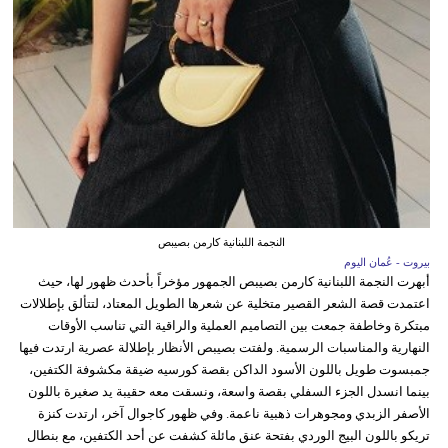
النجمة اللبنانية كارمن بصيبص
بيروت - عُمان اليوم
أبهرت النجمة اللبنانية كارمن بصيبص الجمهور مؤخراً بأحدث ظهور لها، حيث
اعتمدت قصة الشعر القصير متخلية عن شعرها الطويل المعتاد، لتتألق بإطلالات
مبتكرة وخاطفة جمعت بين التصاميم العملية والراقية التي تناسب الأوقات
النهارية والمناسبات الرسمية. ولفتت بصيبص الأنظار بإطلالة عصرية ارتدت فيها
جمبسوت طويل باللون الأسود الداكن بقصة كورسيه ضيقة مكشوفة الكتفين،
بينما انسدل الجزء السفلي بقصة واسعة، ونسقت معه حقيبة يد صغيرة باللون
الأصفر الزبدي ومجوهرات ذهبية ناعمة. وفي ظهور كاجوال آخر، ارتدت كنزة
تريكو باللون البيج الوردي بفتحة عنق مائلة كشفت عن أحد الكتفين، مع بنطال