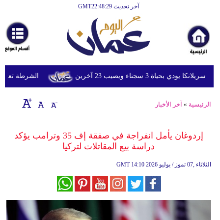
آخر تحديث GMT22:48:29
الرئيسية
أخبارعاجلة
رياضة
ثقافة
ي بحياة 3 سجناء ويصيب 23 آخرين
الشرطة تعتقل إمر
إقتصاد
الرئيسية
»
آخر الأخبار
فن
وموسيقى
إردوغان يأمل انفراجة في صفقة إف 35 وترامب يؤكد
دراسة بيع المقاتلات لتركيا
أزياء
14:10 2026 الثلاثاء ,07 تموز / يوليو
GMT
صحة
وتغذية
سياحة