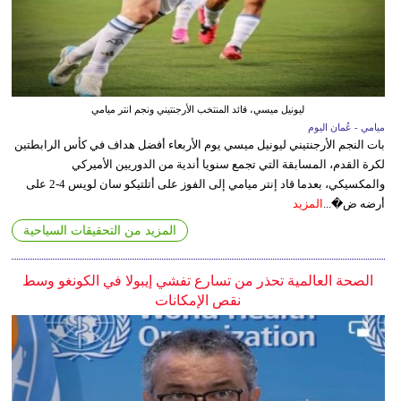
ليونيل ميسي، قائد المنتخب الأرجنتيني ونجم انتر ميامي
ميامي - عُمان اليوم
بات النجم الأرجنتيني ليونيل ميسي يوم الأربعاء أفضل هداف في كأس الرابطتين
لكرة القدم، المسابقة التي تجمع سنويا أندية من الدوريين الأميركي
والمكسيكي، بعدما قاد إنتر ميامي إلى الفوز على أتلتيكو سان لويس 4-2 على
أرضه ض�...
المزيد
المزيد من التحقيقات السياحية
الصحة العالمية تحذر من تسارع تفشي إيبولا في الكونغو وسط
نقص الإمكانات