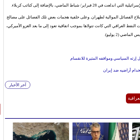
باط الماضي، بالإضافة إلى كتائب كربلاء.
ح الفصائل الموالية لطهران. وعلى خلفية هجمات بعض تلك الفصائل على مصالح
النفط العراقي التي كانت تتولاها بموجب اتفاقية تعود إلى ما بعد الغزو الأميركي،
ضي (2 يوليو).
إرثه السياسي ومواقفه المثيرة للانقسام
دام أراضيه ضد إيران
آخر الأخبار
عراقية