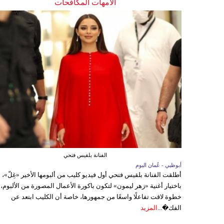
الأمهات المكافحات
الفنانة بلقيس فتحي
أبوظبي - عُمان اليوم
أطلقت الفنانة بلقيس فتحي أول فيديو كليب من ألبومها الأخير «غِلّ»،
باختيار أغنية «زهر ليمون» لتكون باكورة الأعمال المصورة من الألبوم،
خطوة لاقت تفاعلًا واسعًا من جمهورها، خاصة أن الكليب ابتعد عن
الفك�...
المزيد