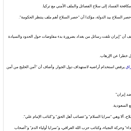
كافحة الفساد إلى سلاح الفصائل والملف الأمني مع تركيا.
صر السلاح بيد الدولة، مؤكدا أن "حصر السلاح أهم ملف ينتظر الحكومة".
ف أن "إيران تلقت رسائل من بغداد بضرورة بدء مفاوضات حول الحدود والسيادة
قل خطرا عن الإرهاب.
راق
يرفض استخدام أراضيه لاستهداف دول الجوار. وأضاف أن "أمن الخليج من أمن
د إيران"
 السعودية.
لشهداء" وحركة النجباء، وكتائب حزب الله العراقي، و"سرايا أولياء الدم" و"أصحاب