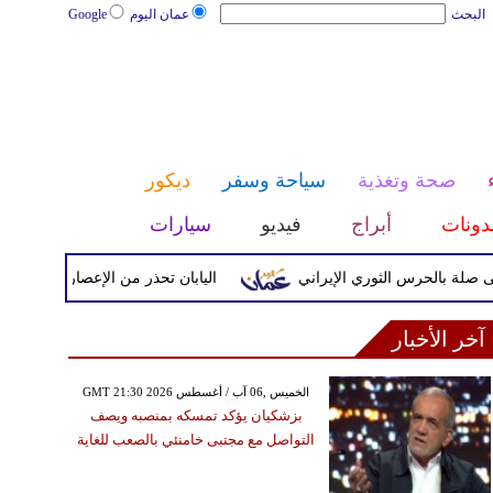
البحث
عمان اليوم
Google
صحة وتغذية
سياحة وسفر
ديكور
دونات
أبراج
فيديو
سيارات
حرس الثوري الإيراني
اليابان تحذر من الإعصار دولفين ورياح عاتي
آخر الأخبار
GMT 21:30 2026 الخميس ,06 آب / أغسطس
بزشكيان يؤكد تمسكه بمنصبه ويصف
التواصل مع مجتبى خامنئي بالصعب للغاية