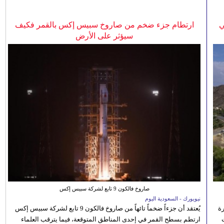
ي
ارتطام جزء ضخم من صاروخ سبيس إكس بالقمر فكيف
سيؤثر على الأرض
صاروخ فالكون 9 تابع لشركة سبيس إكس
نيويورك - السعودية اليوم
رة
يُعتقد أن جزءاً ضخماً تائهاً من صاروخ فالكون 9 تابع لشركة سبيس إكس
ارتطم بسطح القمر في إحدى المناطق المتوقعة، فيما يترقب العلماء