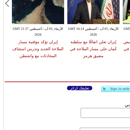
طس GMT 14:44
الأربعاء ,05 آب / أغسطس GMT 16:14
الأربعاء ,05 آب / أغسطس GMT 21:37
2026
2026
قبض
إيران تعلن اتفاقًا مع سلطنة
إيران تؤكد مؤقتية مسار
 في
عُمان على مسار الملاحة في
الملاحة الجديد وتدرس استئناف
مضيق هرمز
المحادثات مع واشنطن
تعليقك كزائر
وني