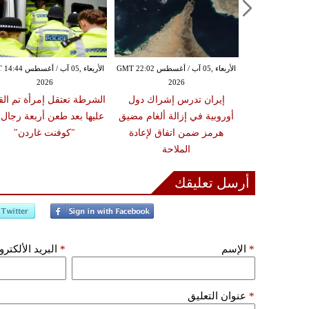
الأربعاء ,05 آب / أغسطس GMT 21:57
الأربعاء ,05 آب / أغسطس GMT 22:02
الأربعاء ,05 آب / أغس
2026
2026
20
ون سفينة شحن
إيران تدرس إشراك دول
الشرطة تعتقل إمرأة تم ال
الأحمر والبحرية
أوروبية في إزالة ألغام مضيق
عليها بعد طعن أربعة رجال
لطاقم بالكامل
هرمز ضمن اتفاق لإعادة
"كوفنت غاردن"
الملاحة
أرسل تعليقك
*
الإسم
*
البريد الألكتر
*
عنوان التعليق