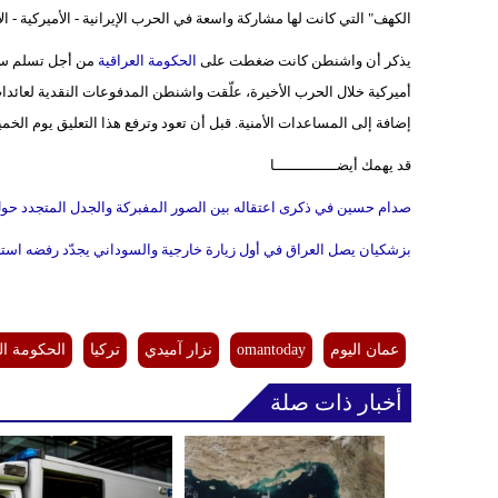
الكهف" التي كانت لها مشاركة واسعة في الحرب الإيرانية - الأميركية - الإسرائيلية التي اندلعت في 28 فبراير/ ش
يذكر أن واشنطن كانت ضغطت على
الحكومة العراقية
من أجل تسلم سلا
أميركية خلال الحرب الأخيرة، علّقت واشنطن المدفوعات النقدية لعائدات 
إضافة إلى المساعدات الأمنية. قبل أن تعود وترفع هذا التعليق يوم الخميس الما
قد يهمك أيضــــــــــــــا
صدام حسين في ذكرى اعتقاله بين الصور المفبركة والجدل المتجدد حول 
بزشكيان يصل العراق في أول زيارة خارجية والسوداني يجدّد رفضه استخ
عمان اليوم
omantoday
نزار آميدي
تركيا
الحكومة ال
أخبار ذات صلة