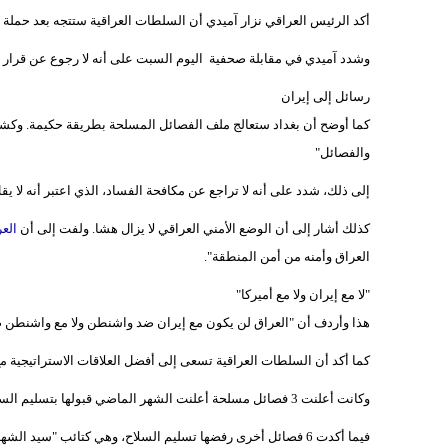
أكد الرئيس العراقي نزار آميدي أن السلطات العراقية ستتجه بعد حملة م
وشدد آميدي في مقابلة صحفية اليوم السبت على أنه لا رجوع عن قرار ح
رسائل إلى إيران
كما أوضح أن بغداد ستعالج ملف الفصائل المسلحة بطريقة حكيمة. وكش
والفصائل"
إلى ذلك، شدد على أنه لا تراجع عن مكافحة الفساد، الذي اعتبر أنه لا ي
كذلك أشار إلى أن الوضع الأمني العراقي لا يزال هشا. ولفت إلى أن
الع
العراق وأمنه من أمن المنطقة".
"لا مع إيران ولا مع أميركا"
هذا وأردف أن "العراق لن يكون مع إيران ضد واشنطن ولا مع واشنطن ض
كما أكد أن السلطات العراقية تسعى إلى أفضل العلاقات الاستراتيجية مع
وكانت أعلنت 3 فصائل مسلحة أعلنت الشهر الماضي قبولها بتسليم السلاح، ألا وهي "سرايا السلام" و"عصائب أهل الحق" و"كتائب الإمام علي".
فيما أكدت 6 فصائل أخرى رفضها تسليم السلاح، وهي كتائب "سيد ا