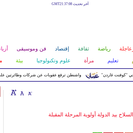
آخر تحديث GMT21:37:08
عاجلة
رياضة
ثقافة
إقتصاد
فن وموسيقى
أزياء
تعليم
مرأة
علوم وتكنولوجيا
بيئة
م
نت غاردن"
واشنطن ترفع عقوبات عن شركات وطائرتين على صلة بال
لاح بيد الدولة أولوية المرحلة المقبلة