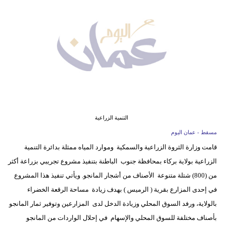
وسفر
ديكور
أخبار
إعلام
تعليم
مرأة
التنمية الزراعية
مسقط - عمان اليوم
علوم
قامت وزارة الثروة الزراعية والسمكية وموارد المياه ممثلة بدائرة التنمية
وتكنولوجيا
الزراعية بولاية بركاء بمحافظة جنوب الباطنة بتنفيذ مشروع تجريبي بزراعة أكثر
بيئة
من (800) شتلة متنوعة الأصناف من أشجار المانجو. ويأتي تنفيذ هذا المشروع
في إحدى المزارع بقرية ( الرميس ) بهدف زيادة مساحة الرقعة الخضراء
مدوَّنات
بالولاية، ورفد السوق المحلي وزيادة الدخل لدى المزارعين وتوفير ثمار المانجو
بأصناف مختلفة للسوق المحلي والإسهام في إحلال الواردات من المانجو
أبراج