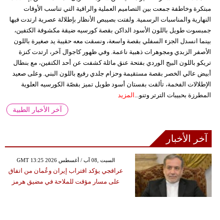
مبتكرة وخاطفة جمعت بين التصاميم العملية والراقية التي تناسب الأوقات
النهارية والمناسبات الرسمية. ولفتت بصيبص الأنظار بإطلالة عصرية ارتدت فيها
جمبسوت طويل باللون الأسود الداكن بقصة كورسيه ضيقة مكشوفة الكتفين،
بينما انسدل الجزء السفلي بقصة واسعة، ونسقت معه حقيبة يد صغيرة باللون
الأصفر الزبدي ومجوهرات ذهبية ناعمة. وفي ظهور كاجوال آخر، ارتدت كنزة
تريكو باللون البيج الوردي بفتحة عنق مائلة كشفت عن أحد الكتفين، مع بنطال
أبيض عالي الخصر بقصة مستقيمة وحزام جلدي رفيع باللون البني. وعلى صعيد
الإطلالات الفخمة، تألقت بفستان أسود طويل تميز بقصّة الكورسيه العلوية
المطرزة بحبيبات الترتر وتنو...
المزيد
آخر الأخبار الطبية
آخر الأخبار
GMT 13:25 2026 السبت ,08 آب / أغسطس
عراقجي يؤكد اقتراب إيران وعُمان من اتفاق
على مسار مؤقت للملاحة في مضيق هرمز