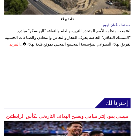
قلعة بهلاء
مسقط - عُمان اليوم
اعتمدت منظمة الأمم المتحدة للتربية والعلم والثقافة "اليونسكو" مبادرة
"الممتلك الثقافي" الخاصة بحرف الفخار والنحاس والمعادن والصناعات الخشبية
لفريق بهلاء التطوعي لمؤسسة المجتمع المحلي بموقع قلعة بهلاء �...
المزيد
إخترنا لك
ميسي يقود إنتر ميامي ويصبح الهداف التاريخي لكأس الرابطتين