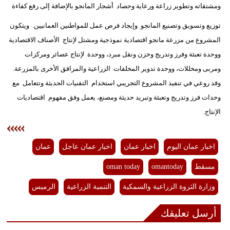
ومشتقاته وتطوير زراعة ورعاية وحصاد أشجار المانجو بالإضافة إلى رفع كفاءة
فيديو
توزيع وتسويق وتصنيع المانجو وإيجاد فرص عمل للمواطنين العمانيين. ويتكون
سيارات
المشروع من مزرعة مانجو اقتصادية نموذجية ومشتل لإنتاج الأصناف الاقتصادية
ووحدة تعبئة وفرز وتدريج وخزن ونقل مبرد، ووحدة لإنتاج عصائر ومركزات
ومربى ومخللات، ووحدة تدوير المخلفات الزراعية والمرافق الأخرى بالمزرعة.
وقد روعي في تنفيذ المشروع التجريبي استخدام التقنيات الحديثة وتتعامل مع
وحدات فرز وتدريج وتعبئة وتبريد حديثة ومصنع، يعمل وفق مفهوم اقتصاديات
الإنتاج.
اخبار عمان اليوم
اخبار عمان
اخبار عمان عاجل
عمان
مسقط
omantoday
oman today
وزارة الثروة الزراعية والسمكية
التنمية الزراعية
الرميس
أرسل تعليقك