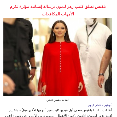
بلقيس تطلق كليب زهر ليمون برسالة إنسانية مؤثرة تكرم
الأمهات المكافحات
الفنانة بلقيس فتحي
أبوظبي - عُمان اليوم
أطلقت الفنانة بلقيس فتحي أول فيديو كليب من ألبومها الأخير «غِلّ»، باختيار
أغنية «زهر ليمون» لتكون باكورة الأعمال المصورة من الألبوم، في خطوة لاقت