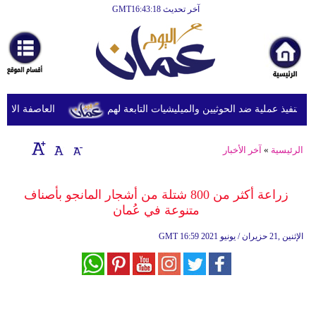
آخر تحديث GMT16:43:18
الرئيسية
أخبارعاجلة
رياضة
ثقافة
نفيذ عملية ضد الحوثيين والميليشيات التابعة لهم
العاصفة الاستوائ
إقتصاد
الرئيسية
»
آخر الأخبار
فن
وموسيقى
زراعة أكثر من 800 شتلة من أشجار المانجو بأصناف
متنوعة في عُمان
أزياء
16:59 2021 الإثنين ,21 حزيران / يونيو
GMT
صحة
وتغذية
سياحة