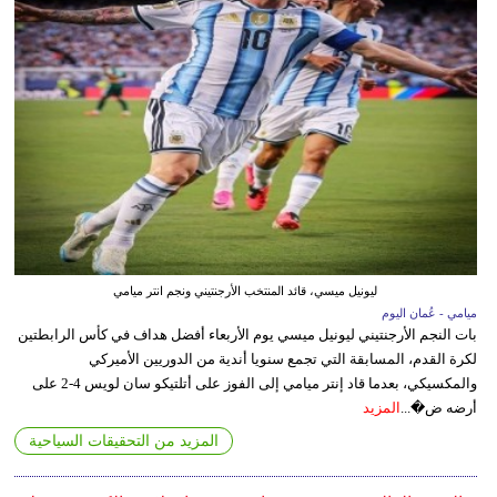
ليونيل ميسي، قائد المنتخب الأرجنتيني ونجم انتر ميامي
ميامي - عُمان اليوم
بات النجم الأرجنتيني ليونيل ميسي يوم الأربعاء أفضل هداف في كأس الرابطتين
لكرة القدم، المسابقة التي تجمع سنويا أندية من الدوريين الأميركي
والمكسيكي، بعدما قاد إنتر ميامي إلى الفوز على أتلتيكو سان لويس 4-2 على
أرضه ض�...
المزيد
المزيد من التحقيقات السياحية