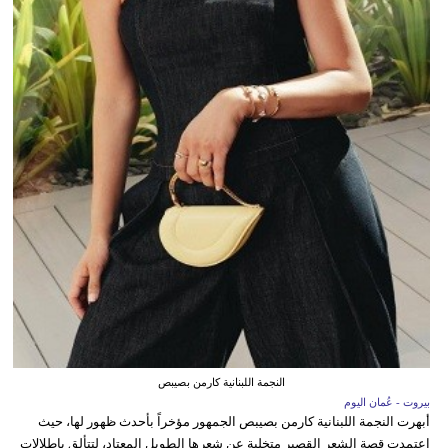
النجمة اللبنانية كارمن بصيبص
بيروت - عُمان اليوم
أبهرت النجمة اللبنانية كارمن بصيبص الجمهور مؤخراً بأحدث ظهور لها، حيث
اعتمدت قصة الشعر القصير متخلية عن شعرها الطويل المعتاد، لتتألق بإطلالات