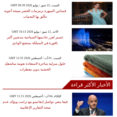
GMT 09:39 2026 السبت ,25 تموز / يوليو
فساتين السهرة بزمزمات الخصر صيحة أنثوية
تتألق بها النجمات
GMT 16:13 2026 الأحد ,12 تموز / يوليو
عسير تُعزز جاذبيتها السياحية بتدشين أكبر
نافورة في المملكة بمنتجع الوادي
GMT 12:35 2026 السبت ,01 آب / أغسطس
حلول منزلية ساحرة لاستعادة نعومة مناشفكِ
الخشنة بدون معطرات
الأخبار الأكثر قراءة
GMT 11:15 2026 الثلاثاء ,04 آب / أغسطس
فيفا ينفي تواصل إنفانتينو مع ترامب ويؤكد عدم
صحة التقارير الإعلامية