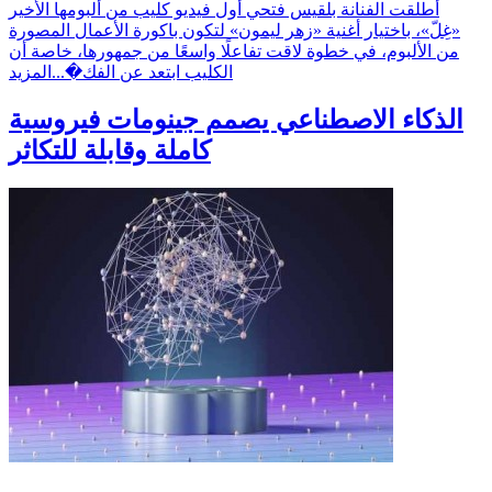
أطلقت الفنانة بلقيس فتحي أول فيديو كليب من ألبومها الأخير
«غِلّ»، باختيار أغنية «زهر ليمون» لتكون باكورة الأعمال المصورة
من الألبوم، في خطوة لاقت تفاعلًا واسعًا من جمهورها، خاصة أن
الكليب ابتعد عن الفك�...
المزيد
الذكاء الاصطناعي يصمم جينومات فيروسية
كاملة وقابلة للتكاثر