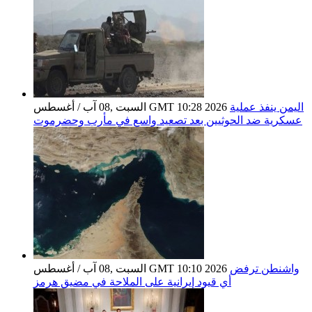
اليمن ينفذ عملية
السبت ,08 آب / أغسطس GMT 10:28 2026
عسكرية ضد الحوثيين بعد تصعيد واسع في مأرب وحضرموت
واشنطن ترفض
السبت ,08 آب / أغسطس GMT 10:10 2026
أي قيود إيرانية على الملاحة في مضيق هرمز