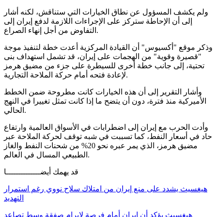
ولم يكشف المسؤول عن نطاق الخيارات التي ستناقش، لكنه أشار
إلى أن الإحاطة ستركز على الإجراءات اللازمة لدفع إيران إلى
التفاوض من أجل إنهاء الصراع.
وذكر موقع "أكسيوس" أن القيادة المركزية أعدت خطة لتنفيذ موجة
"قصيرة وقوية" من الهجمات على إيران، قد تشمل استهداف بنى
تحتية، إلى جانب خطة أخرى للسيطرة على جزء من مضيق هرمز
لإعادة فتحه أمام حركة الملاحة التجارية.
وأشار التقرير إلى أن هذه الخيارات كانت مطروحة ضمن الخطط
الأميركية منذ فترة، دون أن يتضح ما إذا كانت تمثل تغييرا في النهج
الحالي.
وأدت الحرب مع إيران إلى اضطرابات في الأسواق العالمية وارتفاع
حاد في أسعار النفط، كما تسببت في شبه توقف لحركة الملاحة عبر
مضيق هرمز، الذي يمر عبره نحو 20% من شحنات النفط والغاز
الطبيعي المسال في العالم.
قد يهمك أيضــــــــــــــا
هيغسيث يشدد على منع إيران من امتلاك سلاح نووي رغم استمرار
التهديد
هيغسيث يؤكد أن إيران أمام فرصة لإبرام صفقة وسط تصاعد