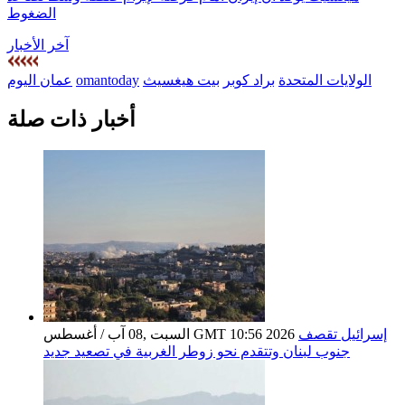
الضغوط
آخر الأخبار
الولايات المتحدة
براد كوبر
بيت هيغسيث
omantoday
عمان اليوم
أخبار ذات صلة
إسرائيل تقصف
السبت ,08 آب / أغسطس GMT 10:56 2026
جنوب لبنان وتتقدم نحو زوطر الغربية في تصعيد جديد