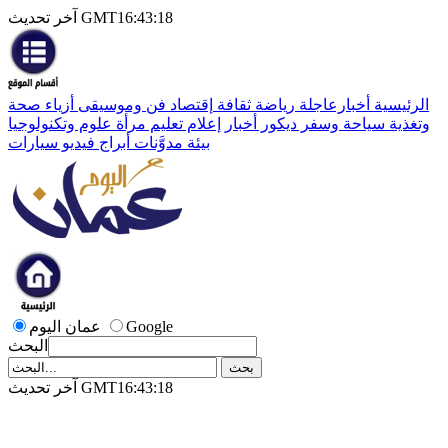
آخر تحديث GMT16:43:18
الرئيسية
أخبارعاجلة
رياضة
ثقافة
إقتصاد
فن وموسيقى
أزياء
صحة
وتغذية
سياحة وسفر
ديكور
أخبار
إعلام
تعليم
مرأة
علوم وتكنولوجيا
بيئة
مدوَّنات
أبراج
فيديو
سيارات
Google
عمان اليوم
البحث
آخر تحديث GMT16:43:18