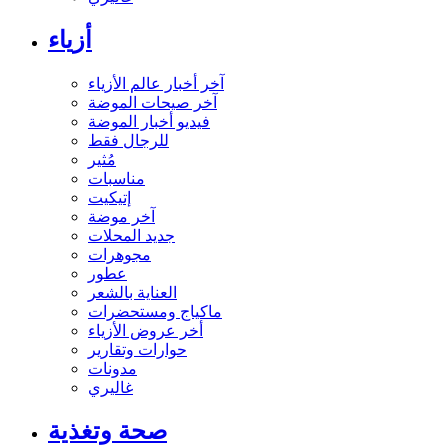
أزياء
آخر أخبار عالم الأزياء
آخر صيحات الموضة
فيديو أخبار الموضة
للرجال فقط
مُثير
مناسبات
إتيكيت
آخر موضة
جديد المحلات
مجوهرات
عطور
العناية بالشعر
ماكياج ومستحضرات
أخر عروض الأزياء
حوارات وتقارير
مدونات
غاليري
صحة وتغذية