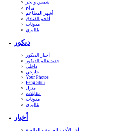
شمس و بحر
تزلج
أشهر المطاعم
أفخم الفنادق
مدونات
غاليري
ديكور
أخبار الديكور
جديد عالم الديكور
داخلي
خارجي
Your Photos
Feng Shui
منزل
مقابلات
مدونات
غاليري
أخبار
أخر الأخبار العربية و العالمية