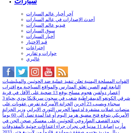
سيارات
آخر أخبار عالم السيارات
أحدث الإصدارات في عالم السيارات
فيديو عالم السيارات
سوق السيارات
أخبار السيارات
قيد الاختبار
إختراعات
حوارات و تقارير
غاليري
القوات المسلحة اليمنية تعلن تنفيذ عملية ضد الحوثيين والميليشيات
التابعة لهم
الصين تغلق المدارس والمواقع السياحية مع اقتراب
إعصار دولفين
هجوم مسلح يوقع 13 ضحية على الأقل في قرية
شرقي الكونغو الديمقراطية
شغب في سجون سريلانكا يودي بحياة 3
سجناء ويصيب 23 آخرين
الخزانة الأميركية تفرض عقوبات على
منصات عملات مشفرة لدعمها الحرس الثوري الإيراني
وزير الخزانة
الأمريكي يتوقع فتح مضيق هرمز اليوم أو غداً لمدة تصل إلى 60 يوماً
تجدد القصف الصاروخي للحوثيين على معسكر صحن الجن في
مأرب
إصابة 11 مدنياً في نجران جراء اعتداءات حوثية بالمقذوفات
ريال مدريد يحسم صفقة ديوماندي قادماً من لايبزيغ حتى 2033