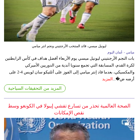
ليونيل ميسي، قائد المنتخب الأرجنتيني ونجم انتر ميامي
ميامي - عُمان اليوم
بات النجم الأرجنتيني ليونيل ميسي يوم الأربعاء أفضل هداف في كأس الرابطتين
لكرة القدم، المسابقة التي تجمع سنويا أندية من الدوريين الأميركي
والمكسيكي، بعدما قاد إنتر ميامي إلى الفوز على أتلتيكو سان لويس 4-2 على
أرضه ض�...
المزيد
المزيد من التحقيقات السياحية
الصحة العالمية تحذر من تسارع تفشي إيبولا في الكونغو وسط
نقص الإمكانات