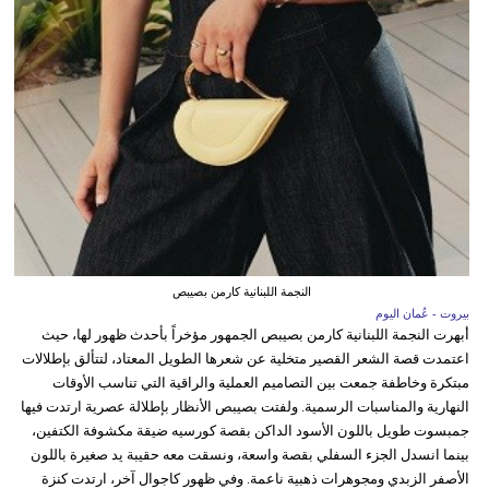
النجمة اللبنانية كارمن بصيبص
بيروت - عُمان اليوم
أبهرت النجمة اللبنانية كارمن بصيبص الجمهور مؤخراً بأحدث ظهور لها، حيث
اعتمدت قصة الشعر القصير متخلية عن شعرها الطويل المعتاد، لتتألق بإطلالات
مبتكرة وخاطفة جمعت بين التصاميم العملية والراقية التي تناسب الأوقات
النهارية والمناسبات الرسمية. ولفتت بصيبص الأنظار بإطلالة عصرية ارتدت فيها
جمبسوت طويل باللون الأسود الداكن بقصة كورسيه ضيقة مكشوفة الكتفين،
بينما انسدل الجزء السفلي بقصة واسعة، ونسقت معه حقيبة يد صغيرة باللون
الأصفر الزبدي ومجوهرات ذهبية ناعمة. وفي ظهور كاجوال آخر، ارتدت كنزة