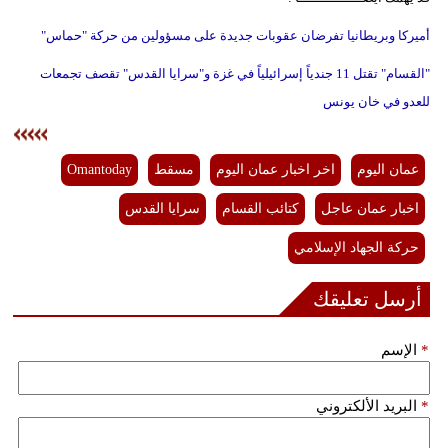
أميركا وبريطانيا تفرضان عقوبات جديدة على مسؤولين من حركة "حماس"
"القسام" تقتل 11 جندياً إسرائيلياً في غزة و"سرايا القدس" تقصف تجمعات
للعدو في خان يونس
عمان اليوم
اخر اخبار عمان اليوم
مسقط
Omantoday
اخبار عمان عاجل
كتائب القسام
سرايا القدس
حركة الجهاد الإسلامي
أرسل تعليقك
*
الإسم
*
البريد الألكتروني