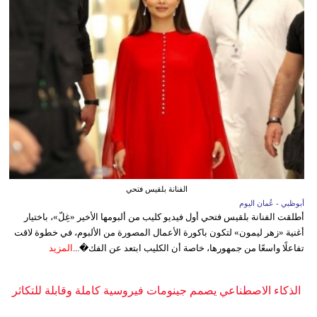
الفنانة بلقيس فتحي
أبوظبي - عُمان اليوم
أطلقت الفنانة بلقيس فتحي أول فيديو كليب من ألبومها الأخير «غِلّ»، باختيار
أغنية «زهر ليمون» لتكون باكورة الأعمال المصورة من الألبوم، في خطوة لاقت
تفاعلًا واسعًا من جمهورها، خاصة أن الكليب ابتعد عن الفك�...
المزيد
الذكاء الاصطناعي يصمم جينومات فيروسية كاملة وقابلة للتكاثر