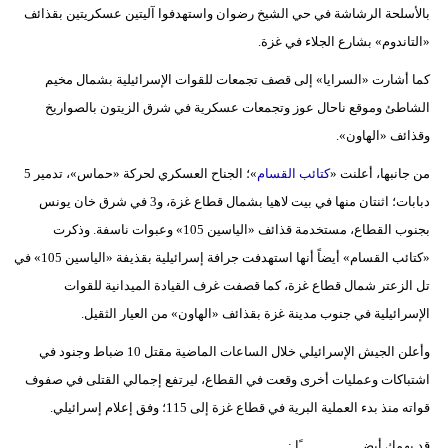
بالأسلحة الرشاشة في حي الشيخ رضوان واستهدفوا آليتين عسكريتين بقذائف
فيديو
«التاندوم» بشارع الجلاء في غزة.
سيارات
كما أشارت «السرايا» إلى قصف تجمعات للقوات الإسرائيلية بشمال مخيم
الشاطئ وموقع ناحال عوز وتجمعات عسكرية في شرق الزيتون بالصواريخ
وقذائف «الهاون».
من جانبها، أعلنت «
كتائب القسام
»؛ الجناح العسكري لحركة «حماس»، تدمير 5
دبابات؛ اثنتان منها في بيت لاهيا بشمال قطاع غزة، و3 في شرق خان يونس
بجنوب القطاع، مستخدمة قذائف «الياسين 105» وعبوات ناسفة. وذكرت
«كتائب القسام» أيضاً أنها استهدفت جرافة إسرائيلية بقذيفة «الياسين 105» في
تل الزعتر شمال قطاع غزة، كما قصفت غرف القيادة الميدانية للقوات
الإسرائيلية في جنوب مدينة غزة بقذائف «الهاون» من العيار الثقيل.
وأعلن الجيش الإسرائيلي خلال الساعات الماضية مقتل 10 ضباط وجنود في
اشتباكات وعمليات أخرى وقعت في القطاع، ليرتفع إجمالي القتلى في صفوف
قواته منذ بدء العملية البرية في قطاع غزة إلى 115؛ وفق إعلام إسرائيلي.
قد يهمك أيضــــــــــــــــًا :