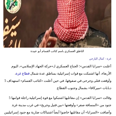
وسفر
ديكور
أخبار
إعلام
تعليم
الناطق العسكري باسم كتائب القسام أبو عبيدة
مرأة
غزة - كمال اليازجي
أعلنت «سرايا القدس»؛ الجناح العسكري لـ«حركة الجهاد الإسلامي»، اليوم
علوم
الأربعاء، أنها اشتبكت مع قوات إسرائيلية بمناطق عدة شمال
قطاع غزة
،
وتكنولوجيا
وأوقعت قتلى وجرحى في صفوفها، في حين أعلنت «كتائب القسام» استهداف 5
دبابات «ميركافا» بشمال وجنوب القطاع.
بيئة
وقالت «سرايا القدس» إن مقاتليها اشتبكوا مع قوة إسرائيلية راجلة قوامها 5
مدوَّنات
جنود من «المسافة صفر» وأوقعتها «بين قتيل وجريح» في غرب مدينة غزة.
أبراج
وأضافت «السرايا» أن مقاتليها خاضوا أيضاً اشتباكات ضارية مع جنود إسرائيليين