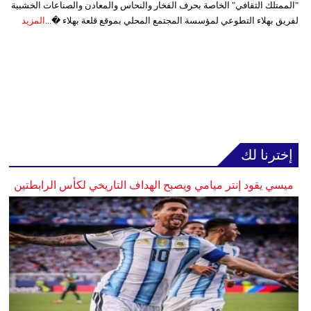
"الممتلك الثقافي" الخاصة بحرف الفخار والنحاس والمعادن والصناعات الخشبية
لفريق بهلاء التطوعي لمؤسسة المجتمع المحلي بموقع قلعة بهلاء �...
المزيد
إخترنا لك
ميسي يقود إنتر ميامي ويصبح الهداف التاريخي لكأس الرابطتين