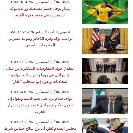
GMT 16:04 2026 الثلاثاء ,04 آب / أغسطس
نيمار يؤجل حسم مستقبله ووالده يؤكد
استمراره في ملاعب كرة القدم
GMT 13:52 2026 الخميس ,06 آب / أغسطس
ترامب يؤكد وفرة الذخائر ويتوعد مسربي
المعلومات بالسجن
GMT 12:37 2026 الثلاثاء ,04 آب / أغسطس
انطلاق جولة المفاوضات المباشرة بين لبنان
وإسرائيل في روما و"حزب الله" يهاجم
المحادثات ويقول إنها ستجلب "العار"
GMT 14:18 2026 الثلاثاء ,04 آب / أغسطس
نواف سلام يرد على نعيم قاسم ويقول إن
العون الأكبر لإسرائيل قدمه من تفرد بقرار
الحرب
GMT 12:50 2026 الثلاثاء ,04 آب / أغسطس
مجلس السلام يُعلن أن نزع سلاح حماس شرط