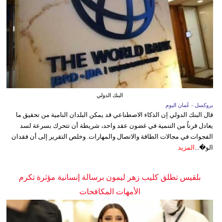
البنك الدولي
بروكسل - عُمان اليوم
قال البنك الدولي إن الذكاء الاصطناعي قد يمكن البلدان النامية من تحقيق ما
يعادل قرناً من التنمية في غضون عقد واحد، شريطة أن تتحرك بسرعة لسد
الفجوات في مجالات الطاقة والاتصال والمهارات. وخلص التقرير إلى أن فقدان
الو�...
المزيد
بلقيس تطلق كليب زهر ليمون برسالة إنسانية مؤثرة تكرم
الأمهات المكافحات