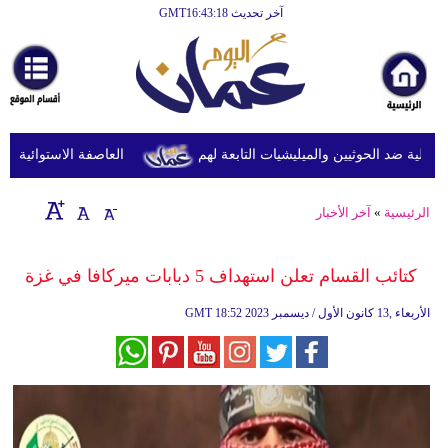
آخر تحديث GMT16:43:18
الرئيسية
أخبارعاجلة
رياضة
ثقافة
ية ضد الحوثيين والميليشيات التابعة لهم
العاصفة الاستوائية مايما
إقتصاد
الرئيسية
»
آخر الأخبار
فن
وموسيقى
كتائب القسام تعلن استهداف 5 دبابات ميركافا في غزة
أزياء
18:52 2023 الأربعاء ,13 كانون الأول / ديسمبر
GMT
صحة
وتغذية
سياحة