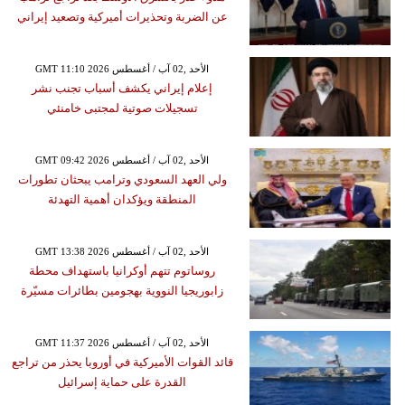
عن الضربة وتحذيرات أميركية وتصعيد إيراني
GMT 11:10 2026 الأحد ,02 آب / أغسطس
إعلام إيراني يكشف أسباب تجنب نشر
تسجيلات صوتية لمجتبى خامنئي
GMT 09:42 2026 الأحد ,02 آب / أغسطس
ولي العهد السعودي وترامب يبحثان تطورات
المنطقة ويؤكدان أهمية التهدئة
GMT 13:38 2026 الأحد ,02 آب / أغسطس
روساتوم تتهم أوكرانيا باستهداف محطة
زابوريجيا النووية بهجومين بطائرات مسيّرة
GMT 11:37 2026 الأحد ,02 آب / أغسطس
قائد القوات الأميركية في أوروبا يحذر من تراجع
القدرة على حماية إسرائيل