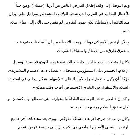
وتم التوصل إلى وقف إطلاق النار في الثامن من أبريل (نيسان)، وضع حداً
فيديو
للأعمال العدائية في الحرب التي شنتها الولايات المتحدة وإسرائيل على إيران
سيارات
منذ 28 فبراير (شباط)، لكن جهود التفاوض لم تفضِ حتى الآن إلى اتفاق سلام
دائم.
وحذّر الرئيس الأميركي دونالد ترمب، الأربعاء، من أن المباحثات تقف عند
«مفترق طرق» بين الاتفاق واستئناف الضربات.
وكان المتحدث باسم وزارة الخارجية الصينية، غوو جياكون، قد صرح لوسائل
الإعلام، الخميس، بأن المسؤولين سيبحثان «القضايا ذات الاهتمام المشترك»،
مؤكداً أن بكين ستعمل مع إسلام آباد على «الإسهام بشكل إيجابي في استعادة
السلام والاستقرار في الشرق الأوسط في أقرب وقت ممكن».
وأكد أن «الصين تدعم الوساطة العادلة والمتوازنة التي تضطلع بها باكستان من
أجل تحقيق السلام ووضع حد للحرب».
وكان ترمب قد صرح، الأربعاء، لشبكة «فوكس نيوز»، بعد محادثات أجراها مع
الرئيس الصيني الأسبوع الماضي في بكين، أن شي جينبينغ عرض تقديم