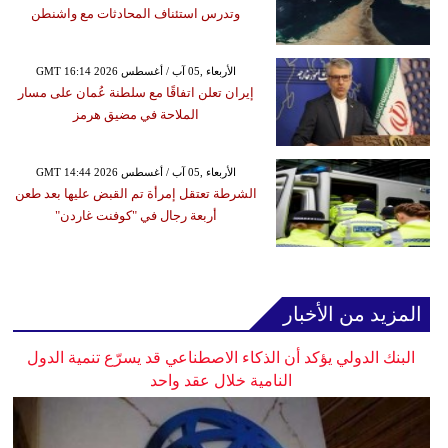
وتدرس استئناف المحادثات مع واشنطن
GMT 16:14 2026 الأربعاء ,05 آب / أغسطس
إيران تعلن اتفاقًا مع سلطنة عُمان على مسار
الملاحة في مضيق هرمز
GMT 14:44 2026 الأربعاء ,05 آب / أغسطس
الشرطة تعتقل إمرأة تم القبض عليها بعد طعن
أربعة رجال في "كوفنت غاردن"
المزيد من الأخبار
البنك الدولي يؤكد أن الذكاء الاصطناعي قد يسرّع تنمية الدول
النامية خلال عقد واحد