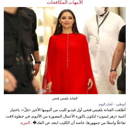
الأمهات المكافحات
الفنانة بلقيس فتحي
أبوظبي - عُمان اليوم
أطلقت الفنانة بلقيس فتحي أول فيديو كليب من ألبومها الأخير «غِلّ»، باختيار
أغنية «زهر ليمون» لتكون باكورة الأعمال المصورة من الألبوم، في خطوة لاقت
تفاعلًا واسعًا من جمهورها، خاصة أن الكليب ابتعد عن الفك�...
المزيد