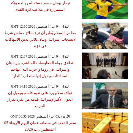
نيمار يؤجل حسم مستقبله ووالده يؤكد
استمراره في ملاعب كرة القدم
GMT 12:50 2026 الثلاثاء ,04 آب / أغسطس
مجلس السلام يُعلن أن نزع سلاح حماس شرط
لانسحاب إسرائيل وبيان ثلاثي يدين الانتهاكات
في غزة
GMT 12:37 2026 الثلاثاء ,04 آب / أغسطس
انطلاق جولة المفاوضات المباشرة بين لبنان
وإسرائيل في روما و"حزب الله" يهاجم
المحادثات ويقول إنها ستجلب "العار"
GMT 14:18 2026 الثلاثاء ,04 آب / أغسطس
نواف سلام يرد على نعيم قاسم ويقول إن
العون الأكبر لإسرائيل قدمه من تفرد بقرار
الحرب
GMT 06:35 2026 الأربعاء ,05 آب / أغسطس
سعر الذهب في سلطنة عمان اليوم الأربعاء 05
أغسطس/ آب 2026