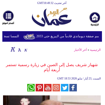
آخر تحديث GMT18:49:32
الرئيسية
أخبارعاجلة
رياضة
ثقافة
م صفقة ديوماندي قادماً من لايبزيغ حتى 2033
النمسا تسجل أعلى درجة
إقتصاد
الرئيسية
»
آخر الأخبار
فن
وموسيقى
شهباز شريف يصل إلى الصين في زيارة رسمية تستمر
أربعة أيام
أزياء
18:53 2026 السبت ,23 أيار / مايو
GMT
صحة
وتغذية
سياحة