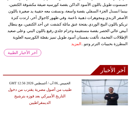
جمبسوت طويل باللون الأسود الداكن بقصة كورسيه ضيقة مكشوفة الكتفين،
بينما انسدل الجزء السفلي بقصة واسعة، ونسقت معه حقيبة يد صغيرة باللون
الأصفر الزبدي ومجوهرات ذهبية ناعمة. وفي ظهور كاجوال آخر، ارتدت كنزة
تريكو باللون البيج الوردي بفتحة عنق مائلة كشفت عن أحد الكتفين، مع بنطال
أبيض عالي الخصر بقصة مستقيمة وحزام جلدي رفيع باللون البني. وعلى صعيد
الإطلالات الفخمة، تألقت بفستان أسود طويل تميز بقصّة الكورسيه العلوية
المطرزة بحبيبات الترتر وتنو...
المزيد
آخر الأخبار الطبية
آخر الأخبار
GMT 12:56 2026 الخميس ,06 آب / أغسطس
طبيب من أصول مصرية يقترب من دخول
التاريخ الأميركي بعد فوزه بترشيح
الديمقراطيين