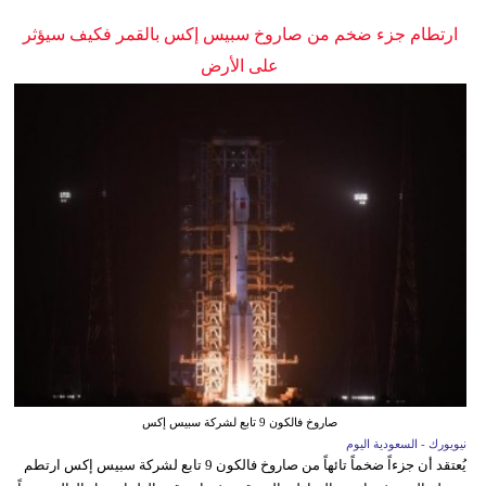
ارتطام جزء ضخم من صاروخ سبيس إكس بالقمر فكيف سيؤثر
على الأرض
صاروخ فالكون 9 تابع لشركة سبيس إكس
نيويورك - السعودية اليوم
يُعتقد أن جزءاً ضخماً تائهاً من صاروخ فالكون 9 تابع لشركة سبيس إكس ارتطم