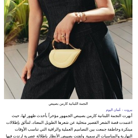
النجمة اللبنانية كارمن بصيبص
بيروت - عُمان اليوم
أبهرت النجمة اللبنانية كارمن بصيبص الجمهور مؤخراً بأحدث ظهور لها، حيث
اعتمدت قصة الشعر القصير متخلية عن شعرها الطويل المعتاد، لتتألق بإطلالات
مبتكرة وخاطفة جمعت بين التصاميم العملية والراقية التي تناسب الأوقات
النهارية والمناسبات الرسمية. ولفتت بصيبص الأنظار بإطلالة عصرية ارتدت فيها