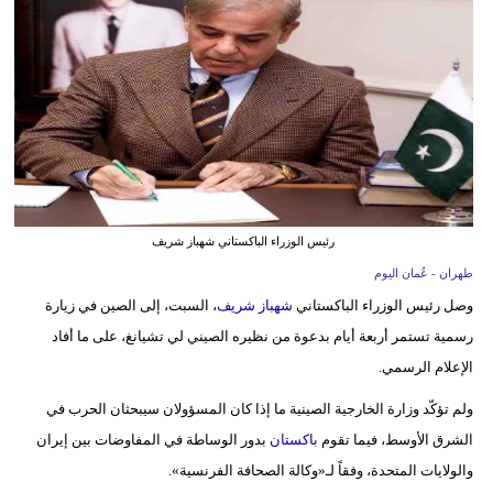
وسفر
ديكور
أخبار
إعلام
تعليم
رئيس الوزراء الباكستاني شهباز شريف
مرأة
طهران - عُمان اليوم
علوم
وصل رئيس الوزراء الباكستاني
شهباز شريف
، السبت، إلى الصين في زيارة
وتكنولوجيا
رسمية تستمر أربعة أيام بدعوة من نظيره الصيني لي تشيانغ، على ما أفاد
الإعلام الرسمي.
بيئة
ولم تؤكّد وزارة الخارجية الصينية ما إذا كان المسؤولان سيبحثان الحرب في
مدوَّنات
الشرق الأوسط، فيما تقوم
باكستان
بدور الوساطة في المفاوضات بين إيران
والولايات المتحدة، وفقاً لـ«وكالة الصحافة الفرنسية».
أبراج