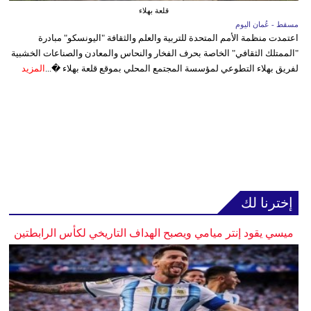
قلعة بهلاء
مسقط - عُمان اليوم
اعتمدت منظمة الأمم المتحدة للتربية والعلم والثقافة "اليونسكو" مبادرة
"الممتلك الثقافي" الخاصة بحرف الفخار والنحاس والمعادن والصناعات الخشبية
لفريق بهلاء التطوعي لمؤسسة المجتمع المحلي بموقع قلعة بهلاء �...
المزيد
إخترنا لك
ميسي يقود إنتر ميامي ويصبح الهداف التاريخي لكأس الرابطتين