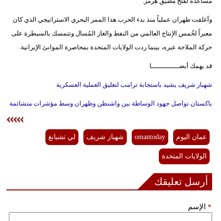
مساعدة لفتح مضيق هرمز.
وأغلقت طهران عملياً منذ بدء الحرب هذا الممر البحري الاستراتيجي الذي كان
معبراً لخُمس الإنتاج العالمي من النفط والغاز المُسال وتتمسك بالسيطرة على
حركة الملاحة عبره، بينما ردت الولايات المتحدة بمحاصرة الموانئ الإيرانية.
قد يهمك أيضــــــــــــــا
شهباز شريف يشيد باستجابة ترامب لتعليق العملية العسكرية
باكستان تواصل جهود الوساطة بين واشنطن وطهران وسط مؤشرات متشائمة
عمان اليوم
omantoday
شهباز شريف
لي تشيانغ
الولايات المتحدة
أرسل تعليقك
*
الإسم