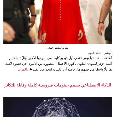
الفنانة بلقيس فتحي
أبوظبي - عُمان اليوم
أطلقت الفنانة بلقيس فتحي أول فيديو كليب من ألبومها الأخير «غِلّ»، باختيار
أغنية «زهر ليمون» لتكون باكورة الأعمال المصورة من الألبوم، في خطوة لاقت
تفاعلًا واسعًا من جمهورها، خاصة أن الكليب ابتعد عن الفك�...
المزيد
الذكاء الاصطناعي يصمم جينومات فيروسية كاملة وقابلة للتكاثر