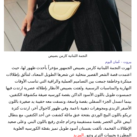
النجمة اللبنانية كارمن بصيبص
بيروت - عُمان اليوم
أبهرت النجمة اللبنانية كارمن بصيبص الجمهور مؤخراً بأحدث ظهور لها، حيث
اعتمدت قصة الشعر القصير متخلية عن شعرها الطويل المعتاد، لتتألق بإطلالات
مبتكرة وخاطفة جمعت بين التصاميم العملية والراقية التي تناسب الأوقات
النهارية والمناسبات الرسمية. ولفتت بصيبص الأنظار بإطلالة عصرية ارتدت فيها
جمبسوت طويل باللون الأسود الداكن بقصة كورسيه ضيقة مكشوفة الكتفين،
بينما انسدل الجزء السفلي بقصة واسعة، ونسقت معه حقيبة يد صغيرة باللون
الأصفر الزبدي ومجوهرات ذهبية ناعمة. وفي ظهور كاجوال آخر، ارتدت كنزة
تريكو باللون البيج الوردي بفتحة عنق مائلة كشفت عن أحد الكتفين، مع بنطال
أبيض عالي الخصر بقصة مستقيمة وحزام جلدي رفيع باللون البني. وعلى صعيد
الإطلالات الفخمة، تألقت بفستان أسود طويل تميز بقصّة الكورسيه العلوية
المطرزة بحبيبات الترتر وتنو...
المزيد