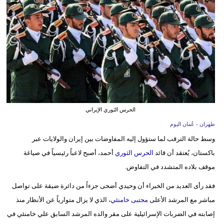
وسفر
ديكور
أخبار
إعلام
تعليم
الحرس الثوري الإيراني
مرأة
طهران - عُمان اليوم
علوم
وسط حالة الترقب لما ستؤول إليه المفاوضات بين إيران والولايات عبر
وتكنولوجيا
باكستان، يُعتقد أن قائد
الحرس الثوري
أحمد، أصبح لاعباً رئيسياً في صياغة
موقف بلاده المتشدد في التفاوض.
بيئة
فقد رأى العديد من الخبراء أن وحيدي أضحى جزءاً من دائرة ضيقة على تواصل
مدوَّنات
مباشر مع المرشد الأعلى
مجتبى خامنئي
، الذي لا يزال متوارياً عن الأنظار منذ
إصابته في الضربات الإسرائيلية على مقر والده المرشد السابق علي خامنئي في
أبراج