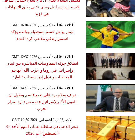
مجلس السلام يُعلن أن نزع سلاح حماس شرط
لانسحاب إسرائيل وبيان ثلاثي يدين الانتهاكات
في غزة
GMT 16:04 2026 الثلاثاء ,04 آب / أغسطس
نيمار يؤجل حسم مستقبله ووالده يؤكد
استمراره في ملاعب كرة القدم
GMT 12:37 2026 الثلاثاء ,04 آب / أغسطس
انطلاق جولة المفاوضات المباشرة بين لبنان
وإسرائيل في روما و"حزب الله" يهاجم
المحادثات ويقول إنها ستجلب "العار"
GMT 14:18 2026 الثلاثاء ,04 آب / أغسطس
نواف سلام يرد على نعيم قاسم ويقول إن
العون الأكبر لإسرائيل قدمه من تفرد بقرار
الحرب
GMT 09:59 2026 الأحد ,02 آب / أغسطس
سعر الذهب في سلطنة عمان اليوم الأحد 02
أغسطس/ آب 2026