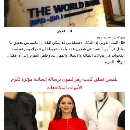
البنك الدولي
بروكسل - عُمان اليوم
قال البنك الدولي إن الذكاء الاصطناعي قد يمكن البلدان النامية من تحقيق ما
يعادل قرناً من التنمية في غضون عقد واحد، شريطة أن تتحرك بسرعة لسد
الفجوات في مجالات الطاقة والاتصال والمهارات. وخلص التقرير إلى أن فقدان
الو�...
المزيد
بلقيس تطلق كليب زهر ليمون برسالة إنسانية مؤثرة تكرم
الأمهات المكافحات