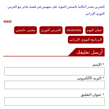
البحرين تصدر أحكاما بالسجن المؤبد على متهمين في قضية تخابر مع الحرس
الثوري الإيراني
عمان اليوم
omantoday
الحرس الثوري
مجتبى خامنئي
البرنامج النووي الإيراني
أرسل تعليقك
*
الإسم
*
البريد الألكتروني
*
عنوان التعليق