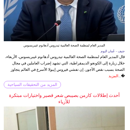
المدير العام لمنظمة الصحة العالمية تيدروس أدهانوم غيبريسوس
جنيف - عُمان اليوم
قال المدير العام لمنظمة الصحة العالمية تيدروس أدهانوم غيبريسوس، الأربعاء،
خلال زيارة إلى الكونغو الديمقراطية، التي تشهد إضراب العاملين في مجال
الصحة بسبب نقص الأجور، إن تفشي فيروس إيبولا الأسرع في العالم يتجاوز
�...
المزيد
المزيد من التحقيقات السياحية
أحدث إطلالات كارمن بصيبص شعر قصير واختيارات مبتكرة
للأزياء