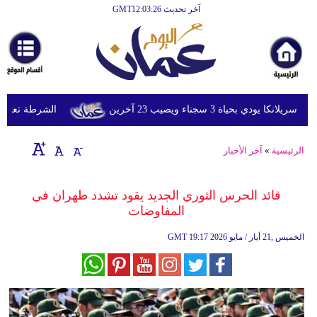
آخر تحديث GMT12:03:26
الرئيسية
أخبارعاجلة
رياضة
ثقافة
ي بحياة 3 سجناء ويصيب 23 آخرين
الشرطة تعتقل إمر
إقتصاد
الرئيسية
»
آخر الأخبار
فن
وموسيقى
قائد الحرس الثوري الجديد يقود تشدد طهران في
المفاوضات
أزياء
19:17 2026 الخميس ,21 أيار / مايو
GMT
صحة
وتغذية
سياحة