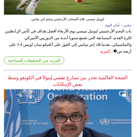
ليونيل ميسي، قائد المنتخب الأرجنتيني ونجم انتر ميامي
ميامي - عُمان اليوم
بات النجم الأرجنتيني ليونيل ميسي يوم الأربعاء أفضل هداف في كأس الرابطتين
لكرة القدم، المسابقة التي تجمع سنويا أندية من الدوريين الأميركي
والمكسيكي، بعدما قاد إنتر ميامي إلى الفوز على أتلتيكو سان لويس 4-2 على
أرضه ض�...
المزيد
المزيد من التحقيقات السياحية
الصحة العالمية تحذر من تسارع تفشي إيبولا في الكونغو وسط
نقص الإمكانات