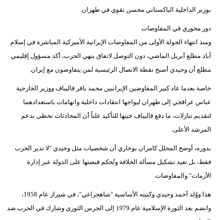
بوزير الداخلية الباكستاني محسن نقوي في طهران.
دور محوري في المفاوضات
ومنذ انتهاء الجولة الأولى من المفاوضات الإيرانية الأميركية المباشرة في إسلام
آباد مطلع أبريل الماضي، دون التوصل لاتفاق ينهي الحرب، أكد مسؤول إقليمي
مطلع أن وحيدي أصبح نقطة الاتصال الرئيسية لمن يتفاوضون مع إيران.
خاصة بعدما عاد كبير المفاوضين الإيرانيين محمد باقر قاليباف ووزير الخارجية
عباس عراقجي إلى طهران ليواجها انتقادات داخلية واتهامات باستعدادهما
لتقديم تنازلات، ما دفع قاليباف حينها للتأكيد علناً أن المحادثات تحظى بدعم
المرشد الأعلى.
بدوره، أوضح المحلل كامران بوخاري أن شخصيات مثل وحيدي "لا تدير الحرب
فقط، بل تعيد تشكيل مسألة الخلافة وتُحكم قبضتها على الدولة عبر إدارة
الأزمات" والمفاوضات.
هذا ووُلد أحمد وحيدي وكنيته الأساسية "شاهجراغي"، في شيراز عام 1958،
وانضم بعد الثورة الإسلامية عام 1979 إلى الحرس الثوري وشارك في الحرب ضد