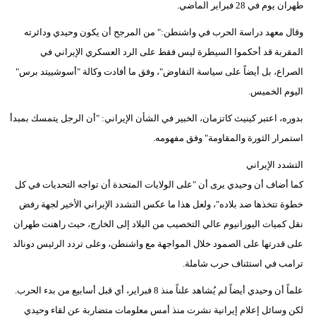
طهران يوم في 28 فبراير الماضي.
فيديو
وقال معهد دراسة الحرب في واشنطن:" من المرجح أن يكون وحيدي ودائرته
سيارات
المقربة قد أحكموا السيطرة ليس فقط على الرد العسكري الإيراني في
الصراع، بل أيضاً على سياسة التفاوض"، وفق ما أفادت وكالة "أسوشييتد برس"
اليوم الخميس.
بدوره، اعتبر كينيث كاتزمان، الخبير في الشأن الإيراني: "أن الرجل يتمسك بمبدأ
استمرار الثورة والمقاومة" وفق مفهومه.
التشدد الإيراني
كما أضاف أن وحيدي يرى أن "على الولايات المتحدة أن تواجه التحديات في كل
خطوة تتخذها ضد بلاده"، ولعل هذا ما عكس التشدد الإيراني الأخير لجهة رفض
نقل كميات اليورانيوم عالي التخصيب من البلاد إلى الخارج، حيث راهنت طهران
على قدرتها على الصمود خلال المواجهة مع واشنطن، وعلى تردد الرئيس دونالد
ترامب في استئناف حرب شاملة.
علماً أن وحيدي أيضاً لم يُشاهد علناً منذ 8 فبراير، أي قبل أسابيع من بدء الحرب.
لكن وسائل إعلام إيرانية نشرت منذ أمس معلومات متضاربة عن لقاء وحيدي