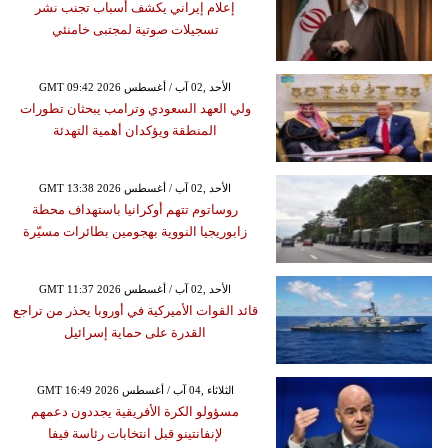
إعلام إيراني يكشف أسباب تجنب نشر
تسجيلات صوتية لمجتبى خامنئي
GMT 09:42 2026 الأحد ,02 آب / أغسطس
ولي العهد السعودي وترامب يبحثان تطورات
المنطقة ويؤكدان أهمية التهدئة
GMT 13:38 2026 الأحد ,02 آب / أغسطس
روساتوم تتهم أوكرانيا باستهداف محطة
زابوريجيا النووية بهجومين بطائرات مسيّرة
GMT 11:37 2026 الأحد ,02 آب / أغسطس
قائد القوات الأميركية في أوروبا يحذر من تراجع
القدرة على حماية إسرائيل
GMT 16:49 2026 الثلاثاء ,04 آب / أغسطس
مسؤولو الكرة الأفريقية يجددون دعمهم
لإنفانتينو قبل انتخابات رئاسة فيفا