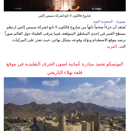
صاروخ فالكون 9 تابع لشركة سبيس إكس
نيويورك - السعودية اليوم
يُعتقد أن جزءاً ضخماً تائهاً من صاروخ فالكون 9 تابع لشركة سبيس إكس ارتطم
بسطح القمر في إحدى المناطق المتوقعة، فيما يترقب العلماء حول العالم صوراً
ترصد موقع الاصطدام وتؤكد وقوعه بشكل نهائي، حيث تعذر على المركبات
الت...
المزيد
اليونسكو تعتمد مبادرة عُمانية لصون الحرف التقليدية في موقع
قلعة بهلاء التاريخي