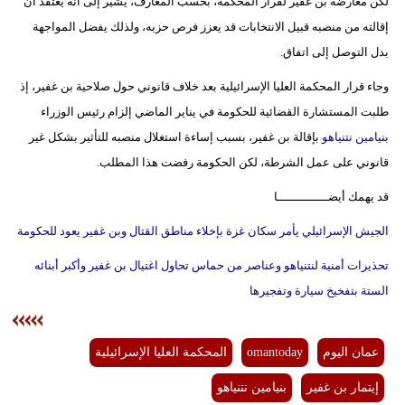
لكن معارضة بن غفير لقرار المحكمة، بحسب المعارف، يشير إلى أنه يعتقد أن
إقالته من منصبه قبيل الانتخابات قد يعزز فرص حزبه، ولذلك يفضل المواجهة
بدل التوصل إلى اتفاق.
وجاء قرار المحكمة العليا الإسرائيلية بعد خلاف قانوني حول صلاحية بن غفير، إذ
طلبت المستشارة القضائية للحكومة في يناير الماضي إلزام رئيس الوزراء
بنيامين نتنياهو
بإقالة بن غفير، بسبب إساءة استغلال منصبه للتأثير بشكل غير
قانوني على عمل الشرطة، لكن الحكومة رفضت هذا المطلب.
قد يهمك أيضــــــــــــــا
الجيش الإسرائيلي يأمر سكان غزة بإخلاء مناطق القتال وبن غفير يعود للحكومة
تحذيرات أمنية لنتنياهو وعناصر من حماس تحاول اغتيال بن غفير وأكبر أبنائه
الستة بتفخيخ سيارة وتفجيرها
عمان اليوم
omantoday
المحكمة العليا الإسرائيلية
إيتمار بن غفير
بنيامين نتنياهو