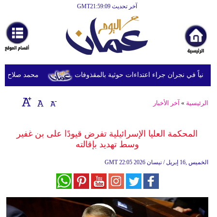
آخر تحديث GMT21:59:09
الرئيسية
أخبارعاجلة
رياضة
ثقافة
محمد صلاح يصل تر
إقتصاد
الرئيسية
»
آخر الأخبار
فن
وموسيقى
المحكمة العليا الإسرائيلية تفرض قيودًا على بن غفير
وسط تهديد بإقالته
أزياء
22:05 2026 الخميس ,16 إبريل / نيسان
GMT
صحة
وتغذية
سياحة