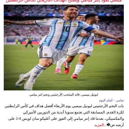
ليونيل ميسي، قائد المنتخب الأرجنتيني ونجم انتر ميامي
ميامي - عُمان اليوم
بات النجم الأرجنتيني ليونيل ميسي يوم الأربعاء أفضل هداف في كأس الرابطتين
لكرة القدم، المسابقة التي تجمع سنويا أندية من الدوريين الأميركي
والمكسيكي، بعدما قاد إنتر ميامي إلى الفوز على أتلتيكو سان لويس 4-2 على
أرضه ض�...
المزيد