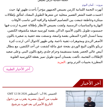
بيروت - عُمان اليوم
أبهرت النجمة اللبنانية كارمن بصيبص الجمهور مؤخراً بأحدث ظهور لها، حيث
اعتمدت قصة الشعر القصير متخلية عن شعرها الطويل المعتاد، لتتألق بإطلالات
مبتكرة وخاطفة جمعت بين التصاميم العملية والراقية التي تناسب الأوقات
النهارية والمناسبات الرسمية. ولفتت بصيبص الأنظار بإطلالة عصرية ارتدت فيها
جمبسوت طويل باللون الأسود الداكن بقصة كورسيه ضيقة مكشوفة الكتفين،
بينما انسدل الجزء السفلي بقصة واسعة، ونسقت معه حقيبة يد صغيرة باللون
الأصفر الزبدي ومجوهرات ذهبية ناعمة. وفي ظهور كاجوال آخر، ارتدت كنزة
تريكو باللون البيج الوردي بفتحة عنق مائلة كشفت عن أحد الكتفين، مع بنطال
أبيض عالي الخصر بقصة مستقيمة وحزام جلدي رفيع باللون البني. وعلى صعيد
الإطلالات الفخمة، تألقت بفستان أسود طويل تميز بقصّة الكورسيه العلوية
المطرزة بحبيبات الترتر وتنو...
المزيد
آخر الأخبار الطبية
آخر الأخبار
GMT 12:56 2026 الخميس ,06 آب / أغسطس
طبيب من أصول مصرية يقترب من دخول
التاريخ الأميركي بعد فوزه بترشيح