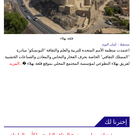
قلعة بهلاء
مسقط - عُمان اليوم
اعتمدت منظمة الأمم المتحدة للتربية والعلم والثقافة "اليونسكو" مبادرة
"الممتلك الثقافي" الخاصة بحرف الفخار والنحاس والمعادن والصناعات الخشبية
لفريق بهلاء التطوعي لمؤسسة المجتمع المحلي بموقع قلعة بهلاء �...
المزيد
إخترنا لك
ميسي يقود إنتر ميامي ويصبح الهداف التاريخي لكأس الرابطتين