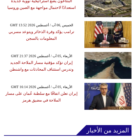
البنتاغون يضع استراتيجية نووية جديدة
استعدادًا لاحتمال مواجهة مع الصين وروسيا
GMT 13:52 2026 الخميس ,06 آب / أغسطس
ترامب يؤكد وفرة الذخائر ويتوعد مسربي
المعلومات بالسجن
GMT 21:37 2026 الأربعاء ,05 آب / أغسطس
إيران تؤكد مؤقتية مسار الملاحة الجديد
وتدرس استئناف المحادثات مع واشنطن
GMT 16:14 2026 الأربعاء ,05 آب / أغسطس
إيران تعلن اتفاقًا مع سلطنة عُمان على مسار
الملاحة في مضيق هرمز
المزيد من الأخبار