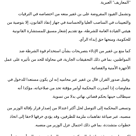
"المعاريف" العبرية.
فيديو
وتشمل القيود المفروضة على بن غفير منعه من اختصاصه في الترقيات
سيارات
والتعيينات في المناصب العليا والحساسة في جهاز إنفاذ القانون، إلا بتوصية من
هيئتي القيادة العامة للشرطة، مع تقديم إشعار مسبق للمستشارة القانونية
للحكومة، ومنحها حق إبداء الرأي.
كما منع بن غفير من الإدلاء بتصريحات بشأن استخدام قوة الشرطة ضد
المواطنين، بما في ذلك التحقيقات الجارية، في محاولة للحد من تأثيره على عمل
الأجهزة الأمنية والقضائية.
وقبيل صدور القرار، قال بن غفير عبر محاميه إنه لن يكون مستعدا للدخول في
مفاوضات إذا أصدرت المحكمة أوامر مؤقتة تحد من صلاحياته، مؤكدا أنه
سيطالب حينها بحكم قضائي نهائي بدلا من تسوية.
وتسعى المحكمة إلى التوصل لحل أكثر اعتدالا من إصدار قرار بإقالة الوزير من
منصبه، عبر صياغة تفاهمات ملزمة للطرفين، وقد يؤدي خرقها لاحقا إلى اتخاذ
خطوات متشددة، بما في ذلك احتمال عزل الوزير من منصبه.