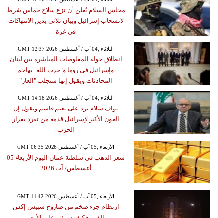
مجلس السلام يُعلن أن نزع سلاح حماس شرط
لانسحاب إسرائيل وبيان ثلاثي يدين الانتهاكات
في غزة
GMT 12:37 2026 الثلاثاء ,04 آب / أغسطس
انطلاق جولة المفاوضات المباشرة بين لبنان
وإسرائيل في روما و"حزب الله" يهاجم
المحادثات ويقول إنها ستجلب "العار"
GMT 14:18 2026 الثلاثاء ,04 آب / أغسطس
نواف سلام يرد على نعيم قاسم ويقول إن
العون الأكبر لإسرائيل قدمه من تفرد بقرار
الحرب
GMT 06:35 2026 الأربعاء ,05 آب / أغسطس
سعر الذهب في سلطنة عمان اليوم الأربعاء 05
أغسطس/ آب 2026
GMT 11:42 2026 الأربعاء ,05 آب / أغسطس
ارتطام جزء ضخم من صاروخ سبيس إكس
بالقمر فكيف سيؤثر على الأرض