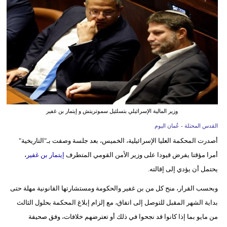
وسفر
ديكور
أخبار
إعلام
تعليم
وزير المالية الإسرائيلي بتسلئيل سموتريتش و إيتمار بن غفير
مرأة
القدس المحتلة - عُمان اليوم
علوم
أصدرت المحكمة العليا الإسرائيلية، الخميس، بعد جلسة وصفت بـ"التاريخية"
وتكنولوجيا
أمرا مؤقتا يفرض قيودا على وزير الأمن القومي المتطرف
إيتمار بن غفير
،
يحتمل أن يؤدي إلى إقالته.
بيئة
وبحسب القرار، منح كل من بن غفير والحكومة ومستشارتها القانونية مهلة حتى
مدوَّنات
بداية الشهر المقبل للتوصل إلى اتفاق، مع إلزام إبلاغ المحكمة بحلول الثالث
من مايو بما إذا كانوا قد نجحوا في ذلك أو تعترضهم خلافات، وفق صحيفة
أبراج