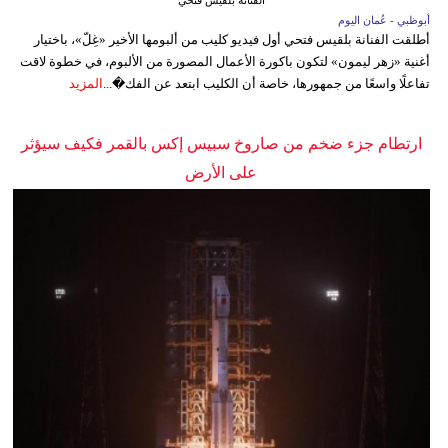
أبوظبي - عُمان اليوم
أطلقت الفنانة بلقيس فتحي أول فيديو كليب من ألبومها الأخير «غِلّ»، باختيار
أغنية «زهر ليمون» لتكون باكورة الأعمال المصورة من الألبوم، في خطوة لاقت
تفاعلًا واسعًا من جمهورها، خاصة أن الكليب ابتعد عن الفك�...
المزيد
ارتطام جزء ضخم من صاروخ سبيس إكس بالقمر فكيف سيؤثر
على الأرض