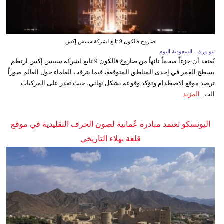
صاروخ فالكون 9 تابع لشركة سبيس إكس
نيويورك - السعودية اليوم
يُعتقد أن جزءاً ضخماً تائهاً من صاروخ فالكون 9 تابع لشركة سبيس إكس ارتطم
بسطح القمر في إحدى المناطق المتوقعة، فيما يترقب العلماء حول العالم صوراً
ترصد موقع الاصطدام وتؤكد وقوعه بشكل نهائي، حيث تعذر على المركبات
الت...
المزيد
اليونسكو تعتمد مبادرة عُمانية لصون الحرف التقليدية في موقع
قلعة بهلاء التاريخي