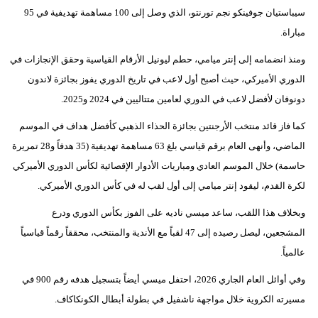
سيباستيان جوفينكو نجم تورنتو، الذي وصل إلى 100 مساهمة تهديفية في 95
فيديو
مباراة.
سيارات
ومنذ انضمامه إلى إنتر ميامي، حطم ليونيل الأرقام القياسية وحقق الإنجازات في
الدوري الأميركي، حيث أصبح أول لاعب في تاريخ الدوري يفوز بجائزة لاندون
دونوفان لأفضل لاعب في الدوري لعامين متتاليين في 2024 و2025.
كما فاز قائد منتخب الأرجنتين بجائزة الحذاء الذهبي كأفضل هداف في الموسم
الماضي، وأنهى العام برقم قياسي بلغ 63 مساهمة تهديفية (35 هدفاً و28 تمريرة
حاسمة) خلال الموسم العادي ومباريات الأدوار الإقصائية لكأس الدوري الأميركي
لكرة القدم، ليقود إنتر ميامي إلى أول لقب له في كأس الدوري الأميركي.
وبخلاف هذا اللقب، ساعد ميسي ناديه على الفوز بكأس الدوري ودرع
المشجعين، ليصل رصيده إلى 47 لقباً مع الأندية والمنتخب، محققاً رقماً قياسياً
عالمياً.
وفي أوائل العام الجاري 2026، احتفل ميسي أيضاً بتسجيل هدفه رقم 900 في
مسيرته الكروية خلال مواجهة ناشفيل في بطولة أبطال الكونكاكاف.