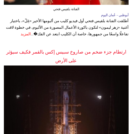
الفنانة بلقيس فتحي
أبوظبي - عُمان اليوم
أطلقت الفنانة بلقيس فتحي أول فيديو كليب من ألبومها الأخير «غِلّ»، باختيار
أغنية «زهر ليمون» لتكون باكورة الأعمال المصورة من الألبوم، في خطوة لاقت
تفاعلًا واسعًا من جمهورها، خاصة أن الكليب ابتعد عن الفك�...
المزيد
ارتطام جزء ضخم من صاروخ سبيس إكس بالقمر فكيف سيؤثر
على الأرض