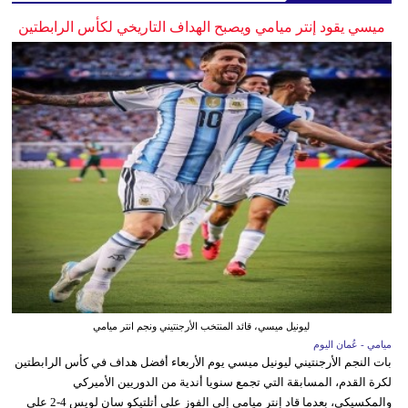
ميسي يقود إنتر ميامي ويصبح الهداف التاريخي لكأس الرابطتين
ليونيل ميسي، قائد المنتخب الأرجنتيني ونجم انتر ميامي
ميامي - عُمان اليوم
بات النجم الأرجنتيني ليونيل ميسي يوم الأربعاء أفضل هداف في كأس الرابطتين
لكرة القدم، المسابقة التي تجمع سنويا أندية من الدوريين الأميركي
والمكسيكي، بعدما قاد إنتر ميامي إلى الفوز على أتلتيكو سان لويس 4-2 على