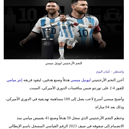
وسفر
ديكور
أخبار
إعلام
تعليم
النجم الأرجنتيني ليونيل ميسي
مرأة
واشنطن - عُمان اليوم
علوم
أحرز النجم الأرجنتيني
ليونيل ميسي
هدفاً وصنع هدفين، ليقود فريقه
إنتر ميامي
وتكنولوجيا
للفوز 4-2 على تورنتو ضمن منافسات الدوري الأميركي، السبت.
بيئة
وأصبح ميسي أسرع لاعب يصل إلى 100 مساهمة تهديفية في الدوري الأميركي،
وذلك بعد 64 مباراة.
مدوَّنات
وحطم النجم الأرجنتيني الذي سجل 59 هدفاً وصنع 41 بقميص ميامي منذ
أبراج
الانضمام إلى صفوفه في صيف 2023 الرقم القياسي المسجل باسم الإيطالي