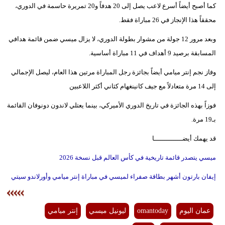
كما أصبح أيضاً أسرع لاعب يصل إلى 20 هدفاً و20 تمريرة حاسمة في الدوري،
محققاً هذا الإنجاز في 26 مباراة فقط.
وبعد مرور 12 جولة من مشوار بطولة الدوري، لا يزال ميسي ضمن قائمة هدافي
المسابقة برصيد 9 أهداف في 11 مباراة أساسية.
وفاز نجم إنتر ميامي أيضاً بجائزة رجل المباراة مرتين هذا العام، ليصل الإجمالي
إلى 14 مرة متعادلاً مع جيف كانينغهام كثاني أكثر اللاعبين
فوزاً بهذه الجائزة في تاريخ الدوري الأميركي، بينما يعتلي لاندون دونوفان القائمة
بـ19 مرة.
قد يهمك أيضــــــــــــــا
ميسي يتصدر قائمة تاريخية في كأس العالم قبل نسخة 2026
إيفان بارتون أشهر بطاقة صفراء لميسي في مباراة إنتر ميامي وأورلاندو سيتي
عمان اليوم
omantoday
ليونيل ميسي
إنتر ميامي