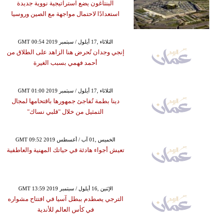
البنتاغون يضع استراتيجية نووية جديدة
استعدادًا لاحتمال مواجهة مع الصين وروسيا
GMT 00:54 2019 الثلاثاء ,17 أيلول / سبتمبر
إنجي وجدان تُحرض هنا الزاهد على الطلاق من
أحمد فهمي بسبب الغيرة
GMT 01:00 2019 الثلاثاء ,17 أيلول / سبتمبر
دينا بطمة تُفاجئ جمهورها باقتحامها لمجال
التمثيل من خلال "قلبي نساك"
GMT 09:52 2019 الخميس ,01 آب / أغسطس
تعيش أجواء هادئة في حياتك المهنية والعاطفية
GMT 13:59 2019 الإثنين ,16 أيلول / سبتمبر
الترجي يصطدم ببطل آسيا في افتتاح مشواره
في كأس العالم للأندية