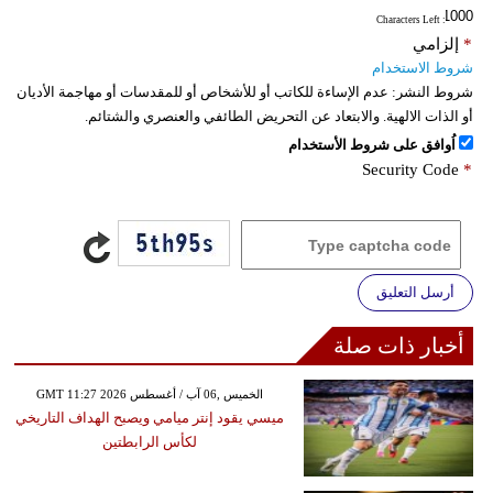
: Characters Left
*
إلزامي
شروط الاستخدام
شروط النشر:
عدم الإساءة للكاتب أو للأشخاص أو للمقدسات أو مهاجمة الأديان
أو الذات الالهية. والابتعاد عن التحريض الطائفي والعنصري والشتائم.
اُوافق على شروط الأستخدام
Security Code
*
أرسل التعليق
أخبار ذات صلة
GMT 11:27 2026 الخميس ,06 آب / أغسطس
ميسي يقود إنتر ميامي ويصبح الهداف التاريخي
لكأس الرابطتين