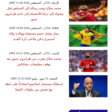
GMT 11:46 2026 الأربعاء ,05 آب / أغسطس
محمد صلاح يوجه رسالة إلى الجماهير قبل
وصوله إلى تركيا للانضمام إلى نادي طرابزون
سبور
GMT 16:04 2026 الثلاثاء ,04 آب / أغسطس
نيمار يؤجل حسم مستقبله ووالده يؤكد
استمراره في ملاعب كرة القدم
GMT 14:21 2026 السبت ,01 آب / أغسطس
محمد صلاح يقترب من طرابزون سبور بعد
توقف مفاوضات بشكتاش
GMT 15:53 2026 الجمعة ,31 تموز / يوليو
استقالة مستشار إنفانتينو احتجاجاً على خطة
بيع حصص من بطولات الفيفا