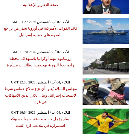
صحة التقارير الإعلامية
GMT 11:37 2026 الأحد ,02 آب / أغسطس
قائد القوات الأميركية في أوروبا يحذر من تراجع
القدرة على حماية إسرائيل
GMT 13:38 2026 الأحد ,02 آب / أغسطس
روساتوم تتهم أوكرانيا باستهداف محطة
زابوريجيا النووية بهجومين بطائرات مسيّرة
GMT 12:50 2026 الثلاثاء ,04 آب / أغسطس
مجلس السلام يُعلن أن نزع سلاح حماس شرط
لانسحاب إسرائيل وبيان ثلاثي يدين الانتهاكات
في غزة
GMT 16:04 2026 الثلاثاء ,04 آب / أغسطس
نيمار يؤجل حسم مستقبله ووالده يؤكد
استمراره في ملاعب كرة القدم