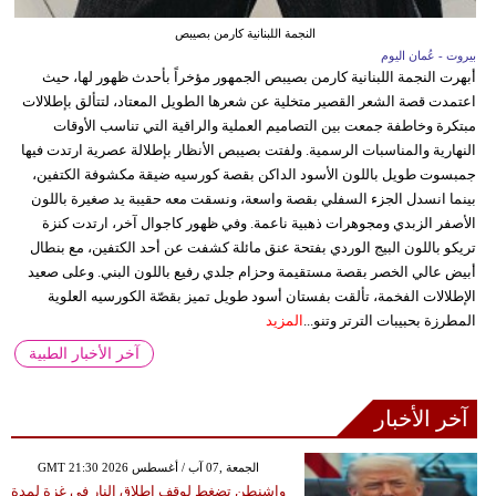
النجمة اللبنانية كارمن بصيبص
بيروت - عُمان اليوم
أبهرت النجمة اللبنانية كارمن بصيبص الجمهور مؤخراً بأحدث ظهور لها، حيث
اعتمدت قصة الشعر القصير متخلية عن شعرها الطويل المعتاد، لتتألق بإطلالات
مبتكرة وخاطفة جمعت بين التصاميم العملية والراقية التي تناسب الأوقات
النهارية والمناسبات الرسمية. ولفتت بصيبص الأنظار بإطلالة عصرية ارتدت فيها
جمبسوت طويل باللون الأسود الداكن بقصة كورسيه ضيقة مكشوفة الكتفين،
بينما انسدل الجزء السفلي بقصة واسعة، ونسقت معه حقيبة يد صغيرة باللون
الأصفر الزبدي ومجوهرات ذهبية ناعمة. وفي ظهور كاجوال آخر، ارتدت كنزة
تريكو باللون البيج الوردي بفتحة عنق مائلة كشفت عن أحد الكتفين، مع بنطال
أبيض عالي الخصر بقصة مستقيمة وحزام جلدي رفيع باللون البني. وعلى صعيد
الإطلالات الفخمة، تألقت بفستان أسود طويل تميز بقصّة الكورسيه العلوية
المطرزة بحبيبات الترتر وتنو...
المزيد
آخر الأخبار الطبية
آخر الأخبار
GMT 21:30 2026 الجمعة ,07 آب / أغسطس
واشنطن تضغط لوقف إطلاق النار في غزة لمدة