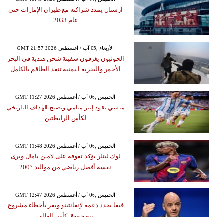
آرسنال يمدد شراكته مع طيران الإمارات حتى
عام 2033
GMT 21:57 2026 الأربعاء ,05 آب / أغسطس
الحوثيون يغرقون سفينة شحن هندية في البحر
الأحمر والبحرية اليمنية تنقذ الطاقم بالكامل
GMT 11:27 2026 الخميس ,06 آب / أغسطس
ميسي يقود إنتر ميامي ويصبح الهداف التاريخي
لكأس الرابطتين
GMT 11:48 2026 الخميس ,06 آب / أغسطس
لوك ليتلر يؤكد تفوقه على لامين يامال ويرى
نفسه أفضل رياضي من مواليد 2007
GMT 12:47 2026 الخميس ,06 آب / أغسطس
فيفا يجدد دعمه لإنفانتينو ويقر بأخطاء مشروع
بيع حقوق كأس العالم