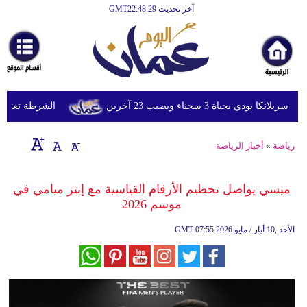
آخر تحديث GMT22:48:29
الرئيسية
أخبارعاجلة
رياضة
ثقافة
ي بحياة 3 سجناء ويصيب 23 آخرين
الشرطة تعتقل إمر
إقتصاد
رياضة
»
أخبار الرياضة
فن
وموسيقى
ميسي يواصل تحطيم الأرقام القياسية مع إنتر ميامي في
موسم 2026
أزياء
07:55 2026 الأحد ,10 أيار / مايو
GMT
صحة
وتغذية
سياحة