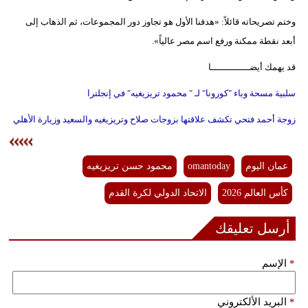
وختم تصريحاته قائلاً: «هدفنا الأول هو تجاوز دور المجموعات، ثم الذهاب إلى
أبعد نقطة ممكنة ورفع اسم مصر عالياً».
قد يهمك أيضــــــــــــــا
سلبية مسحة وباء "كورونا" لـ " محمود تريزيغيه" في إنجلترا
زوجة أحمد فتحي تكشف علاقتها بزوجات صلاح وتريزيغيه والسعيد وزيارة الأهلي
عمان اليوم
omantoday
محمود حسن تريزيغيه
كأس العالم 2026
الاتحاد الدولي لكرة القدم
أرسل تعليقك
*
الإسم
*
البريد الألكتروني