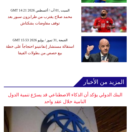
GMT 14:21 2026 السبت ,01 آب / أغسطس
محمد صلاح يقترب من طرابزون سبور بعد
توقف مفاوضات بشكتاش
GMT 15:53 2026 الجمعة ,31 تموز / يوليو
استقالة مستشار إنفانتينو احتجاجاً على خطة
بيع حصص من بطولات الفيفا
المزيد من الأخبار
البنك الدولي يؤكد أن الذكاء الاصطناعي قد يسرّع تنمية الدول
النامية خلال عقد واحد