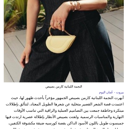
النجمة اللبنانية كارمن بصيبص
بيروت - عُمان اليوم
أبهرت النجمة اللبنانية كارمن بصيبص الجمهور مؤخراً بأحدث ظهور لها، حيث
اعتمدت قصة الشعر القصير متخلية عن شعرها الطويل المعتاد، لتتألق بإطلالات
مبتكرة وخاطفة جمعت بين التصاميم العملية والراقية التي تناسب الأوقات
النهارية والمناسبات الرسمية. ولفتت بصيبص الأنظار بإطلالة عصرية ارتدت فيها
جمبسوت طويل باللون الأسود الداكن بقصة كورسيه ضيقة مكشوفة الكتفين،