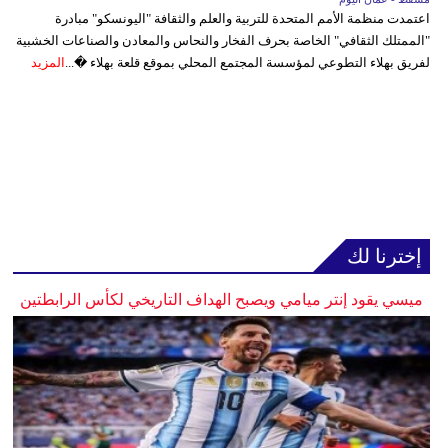
اعتمدت منظمة الأمم المتحدة للتربية والعلم والثقافة "اليونسكو" مبادرة
"الممتلك الثقافي" الخاصة بحرف الفخار والنحاس والمعادن والصناعات الخشبية
لفريق بهلاء التطوعي لمؤسسة المجتمع المحلي بموقع قلعة بهلاء �...
المزيد
إخترنا لك
ميسي يقود إنتر ميامي ويصبح الهداف التاريخي لكأس الرابطتين