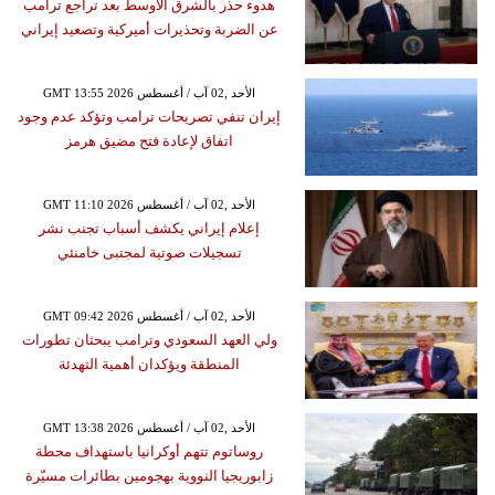
هدوء حذر بالشرق الأوسط بعد تراجع ترامب
عن الضربة وتحذيرات أميركية وتصعيد إيراني
GMT 13:55 2026 الأحد ,02 آب / أغسطس
إيران تنفي تصريحات ترامب وتؤكد عدم وجود
اتفاق لإعادة فتح مضيق هرمز
GMT 11:10 2026 الأحد ,02 آب / أغسطس
إعلام إيراني يكشف أسباب تجنب نشر
تسجيلات صوتية لمجتبى خامنئي
GMT 09:42 2026 الأحد ,02 آب / أغسطس
ولي العهد السعودي وترامب يبحثان تطورات
المنطقة ويؤكدان أهمية التهدئة
GMT 13:38 2026 الأحد ,02 آب / أغسطس
روساتوم تتهم أوكرانيا باستهداف محطة
زابوريجيا النووية بهجومين بطائرات مسيّرة