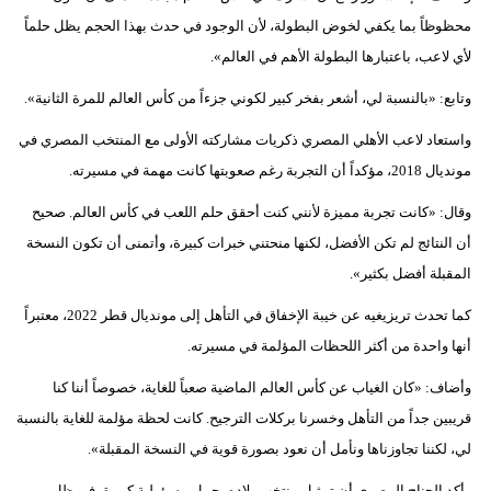
محظوظاً بما يكفي لخوض البطولة، لأن الوجود في حدث بهذا الحجم يظل حلماً
فيديو
لأي لاعب، باعتبارها البطولة الأهم في العالم».
سيارات
وتابع: «بالنسبة لي، أشعر بفخر كبير لكوني جزءاً من كأس العالم للمرة الثانية».
واستعاد لاعب الأهلي المصري ذكريات مشاركته الأولى مع المنتخب المصري في
مونديال 2018، مؤكداً أن التجربة رغم صعوبتها كانت مهمة في مسيرته.
وقال: «كانت تجربة مميزة لأنني كنت أحقق حلم اللعب في كأس العالم. صحيح
أن النتائج لم تكن الأفضل، لكنها منحتني خبرات كبيرة، وأتمنى أن تكون النسخة
المقبلة أفضل بكثير».
كما تحدث تريزيغيه عن خيبة الإخفاق في التأهل إلى مونديال قطر 2022، معتبراً
أنها واحدة من أكثر اللحظات المؤلمة في مسيرته.
وأضاف: «كان الغياب عن كأس العالم الماضية صعباً للغاية، خصوصاً أننا كنا
قريبين جداً من التأهل وخسرنا بركلات الترجيح. كانت لحظة مؤلمة للغاية بالنسبة
لي، لكننا تجاوزناها ونأمل أن نعود بصورة قوية في النسخة المقبلة».
وأكد الجناح المصري أن تمثيل منتخب بلاده يحمل مسؤولية كبيرة، في ظل