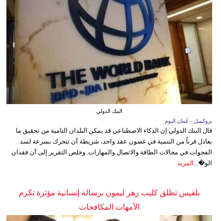
البنك الدولي
بروكسل - عُمان اليوم
قال البنك الدولي إن الذكاء الاصطناعي قد يمكن البلدان النامية من تحقيق ما
يعادل قرناً من التنمية في غضون عقد واحد، شريطة أن تتحرك بسرعة لسد
الفجوات في مجالات الطاقة والاتصال والمهارات. وخلص التقرير إلى أن فقدان
الو�...
المزيد
بلقيس تطلق كليب زهر ليمون برسالة إنسانية مؤثرة تكرم
الأمهات المكافحات