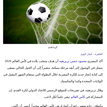
وسفر
ديكور
أخبار
إعلام
تعليم
كرة قدم
مرأة
القاهرة - عُمان اليوم
أكد المصري
محمود حسن تريزيغيه
أن هدف منتخب بلاده في كأس العالم 2026
علوم
يتمثل في الوصول إلى أبعد مرحلة ممكنة، مشيراً إلى أن الجيل الحالي يسعى
وتكنولوجيا
إلى كتابة إنجاز جديد للكرة المصرية خلال البطولة التي ستقام الشهر المقبل في
الولايات المتحدة وكندا والمكسيك.
بيئة
وقال تريزيغيه، في تصريحات للموقع الرسمي للاتحاد الدولي لكرة القدم، إن
مدوَّنات
المشاركة في
كأس العالم
تبقى حلماً لكل لاعب.
أبراج
وأضاف: «إنه شعور رائع أن أشارك في كأس العالم مجدداً. أتمنى أن أكون