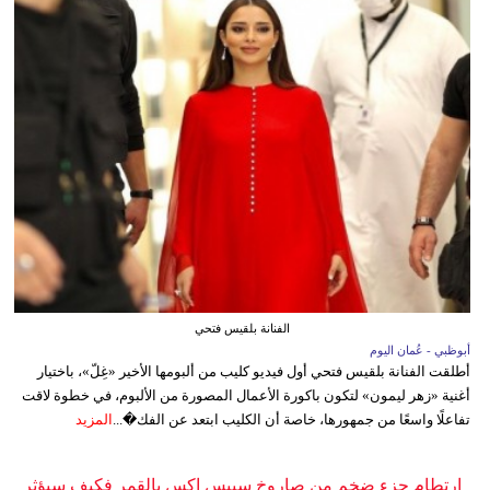
الفنانة بلقيس فتحي
أبوظبي - عُمان اليوم
أطلقت الفنانة بلقيس فتحي أول فيديو كليب من ألبومها الأخير «غِلّ»، باختيار
أغنية «زهر ليمون» لتكون باكورة الأعمال المصورة من الألبوم، في خطوة لاقت
تفاعلًا واسعًا من جمهورها، خاصة أن الكليب ابتعد عن الفك�...
المزيد
ارتطام جزء ضخم من صاروخ سبيس إكس بالقمر فكيف سيؤثر