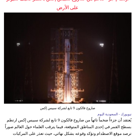
على الأرض
صاروخ فالكون 9 تابع لشركة سبيس إكس
نيويورك - السعودية اليوم
يُعتقد أن جزءاً ضخماً تائهاً من صاروخ فالكون 9 تابع لشركة سبيس إكس ارتطم
بسطح القمر في إحدى المناطق المتوقعة، فيما يترقب العلماء حول العالم صوراً
ترصد موقع الاصطدام وتؤكد وقوعه بشكل نهائي، حيث تعذر على المركبات