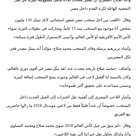
الشعبية الهائلة لكرة القدم داخل مصر.
وقال: «اللعب من أجل منتخب مصر شعور استثنائي، لأنك تمثل 120 مليون
شخص. أنا موجود مع المنتخب منذ 13 عاماً، وشاركت في بطولات كثيرة، سواء
كأس الأمم الأفريقية أو كأس العالم، وأتمنى الاستمرار لأطول فترة ممكنة».
وأشاد تريزيغيه بزميله وقائد المنتخب محمد صلاح، مؤكداً أنه يمثل مصدر فخر
لكل المصريين.
وأضاف: «محمد صلاح تاريخه يتحدث عنه. لقد مثّل مصر في أقوى دوري بالعالم،
وكان بالنسبة لنا أفضل لاعب في العالم. وجوده يمنح المنتخب إضافة كبيرة،
ونتمنى مساعدته على تحقيق أكبر طموحاته».
وأشار اللاعب المصري إلى أهمية نقل الخبرات إلى الجيل الجديد داخل
المنتخب، خصوصاً أن عدداً قليلاً فقط من لاعبي مونديال 2018 ما زالوا حاضرين
مع الفريق.
وقال: «لم يتبقَ من جيل كأس العالم 2018 سوى محمد صلاح ومحمد الشناوي
وأنا، ولذلك نحاول نقل خبراتنا إلى بقية اللاعبين».