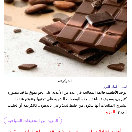
الشوكولاتة
لندن - عُمان اليوم
توجد الأطعمة فائقة المعالجة في عدد من الأغذية على نحو يفوق ما قد يتصوره
كثيرون، وسوف تساعدك هذه الوصفات الشهية على تجنبها. ونتوقع عندما
نشتري المثلجات أنها تتكون من خليط لذيذ وغني بالدهون، كالكريمة أو الحليب،
إلى ج...
المزيد
المزيد من التحقيقات السياحية
أحدث إطلالات كارمن بصيبص شعر قصير واختيارات مبتكرة