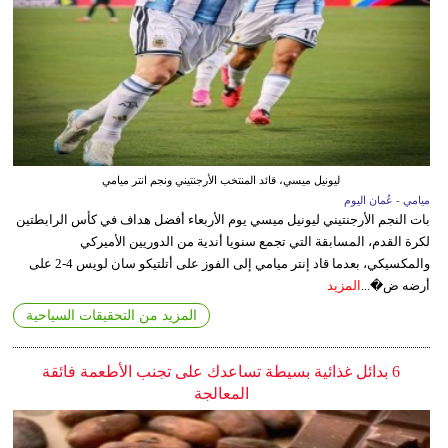
ليونيل ميسي، قائد المنتخب الأرجنتيني ونجم انتر ميامي
ميامي - عُمان اليوم
بات النجم الأرجنتيني ليونيل ميسي يوم الأربعاء أفضل هداف في كأس الرابطتين
لكرة القدم، المسابقة التي تجمع سنويا أندية من الدوريين الأميركي
والمكسيكي، بعدما قاد إنتر ميامي إلى الفوز على أتلتيكو سان لويس 4-2 على
أرضه ض�...
المزيد
المزيد من التحقيقات السياحية
6 بدائل غذائية بسيطة تساعدك على تجنب الأطعمة فائقة
المعالجة