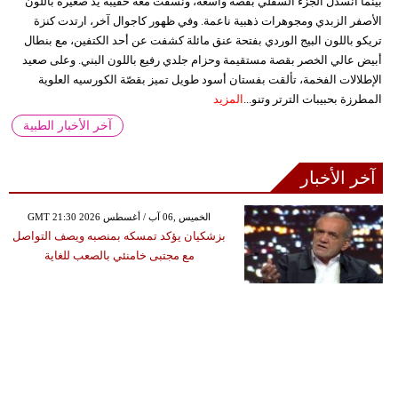
بينما انسدل الجزء السفلي بقصة واسعة، ونسقت معه حقيبة يد صغيرة باللون
الأصفر الزبدي ومجوهرات ذهبية ناعمة. وفي ظهور كاجوال آخر، ارتدت كنزة
تريكو باللون البيج الوردي بفتحة عنق مائلة كشفت عن أحد الكتفين، مع بنطال
أبيض عالي الخصر بقصة مستقيمة وحزام جلدي رفيع باللون البني. وعلى صعيد
الإطلالات الفخمة، تألقت بفستان أسود طويل تميز بقصّة الكورسيه العلوية
المطرزة بحبيبات الترتر وتنو...
المزيد
آخر الأخبار الطبية
آخر الأخبار
GMT 21:30 2026 الخميس ,06 آب / أغسطس
بزشكيان يؤكد تمسكه بمنصبه ويصف التواصل
مع مجتبى خامنئي بالصعب للغاية