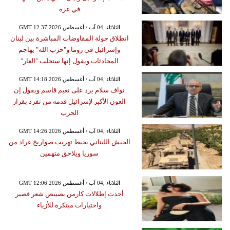
في غزة
GMT 12:37 2026 الثلاثاء ,04 آب / أغسطس
انطلاق جولة المفاوضات المباشرة بين لبنان
وإسرائيل في روما و"حزب الله" يهاجم
المحادثات ويقول إنها ستجلب "العار"
GMT 14:18 2026 الثلاثاء ,04 آب / أغسطس
نواف سلام يرد على نعيم قاسم ويقول إن
العون الأكبر لإسرائيل قدمه من تفرد بقرار
الحرب
GMT 14:26 2026 الثلاثاء ,04 آب / أغسطس
الجيش اللبناني يحبط تهريب صواريخ غراد من
سوريا ويلاحق متهمين
GMT 12:06 2026 الثلاثاء ,04 آب / أغسطس
أحدث إطلالات كارمن بصيبص شعر قصير
واختيارات مبتكرة للأزياء