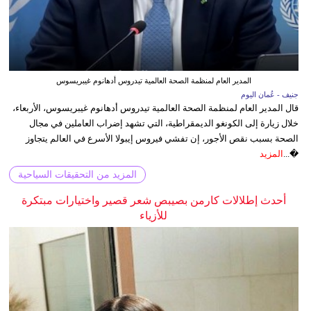
المدير العام لمنظمة الصحة العالمية تيدروس أدهانوم غيبريسوس
جنيف - عُمان اليوم
قال المدير العام لمنظمة الصحة العالمية تيدروس أدهانوم غيبريسوس، الأربعاء،
خلال زيارة إلى الكونغو الديمقراطية، التي تشهد إضراب العاملين في مجال
الصحة بسبب نقص الأجور، إن تفشي فيروس إيبولا الأسرع في العالم يتجاوز
�...
المزيد
المزيد من التحقيقات السياحية
أحدث إطلالات كارمن بصيبص شعر قصير واختيارات مبتكرة
للأزياء