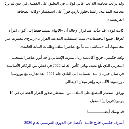
ولم ترغب محامية اللاعب، فاني كولان، في التعليق على القضية، في حين لم تردّ
محامية المدعية، راشيل-فلور باردو، فوراً على استفسار «وكالة الصحافة
الفرنسية».
كانت كولان قد عدَّت عند قرار الإحالة أن «الاتهام يستند فقط إلى أقوال امرأة
تُعرقل جميع التحقيقات»، بينما استقبلت المدعية القرار بـ«ارتياح»، معتبرة، عبر
محاميتها، أنه «يتماشى تماماً مع عناصر الملف وطلبات النيابة العامة».
ويُعد حكيمي، خريج أكاديمية ريال مدريد الإسباني وأحد أبرز عناصر المنتخب
المغربي الذي بلغ نصف نهائي كأس العالم 2022 في قطر، من الركائز الأساسية
في سان جيرمان منذ انضمامه إلى النادي عام 2021، بعد تجارب مع بوروسيا
دورتموند الألماني، وإنتر ميلان الإيطالي.
ووفق المصدر المطلع على الملف، من المنتظر صدور القرار القضائي في 19
يونيو (حزيران) المقبل.
قد يهمك أيضــــــــــــــا
أشرف حكيمي خارج قائمة الأفضل في الدوري الفرنسي لعام 2026