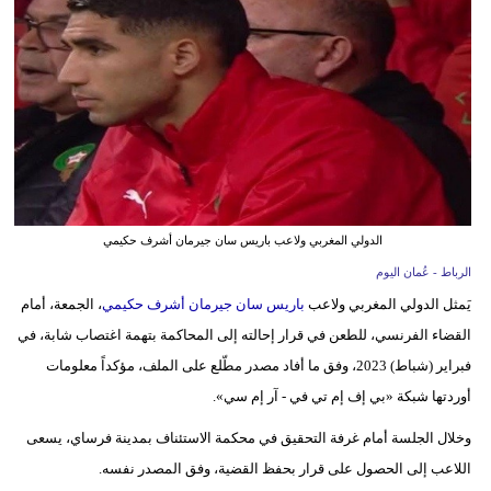
وسفر
ديكور
أخبار
إعلام
تعليم
الدولي المغربي ولاعب باريس سان جيرمان أشرف حكيمي
مرأة
الرباط - عُمان اليوم
علوم
يَمثل الدولي المغربي ولاعب
باريس سان جيرمان
أشرف حكيمي
، الجمعة، أمام
وتكنولوجيا
القضاء الفرنسي، للطعن في قرار إحالته إلى المحاكمة بتهمة اغتصاب شابة، في
فبراير (شباط) 2023، وفق ما أفاد مصدر مطّلع على الملف، مؤكداً معلومات
بيئة
أوردتها شبكة «بي إف إم تي في - آر إم سي».
مدوَّنات
وخلال الجلسة أمام غرفة التحقيق في محكمة الاستئناف بمدينة فرساي، يسعى
اللاعب إلى الحصول على قرار بحفظ القضية، وفق المصدر نفسه.
أبراج