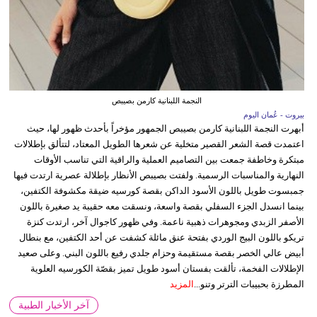
النجمة اللبنانية كارمن بصيبص
بيروت - عُمان اليوم
أبهرت النجمة اللبنانية كارمن بصيبص الجمهور مؤخراً بأحدث ظهور لها، حيث
اعتمدت قصة الشعر القصير متخلية عن شعرها الطويل المعتاد، لتتألق بإطلالات
مبتكرة وخاطفة جمعت بين التصاميم العملية والراقية التي تناسب الأوقات
النهارية والمناسبات الرسمية. ولفتت بصيبص الأنظار بإطلالة عصرية ارتدت فيها
جمبسوت طويل باللون الأسود الداكن بقصة كورسيه ضيقة مكشوفة الكتفين،
بينما انسدل الجزء السفلي بقصة واسعة، ونسقت معه حقيبة يد صغيرة باللون
الأصفر الزبدي ومجوهرات ذهبية ناعمة. وفي ظهور كاجوال آخر، ارتدت كنزة
تريكو باللون البيج الوردي بفتحة عنق مائلة كشفت عن أحد الكتفين، مع بنطال
أبيض عالي الخصر بقصة مستقيمة وحزام جلدي رفيع باللون البني. وعلى صعيد
الإطلالات الفخمة، تألقت بفستان أسود طويل تميز بقصّة الكورسيه العلوية
المطرزة بحبيبات الترتر وتنو...
المزيد
آخر الأخبار الطبية