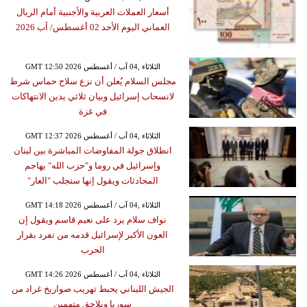
أسعار العملات العربية والأجنبية أمام الريال
العماني اليوم الأحد 02 أغسطس/ آب 2026
GMT 12:50 2026 الثلاثاء ,04 آب / أغسطس
مجلس السلام يُعلن أن نزع سلاح حماس شرط
لانسحاب إسرائيل وبيان ثلاثي يدين الانتهاكات
في غزة
GMT 12:37 2026 الثلاثاء ,04 آب / أغسطس
انطلاق جولة المفاوضات المباشرة بين لبنان
وإسرائيل في روما و"حزب الله" يهاجم
المحادثات ويقول إنها ستجلب "العار"
GMT 14:18 2026 الثلاثاء ,04 آب / أغسطس
نواف سلام يرد على نعيم قاسم ويقول إن
العون الأكبر لإسرائيل قدمه من تفرد بقرار
الحرب
GMT 14:26 2026 الثلاثاء ,04 آب / أغسطس
الجيش اللبناني يحبط تهريب صواريخ غراد من
سوريا ويلاحق متهمين