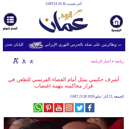
آخر تحديث GMT14:10:36
الرئيسية
أخبارعاجلة
رياضة
ثقافة
 وطائرتين على صلة بالحرس الثوري الإيراني
اليابان تحذر من ال
إقتصاد
رياضة
»
أخبار الرياضة
فن
وموسيقى
أشرف حكيمي يمثل أمام القضاء الفرنسي للطعن في
قرار محاكمته بتهمة اغتصاب
أزياء
23:28 2026 الجمعة ,22 أيار / مايو
GMT
صحة
وتغذية
سياحة