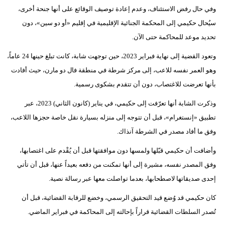
وفي حال رفض الاستئناف، وعدم إعادة توصيف الوقائع على أنها جنحة أخرى،
فيديو
سيُحال حكيمي إلى المحكمة الجنائية الإقليمية في إقليم «أو دو سين»، دون
سيارات
تحديد موعد للمحاكمة حتى الآن.
وتعود القضية إلى نهاية فبراير 2023، حين توجهت شابة، كانت تبلغ حينها 24 عاماً،
وهو العمر نفسه للاعب، إلى مركز شرطة في منطقة فال دو مارن، حيث أفادت
بأنها تعرضت للاغتصاب، دون أن تتقدم بشكوى رسمية.
وذكرت الشابة أنها تعرّفت إلى حكيمي، في يناير (كانون الثاني) 2023، عبر
تطبيق «إنستغرام»، قبل أن تتوجه إلى منزله بسيارة نقل خاصة حجزها اللاعب،
وفق ما أفاد مصدر في الشرطة آنذاك.
وأضافت أن حكيمي قبّلها ولمسها دون موافقتها قبل أن يُقْدم على اغتصابها،
وفق المصدر نفسه، مشيرة إلى أنها تمكنت من دفعه بعيداً عنها، قبل أن تأتي
إحدى صديقاتها لاصطحابها، بعدما تواصلت معها عبر رسالة نصية.
كان حكيمي قد وُضع قيد التحقيق الرسمي، وخضع للرقابة القضائية، قبل أن
تُصدر السلطات القضائية قراراً بإحالته إلى المحاكمة في فبراير الماضي.