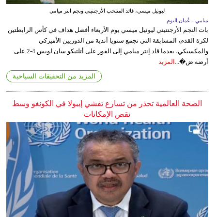
ليونيل ميسي، قائد المنتخب الأرجنتيني ونجم انتر ميامي
ميامي - عُمان اليوم
بات النجم الأرجنتيني ليونيل ميسي يوم الأربعاء أفضل هداف في كأس الرابطتين
لكرة القدم، المسابقة التي تجمع سنويا أندية من الدوريين الأميركي
والمكسيكي، بعدما قاد إنتر ميامي إلى الفوز على أتلتيكو سان لويس 4-2 على
أرضه ض�...
المزيد
المزيد من التحقيقات السياحية
الصحة العالمية تحذر من تسارع تفشي إيبولا في الكونغو وسط
نقص الإمكانات