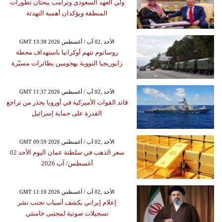
ولي العهد السعودي وترامب يبحثان تطورات
المنطقة ويؤكدان أهمية التهدئة
GMT 13:38 2026 الأحد ,02 آب / أغسطس
روساتوم تتهم أوكرانيا باستهداف محطة
زابوريجيا النووية بهجومين بطائرات مسيّرة
GMT 11:37 2026 الأحد ,02 آب / أغسطس
قائد القوات الأميركية في أوروبا يحذر من تراجع
القدرة على حماية إسرائيل
GMT 09:59 2026 الأحد ,02 آب / أغسطس
سعر الذهب في سلطنة عمان اليوم الأحد 02
أغسطس/ آب 2026
GMT 11:10 2026 الأحد ,02 آب / أغسطس
إعلام إيراني يكشف أسباب تجنب نشر
تسجيلات صوتية لمجتبى خامنئي