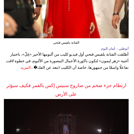
الفنانة بلقيس فتحي
أبوظبي - عُمان اليوم
أطلقت الفنانة بلقيس فتحي أول فيديو كليب من ألبومها الأخير «غِلّ»، باختيار
أغنية «زهر ليمون» لتكون باكورة الأعمال المصورة من الألبوم، في خطوة لاقت
تفاعلًا واسعًا من جمهورها، خاصة أن الكليب ابتعد عن الفك�...
المزيد
ارتطام جزء ضخم من صاروخ سبيس إكس بالقمر فكيف سيؤثر
على الأرض