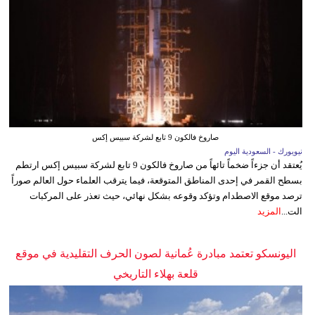
صاروخ فالكون 9 تابع لشركة سبيس إكس
نيويورك - السعودية اليوم
يُعتقد أن جزءاً ضخماً تائهاً من صاروخ فالكون 9 تابع لشركة سبيس إكس ارتطم
بسطح القمر في إحدى المناطق المتوقعة، فيما يترقب العلماء حول العالم صوراً
ترصد موقع الاصطدام وتؤكد وقوعه بشكل نهائي، حيث تعذر على المركبات
الت...
المزيد
اليونسكو تعتمد مبادرة عُمانية لصون الحرف التقليدية في موقع
قلعة بهلاء التاريخي