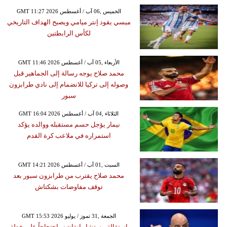
GMT 11:27 2026 الخميس ,06 آب / أغسطس
ميسي يقود إنتر ميامي ويصبح الهداف التاريخي
لكأس الرابطتين
GMT 11:46 2026 الأربعاء ,05 آب / أغسطس
محمد صلاح يوجه رسالة إلى الجماهير قبل
وصوله إلى تركيا للانضمام إلى نادي طرابزون
سبور
GMT 16:04 2026 الثلاثاء ,04 آب / أغسطس
نيمار يؤجل حسم مستقبله ووالده يؤكد
استمراره في ملاعب كرة القدم
GMT 14:21 2026 السبت ,01 آب / أغسطس
محمد صلاح يقترب من طرابزون سبور بعد
توقف مفاوضات بشكتاش
GMT 15:53 2026 الجمعة ,31 تموز / يوليو
استقالة مستشار إنفانتينو احتجاجاً على خطة