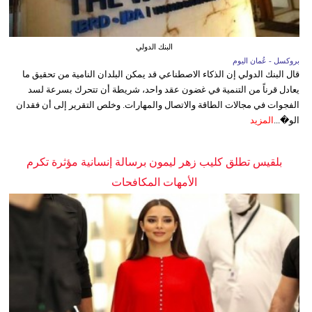
البنك الدولي
بروكسل - عُمان اليوم
قال البنك الدولي إن الذكاء الاصطناعي قد يمكن البلدان النامية من تحقيق ما
يعادل قرناً من التنمية في غضون عقد واحد، شريطة أن تتحرك بسرعة لسد
الفجوات في مجالات الطاقة والاتصال والمهارات. وخلص التقرير إلى أن فقدان
الو�...
المزيد
بلقيس تطلق كليب زهر ليمون برسالة إنسانية مؤثرة تكرم
الأمهات المكافحات