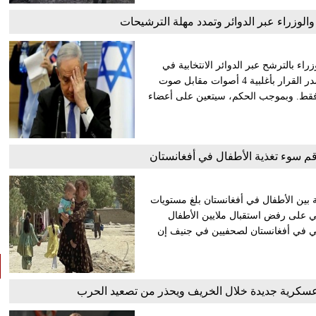
الوزراء عبر الدوائر وتمدد مهلة الترشيحات
ء بالترشح عبر الدوائر الانتخابية في
الانتخابات التمهيدية، بعد قبول التماسات طعنت في آلية إقراره. وصدر القرار بأغلبية 4 أصوات مقابل صوت
ياً قرار مؤتمر الحزب الذي أُقر بفارق 5 أصوات فقط. وبموجب الحكم، سيتعين على أعضاء
اقم سوء تغذية الأطفال في أفغانستان
ذية بين الأطفال في أفغانستان بلغ مستويات
 على رفض استقبال ملايين الأطفال
المي في أفغانستان لصحفيين في جنيف إن
 عسكرية جديدة خلال الخريف ويحذر من تصعيد الحرب