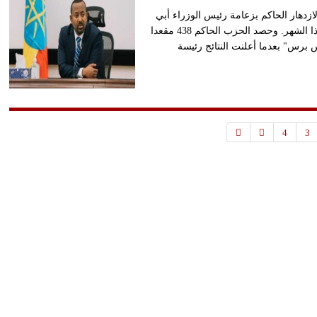
الازدهار الحاكم بزعامة رئيس الوزراء أبي
أحمد بأغلبية برلمانية مريحة مرة أخرى في الانتخابات التي جرت هذا الشهر. وحصد الحزب الحاكم 438 مقعدا
نس برس" بعدما أعلنت النتائج رئيسة
4
3