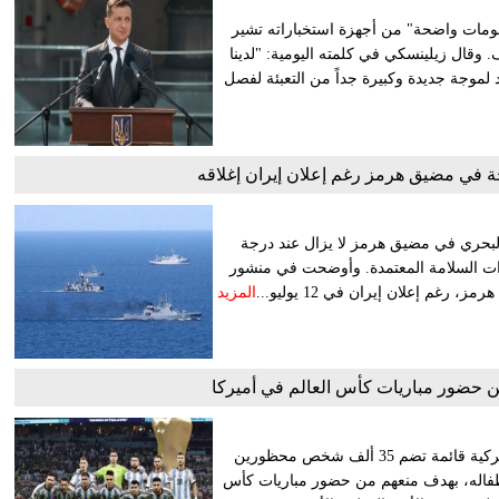
لومات واضحة" من أجهزة استخباراته تشير
 وقال زيلينسكي في كلمته اليومية: "لدينا
موجة جديدة وكبيرة جداً من التعبئة لفصل
احة في مضيق هرمز رغم إعلان إيران إغلاقه
ي البحري في مضيق هرمز لا يزال عند درجة
راءات السلامة المعتمدة. وأوضحت في منشور
م إعلان إيران في 12 يوليو...
المزيد
في خطوة غير مسبوقة، سلمت الحكومة الأرجنتينية السلطات الأميركية قائمة تضم 35 ألف شخص محظورين
 عن سداد نفقة أطفاله، بهدف منعهم من حضور مباريات كأس