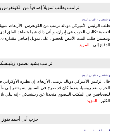
ترامب يطلب تمويلاً إضافياً من الكونغرس بقيمة 88 مليار دولار لتغطية تكاليف الحر
واشنطن - عُمان اليوم
لتغطية تكاليف الحرب في إيران، ويأتي ذلك فيما يتصاعد القلق لدى ا
الدفاع إلى...
المزيد
ترامب يشيد بصمود زيلينسكي 
واشنطن - عُمان اليوم
قال الرئيس الأميركي دونالد ترمب، الأربعاء، إن نظيره الأوكراني ف
الحرب ضد روسيا، بعدما كان قد صرح في السابق إنه يفتقر إلى «
للصحافيين في المكتب البيضوي متحدثا عن زيلينسكي «إنه يبلي بلاء
الكثير...
المزيد
حزب أبي أحمد يفوز فوز