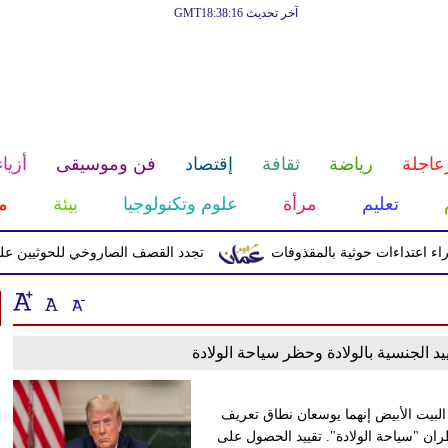
آخر تحديث GMT18:38:16
عاجلة
رياضة
ثقافة
إقتصاد
فن وموسيقى
أزياء
تعليم
مرأة
علوم وتكنولوجيا
بيئة
م
تجدد القصف الصاروخي للحوثيين على 
يد الجنسية بالولادة وحظر سياحة الولادة
البيت الأبيض إنهما يوسعان نطاق تعريف
ن "سياحة الولادة". تقييد الحصول على