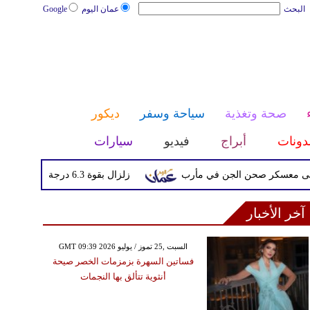
البحث
عمان اليوم
Google
صحة وتغذية
سياحة وسفر
ديكور
دونات
أبراج
فيديو
سيارات
معسكر صحن الجن في مأرب
زلزال بقوة 6.3 درجة يضرب جنوب الفلبين دون تحذيرات من تسونامي أو أضرار فورية
آخر الأخبار
GMT 09:39 2026 السبت ,25 تموز / يوليو
فساتين السهرة بزمزمات الخصر صيحة
أنثوية تتألق بها النجمات