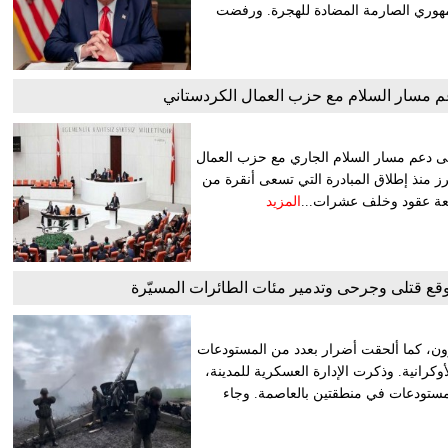
جمهوري الصارمة المضادة للهجرة. ورفضت
م مسار السلام مع حزب العمال الكردستاني
إلى دعم مسار السلام الجاري مع حزب العمال
طوة تشريعية تُعد الأبرز منذ إطلاق المبادرة التي تسعى أنقرة من
أربعة عقود وخلف عشرات...
المزيد
توقع قتلى وجرحى وتدمير مئات الطائرات المسيّرة
صًا على الأقل حتفهم في غارات روسية وأصيب ‌27 آخرون، كما ⁠ألحقت ‌أضرار بعدد ‌من المستودعات
أوكرانية. وذكرت الإدارة العسكرية للمدينة،
كمستودعات في منطقتين بالعاصمة. وجاء