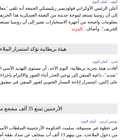
كييف - عُمان اليوم
أعلن الرئيس الأوكراني فولوديمير زيلينسكي الجمعة أنه تلقى "مع
إلى أن روسيا تستعد لموجة جديدة من التعبئة العسكرية هذا الخريف.
معلومات واضحة من أجهزة الاستخبارات تشير إلى أن روسيا تستعد ل
الخريف". وأضاف...
المزيد
هيئة بريطانية تؤكد استمرار المل
لندن - عُمان اليوم
أفادت هيئة بحرية بريطانية، اليوم الأحد، أن مستوى التهديد الأمن
"شديد"، داعية السفن إلى توخي الحذر أثناء العبور والالتزام بإج
على إكس، استمرار إتاحة المسار الجنوبي لعبور السفن في مضيق هرمز، رغ
الأرجنتين تمنع 35 ألف مشجع من حضور مباريات كأس العالم في أميركا
بوينس آيرس - عُمان اليوم
من دخول الملاعب، من بينهم 13 ألف أب متخلف