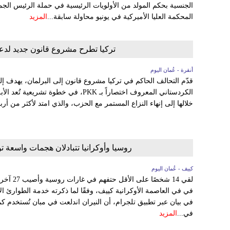
الجنسية بحكم المولد من الأولويات الرئيسية في حملة الرئيس ال
المحكمة العليا الأميركية في يونيو محاولة سابقة...
المزيد
تركيا تطرح مشروع قانون جديد لدع
أنقرة - عُمان اليوم
قدّم التحالف الحاكم في تركيا مشروع قانون إلى البرلمان، يهدف 
الكردستاني المعروف اختصاراً بـ PKK، في خ
خلالها إلى إنهاء النزاع المستمر مع الحزب، والذي امتد لأكثر من 
روسيا وأوكرانيا تتبادلان هجمات واسعة 
كييف - عُمان اليوم
لقي 14 شخ
‌في ⁠في العاصمة الأوكرانية كييف، وفقًا لما ذكرته خدمة الطوارئ ال
في بيان عبر تطبيق تلجرام، أن النيران اندلعت في مبان تُستخدم 
في...
المزيد