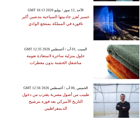
GMT 16:13 2026 الأحد ,12 تموز / يوليو
عسير تُعزز جاذبيتها السياحية بتدشين أكبر
نافورة في المملكة بمنتجع الوادي
GMT 12:35 2026 السبت ,01 آب / أغسطس
حلول منزلية ساحرة لاستعادة نعومة
مناشفكِ الخشنة بدون معطرات
GMT 12:56 2026 الخميس ,06 آب / أغسطس
طبيب من أصول مصرية يقترب من دخول
التاريخ الأميركي بعد فوزه بترشيح
الديمقراطيين