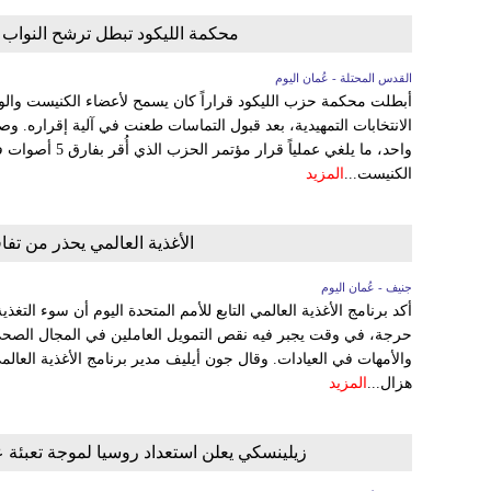
محكمة الليكود تبطل ترشح النواب و
القدس المحتلة - عُمان اليوم
أبطلت محكمة حزب الليكود قراراً كان يسمح لأعضاء الكنيست والوزرا
واحد، ما يلغي عمل
الكنيست...
المزيد
الأغذية العالمي يحذر من تف
جنيف - عُمان اليوم
أكد برنامج الأغذية العالمي التابع للأمم المتحدة اليوم أن سوء التغ
حرجة، في وقت يجبر فيه نقص التمويل العاملين في المجال الصحي
والأمهات في العيادات. وقال جون أيليف مدير برنامج الأغذية الع
هزال...
المزيد
زيلينسكي يعلن استعداد روسيا لموجة تعبئة