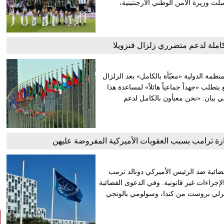
سلت وزيرة الأمن الوطني الأرجنتينية،
 كاملة لدعم متضرري زلزال فنزويلا
ظمة الدولية «معبّأة بالكامل» بعد الزلزال
 من 150 قتيلاً، عادّاً أن الوضع يتطلب «جهداً جماعياً هائلاً» لمساعدة هذا
في بيان: «نحن معبأون بالكامل لدعم
دارة ترامب بسبب العقوبات الأميركية المفروضة عليهن
ضائية ضد ​الرئيس الأميركي دونالد ترمب
جراءات غير قانونية. وفي الدعوى القضائية
مبرلي بروست من كندا، ‌وسولومي بالونجي