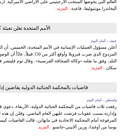
العالم التي يخوضها المنتخب الأرجنتيني على الأراضي الأميركية. أر
أليخاندرا مونتيوليفا، قاعدة...
المزيد
الأمم المتحدة تعلن تعبئة
جنيف - عُمان اليوم
أعلن مسؤول العمليات الإنسانية في الأمم المتحدة، الخميس، أن المن
المزدوج الذي ضرب فنزويلا وأوقع أكثر
البلد، وفق ما نقلته «وكالة الصحافة الفرنسية». وقال توم فليتشر 
سكان...
المزيد
قاضيات بالمحكمة الجنائية الدولية يقاضين إ
واشنطن - عُمان اليوم
رفعت ثلاث قاضيات من المحكمة الجنائية الدولية، الأربعاء، دعوى ق
وإدارته بسبب عقوبات فرضت عليهن العام الماضي، وقلن إن هذه الإ
المرفوعة أمام المحكمة الاتحادية في مانهاتن، قالت القاضيات كي
بوسا ‌من أوغندا، ​ورين ‌ألابيني-جانسو...
المزيد