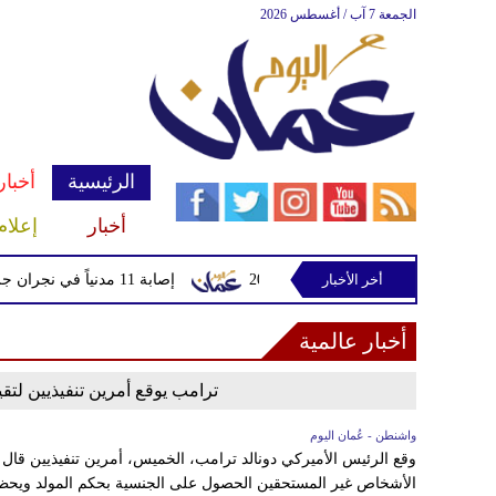
الجمعة 7 آب / أغسطس 2026
الرئيسية
أخبار
أخبار
إعلام
أخر الأخبار
دي قادماً من لايبزيغ حتى 2033
إصابة 11 مدنياً في نجران جراء اعتداءات حوثية بالمقذوفات
أخبار عالمية
ترامب يوقع أمرين تنفيذيين لتقي
واشنطن - عُمان اليوم
وقع الرئيس الأميركي دونالد ترامب، الخميس، أمرين تنفيذيين قال 
الأشخاص غير المستحقين الحصول على الجنسية بحكم المولد ويحظرا