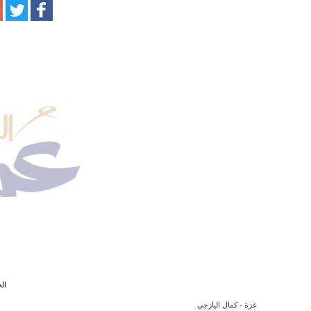
ال
غزة - كمال اليازجي