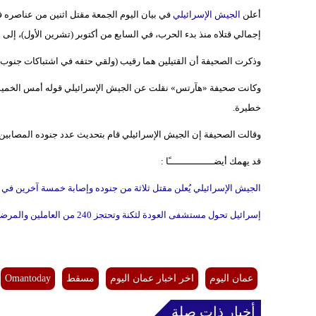
أعلن
الجيش الإسرائيلي
في بيان اليوم الجمعة مقتل اثنين من عناصره ف
إجمالي قتلاه منذ بدء الحرب، في السابع من أكتوبر (تشرين الأول)، إلى 139.
وذكرت الصحيفة أن القتيلين هما رقيب (ولقي حتفه في اشتباكات جنوب غ
خطيرة.
وقالت الصحيفة إن الجيش الإسرائيلي قام بتحديث عدد جنوده المصابين منذ بداي
قد يهمك أيضــــــــــــــــًا :
الجيش الإسرائيلي يُعلن مقتل ثلاثة من جنوده وإصابة خمسة آخرين في
إسرائيل تحول مستشفى العودة لثكنة وتحتجز 240 من العاملين والمرضى والنازحين
عمان اليوم
اخر اخبار عمان اليوم
مسقط
Omantoday
أخبار ذات صلة