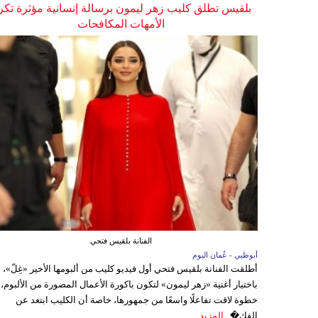
بلقيس تطلق كليب زهر ليمون برسالة إنسانية مؤثرة تكر
الأمهات المكافحات
الفنانة بلقيس فتحي
أبوظبي - عُمان اليوم
أطلقت الفنانة بلقيس فتحي أول فيديو كليب من ألبومها الأخير «غِلّ»،
باختيار أغنية «زهر ليمون» لتكون باكورة الأعمال المصورة من الألبوم،
خطوة لاقت تفاعلًا واسعًا من جمهورها، خاصة أن الكليب ابتعد عن
الفك�...
المزيد