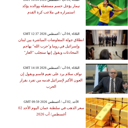
نيمار يؤجل حسم مستقبله ووالده يؤكد
استمراره في ملاعب كرة القدم
GMT 12:37 2026 الثلاثاء ,04 آب / أغسطس
انطلاق جولة المفاوضات المباشرة بين لبنان
وإسرائيل في روما و"حزب الله" يهاجم
المحادثات ويقول إنها ستجلب "العار"
GMT 14:18 2026 الثلاثاء ,04 آب / أغسطس
نواف سلام يرد على نعيم قاسم ويقول إن
العون الأكبر لإسرائيل قدمه من تفرد بقرار
الحرب
GMT 09:59 2026 الأحد ,02 آب / أغسطس
سعر الذهب في سلطنة عمان اليوم الأحد 02
أغسطس/ آب 2026