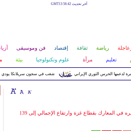
آخر تحديث GMT13:56:42
عاجلة
رياضة
ثقافة
إقتصاد
فن وموسيقى
أزياء
تعليم
مرأة
علوم وتكنولوجيا
بيئة
م
 الحرس الثوري الإيراني
شغب في سجون سريلانكا يودي بحياة 3 سجناء ويصيب 23 آخرين
 في المعارك بقطاع غزة وارتفاع الإجمالي إلى 139