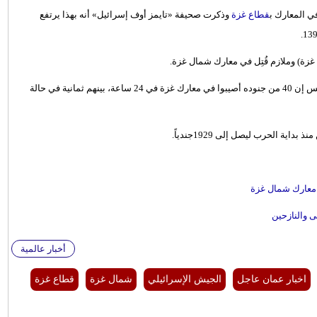
ي المعارك ب
قطاع غزة
وذكرت صحيفة «تايمز أوف إسرائيل» أنه بهذا يرتفع
زة) وملازم قُتِل في معارك شمال غزة.
وكانت صحيفة «هآرتس» نقلت عن الجيش الإسرائيلي قوله أمس الخميس إن 40 من جنوده أصيبوا في معارك غزة في 24 ساعة، بينهم ثمانية في حالة
ة الحرب ليصل إلى 1929جندياً.
 معارك شمال غزة
أخبار عالمية
اخبار عمان عاجل
الجيش الإسرائيلي
شمال غزة
قطاع غزة