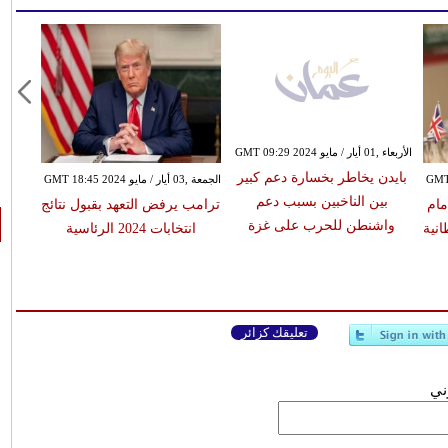
الأربعاء ,01 أيار / مايو GMT 09:29 2024
بايدن يخاطر بخسارة دعم كبير
الجمعة ,03 أيار / مايو GMT 18:45 2024
بين الناخبين بسبب دعم
مام
ترامب يرفض التعهد بقبول نتائج
واشنطن للحرب على غزة
انية
انتخابات 2024 الرئاسية
تعليقك كزائر
وني