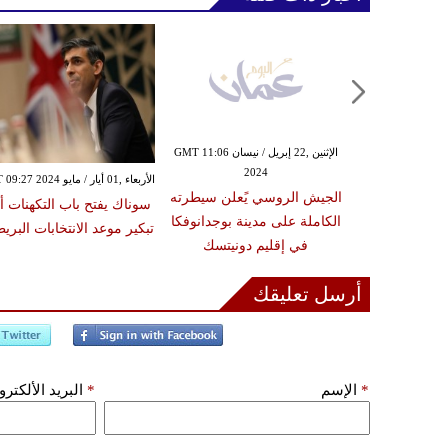
الإثنين ,22 إبريل / نيسان GMT 11:03
الإثنين ,22 إبريل / نيسان GMT 11:06
2024
20
الأربعاء ,01 أيار / مايو GMT 09:27 2024
نياهو من تصعيد
الجيش الروسي يًعلن سيطرته
سوناك يفتح باب التكهنات أ
لشرق الأوسط
الكاملة على مدينة بوجدانوفكا
تبكير موعد الانتخابات البريط
في إقليم دونيتسك
أرسل تعليقك
*
الإسم
*
البريد الألكتر