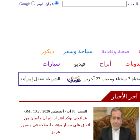
البحث
عمان اليوم
Google
صحة وتغذية
سياحة وسفر
ديكور
دونات
أبراج
فيديو
سيارات
الشرطة تعتقل إمرأة تم القبض عليها بعد
آخر الأخبار
GMT 13:25 2026 السبت ,08 آب / أغسطس
عراقجي يؤكد اقتراب إيران وعُمان من
اتفاق على مسار مؤقت للملاحة في مضيق
هرمز