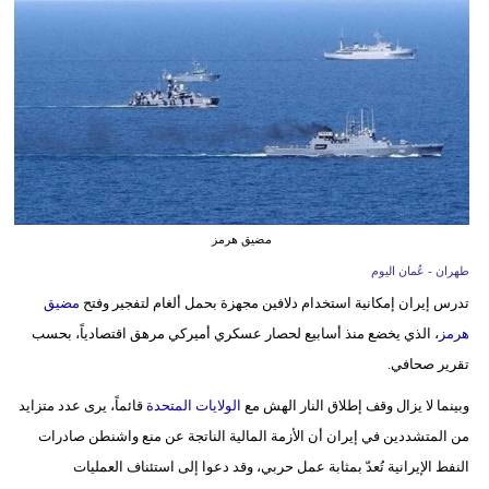
وسفر
ديكور
أخبار
إعلام
تعليم
مضيق هرمز
مرأة
طهران - عُمان اليوم
علوم
تدرس إيران إمكانية استخدام دلافين مجهزة بحمل ألغام لتفجير وفتح
مضيق
وتكنولوجيا
هرمز
، الذي يخضع منذ أسابيع لحصار عسكري أميركي مرهق اقتصادياً، بحسب
تقرير صحافي.
بيئة
وبينما لا يزال وقف إطلاق النار الهش مع
الولايات المتحدة
قائماً، يرى عدد متزايد
مدوَّنات
من المتشددين في إيران أن الأزمة المالية الناتجة عن منع واشنطن صادرات
النفط الإيرانية تُعدّ بمثابة عمل حربي، وقد دعوا إلى استئناف العمليات
أبراج