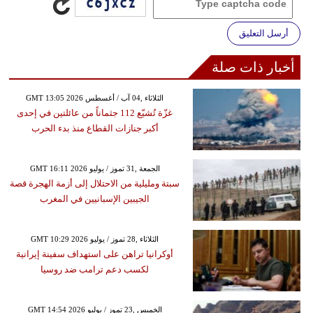
أرسل التعليق
أخبار ذات صلة
GMT 13:05 2026 الثلاثاء ,04 آب / أغسطس
غزّة تُشيّع 112 جثماناً من عائلتين في إحدى
أكبر جنازات القطاع منذ بدء الحرب
GMT 16:11 2026 الجمعة ,31 تموز / يوليو
سبتة ومليلية من الاحتلال إلى أزمة الهجرة قصة
الجيبين الإسبانيين في المغرب
GMT 10:29 2026 الثلاثاء ,28 تموز / يوليو
أوكرانيا تراهن على استهداف سفينة إيرانية
لكسب دعم ترامب ضد روسيا
GMT 14:54 2026 الخميس ,23 تموز / يوليو