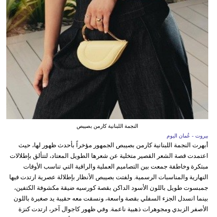
النجمة اللبنانية كارمن بصيبص
بيروت - عُمان اليوم
أبهرت النجمة اللبنانية كارمن بصيبص الجمهور مؤخراً بأحدث ظهور لها، حيث
اعتمدت قصة الشعر القصير متخلية عن شعرها الطويل المعتاد، لتتألق بإطلالات
مبتكرة وخاطفة جمعت بين التصاميم العملية والراقية التي تناسب الأوقات
النهارية والمناسبات الرسمية. ولفتت بصيبص الأنظار بإطلالة عصرية ارتدت فيها
جمبسوت طويل باللون الأسود الداكن بقصة كورسيه ضيقة مكشوفة الكتفين،
بينما انسدل الجزء السفلي بقصة واسعة، ونسقت معه حقيبة يد صغيرة باللون
الأصفر الزبدي ومجوهرات ذهبية ناعمة. وفي ظهور كاجوال آخر، ارتدت كنزة