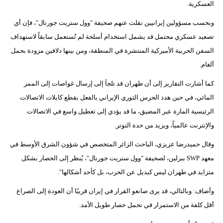
العسكرية.
فيديو
وبحسب مسؤولين إيرانيين نقلت عنهم صحيفة "وول ستريت جورنال"، فإن أي
سيارات
تصعيد عسكري محتمل قد يشمل استخدام أسلحة لم تُستعمل سابقاً لاستهداف
السفن الحربية الأميركية المنتشرة في المنطقة، ومن بينها دلافين مزودة بحمل
ألغام.
كما أشارت التقارير إلى أن طهران قد تلجأ إلى إرسال غواصات إلى الممر
المائي، في حين هدد الحرس الثوري الإيراني بالفعل بقطع كابلات الاتصالات
الرئيسية المارة عبر المضيق، ما قد يؤدي إلى تعطيل واسع في الاتصالات
والإنترنت عالمياً، ويزيد من حدة التوتر.
وقال حميدرضا عزيزي، الباحث الزائر المتخصص في شؤون الشرق الأوسط في
معهد SWP ببرلين، لصحيفة "وول ستريت جورنال"، يُنظر إلى الحصار بشكل
متزايد في طهران ليس كبديل عن الحرب، بل كأحد أشكالها".
وأضاف: وبالتالي، قد يرى صانعو القرار في إيران قريبًا أن العودة إلى الصراع
أقل كلفة من الاستمرار في تحمل حصار طويل الأمد.