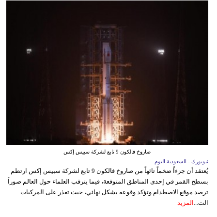
صاروخ فالكون 9 تابع لشركة سبيس إكس
نيويورك - السعودية اليوم
يُعتقد أن جزءاً ضخماً تائهاً من صاروخ فالكون 9 تابع لشركة سبيس إكس ارتطم
بسطح القمر في إحدى المناطق المتوقعة، فيما يترقب العلماء حول العالم صوراً
ترصد موقع الاصطدام وتؤكد وقوعه بشكل نهائي، حيث تعذر على المركبات
الت...
المزيد