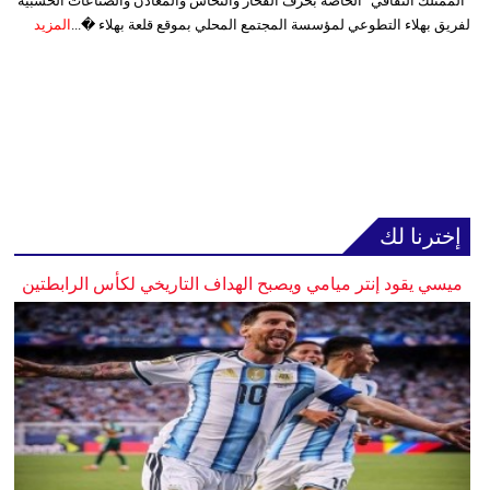
"الممتلك الثقافي" الخاصة بحرف الفخار والنحاس والمعادن والصناعات الخشبية
لفريق بهلاء التطوعي لمؤسسة المجتمع المحلي بموقع قلعة بهلاء �...
المزيد
إخترنا لك
ميسي يقود إنتر ميامي ويصبح الهداف التاريخي لكأس الرابطتين