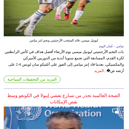
ليونيل ميسي، قائد المنتخب الأرجنتيني ونجم انتر ميامي
ميامي - عُمان اليوم
بات النجم الأرجنتيني ليونيل ميسي يوم الأربعاء أفضل هداف في كأس الرابطتين
لكرة القدم، المسابقة التي تجمع سنويا أندية من الدوريين الأميركي
والمكسيكي، بعدما قاد إنتر ميامي إلى الفوز على أتلتيكو سان لويس 4-2 على
أرضه ض�...
المزيد
المزيد من التحقيقات السياحية
الصحة العالمية تحذر من تسارع تفشي إيبولا في الكونغو وسط
نقص الإمكانات