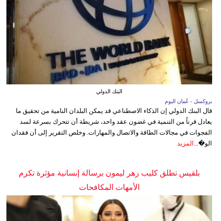
البنك الدولي
بروكسل - عُمان اليوم
قال البنك الدولي إن الذكاء الاصطناعي قد يمكن البلدان النامية من تحقيق ما
يعادل قرناً من التنمية في غضون عقد واحد، شريطة أن تتحرك بسرعة لسد
الفجوات في مجالات الطاقة والاتصال والمهارات. وخلص التقرير إلى أن فقدان
الو�...
المزيد
بلقيس تطلق كليب زهر ليمون برسالة إنسانية مؤثرة تكرم
الأمهات المكافحات