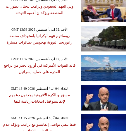
ولي العهد السعودي وترامب يبحثان تطورات
المنطقة ويؤكدان أهمية التهدئة
GMT 13:38 2026 الأحد ,02 آب / أغسطس
روساتوم تتهم أوكرانيا باستهداف محطة
زابوريجيا النووية بهجومين بطائرات مسيّرة
GMT 11:37 2026 الأحد ,02 آب / أغسطس
قائد القوات الأميركية في أوروبا يحذر من تراجع
القدرة على حماية إسرائيل
GMT 16:49 2026 الثلاثاء ,04 آب / أغسطس
مسؤولو الكرة الأفريقية يجددون دعمهم
لإنفانتينو قبل انتخابات رئاسة فيفا
GMT 11:15 2026 الثلاثاء ,04 آب / أغسطس
فيفا ينفي تواصل إنفانتينو مع ترامب ويؤكد عدم
صحة التقارير الإعلامية