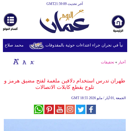
آخر تحديث GMT21:59:09
الرئيسية
أخبارعاجلة
رياضة
ثقافة
محمد صلاح يصل ترك
إقتصاد
أخبار
»
تحقيقات
فن
وموسيقى
طهران تدرس استخدام دلافين ملغمة لفتح مضيق هرمز و
تلوح بقطع كابلات الاتصالات
أزياء
18:55 2026 الجمعة ,01 أيار / مايو
GMT
صحة
وتغذية
سياحة