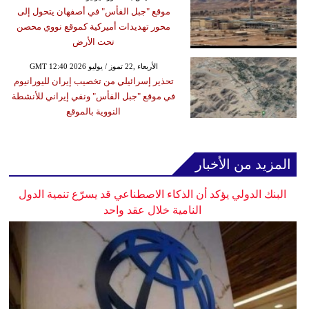
موقع "جبل الفأس" في أصفهان يتحول إلى
محور تهديدات أميركية كموقع نووي محصن
تحت الأرض
GMT 12:40 2026 الأربعاء ,22 تموز / يوليو
تحذير إسرائيلي من تخصيب إيران لليورانيوم
في موقع "جبل الفأس" ونفي إيراني للأنشطة
النووية بالموقع
المزيد من الأخبار
البنك الدولي يؤكد أن الذكاء الاصطناعي قد يسرّع تنمية الدول
النامية خلال عقد واحد