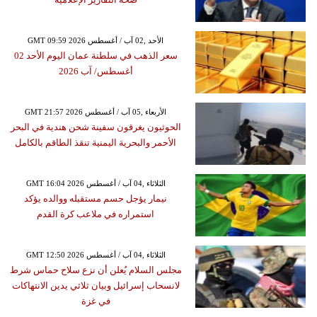
GMT 09:59 2026 الأحد ,02 آب / أغسطس
سعر الذهب في سلطنة عمان اليوم الأحد 02
أغسطس/ آب 2026
GMT 21:57 2026 الأربعاء ,05 آب / أغسطس
الحوثيون يغرقون سفينة شحن هندية في البحر
الأحمر والبحرية اليمنية تنقذ الطاقم بالكامل
GMT 16:04 2026 الثلاثاء ,04 آب / أغسطس
نيمار يؤجل حسم مستقبله ووالده يؤكد
استمراره في ملاعب كرة القدم
GMT 12:50 2026 الثلاثاء ,04 آب / أغسطس
مجلس السلام يُعلن أن نزع سلاح حماس شرط
لانسحاب إسرائيل وبيان ثلاثي يدين الانتهاكات
في غزة