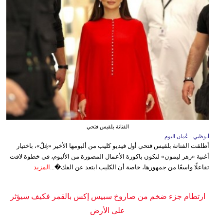
الفنانة بلقيس فتحي
أبوظبي - عُمان اليوم
أطلقت الفنانة بلقيس فتحي أول فيديو كليب من ألبومها الأخير «غِلّ»، باختيار
أغنية «زهر ليمون» لتكون باكورة الأعمال المصورة من الألبوم، في خطوة لاقت
تفاعلًا واسعًا من جمهورها، خاصة أن الكليب ابتعد عن الفك�...
المزيد
ارتطام جزء ضخم من صاروخ سبيس إكس بالقمر فكيف سيؤثر
على الأرض