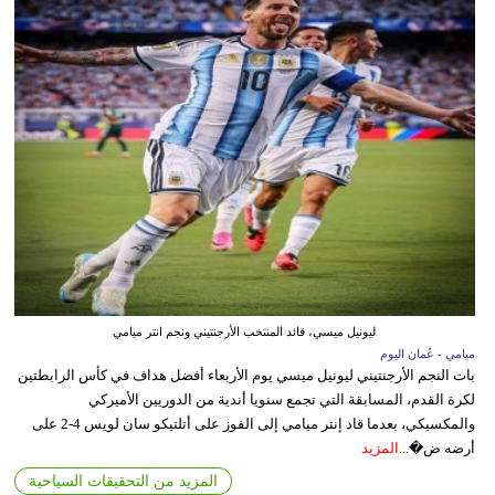
ليونيل ميسي، قائد المنتخب الأرجنتيني ونجم انتر ميامي
ميامي - عُمان اليوم
بات النجم الأرجنتيني ليونيل ميسي يوم الأربعاء أفضل هداف في كأس الرابطتين
لكرة القدم، المسابقة التي تجمع سنويا أندية من الدوريين الأميركي
والمكسيكي، بعدما قاد إنتر ميامي إلى الفوز على أتلتيكو سان لويس 4-2 على
أرضه ض�...
المزيد
المزيد من التحقيقات السياحية