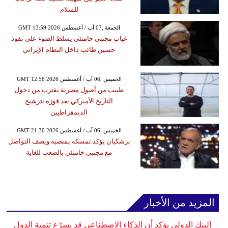
للسلام
GMT 13:59 2026 الجمعة ,07 آب / أغسطس
غياب مجتبى خامنئي يسلط الضوء على نفوذ
حسين طائب داخل النظام الإيراني
GMT 12:56 2026 الخميس ,06 آب / أغسطس
طبيب من أصول مصرية يقترب من دخول
التاريخ الأميركي بعد فوزه بترشيح
الديمقراطيين
GMT 21:30 2026 الخميس ,06 آب / أغسطس
بزشكيان يؤكد تمسكه بمنصبه ويصف التواصل
مع مجتبى خامنئي بالصعب للغاية
المزيد من الأخبار
البنك الدولي يؤكد أن الذكاء الاصطناعي قد يسرّع تنمية الدول