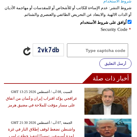
شروط الاستخدام
شروط النشر:
عدم الإساءة للكاتب أو للأشخاص أو للمقدسات أو مهاجمة الأديان
أو الذات الالهية. والابتعاد عن التحريض الطائفي والعنصري والشتائم.
اُوافق على شروط الأستخدام
Security Code
*
أرسل التعليق
أخبار ذات صلة
GMT 13:25 2026 السبت ,08 آب / أغسطس
عراقجي يؤكد اقتراب إيران وعُمان من اتفاق
على مسار مؤقت للملاحة في مضيق هرمز
GMT 21:30 2026 الجمعة ,07 آب / أغسطس
واشنطن تضغط لوقف إطلاق النار في غزة
لمدة أسبوعين تمهيدًا لتنفيذ خطة ترامب