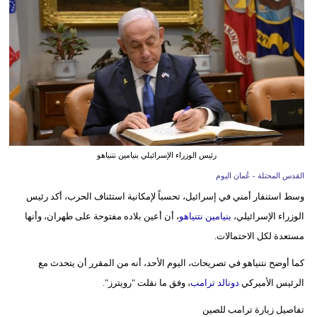
وسفر
ديكور
أخبار
إعلام
تعليم
رئيس الوزراء الإسرائيلي بنيامين نتنياهو
مرأة
القدس المحتلة - عُمان اليوم
علوم
وسط استنفار أمني في إسرائيل، تحسباً لإمكانية استئناف الحرب، أكد رئيس
وتكنولوجيا
الوزراء الإسرائيلي،
بنيامين نتنياهو
، أن أعين بلاده مفتوحة على طهران، وأنها
مستعدة لكل الاحتمالات.
بيئة
كما أوضح نتنياهو في تصريحات، اليوم الأحد، أنه من المقرر أن يتحدث مع
مدوَّنات
الرئيس الأميركي
دونالد ترامب
، وفق ما نقلت "رويترز".
أبراج
تفاصيل زيارة ترامب للصين