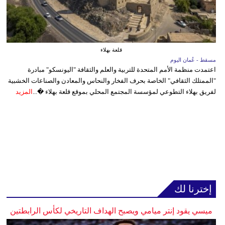
قلعة بهلاء
مسقط - عُمان اليوم
اعتمدت منظمة الأمم المتحدة للتربية والعلم والثقافة "اليونسكو" مبادرة
"الممتلك الثقافي" الخاصة بحرف الفخار والنحاس والمعادن والصناعات الخشبية
لفريق بهلاء التطوعي لمؤسسة المجتمع المحلي بموقع قلعة بهلاء �...
المزيد
إخترنا لك
ميسي يقود إنتر ميامي ويصبح الهداف التاريخي لكأس الرابطتين