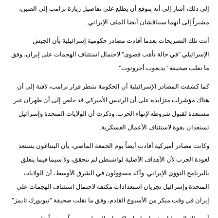
إلى ذلك، أشار إلى أنه يتوقع أن يطلع على تفاصيل زيارة ترامب إلى الصين،
فيديو
مشيراً إلى أنهما سيناقشان أيضا الملف الإيراني.
سيارات
أتت تلك التصريحات بعدما أفادت مصادر حكومية إسرائيلية بأن الجيش
الإسرائيلي "في حالة تأهب قصوى" لاحتمال استئناف الهجمات على إيران، وفق
ما نقلت صحيفة "يديعوت أحرونوت".
كما كشفت المصادر الإسرائيلية أن الحكومة تنتظر قرار ترامب، لافتة إلى أن
هناك مؤشرات متزايدة على أن الرئيس الأميركي قد خلص إلى أن طهران غير
مستعدة لقبول شروطه لإنهاء الحرب. وذكرت أن الولايات المتحدة وإسرائيل
تستعدان بقوة لاستئناف الأعمال العسكرية.
وكانت مصادر أميركية أفادت أيضاً يوم الجمعة الماضي، بأن البنتاغون يستعد
لعودة الحرب لأن الأهداف الأصلية لواشنطن لم تتحقق، ولا سيما فيما يتعلق
بالبرنامج النووي الإيراني. وأكد مسؤولون في الشرق الأوسط، أن الولايات
المتحدة وإسرائيل تجريان استعدادات مكثفة لاحتمال استئناف الهجمات على
إيران في وقت مبكر من الأسبوع القادم، وفق ما نقلت صحيفة "نيويورك تايمز".