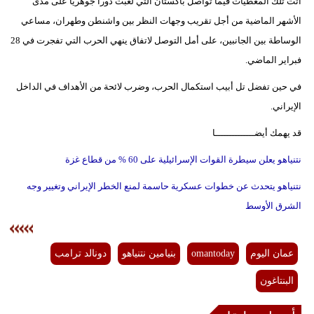
أتت تلك المعطيات فيما تواصل باكستان التي لعبت دوراً جوهرياً على مدى
الأشهر الماضية من أجل تقريب وجهات النظر بين واشنطن وطهران، مساعي
الوساطة بين الجانبين، على أمل التوصل لاتفاق ينهي الحرب التي تفجرت في 28
فبراير الماضي.
في حين تفضل تل أبيب استكمال الحرب، وضرب لائحة من الأهداف في الداخل
الإيراني.
قد يهمك أيضــــــــــــــا
نتنياهو يعلن سيطرة القوات الإسرائيلية على 60 % من قطاع غزة
نتنياهو يتحدث عن خطوات عسكرية حاسمة لمنع الخطر الإيراني وتغيير وجه
الشرق الأوسط
عمان اليوم
omantoday
بنيامين نتنياهو
دونالد ترامب
البنتاغون