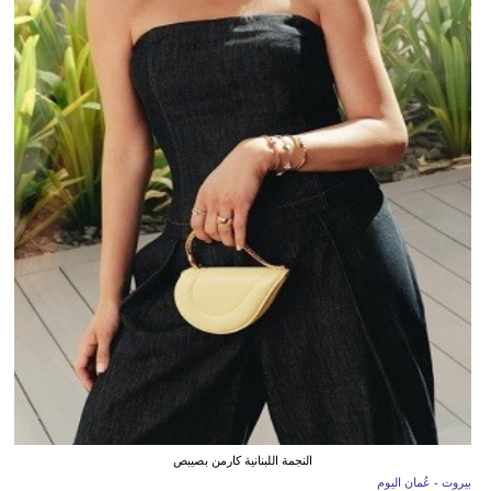
النجمة اللبنانية كارمن بصيبص
بيروت - عُمان اليوم