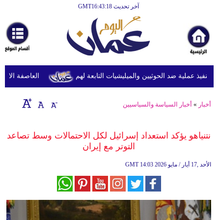
آخر تحديث GMT16:43:18
الرئيسية
أخبارعاجلة
رياضة
ثقافة
نفيذ عملية ضد الحوثيين والميليشيات التابعة لهم
العاصفة الاستوائي
إقتصاد
أخبار
»
أخبار السياسة والسياسيين
فن
وموسيقى
نتنياهو يؤكد استعداد إسرائيل لكل الاحتمالات وسط تصاعد
التوتر مع إيران
أزياء
14:03 2026 الأحد ,17 أيار / مايو
GMT
صحة
وتغذية
سياحة