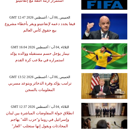
استمرار أزمة الثقة مع إنفانتينو
GMT 12:47 2026 الخميس ,06 آب / أغسطس
فيفا يجدد دعمه لإنفانتينو ويقر بأخطاء مشروع
بيع حقوق كأس العالم
GMT 16:04 2026 الثلاثاء ,04 آب / أغسطس
نيمار يؤجل حسم مستقبله ووالده يؤكد
استمراره في ملاعب كرة القدم
GMT 13:52 2026 الخميس ,06 آب / أغسطس
ترامب يؤكد وفرة الذخائر ويتوعد مسربي
المعلومات بالسجن
GMT 12:37 2026 الثلاثاء ,04 آب / أغسطس
انطلاق جولة المفاوضات المباشرة بين لبنان
وإسرائيل في روما و"حزب الله" يهاجم
المحادثات ويقول إنها ستجلب "العار"