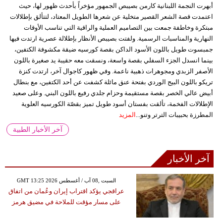
أبهرت النجمة اللبنانية كارمن بصيبص الجمهور مؤخراً بأحدث ظهور لها، حيث
اعتمدت قصة الشعر القصير متخلية عن شعرها الطويل المعتاد، لتتألق بإطلالات
مبتكرة وخاطفة جمعت بين التصاميم العملية والراقية التي تناسب الأوقات
النهارية والمناسبات الرسمية. ولفتت بصيبص الأنظار بإطلالة عصرية ارتدت فيها
جمبسوت طويل باللون الأسود الداكن بقصة كورسيه ضيقة مكشوفة الكتفين،
بينما انسدل الجزء السفلي بقصة واسعة، ونسقت معه حقيبة يد صغيرة باللون
الأصفر الزبدي ومجوهرات ذهبية ناعمة. وفي ظهور كاجوال آخر، ارتدت كنزة
تريكو باللون البيج الوردي بفتحة عنق مائلة كشفت عن أحد الكتفين، مع بنطال
أبيض عالي الخصر بقصة مستقيمة وحزام جلدي رفيع باللون البني. وعلى صعيد
الإطلالات الفخمة، تألقت بفستان أسود طويل تميز بقصّة الكورسيه العلوية
المطرزة بحبيبات الترتر وتنو...
المزيد
آخر الأخبار الطبية
آخر الأخبار
GMT 13:25 2026 السبت ,08 آب / أغسطس
عراقجي يؤكد اقتراب إيران وعُمان من اتفاق
على مسار مؤقت للملاحة في مضيق هرمز