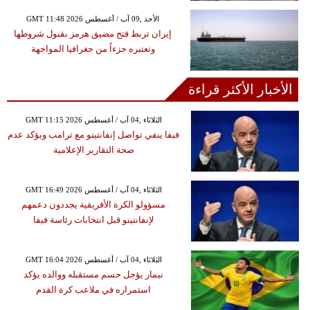
GMT 11:48 2026 الأحد ,09 آب / أغسطس
إيران تربط فتح مضيق هرمز بقبول شروطها
وتعتبره جزءاً من جغرافيا المواجهة
الأخبار الأكثر قراءة
GMT 11:15 2026 الثلاثاء ,04 آب / أغسطس
فيفا ينفي تواصل إنفانتينو مع ترامب ويؤكد عدم
صحة التقارير الإعلامية
GMT 16:49 2026 الثلاثاء ,04 آب / أغسطس
مسؤولو الكرة الأفريقية يجددون دعمهم
لإنفانتينو قبل انتخابات رئاسة فيفا
GMT 16:04 2026 الثلاثاء ,04 آب / أغسطس
نيمار يؤجل حسم مستقبله ووالده يؤكد
استمراره في ملاعب كرة القدم