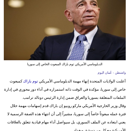
وسفر
ديكور
أخبار
إعلام
تعليم
الدبلوماسي الأمريكي توم باراك المبعوث الخاص إلى سوريا
مرأة
واشنطن - عُمان اليوم
علوم
أعلنت الولايات المتحدة إنهاء مهمة الدبلوماسي الأمريكي
توم باراك
كمبعوث
وتكنولوجيا
خاص إلى سوريا، مؤكدة في الوقت ذاته استمراره في أداء دور محوري في إدارة
الملفات المتعلقة بسوريا والعراق ضمن إدارة الرئيس دونالد ترامب.
بيئة
وقال وزير الخارجية الأمريكي ماركو روبيو إن باراك قدم إسهامات مهمة خلال
مدوَّنات
فترة عمله مبعوثاً خاصاً إلى سوريا، مشيراً إلى أن انتهاء هذه الصفة الرسمية لا
يعني ابتعاده عن الملف السوري، بل سيواصل أداء مهام قيادية تتعلق بالعلاقات
أبراج
الأمريكية مع كل من دمشق وبغداد.