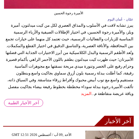
الأميرة رجوة الحسين
عمّان - عُمان اليوم
يبرز تشابه لافت في الأسلوب والمذاق العصري لكل من كيت ميدلتون، أميرة
ويلز، والأميرة رجوة الحسين، في اختيار الإطلالات الصيفية والأزياء الرسمية
المناسبة للزيارات والفعاليات الرسمية، حيث تعتمد كل منهما على خيارات تجمع
بين المحافظة، والأناقة العصرية، والتناسق الدقيق في اختيار القطع والمكملات.
وتُعد الأطقم الرسمية والبدل الكلاسيكية من أبرز الاختيارات الجذابة التي فضلتها
الأميرتان؛ حيث ظهرت كيت ميدلتون بطقم باللون الأحمر الزاهي بأكمام قصيرة
وحزام رفيع على الخصر وتنورة ميدي مريحة نسقتها مع مجوهرات ألماسية
رقيقة، كما أطلت ببدلة رسمية بلون أزرق سماوي بجاكيت واسع وبنطلون
مستقيم واسع مع توب أبيض محبوك وأقراط زرقاء متناسقة. وفي السياق ذاته،
تألقت الأميرة رجوة ببدلة سوداء مخططة بخطوط رفيعة بيضاء بجاكيت مفصل
وياقة عريضة متقاطعة م...
المزيد
آخر الأخبار الطبية
آخر الأخبار
GMT 12:51 2026 الأحد ,09 آب / أغسطس