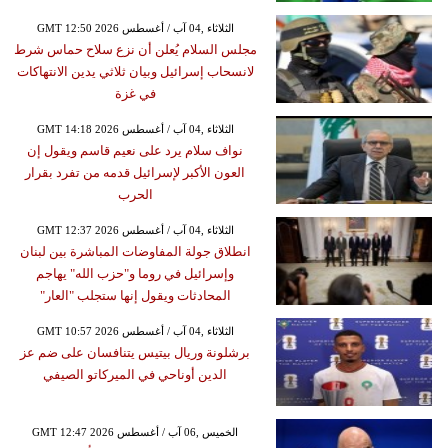
GMT 12:50 2026 الثلاثاء ,04 آب / أغسطس
مجلس السلام يُعلن أن نزع سلاح حماس شرط
لانسحاب إسرائيل وبيان ثلاثي يدين الانتهاكات
في غزة
GMT 14:18 2026 الثلاثاء ,04 آب / أغسطس
نواف سلام يرد على نعيم قاسم ويقول إن
العون الأكبر لإسرائيل قدمه من تفرد بقرار
الحرب
GMT 12:37 2026 الثلاثاء ,04 آب / أغسطس
انطلاق جولة المفاوضات المباشرة بين لبنان
وإسرائيل في روما و"حزب الله" يهاجم
المحادثات ويقول إنها ستجلب "العار"
GMT 10:57 2026 الثلاثاء ,04 آب / أغسطس
برشلونة وريال بيتيس يتنافسان على ضم عز
الدين أوناحي في الميركاتو الصيفي
GMT 12:47 2026 الخميس ,06 آب / أغسطس