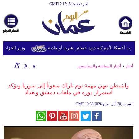
آخر تحديث GMT17:17:15
الرئيسية
أخبارعاجلة
رياضة
ثقافة
وزير الخزانة الأمريك
إقتصاد
أخبار
»
أخبار السياسة والسياسيين
فن
وموسيقى
واشنطن تنهي مهمة توم باراك مبعوثاً إلى سوريا وتؤكد
استمرار دوره في ملفات دمشق وبغداد
أزياء
19:30 2026 السبت ,30 أيار / مايو
GMT
صحة
وتغذية
سياحة