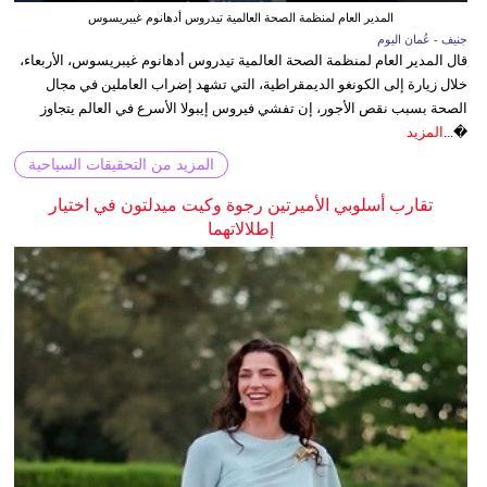
المدير العام لمنظمة الصحة العالمية تيدروس أدهانوم غيبريسوس
جنيف - عُمان اليوم
قال المدير العام لمنظمة الصحة العالمية تيدروس أدهانوم غيبريسوس، الأربعاء،
خلال زيارة إلى الكونغو الديمقراطية، التي تشهد إضراب العاملين في مجال
الصحة بسبب نقص الأجور، إن تفشي فيروس إيبولا الأسرع في العالم يتجاوز
�...
المزيد
المزيد من التحقيقات السياحية
تقارب أسلوبي الأميرتين رجوة وكيت ميدلتون في اختيار
إطلالاتهما