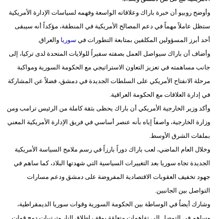
وأوضح روبيو أن خبرة باراك وعلاقاته الواسعة وفهمه لسياسات الإدارة الأمريكية
فيديو
ستظل عاملاً مهماً في دعم المصالح الأمريكية في المنطقة، مؤكداً أنه سيبقى
سيارات
أحد أبرز المسؤولين المكلفين بمتابعة التطورات في
سوريا
والعراق.
وأضاف أن باراك سيواصل العمل بصفته سفيراً للولايات المتحدة لدى تركيا، إلى
جانب مساهمته في تعزيز التعاون الاستراتيجي مع الحكومة السورية ومواكبة
مرحلة الانفتاح الأمريكي على السلطات الجديدة في دمشق، فضلاً عن المشاركة
في إدارة العلاقات مع الحكومة العراقية.
وأكد وزير الخارجية الأمريكي أن باراك يحظى بثقة كاملة من الرئيس ترامب ومن
وزارة الخارجية، واصفاً إياه بأنه عنصر أساسي في فريق الإدارة الأمريكية المعني
بملفات الشرق الأوسط.
وخلال العام الماضي، لعب باراك دوراً بارزاً في رسم ملامح السياسة الأمريكية
الجديدة تجاه سوريا بعد التغييرات السياسية التي شهدتها البلاد، كما ساهم في
جهود تخفيف العقوبات الاقتصادية المفروضة على دمشق ودعم مسارات
التواصل بين الجانبين.
وشارك أيضاً في الوساطة بين الحكومة السورية وقوات سوريا الديمقراطية،
وساهم في التوصل إلى تفاهمات متعلقة بوقف إطلاق النار وترتيبات دمج قوات