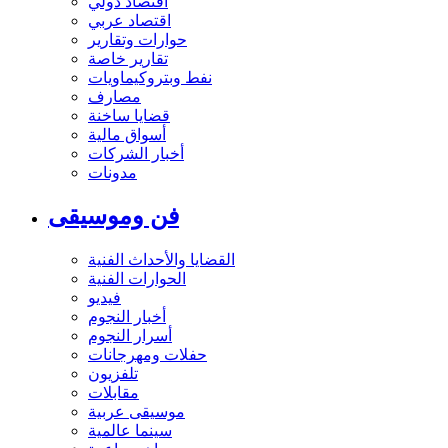
اقتصاد دولي
اقتصاد عربي
حوارات وتقارير
تقارير خاصة
نفط وبتروكيماويات
مصارف
قضايا ساخنة
أسواق مالية
أخبار الشركات
مدونات
فن وموسيقى
القضايا والأحداث الفنية
الحوارات الفنية
فيديو
أخبار النجوم
أسرار النجوم
حفلات ومهرجانات
تلفزيون
مقابلات
موسيقى عربية
سينما عالمية