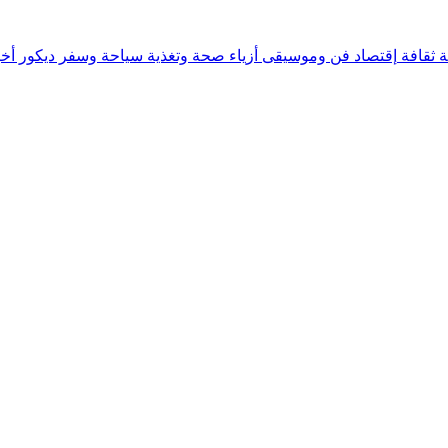
ة
ثقافة
إقتصاد
فن وموسيقى
أزياء
صحة وتغذية
سياحة وسفر
ديكور
أخب