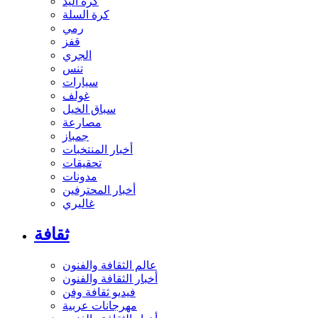
كرة اليد
كرة السلة
رمي
قفز
الجري
تنس
سيارات
غولف
سباق الخيل
مصارعة
جمباز
أخبار المنتخبات
تحقيقات
مدونات
أخبار المحترفين
غاليري
ثقافة
عالم الثقافة والفنون
أخبار الثقافة والفنون
فيديو ثقافة وفن
مهرجانات عربية