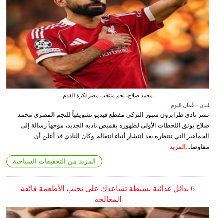
محمد صلاح، نجم منتخب مصر لكرة القدم
لندن - عُمان اليوم
نشر نادي طرابزون سبور التركي مقطع فيديو تشويقياً للنجم المصري محمد
صلاح يوثق اللحظات الأولى لظهوره بقميص ناديه الجديد، موجهاً رسالة إلى
الجماهير التي تنتظره بعد انتشار أنباء انتقاله. وكان النادي قد أعلن أن
مفاوضا...
المزيد
المزيد من التحقيقات السياحية
6 بدائل غذائية بسيطة تساعدك على تجنب الأطعمة فائقة
المعالجة