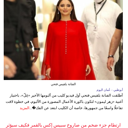
الفنانة بلقيس فتحي
أبوظبي - عُمان اليوم
أطلقت الفنانة بلقيس فتحي أول فيديو كليب من ألبومها الأخير «غِلّ»، باختيار
أغنية «زهر ليمون» لتكون باكورة الأعمال المصورة من الألبوم، في خطوة لاقت
تفاعلًا واسعًا من جمهورها، خاصة أن الكليب ابتعد عن الفك�...
المزيد
ارتطام جزء ضخم من صاروخ سبيس إكس بالقمر فكيف سيؤثر