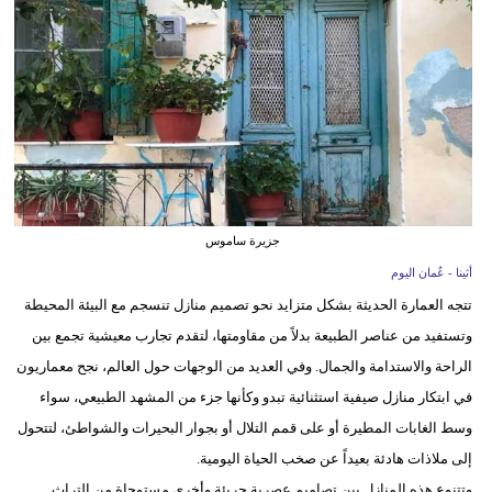
وسفر
ديكور
أخبار
إعلام
تعليم
جزيرة ساموس
مرأة
أثينا - عُمان اليوم
علوم
تتجه العمارة الحديثة بشكل متزايد نحو تصميم منازل تنسجم مع البيئة المحيطة
وتكنولوجيا
وتستفيد من عناصر الطبيعة بدلاً من مقاومتها، لتقدم تجارب معيشية تجمع بين
الراحة والاستدامة والجمال. وفي العديد من الوجهات حول العالم، نجح معماريون
بيئة
في ابتكار منازل صيفية استثنائية تبدو وكأنها جزء من المشهد الطبيعي، سواء
مدوَّنات
وسط الغابات المطيرة أو على قمم التلال أو بجوار البحيرات والشواطئ، لتتحول
إلى ملاذات هادئة بعيداً عن صخب الحياة اليومية.
أبراج
وتتنوع هذه المنازل بين تصاميم عصرية جريئة وأخرى مستوحاة من التراث