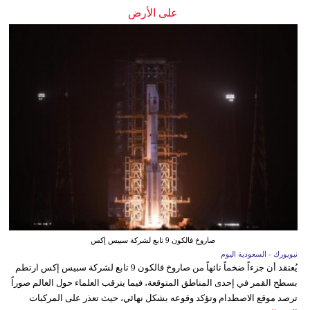
على الأرض
صاروخ فالكون 9 تابع لشركة سبيس إكس
نيويورك - السعودية اليوم
يُعتقد أن جزءاً ضخماً تائهاً من صاروخ فالكون 9 تابع لشركة سبيس إكس ارتطم
بسطح القمر في إحدى المناطق المتوقعة، فيما يترقب العلماء حول العالم صوراً
ترصد موقع الاصطدام وتؤكد وقوعه بشكل نهائي، حيث تعذر على المركبات