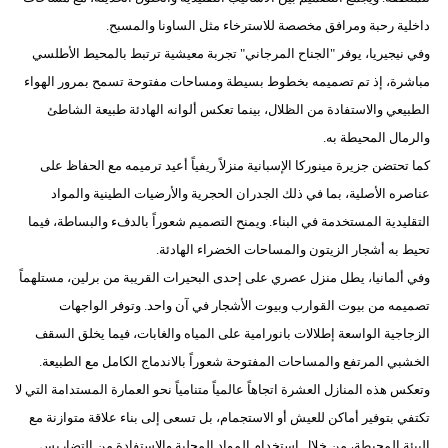
داخلية رحبة ومرافق مخصصة للاسترخاء مثل الساونا والمسبح.
وفي نيجيريا، يوفر "الجناح المرجاني" تجربة معيشية ترتبط بالمحيط الأطلسي
مباشرة، إذ تم تصميمه بخطوط بسيطة ومساحات مفتوحة تسمح بمرور الهواء
الطبيعي والاستفادة من الظلال، بينما تعكس ألوانه الهادئة طبيعة الشاطئ
والرمال المحيطة به.
كما تحتضن جزيرة مينوركا الإسبانية منزلاً ريفياً أعيد ترميمه مع الحفاظ على
عناصره الأصلية، بما في ذلك الجدران الحجرية والأرضيات الطينية والمواد
التقليدية المستخدمة في البناء. ويمنح التصميم شعوراً بالدفء والبساطة، فيما
تحيط به أشجار الزيتون والمساحات الخضراء الهادئة.
وفي ألمانيا، يطل منزل عصري على إحدى البحيرات القريبة من برلين، مستلهماً
تصميمه من بيوت القوارب وبيوت الأشجار في آن واحد. وتوفر الواجهات
الزجاجية الواسعة إطلالات بانورامية على المياه والغابات، فيما يخلق السقف
الخشبي المرتفع والمساحات المفتوحة شعوراً بالاندماج الكامل مع الطبيعة.
وتعكس هذه المنازل العشرة اتجاهاً عالمياً متنامياً نحو العمارة المستدامة التي لا
تكتفي بتوفير أماكن للعيش أو الاستجمام، بل تسعى إلى بناء علاقة متوازنة مع
البيئة المحيطة، من خلال استخدام المواد المحلية والاستفادة من التضاريس