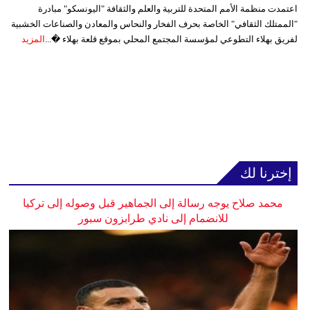
اعتمدت منظمة الأمم المتحدة للتربية والعلم والثقافة "اليونسكو" مبادرة
"الممتلك الثقافي" الخاصة بحرف الفخار والنحاس والمعادن والصناعات الخشبية
لفريق بهلاء التطوعي لمؤسسة المجتمع المحلي بموقع قلعة بهلاء �...
المزيد
إخترنا لك
محمد صلاح يوجه رسالة إلى الجماهير قبل وصوله إلى تركيا
للانضمام إلى نادي طرابزون سبور