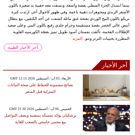
بينما انسدل الجزء السفلي بقصة واسعة، ونسقت معه حقيبة يد صغيرة باللون
الأصفر الزبدي ومجوهرات ذهبية ناعمة. وفي ظهور كاجوال آخر، ارتدت كنزة
تريكو باللون البيج الوردي بفتحة عنق مائلة كشفت عن أحد الكتفين، مع بنطال
أبيض عالي الخصر بقصة مستقيمة وحزام جلدي رفيع باللون البني. وعلى صعيد
الإطلالات الفخمة، تألقت بفستان أسود طويل تميز بقصّة الكورسيه العلوية
المطرزة بحبيبات الترتر وتنو...
المزيد
آخر الأخبار الطبية
آخر الأخبار
GMT 12:15 2026 الأربعاء ,05 آب / أغسطس
نصائح مضمونة للحفاظ على صحة النباتات
المنزلية قبل السفر
GMT 21:30 2026 الخميس ,06 آب / أغسطس
بزشكيان يؤكد تمسكه بمنصبه ويصف التواصل
مع مجتبى خامنئي بالصعب للغاية