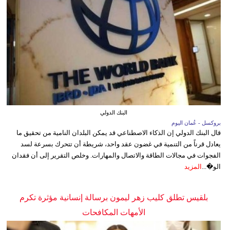
البنك الدولي
بروكسل - عُمان اليوم
قال البنك الدولي إن الذكاء الاصطناعي قد يمكن البلدان النامية من تحقيق ما
يعادل قرناً من التنمية في غضون عقد واحد، شريطة أن تتحرك بسرعة لسد
الفجوات في مجالات الطاقة والاتصال والمهارات. وخلص التقرير إلى أن فقدان
الو�...
المزيد
بلقيس تطلق كليب زهر ليمون برسالة إنسانية مؤثرة تكرم
الأمهات المكافحات