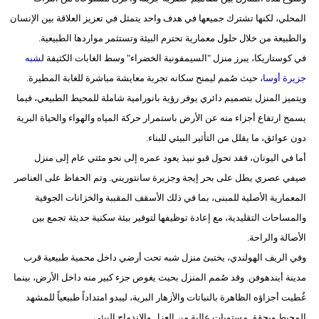
المحلي، لكنها تشترك جميعها في هدف واحد يتمثل في تعزيز العلاقة بين الإنسان
فيديو
والطبيعة من خلال حلول معمارية تحترم البيئة وتستثمر مواردها الطبيعية.
سيارات
في كوستاريكا، يبرز منزل "السيمفونية الخضراء" وسط الغابات الكثيفة ل
شبه
جزيرة أوسا
، حيث صُمم ليمنح سكانه تجربة معايشة مباشرة للغابة المطيرة.
ويتميز المنزل بتصميم دائري يوفر رؤية بانورامية شاملة للمحيط الطبيعي، فيما
يسمح ارتفاع أجزاء منه عن الأرض باستمرار حركة المياه والهواء والحياة البرية
دون عوائق، ما يقلل من التأثير البيئي للبناء.
أما في اليونان، فقد تحول قبو نبيذ يعود عمره إلى نحو مئتي عام إلى منزل
صيفي عصري يطل على بحر إيجة وجزيرة سانتوريني. وتم الحفاظ على العناصر
المعمارية الأصلية للمبنى، بما في ذلك الأسقف المقببة والخزانات الجوفية
والمساحات التقليدية، مع إعادة توظيفها لتوفير بيئة سكنية حديثة تجمع بين
الأصالة والراحة.
وفي الريف الهولندي، يختبئ منزل شبه تحت أرضي داخل محمية طبيعية قرب
مدينة أيندهوفن. وقد صُمم المنزل بحيث يغوص جزء كبير منه داخل الأرض، بينما
غُطيت أجزاؤه الظاهرة بالنباتات والأزهار البرية، ليبدو امتداداً طبيعياً للمشهد
المحيط ويحقق مستويات عالية من العزل والاندماج البيئي.