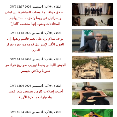
GMT 12:37 2026 الثلاثاء ,04 آب / أغسطس
انطلاق جولة المفاوضات المباشرة بين لبنان
وإسرائيل في روما و"حزب الله" يهاجم
المحادثات ويقول إنها ستجلب "العار"
GMT 14:18 2026 الثلاثاء ,04 آب / أغسطس
نواف سلام يرد على نعيم قاسم ويقول إن
العون الأكبر لإسرائيل قدمه من تفرد بقرار
الحرب
GMT 14:26 2026 الثلاثاء ,04 آب / أغسطس
الجيش اللبناني يحبط تهريب صواريخ غراد من
سوريا ويلاحق متهمين
GMT 12:06 2026 الثلاثاء ,04 آب / أغسطس
أحدث إطلالات كارمن بصيبص شعر قصير
واختيارات مبتكرة للأزياء
GMT 16:04 2026 الثلاثاء ,04 آب / أغسطس