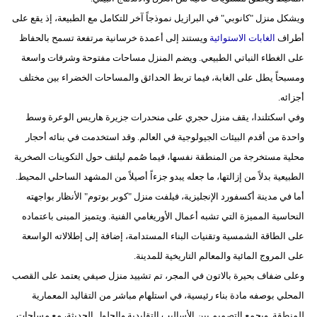
ويشكل منزل "كانوبي" في البرازيل نموذجاً آخر للتكامل مع الطبيعة، إذ يقع على
أطراف
الغابات الاستوائية
ويستند إلى أعمدة خرسانية مرتفعة تسمح بالحفاظ
على الغطاء النباتي الطبيعي. ويضم المنزل مساحات مفتوحة وشرفات واسعة
ومسبحاً يطل على الغابة، فيما تربط الحدائق والمساحات الخضراء بين مختلف
أجزائه.
وفي اسكتلندا، يقف منزل حجري على منحدرات جزيرة هاريس الوعرة وسط
واحدة من أقدم البيئات الجيولوجية في العالم. وقد استخدمت في بنائه أحجار
محلية مستخرجة من المنطقة نفسها، فيما صُمم ليلتف حول التكوينات الصخرية
الطبيعية بدلاً من إزالتها، ما جعله يبدو جزءاً أصيلاً من المشهد الساحلي المحيط.
أما في مدينة أكسفورد الإنجليزية، فيلفت منزل "كوبر بوتوم" الأنظار بواجهته
النحاسية المميزة التي تشبه أعمال الأوريغامي الفنية. ويتميز المبنى باعتماده
على الطاقة الشمسية وتقنيات البناء المستدامة، إضافة إلى إطلالاته الواسعة
على المروج المائية والمعالم التاريخية للمدينة.
وعلى ضفاف بحيرة بالاتون في المجر، تم تشييد منزل صيفي يعتمد على القصب
المحلي بوصفه مادة بناء رئيسية، في استلهام مباشر من التقاليد المعمارية
للمنطقة. ويجمع التصميم بين الأساليب التقليدية والحلول الحديثة، مع مساحات