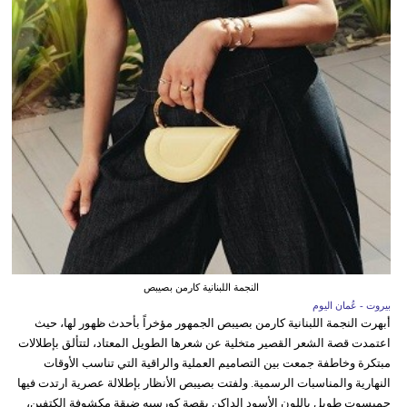
النجمة اللبنانية كارمن بصيبص
بيروت - عُمان اليوم
أبهرت النجمة اللبنانية كارمن بصيبص الجمهور مؤخراً بأحدث ظهور لها، حيث
اعتمدت قصة الشعر القصير متخلية عن شعرها الطويل المعتاد، لتتألق بإطلالات
مبتكرة وخاطفة جمعت بين التصاميم العملية والراقية التي تناسب الأوقات
النهارية والمناسبات الرسمية. ولفتت بصيبص الأنظار بإطلالة عصرية ارتدت فيها
جمبسوت طويل باللون الأسود الداكن بقصة كورسيه ضيقة مكشوفة الكتفين،