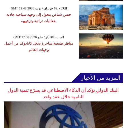
GMT 02:42 2026 الثلاثاء ,09 حزيران / يونيو
حصن شناص يتحول إلى وجهة سياحية جاذبة
بفعاليات تراثية وترفيهية
GMT 17:30 2026 السبت ,30 أيار / مايو
مناظر طبيعية ساحرة تجعل كابادوكيا من أجمل
وجهات العالم
المزيد من الأخبار
البنك الدولي يؤكد أن الذكاء الاصطناعي قد يسرّع تنمية الدول
النامية خلال عقد واحد