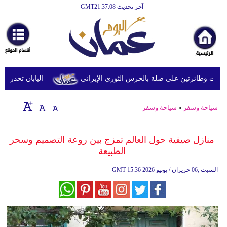
آخر تحديث GMT21:37:08
الرئيسية
أخبارعاجلة
رياضة
ثقافة
وطائرتين على صلة بالحرس الثوري الإيراني
اليابان تحذر من ال
إقتصاد
سياحة وسفر
»
سياحة وسفر
فن
وموسيقى
منازل صيفية حول العالم تمزج بين روعة التصميم وسحر
الطبيعة
أزياء
15:36 2026 السبت ,06 حزيران / يونيو
GMT
صحة
وتغذية
سياحة