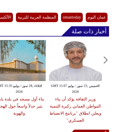
عمان اليوم
omantoday
المنظمة العربية للتربية
الألكسو
أخبار ذات صلة
الثلاثاء ,21 تموز / يوليو GMT 12:16
الخميس ,23 تموز / يوليو GMT 15:07
الثلاثاء ,28 تموز / يوليو 5
2026
2026
20
مة يتوج بأرفع
وزير الثقافة يؤكد أن بناء
بناء أول مسجد في بلدة يابا
في الصين عن
المواطن العماني ركيزة التنمية
يثير جدلاً واسعاً حول الهج
ليق منخفض"
ويعلن انطلاق "برنامج الانضباط
والهوية
العسكري"