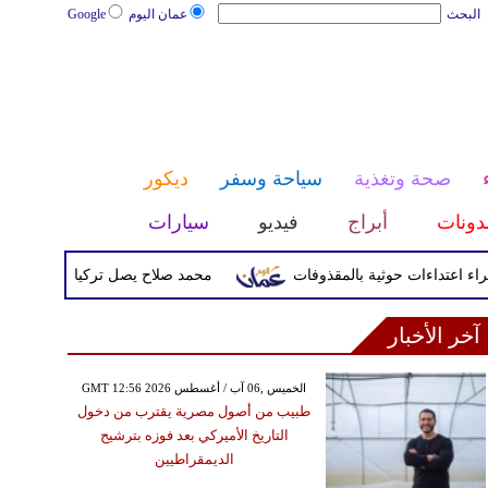
البحث
عمان اليوم
Google
صحة وتغذية
سياحة وسفر
ديكور
دونات
أبراج
فيديو
سيارات
محمد صلاح يصل تركيا الأربعاء لإتمام انتق
آخر الأخبار
GMT 12:56 2026 الخميس ,06 آب / أغسطس
طبيب من أصول مصرية يقترب من دخول
التاريخ الأميركي بعد فوزه بترشيح
الديمقراطيين