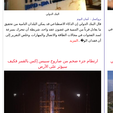
البنك الدولي
بروكسل - عُمان اليوم
قال البنك الدولي إن الذكاء الاصطناعي قد يمكن البلدان النامية من تحقيق
 في
ما يعادل قرناً من التنمية في غضون عقد واحد، شريطة أن تتحرك بسرعة
لسد الفجوات في مجالات الطاقة والاتصال والمهارات. وخلص التقرير إلى
أن فقدان الو�...
المزيد
ي
ارتطام جزء ضخم من صاروخ سبيس إكس بالقمر فكيف
سيؤثر على الأرض