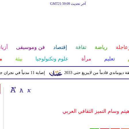
آخر تحديث GMT21:59:09
عاجلة
رياضة
ثقافة
إقتصاد
فن وموسيقى
أزياء
تعليم
مرأة
علوم وتكنولوجيا
بيئة
م
ادماً من لايبزيغ حتى 2033
إصابة 11 مدنياً في نجران جراء اعتداءات حوثية بالمقذوفات
ثم وسام التميز الثقافي العربي