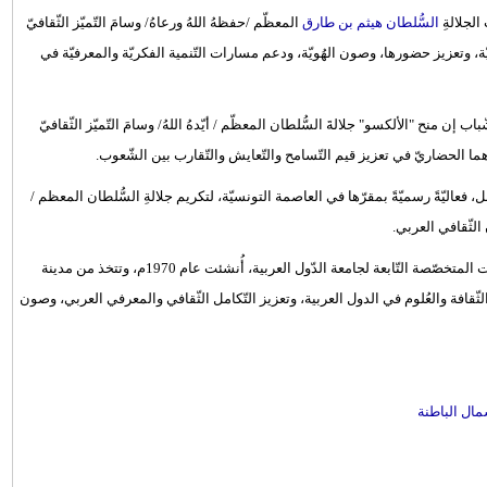
الجلالةِ
السُّلطان هيثم بن طارق
المعظّم /حفظهُ اللهُ ورعاهُ/ وسامَ التّميّز الثّقافيّ
يّة، وتعزيز حضورها، وصون الهُويّة، ودعم مسارات التّنمية الفكريّة والمعرفيّة في
إن منح "الألكسو" جلالةَ السُّلطان المعظّم / أيّدهُ اللهُ/ وسامَ التّميّز الثّقافيّ
ما الحضاريّ في تعزيز قيم التّسامح والتّعايش والتّقارب بين الشّعوب.
بل، فعاليّةً رسميّةً بمقرّها في العاصمة التونسيّة، لتكريم جلالةِ السُّلطان المعظم /
الثّقافي العربي.
وتُعد المنظّمةُ العربيّة للتّربية والثّقافة والعُلوم "الألكسو" إحدى المنظّمات المتخصّصة التّابعة لجامعة الدّول العربية، أُنشئت عام 1970م، وتتخذ من مدينة
لثّقافة والعُلوم في الدول العربية، وتعزيز التّكامل الثّقافي والمعرفي العربي، وصون
ال الباطنة