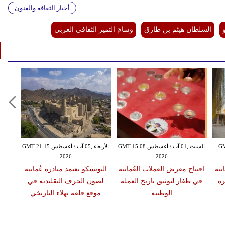
أخبار الثقافة والفنون
السلطان هيثم بن طارق
وسامَ التميز الثقافي العربي
GMT 15:3
السبت ,01 آب / أغسطس GMT 15:08
الأربعاء ,05 آب / أغسطس GMT 21:15
2026
2026
نية
افتتاح معرض العملات العُمانية
اليونسكو تعتمد مبادرة عُمانية
رة
في ظفار لتوثيق تاريخ العملة
لصون الحرف التقليدية في
الوطنية
موقع قلعة بهلاء التاريخي