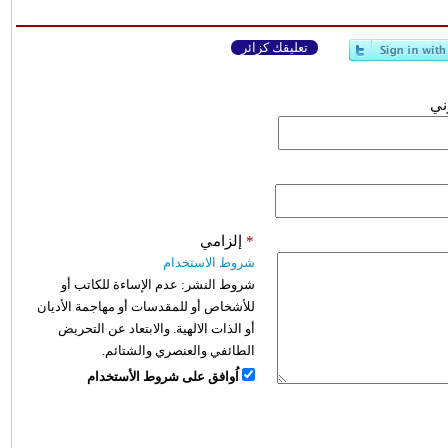
تعليقك كزائر
وني
*
إلزامي
شروط الاستخدام
شروط النشر:
عدم الإساءة للكاتب أو
للأشخاص أو للمقدسات أو مهاجمة الأديان
أو الذات الالهية. والابتعاد عن التحريض
الطائفي والعنصري والشتائم.
اُوافق على شروط الأستخدام