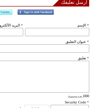
أرسل تعليقك
*
الإسم
*
البريد الألكتر
*
عنوان التعليق
*
تعليق
: Characters Left
Security Code
*