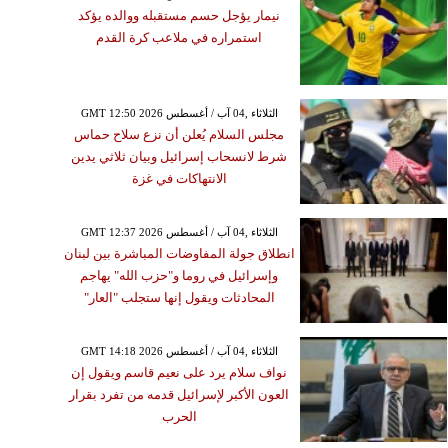
نيمار يؤجل حسم مستقبله ووالده يؤكد
استمراره في ملاعب كرة القدم
GMT 12:50 2026 الثلاثاء ,04 آب / أغسطس
مجلس السلام يُعلن أن نزع سلاح حماس
شرط لانسحاب إسرائيل وبيان ثلاثي يدين
الانتهاكات في غزة
GMT 12:37 2026 الثلاثاء ,04 آب / أغسطس
انطلاق جولة المفاوضات المباشرة بين لبنان
وإسرائيل في روما و"حزب الله" يهاجم
المحادثات ويقول إنها ستجلب "العار"
GMT 14:18 2026 الثلاثاء ,04 آب / أغسطس
نواف سلام يرد على نعيم قاسم ويقول إن
العون الأكبر لإسرائيل قدمه من تفرد بقرار
الحرب