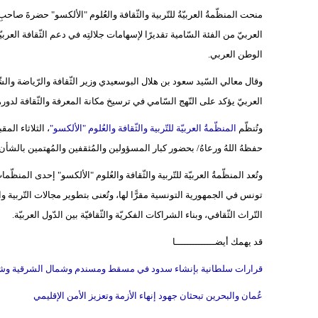
منحت المنظّمةُ العربيّةُ للتّربية والثّقافة والعُلوم "الألكسو" حضرةَ صاحبِ 
العربيّ من الفئة السّامية تقديرًا لإسهامات جلالتِه في دعم الثّقافة العرب
الوطن العربي.
وقال معالي السّيد سعود بن هلال البوسعيدي وزير الثّقافة والرّياضة والشّباب 
العربيّ يؤكد على النّهج السّامي في ترسيخ مكانة المعرفة والثّقافة لدوره
وتُنظّم
المنظّمةُ العربيّة للتّربية والثّقافة والعُلوم "الألكسو"
، الثلاثاء المق
حفظهُ اللهُ ورعاهُ/ بحضور كبار المسؤولين والمُثقفين والمُهتمين بالشأن 
تونس في الجمهورية التونسية مقرًّا لها، وتُعنى بتطوير مجالات التّربية وا
التّراث الثّقافي، وبناء الشراكات الفكريّة والثّقافيّة بين الدّول العربيّة.
قد يهمك أيضــــــــــــــا
قرارات سلطانية بإنشاء سدود في مسقط ومسندم وشمال الشرقية وشم
عُمان والبحرين تبحثان جهود إنهاء الأزمة وتعزيز الأمن الإقليمي