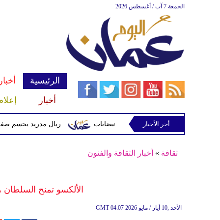
الجمعة 7 آب / أغسطس 2026
الرئيسية
أخبار
أخبار
إعلام
أخر الأخبار
 وتحذيرات من أمطار غزيرة وفيضانات
ريال مدريد يحسم صفقة ديوماندي ق
ثقافة
»
أخبار الثقافة والفنون
الألكسو تمنح السلطان هي
04:07 2026 الأحد ,10 أيار / مايو
GMT