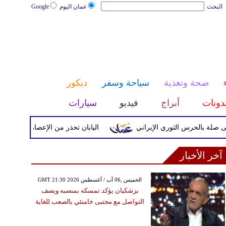
البحث
عمان اليوم
Google
صحة وتغذية
سياحة وسفر
ديكور
دونات
أبراج
فيديو
سيارات
رس الثوري الإيراني
اليابان تحذر من الإعصار دولفين ورياح عاتي
آخر الأخبار
GMT 21:30 2026 الخميس ,06 آب / أغسطس
بزشكيان يؤكد تمسكه بمنصبه ويصف
التواصل مع مجتبى خامنئي بالصعب للغاية