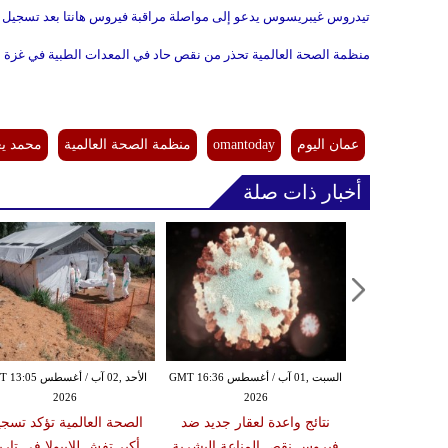
تيدروس غيبريسوس يدعو إلى مواصلة مراقبة فيروس هانتا بعد تسجيل إ
منظمة الصحة العالمية تحذر من نقص حاد في المعدات الطبية في غزة
عمان اليوم
omantoday
منظمة الصحة العالمية
محمد يع
أخبار ذات صلة
الخميس ,30 تموز / يوليو GMT 12:55
السبت ,01 آب / أغسطس GMT 16:36
الأحد ,02 آب / أغسطس 
2026
2026
20
 تحذر من عدوى
نتائج واعدة لعقار جديد ضد
الصحة العالمية تؤكد تسج
ربط تغير المناخ
فيروس نقص المناعة البشرية
أكبر تفش للإيبولا في تاري