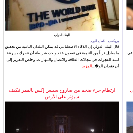
البنك الدولي
بروكسل - عُمان اليوم
قال البنك الدولي إن الذكاء الاصطناعي قد يمكن البلدان النامية من تحقيق
 في
ما يعادل قرناً من التنمية في غضون عقد واحد، شريطة أن تتحرك بسرعة
لسد الفجوات في مجالات الطاقة والاتصال والمهارات. وخلص التقرير إلى
أن فقدان الو�...
المزيد
ي
ارتطام جزء ضخم من صاروخ سبيس إكس بالقمر فكيف
سيؤثر على الأرض