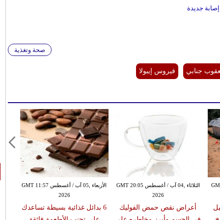
صابة جديدة
صحة وتغذية
قوب جنابي
فيروس إيبولا
GMT 13:05
الثلاثاء ,04 آب / أغسطس GMT 20:05
الأربعاء ,05 آب / أغسطس GMT 11:57
2026
2026
يل
أعراض نقص حمض الفوليك
6 بدائل غذائية بسيطة تساعدك
خ
في الجسم وأبرز مخاطره على
على تجنب الأطعمة فائقة