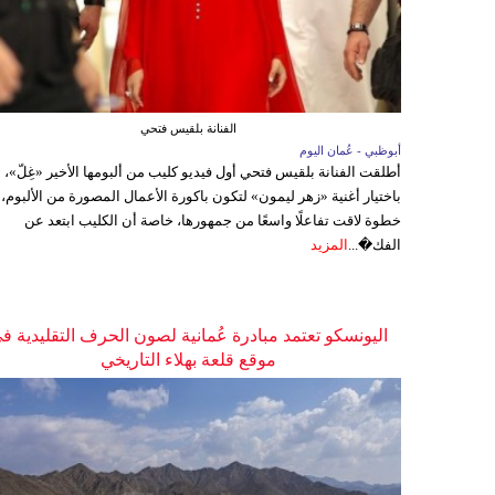
الفنانة بلقيس فتحي
أبوظبي - عُمان اليوم
أطلقت الفنانة بلقيس فتحي أول فيديو كليب من ألبومها الأخير «غِلّ»،
باختيار أغنية «زهر ليمون» لتكون باكورة الأعمال المصورة من الألبوم،
خطوة لاقت تفاعلًا واسعًا من جمهورها، خاصة أن الكليب ابتعد عن
الفك�...
المزيد
اليونسكو تعتمد مبادرة عُمانية لصون الحرف التقليدية ف
موقع قلعة بهلاء التاريخي