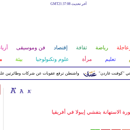
آخر تحديث GMT21:37:08
عاجلة
رياضة
ثقافة
إقتصاد
فن وموسيقى
أزياء
تعليم
مرأة
علوم وتكنولوجيا
بيئة
م
ت غاردن"
واشنطن ترفع عقوبات عن شركات وطائرتين على صلة بالح
 الاستهانة بتفشي إيبولا في أفريقيا