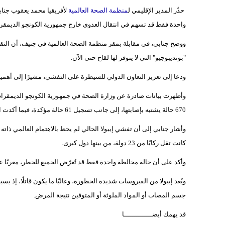
حذّر المدير الإقليمي ل
منظمة الصحة العالمية
لأفريقيا محمد يعقوب جنا
واحدة فقط قد تسهم في انتقال العدوى خارج جمهورية الكونجو الديمقرا
ووضح جنابي، في مقابلة بمقر منظمة الصحة العالمية في جنيف، أن التقلي
"بونديبوجيو" التي لا يتوفر لها لقاح حتى الآن.
ودعا إلى تعزيز التعاون الدولي للسيطرة على التفشي، مشيرًا إلى أهمي
670 حالة يشتبه بإصابتها، إلى جانب تسجيل 61 حالة مؤكدة، فيما أكدت السلطات في أوغندا المجاورة على حالتي إصابة.
وأشار جنابي إلى أن تفشي إيبولا الحالي لم يحظ بالاهتمام العالمي ذا
كانت تقل ركابًا من 23 دولة، من بينها دول كبرى.
وأكد على أن حالة مخالطة واحدة فقط قد تُعرّض الجميع للخطر، معربًا 
ويُعد إيبولا من الفيروسات شديدة الخطورة، وغالبًا ما يكون قاتلًا، إذ 
جسم المصاب أو المواد الملوثة أو المتوفين نتيجة المرض.
قد يهمك أيضــــــــــــــا