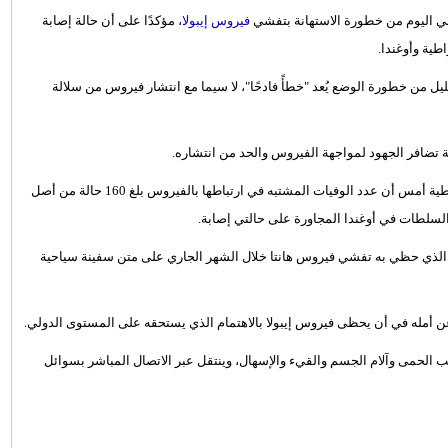
بي اليوم من خطورة الاستهانة بتفشي
فيروس إيبولا
، مؤكدًا على أن حالة إصابة
طية وأوغندا.
ل من خطورة الوضع يُعد "خطأً فادحًا"، لا سيما مع انتشار فيروس من سلالة
ة تضافر الجهود لمواجهة الفيروس والحد من انتشاره.
وأظهرت بيانات صادرة عن وزارة الصحة في جمهورية الكونجو الديمقراطية أمس أن عدد الوفيات المشتبه في ارتباطها بالفيروس بلغ 160 حالة من أصل
ته الذي حظي به تفشي فيروس هانتا خلال الشهر الجاري على متن سفينة سياحية
عن أمله في أن يحظى فيروس إيبولا بالاهتمام الذي يستحقه على المستوى الدولي.
يسبب الحمى وآلام الجسم والقيء والإسهال، وينتقل عبر الاتصال المباشر بسوائل