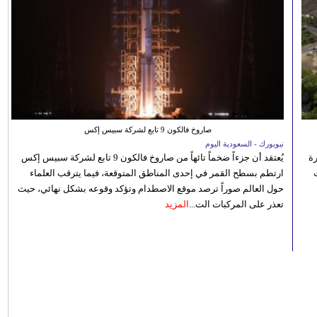
صاروخ فالكون 9 تابع لشركة سبيس إكس
نيويورك - السعودية اليوم
رة
يُعتقد أن جزءاً ضخماً تائهاً من صاروخ فالكون 9 تابع لشركة سبيس إكس
ارتطم بسطح القمر في إحدى المناطق المتوقعة، فيما يترقب العلماء
حول العالم صوراً ترصد موقع الاصطدام وتؤكد وقوعه بشكل نهائي، حيث
تعذر على المركبات الت...
المزيد