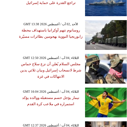
تراجع القدرة على حماية إسرائيل
GMT 13:38 2026 الأحد ,02 آب / أغسطس
روساتوم تتهم أوكرانيا باستهداف محطة
زابوريجيا النووية بهجومين بطائرات مسيّرة
GMT 12:50 2026 الثلاثاء ,04 آب / أغسطس
مجلس السلام يُعلن أن نزع سلاح حماس
شرط لانسحاب إسرائيل وبيان ثلاثي يدين
الانتهاكات في غزة
GMT 16:04 2026 الثلاثاء ,04 آب / أغسطس
نيمار يؤجل حسم مستقبله ووالده يؤكد
استمراره في ملاعب كرة القدم
GMT 12:37 2026 الثلاثاء ,04 آب / أغسطس