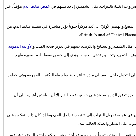
راوات الغنية بالنترات، مثل الشمندر، إذ قد يسهم في
خفض ضغط الدم
مؤقتاً، عبر
لمضغ والهضم الأوليّ، بل يُعد مركزاً حيوياً يؤثر مباشرة في تنظيم ضغط الدم، من
ت، مثل الشمندر والسبانخ والكرنب، يسهم في تعزيز صحة القلب و
الأوعية الدموية
.
عية الدموية وتحسين تدفق الدم، ما يؤدي إلى خفض ضغط الدم بصورة طبيعية
لاً إلى التحول داخل الفم إلى مادة «النتريت» بواسطة البكتيريا الفموية، وهي خطوة
ما يعزز تدفق الدم ويساعد على خفض ضغط الدم. إلا أن الباحثين أشاروا إلى أن
ندر في عملية تحويل النترات إلى «نتريت» داخل الفم، وما إذا كان ذلك ينعكس على
وية على السكر والعلكة الخالية منه.
 عصير الشمندر، ثم طُلب منهم مضغ أحد نوعي العلكة. واختبر الباحثون فرضية