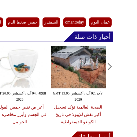
عمان اليوم
omantoday
الشمندر
خفض ضغط الدم
ا
أخبار ذات صلة
السبت ,01 آب / أغسطس GMT 16:36
الأحد ,02 آب / أغسطس GMT 13:05
الثلاثاء ,04 آب / أغس
2026
2026
20
عقار جديد ضد
الصحة العالمية تؤكد تسجيل
أعراض نقص حمض الفولي
ناعة البشرية
أكبر تفش للإيبولا في تاريخ
في الجسم وأبرز مخاطره 
الكونغو الديمقراطية
الحوامل
أرسل تعليقك