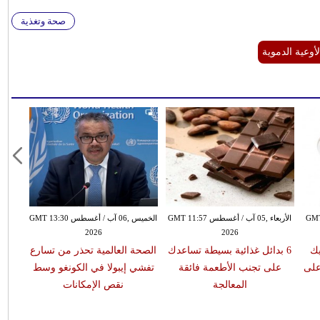
صحة وتغذية
لأوعية الدموية
طس GMT 20:05
الأربعاء ,05 آب / أغسطس GMT 11:57
الخميس ,06 آب / أغسطس GMT 13:30
2026
2026
ك
6 بدائل غذائية بسيطة تساعدك
الصحة العالمية تحذر من تسارع
على
على تجنب الأطعمة فائقة
تفشي إيبولا في الكونغو وسط
المعالجة
نقص الإمكانات