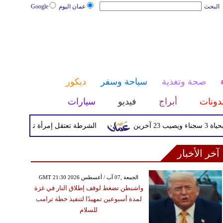
البحث
عمان اليوم
Google
صحة وتغذية
سياحة وسفر
ديكور
دونات
أبراج
فيديو
سيارات
الشرطة تعتقل إمرأة تم القبض عليها بعد
آخر الأخبار
GMT 21:30 2026 الجمعة ,07 آب / أغسطس
واشنطن تضغط لوقف إطلاق النار في غزة
لمدة أسبوعين تمهيدًا لتنفيذ خطة ترامب
للسلام