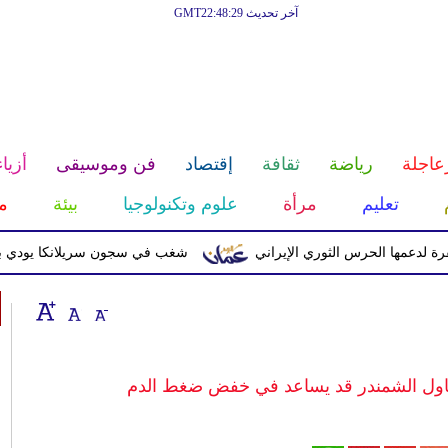
آخر تحديث GMT22:48:29
عاجلة
رياضة
ثقافة
إقتصاد
فن وموسيقى
أزياء
تعليم
مرأة
علوم وتكنولوجيا
بيئة
م
ا الحرس الثوري الإيراني
شغب في سجون سريلانكا يودي بحياة 3 سجناء ويصيب 23 آخرين
ناول الشمندر قد يساعد في خفض ضغط الدم