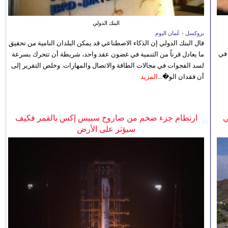
البنك الدولي
بروكسل - عُمان اليوم
قال البنك الدولي إن الذكاء الاصطناعي قد يمكن البلدان النامية من تحقيق
 في
ما يعادل قرناً من التنمية في غضون عقد واحد، شريطة أن تتحرك بسرعة
لسد الفجوات في مجالات الطاقة والاتصال والمهارات. وخلص التقرير إلى
أن فقدان الو�...
المزيد
ي
ارتطام جزء ضخم من صاروخ سبيس إكس بالقمر فكيف
سيؤثر على الأرض