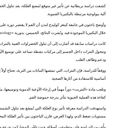
كشفت دراسة بريطانية عن تأثير غير متوقع لمضغ العلكة، بعد تناول الخض
آلية بيولوجية مرتبطة بالبكتيريا الفموية.
وأوضح باحثون في جامعة كينغز كوليدج لندن أن الفم لا يقتصر دوره على ا
خلال البكتيريا الموجودة فيه. ونُشرت النتائج، الخميس، بدورية «British Journal of Clinical Pharmacology».
كانت دراسات سابقة قد أشارت إلى أن تناول الخضراوات الغنية بالنترا
وتتحول النترات داخل الجسم إلى مركبات نشطة تساعد على توسيع الأو
ودعم وظائف القلب.
ووفقاً للدراسة، فإن النترات، التي تمتصها النباتات من التربة، تحتاج أو
أساسية للاستفادة من آثارها الصحية.
وتلعب مادة «النتريت» دوراً مهماً في إرخاء الأوعية الدموية وتوسيعها، 
كفاءة هذه العملية الحيوية تتأثر بدرجة حموضة الفم.
واستهدفت الدراسة معرفة تأثير نوع العلكة التي تُمضَغ بعد تناول الشم
مستويات ضغط الدم، ولهذا الغرض، قارن الباحثون بين تأثير العلكة المحت
وأُجريت الدراسة على متطوعين أصحّاء، حيث تلقّى المشاركون جرعة من