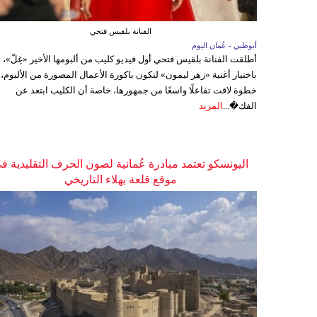
الفنانة بلقيس فتحي
أبوظبي - عُمان اليوم
أطلقت الفنانة بلقيس فتحي أول فيديو كليب من ألبومها الأخير «غِلّ»،
باختيار أغنية «زهر ليمون» لتكون باكورة الأعمال المصورة من الألبوم،
خطوة لاقت تفاعلًا واسعًا من جمهورها، خاصة أن الكليب ابتعد عن
الفك�...
المزيد
اليونسكو تعتمد مبادرة عُمانية لصون الحرف التقليدية ف
موقع قلعة بهلاء التاريخي