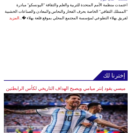
اعتمدت منظمة الأمم المتحدة للتربية والعلم والثقافة "اليونسكو" مبادرة
"الممتلك الثقافي" الخاصة بحرف الفخار والنحاس والمعادن والصناعات الخشبية
لفريق بهلاء التطوعي لمؤسسة المجتمع المحلي بموقع قلعة بهلاء �...
المزيد
إخترنا لك
ميسي يقود إنتر ميامي ويصبح الهداف التاريخي لكأس الرابطتين