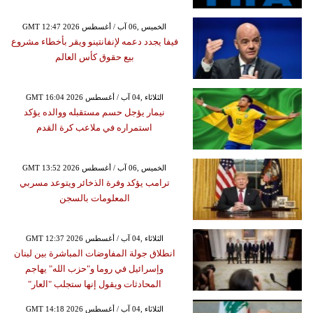
GMT 12:47 2026 الخميس ,06 آب / أغسطس
فيفا يجدد دعمه لإنفانتينو ويقر بأخطاء مشروع
بيع حقوق كأس العالم
GMT 16:04 2026 الثلاثاء ,04 آب / أغسطس
نيمار يؤجل حسم مستقبله ووالده يؤكد
استمراره في ملاعب كرة القدم
GMT 13:52 2026 الخميس ,06 آب / أغسطس
ترامب يؤكد وفرة الذخائر ويتوعد مسربي
المعلومات بالسجن
GMT 12:37 2026 الثلاثاء ,04 آب / أغسطس
انطلاق جولة المفاوضات المباشرة بين لبنان
وإسرائيل في روما و"حزب الله" يهاجم
المحادثات ويقول إنها ستجلب "العار"
GMT 14:18 2026 الثلاثاء ,04 آب / أغسطس