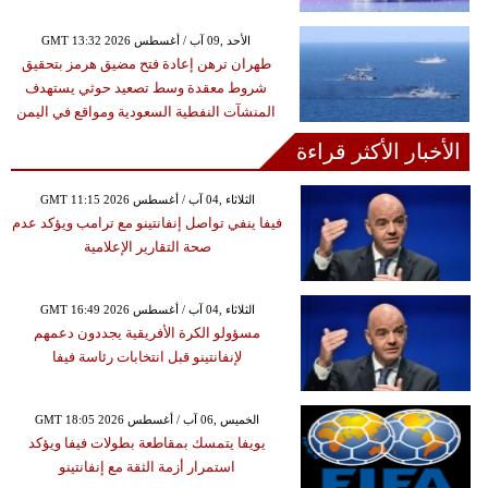
GMT 13:32 2026 الأحد ,09 آب / أغسطس
طهران ترهن إعادة فتح مضيق هرمز بتحقيق
شروط معقدة وسط تصعيد حوثي يستهدف
المنشآت النفطية السعودية ومواقع في اليمن
الأخبار الأكثر قراءة
GMT 11:15 2026 الثلاثاء ,04 آب / أغسطس
فيفا ينفي تواصل إنفانتينو مع ترامب ويؤكد عدم
صحة التقارير الإعلامية
GMT 16:49 2026 الثلاثاء ,04 آب / أغسطس
مسؤولو الكرة الأفريقية يجددون دعمهم
لإنفانتينو قبل انتخابات رئاسة فيفا
GMT 18:05 2026 الخميس ,06 آب / أغسطس
يويفا يتمسك بمقاطعة بطولات فيفا ويؤكد
استمرار أزمة الثقة مع إنفانتينو