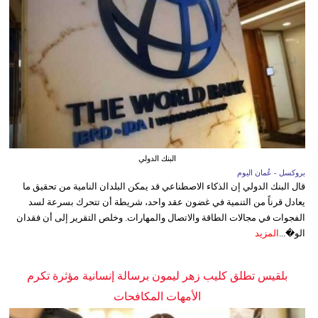
البنك الدولي
بروكسل - عُمان اليوم
قال البنك الدولي إن الذكاء الاصطناعي قد يمكن البلدان النامية من تحقيق ما
يعادل قرناً من التنمية في غضون عقد واحد، شريطة أن تتحرك بسرعة لسد
الفجوات في مجالات الطاقة والاتصال والمهارات. وخلص التقرير إلى أن فقدان
الو�...
المزيد
بلقيس تطلق كليب زهر ليمون برسالة إنسانية مؤثرة تكرم
الأمهات المكافحات