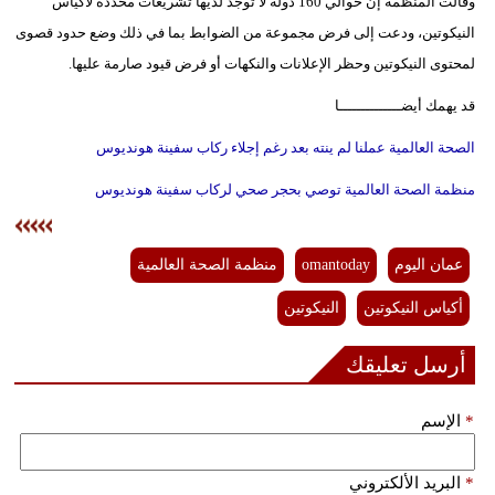
وقالت المنظمة إن حوالي 160 دولة لا توجد لديها تشريعات محددة لأكياس
النيكوتين، ودعت إلى فرض مجموعة من الضوابط بما في ذلك وضع حدود قصوى
لمحتوى النيكوتين وحظر الإعلانات والنكهات أو فرض قيود صارمة عليها.
قد يهمك أيضــــــــــــــا
الصحة العالمية عملنا لم ينته بعد رغم إجلاء ركاب سفينة هونديوس
منظمة الصحة العالمية توصي بحجر صحي لركاب سفينة هونديوس
عمان اليوم
omantoday
منظمة الصحة العالمية
أكياس النيكوتين
النيكوتين
أرسل تعليقك
*
الإسم
*
البريد الألكتروني