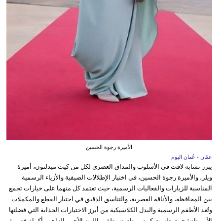
الأميرة رجوة الحسين
عمّان - عُمان اليوم
يبرز تشابه لافت في الأسلوب والمذاق العصري لكل من كيت ميدلتون، أميرة
ويلز، والأميرة رجوة الحسين، في اختيار الإطلالات الصيفية والأزياء الرسمية
المناسبة للزيارات والفعاليات الرسمية، حيث تعتمد كل منهما على خيارات تجمع
بين المحافظة، والأناقة العصرية، والتناسق الدقيق في اختيار القطع والمكملات.
وتُعد الأطقم الرسمية والبدل الكلاسيكية من أبرز الاختيارات الجذابة التي فضلتها
الأميرتان؛ حيث ظهرت كيت ميدلتون بطقم باللون الأحمر الزاهي بأكمام قصيرة