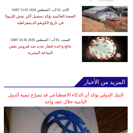
GMT 13:05 2026 الأحد ,02 آب / أغسطس
الصحة العالمية تؤكد تسجيل أكبر تفش للإيبولا
في تاريخ الكونغو الديمقراطية
GMT 16:36 2026 السبت ,01 آب / أغسطس
نتائج واعدة لعقار جديد ضد فيروس نقص
المناعة البشرية
المزيد من الأخبار
البنك الدولي يؤكد أن الذكاء الاصطناعي قد يسرّع تنمية الدول
النامية خلال عقد واحد