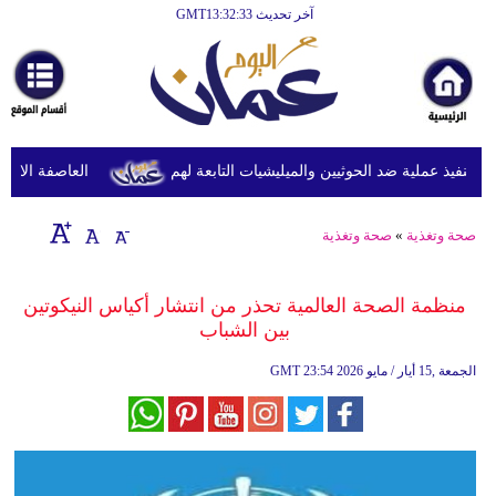
آخر تحديث GMT13:32:33
الرئيسية
أخبارعاجلة
رياضة
ثقافة
نفيذ عملية ضد الحوثيين والميليشيات التابعة لهم
العاصفة الاستوائي
إقتصاد
صحة وتغذية
»
صحة وتغذية
فن
وموسيقى
منظمة الصحة العالمية تحذر من انتشار أكياس النيكوتين
بين الشباب
أزياء
23:54 2026 الجمعة ,15 أيار / مايو
GMT
صحة
وتغذية
سياحة