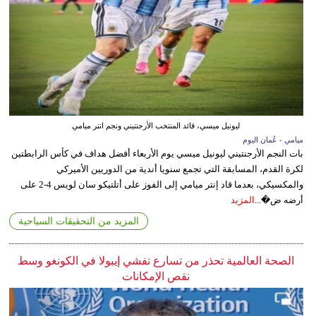
ليونيل ميسي، قائد المنتخب الأرجنتيني ونجم انتر ميامي
ميامي - عُمان اليوم
بات النجم الأرجنتيني ليونيل ميسي يوم الأربعاء أفضل هداف في كأس الرابطتين
لكرة القدم، المسابقة التي تجمع سنويا أندية من الدوريين الأميركي
والمكسيكي، بعدما قاد إنتر ميامي إلى الفوز على أتلتيكو سان لويس 4-2 على
أرضه ض�...
المزيد
المزيد من التحقيقات السياحية
الصحة العالمية تحذر من تسارع تفشي إيبولا في الكونغو وسط
نقص الإمكانات