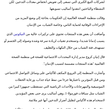
لشركات التبغ الكبرى التي تسعى إلى تعويض انخفاض معدلات التدخين. لكن
فيديو
النشطاء والباحثين انتقدوا أساليب تسويقها.
سيارات
وقالت منظمة الصحة العالمية إن الحكومات بحاجة إلى وضع المزيد من
الإجراءات الوقائية لحماية الناس، وخاصة الشباب، من الإدمان.
وأضافت أن بعض هذه المنتجات تحتوي على تركيزات عالية من
النيكوتين
الذي
يسبب إدمانا شديدا، وتستخدم تقنيات لزيادة سرعة وشدة وصوله إلى الجسم أو
تستهدف فئة الشباب من خلال النكهات والتغليف.
قال إتيان كروج مدير إدارة المحددات الاجتماعية للصحة في منظمة الصحة
العالمية "هذه المنتجات مصممة لتسبب الإدمان".
وأشارت المنظمة إلى الترويج المكثف للأكياس على وسائل التواصل الاجتماعي
ومن قبل المؤثرين باعتبارها جزءا من نمط حياة جذاب، ورعاية الحفلات
الموسيقية والمهرجانات والأحداث الرياضية التي تستقطب جمهورا كبيرا من
الشباب مثل سباقات فورمولا-1، وهي أساليب يرى حتى بعض المؤيدين
لاستخدام هذه الأكياس لتقليل أضرار التدخين أنها غير ملائمة.