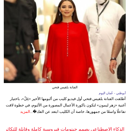
الفنانة بلقيس فتحي
أبوظبي - عُمان اليوم
أطلقت الفنانة بلقيس فتحي أول فيديو كليب من ألبومها الأخير «غِلّ»، باختيار
أغنية «زهر ليمون» لتكون باكورة الأعمال المصورة من الألبوم، في خطوة لاقت
تفاعلًا واسعًا من جمهورها، خاصة أن الكليب ابتعد عن الفك�...
المزيد
الذكاء الاصطناعي يصمم جينومات فيروسية كاملة وقابلة للتكاثر