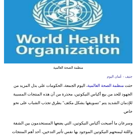
وسفر
ديكور
أخبار
إعلام
تعليم
منظمة الصحة العالمية
مرأة
جنيف - عُمان اليوم
علوم
حثت
منظمة الصحة العالمية
، اليوم الجمعة، الحكومات على بذل المزيد من
وتكنولوجيا
الجهود للحد من بيع أكياس النيكوتين، محذرة من أن هذه المنتجات المسببة
للإدمان الشديد يتم "تسويقها بشكل مكثف" بطرق تجذب الشباب على نحو
بيئة
خاص.
مدوَّنات
وسرعان ما أصبحت أكياس النيكوتين، التي يضعها المستخدمون بين الشفة
واللثة ليمنحهم النيكوتين الموجود بها نفس تأثير التدخين، أحد أهم المنتجات
أبراج