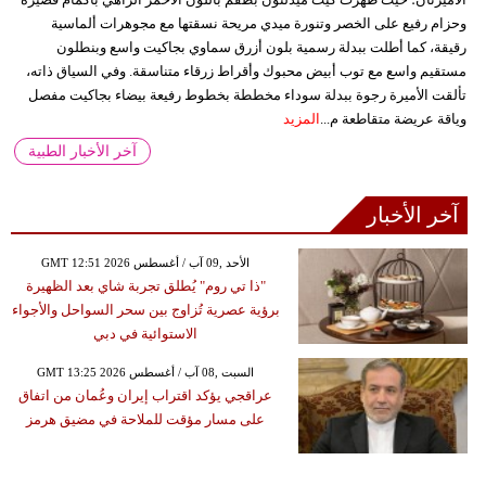
وحزام رفيع على الخصر وتنورة ميدي مريحة نسقتها مع مجوهرات ألماسية
رقيقة، كما أطلت ببدلة رسمية بلون أزرق سماوي بجاكيت واسع وبنطلون
مستقيم واسع مع توب أبيض محبوك وأقراط زرقاء متناسقة. وفي السياق ذاته،
تألقت الأميرة رجوة ببدلة سوداء مخططة بخطوط رفيعة بيضاء بجاكيت مفصل
وياقة عريضة متقاطعة م...
المزيد
آخر الأخبار الطبية
آخر الأخبار
GMT 12:51 2026 الأحد ,09 آب / أغسطس
"ذا تي روم" يُطلق تجربة شاي بعد الظهيرة
برؤية عصرية تُزاوج بين سحر السواحل والأجواء
الاستوائية في دبي
GMT 13:25 2026 السبت ,08 آب / أغسطس
عراقجي يؤكد اقتراب إيران وعُمان من اتفاق
على مسار مؤقت للملاحة في مضيق هرمز