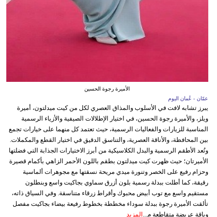
الأميرة رجوة الحسين
عمّان - عُمان اليوم
يبرز تشابه لافت في الأسلوب والمذاق العصري لكل من كيت ميدلتون، أميرة
ويلز، والأميرة رجوة الحسين، في اختيار الإطلالات الصيفية والأزياء الرسمية
المناسبة للزيارات والفعاليات الرسمية، حيث تعتمد كل منهما على خيارات تجمع
بين المحافظة، والأناقة العصرية، والتناسق الدقيق في اختيار القطع والمكملات.
وتُعد الأطقم الرسمية والبدل الكلاسيكية من أبرز الاختيارات الجذابة التي فضلتها
الأميرتان؛ حيث ظهرت كيت ميدلتون بطقم باللون الأحمر الزاهي بأكمام قصيرة
وحزام رفيع على الخصر وتنورة ميدي مريحة نسقتها مع مجوهرات ألماسية
رقيقة، كما أطلت ببدلة رسمية بلون أزرق سماوي بجاكيت واسع وبنطلون
مستقيم واسع مع توب أبيض محبوك وأقراط زرقاء متناسقة. وفي السياق ذاته،
تألقت الأميرة رجوة ببدلة سوداء مخططة بخطوط رفيعة بيضاء بجاكيت مفصل
وياقة عريضة متقاطعة م...
المزيد