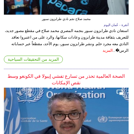
محمد صلاح نجم نادي طرابزون سبور
أنقرة - عُمان اليوم
استعان نادي طرابزون سبور بنجمه المصري محمد صلاح في مقطع مصور جديد،
للتعريف بثقافة مدينة طرابزون وعادات سكانها، والرد على من اعتبروا تعاقد
النادي معه مجرد حلم. ونشر طرابزون سبور، يوم الأحد، مقطعاً عبر حساباته
الرس�...
المزيد
المزيد من التحقيقات السياحية
الصحة العالمية تحذر من تسارع تفشي إيبولا في الكونغو وسط
نقص الإمكانات