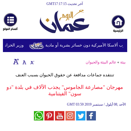
آخر تحديث GMT17:17:15
الرئيسية
أخبارعاجلة
رياضة
ثقافة
وزير الخزانة الأمري
إقتصاد
بيئة
»
عالم البيئة والحيوان
فن
تنتقده جماعات مدافعة عن حقوق الحيوان بسبب العنف
وموسيقى
مهرجان "مصارعة الجاموس" يجذب الآلاف في بلدة "دو
أزياء
سون" الفيتنامية
صحة
03:59 2019 الأحد ,08 أيلول / سبتمبر
GMT
وتغذية
سياحة