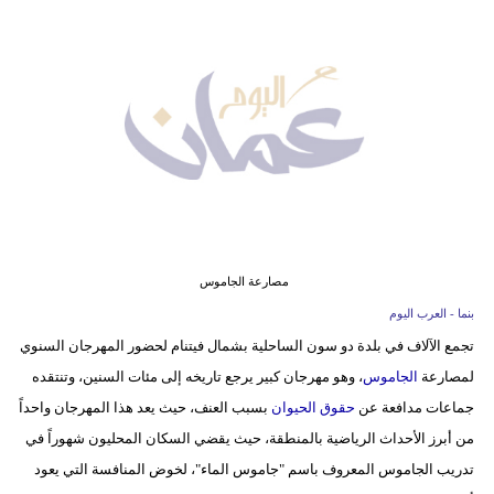
وسفر
ديكور
أخبار
إعلام
تعليم
مرأة
مصارعة الجاموس
علوم
بنما - العرب اليوم
وتكنولوجيا
تجمع الآلاف في بلدة دو سون الساحلية بشمال فيتنام لحضور المهرجان السنوي
لمصارعة
الجاموس
، وهو مهرجان كبير يرجع تاريخه إلى مئات السنين، وتنتقده
بيئة
جماعات مدافعة عن
حقوق الحيوان
بسبب العنف، حيث يعد هذا المهرجان واحداً
مدوَّنات
من أبرز الأحداث الرياضية بالمنطقة، حيث يقضي السكان المحليون شهوراً في
تدريب الجاموس المعروف باسم "جاموس الماء"، لخوض المنافسة التي يعود
أبراج