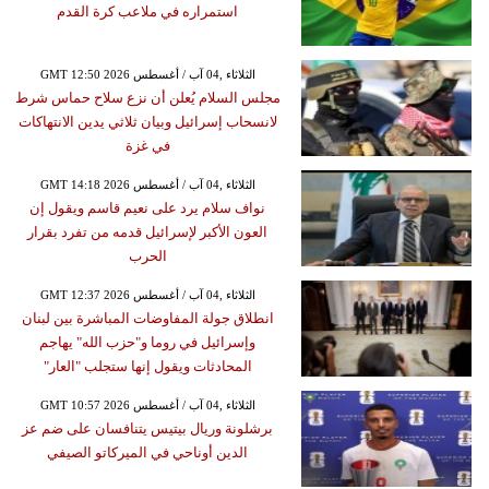
استمراره في ملاعب كرة القدم
GMT 12:50 2026 الثلاثاء ,04 آب / أغسطس
مجلس السلام يُعلن أن نزع سلاح حماس شرط
لانسحاب إسرائيل وبيان ثلاثي يدين الانتهاكات
في غزة
GMT 14:18 2026 الثلاثاء ,04 آب / أغسطس
نواف سلام يرد على نعيم قاسم ويقول إن
العون الأكبر لإسرائيل قدمه من تفرد بقرار
الحرب
GMT 12:37 2026 الثلاثاء ,04 آب / أغسطس
انطلاق جولة المفاوضات المباشرة بين لبنان
وإسرائيل في روما و"حزب الله" يهاجم
المحادثات ويقول إنها ستجلب "العار"
GMT 10:57 2026 الثلاثاء ,04 آب / أغسطس
برشلونة وريال بيتيس يتنافسان على ضم عز
الدين أوناحي في الميركاتو الصيفي