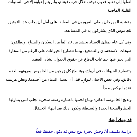
أصلها إلى تقليد قديم، توقف خلال حرب فيتنام، ولم يتم إحياؤه إلا في السنوات
فيديو
القليلة الماضية.
وعشية المهرجان يصلي القرويون في المعابد، على أمل أن يجلب هذا التوفيق
سيارات
للجاموس الذي يشاركون به في المسابقة.
وفي كل عام يمتلئ الاستاد بحشد من 20 ألفاً من السكان والسياح، ويطلقون
صيحات الاستحسان والتشجيع، بينما تتصارع الحيوانات على الرغم من المخاوف
التي تعبر عنها جماعات الدفاع عن حقوق الحيوان بشأن العنف.
وتتصارع الحيوانات في أزواج، ويتناطح كل زوجين من الجاموس بقرونهما لعدة
دقائق، وفي بعض الأحيان لثوانٍ، قبل أن تسيل الدماء من أحدهما، وتعلن هزيمته
عندما يركض بعيداً.
وتذبح الجاموسة الفائزة ويباع لحمها باعتباره وصفة سحرية تجلب لمن يتناولها
الحظ والصحة الجيدة والسلطة، ويكون ذلك بعد انتهاء الاحتفال.
قد يهمك أيضا:
دراسة تكشف أنّ وحش بحيرة لوخ نيس قد يكون حقيقيًا فعلًا