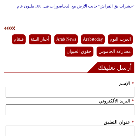
"حشرات بق الفراش" جابت الأرض مع الديناصورات قبل 100 مليون عام
العرب اليوم
Arabstoday
Arab News
أخبار البيئة
فيتنام
مصارعة الجاموس
حقوق الحيوان
أرسل تعليقك
*
الإسم
*
البريد الألكتروني
*
عنوان التعليق