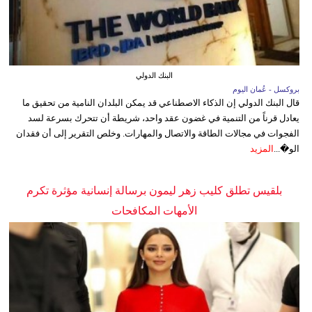
البنك الدولي
بروكسل - عُمان اليوم
قال البنك الدولي إن الذكاء الاصطناعي قد يمكن البلدان النامية من تحقيق ما
يعادل قرناً من التنمية في غضون عقد واحد، شريطة أن تتحرك بسرعة لسد
الفجوات في مجالات الطاقة والاتصال والمهارات. وخلص التقرير إلى أن فقدان
الو�...
المزيد
بلقيس تطلق كليب زهر ليمون برسالة إنسانية مؤثرة تكرم
الأمهات المكافحات