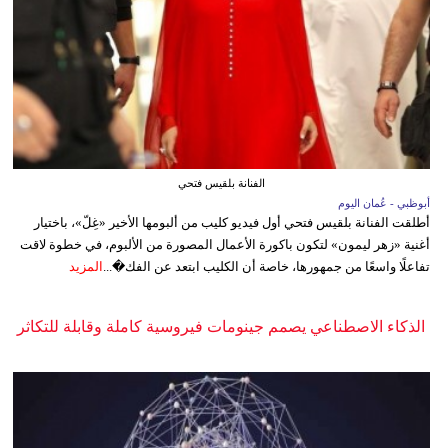
الفنانة بلقيس فتحي
أبوظبي - عُمان اليوم
أطلقت الفنانة بلقيس فتحي أول فيديو كليب من ألبومها الأخير «غِلّ»، باختيار
أغنية «زهر ليمون» لتكون باكورة الأعمال المصورة من الألبوم، في خطوة لاقت
تفاعلًا واسعًا من جمهورها، خاصة أن الكليب ابتعد عن الفك�...
المزيد
الذكاء الاصطناعي يصمم جينومات فيروسية كاملة وقابلة للتكاثر