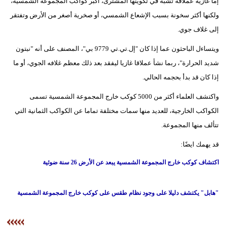
إما غازية عملاقة تشبه في تكوينها المشترى، أكبر كواكب المجموعة الشمسية،
ولكنها أكثر سخونة بسبب الإشعاع الشمسي، أو صخرية أصغر من الأرض وتفتقر
إلى غلاف جوي.
ويتساءل الباحثون عما إذا كان "إل.تي.تي 9779 بي"، المصنف على أنه "نبتون
شديد الحرارة"، ربما نشأ عملاقا غازيا ليفقد بعد ذلك معظم غلافه الجوي، أو ما
إذا كان قد بدأ بحجمه الحالي.
واكتشف العلماء أكثر من 5000 كوكب خارج المجموعة الشمسية تسمى
الكواكب الخارجية، للعديد منها سمات مختلفة تماما عن الكواكب الثمانية التي
تتألف منها المجموعة.
قد يهمك ايضًا:
اكتشاف كوكب خارج المجموعة الشمسية يبعد عن الأرض 26 سنة ضوئية
"هابل" يكتشف دليلا على وجود نظام طقس على كوكب خارج المجموعة الشمسية