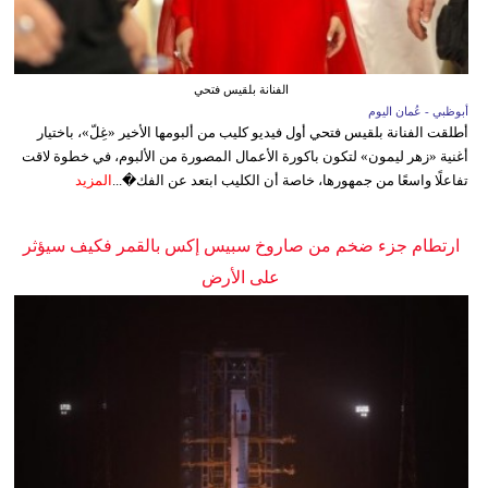
الفنانة بلقيس فتحي
أبوظبي - عُمان اليوم
أطلقت الفنانة بلقيس فتحي أول فيديو كليب من ألبومها الأخير «غِلّ»، باختيار
أغنية «زهر ليمون» لتكون باكورة الأعمال المصورة من الألبوم، في خطوة لاقت
تفاعلًا واسعًا من جمهورها، خاصة أن الكليب ابتعد عن الفك�...
المزيد
ارتطام جزء ضخم من صاروخ سبيس إكس بالقمر فكيف سيؤثر
على الأرض