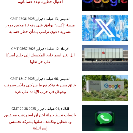
احتيال خطيرة تهدد حساباتهم
GMT 22:36 2025 الخميس ,13 شباط / فبراير
منصة "إكس" توافق على دفع 10 ملايين دولار
لتسوية دعوى ترامب بشأن حظر حسابه
GMT 05:57 2025 الأربعاء ,12 شباط / فبراير
آبل تغير اسم خليج المكسيك إلى خليج أميركا
على خرائطها
GMT 18:17 2025 الخميس ,06 شباط / فبراير
وثائق مسربة تؤكد تورط شركتي مايكروسوفت
وغوغل في حرب الإبادة على غزة
GMT 20:38 2025 الثلاثاء ,04 شباط / فبراير
واتساب تحبط حملة اختراق استهدفت صحفيين
وناشطين وتكشف صلتها بشركة تجسس
إسرائيلية