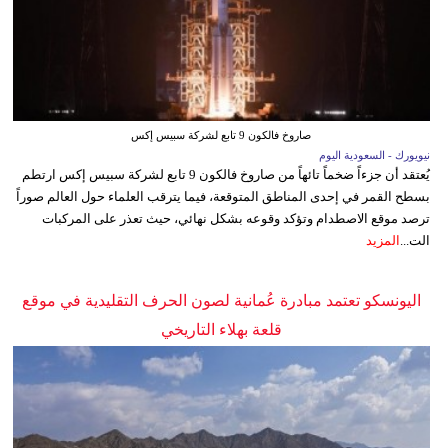
صاروخ فالكون 9 تابع لشركة سبيس إكس
نيويورك - السعودية اليوم
يُعتقد أن جزءاً ضخماً تائهاً من صاروخ فالكون 9 تابع لشركة سبيس إكس ارتطم
بسطح القمر في إحدى المناطق المتوقعة، فيما يترقب العلماء حول العالم صوراً
ترصد موقع الاصطدام وتؤكد وقوعه بشكل نهائي، حيث تعذر على المركبات
الت...
المزيد
اليونسكو تعتمد مبادرة عُمانية لصون الحرف التقليدية في موقع
قلعة بهلاء التاريخي