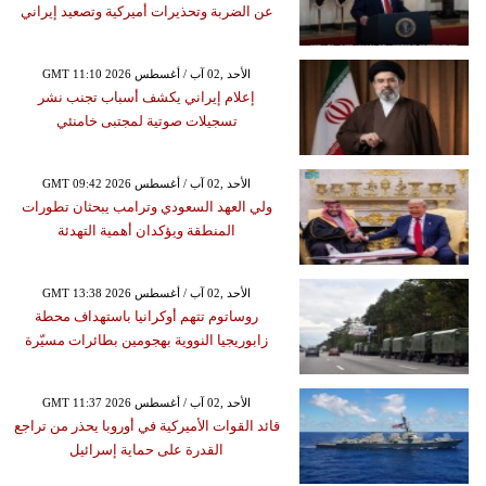
عن الضربة وتحذيرات أميركية وتصعيد إيراني
GMT 11:10 2026 الأحد ,02 آب / أغسطس
إعلام إيراني يكشف أسباب تجنب نشر
تسجيلات صوتية لمجتبى خامنئي
GMT 09:42 2026 الأحد ,02 آب / أغسطس
ولي العهد السعودي وترامب يبحثان تطورات
المنطقة ويؤكدان أهمية التهدئة
GMT 13:38 2026 الأحد ,02 آب / أغسطس
روساتوم تتهم أوكرانيا باستهداف محطة
زابوريجيا النووية بهجومين بطائرات مسيّرة
GMT 11:37 2026 الأحد ,02 آب / أغسطس
قائد القوات الأميركية في أوروبا يحذر من تراجع
القدرة على حماية إسرائيل