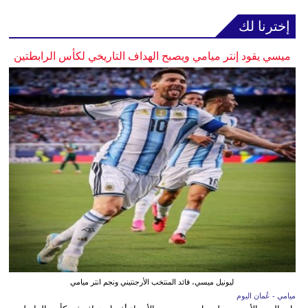
إخترنا لك
ميسي يقود إنتر ميامي ويصبح الهداف التاريخي لكأس الرابطتين
ليونيل ميسي، قائد المنتخب الأرجنتيني ونجم انتر ميامي
ميامي - عُمان اليوم