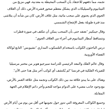
نجمه، مما دفعهم للاعتقاد بأن السحب المحيطة به معدنية، فهي مزيج من
التيتانيوم والسيليكات الذي يشكل معظم صخور قشرة الأرض، ذلك أن الغلاف
الجوي الذي يحتوي على سحب مائية، مثل غلاف الأرض، كان من شأنه أن يتلاشى
منذ فترة طويلة بفعل الإشعاع الشمسي.
وقال جينكينز "نعتقد حتى بأن السحب يمكن أن تتكثف في صورة قطرات
وتتساقط أمطار التيتانيوم في أجزاء من الغلاف الجوي".
درس الباحثون الكوكب باستخدام التلسكوب المداري "تشيوبس" التابع لوكالة
الفضاء الأوروبية.
وقال عالم الفلك والمعد الرئيسي للدراسة سيرجيو هوير من مختبر مرسيليا
للفيزياء الفلكية في فرنسا "لم يُكتشف أي كوكب آخر مثل هذا حتى الآن".
وهناك على ما يبدو علاقة مد بين ذلك الكوكب ونجمه مثل علاقة القمر بالأرض،
مع وجود جانب مضيء على الدوام مواجه للنجم وآخر دائم الإظلام في الجهة
المقابلة.
وجميع الكواكب المعروفة التي تدور حول نجومها في أقل من يوم من أيام الأرض