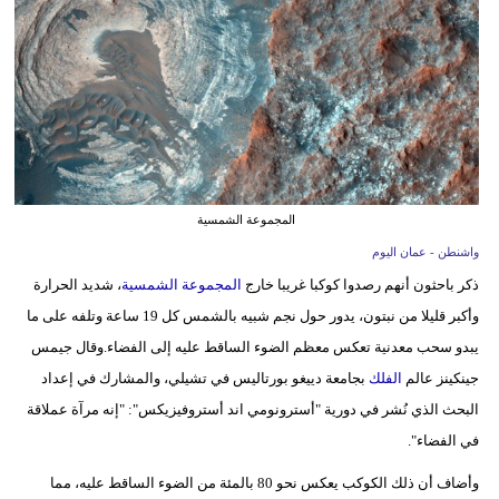
وسفر
ديكور
أخبار
إعلام
تعليم
المجموعة الشمسية
مرأة
واشنطن - عمان اليوم
ذكر باحثون أنهم رصدوا كوكبا غريبا خارج
المجموعة الشمسية
، شديد الحرارة
علوم
وأكبر قليلا من نبتون، يدور حول نجم شبيه بالشمس كل 19 ساعة وتلفه على ما
وتكنولوجيا
يبدو سحب معدنية تعكس معظم الضوء الساقط عليه إلى الفضاء.وقال جيمس
جينكينز عالم
الفلك
بجامعة دييغو بورتاليس في تشيلي، والمشارك في إعداد
بيئة
البحث الذي نُشر في دورية "أسترونومي اند أستروفيزيكس": "إنه مرآة عملاقة
مدوَّنات
في الفضاء".
أبراج
وأضاف أن ذلك الكوكب يعكس نحو 80 بالمئة من الضوء الساقط عليه، مما