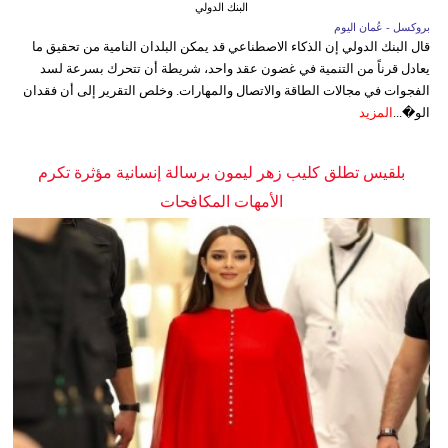
البنك الدولي
بروكسل - عُمان اليوم
قال البنك الدولي إن الذكاء الاصطناعي قد يمكن البلدان النامية من تحقيق ما
يعادل قرناً من التنمية في غضون عقد واحد، شريطة أن تتحرك بسرعة لسد
الفجوات في مجالات الطاقة والاتصال والمهارات. وخلص التقرير إلى أن فقدان
الو�...
المزيد
بلقيس تطلق كليب زهر ليمون برسالة إنسانية مؤثرة تكرم
الأمهات المكافحات