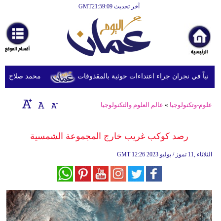
آخر تحديث GMT21:59:09
الرئيسية
أخبارعاجلة
رياضة
ثقافة
محمد صلاح يصل تركي
إقتصاد
علوم-وتكنولوجيا
»
عالم العلوم والتكنولوجيا
فن
وموسيقى
رصد كوكب غريب خارج المجموعة الشمسية
أزياء
12:26 2023 الثلاثاء ,11 تموز / يوليو
GMT
صحة
وتغذية
سياحة