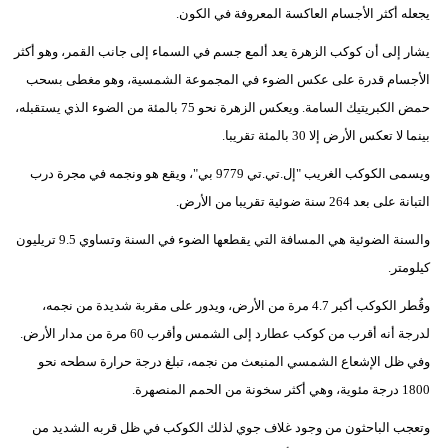
يجعله أكثر الأجسام العاكسة المعروفة في الكون.
فيديو
يشار إلى أن كوكب الزهرة يعد ألمع جسم في السماء إلى جانب القمر، وهو أكثر
سيارات
الأجسام قدرة على عكس الضوء في المجموعة الشمسية، وهو مغطى بسحب
حمض الكبريتيك السامة. ويعكس الزهرة نحو 75 بالمئة من الضوء الذي يستقبله،
بينما لا تعكس الأرض إلا 30 بالمئة تقريبا.
ويسمى الكوكب الغريب "إل.تي.تي 9779 بي"، ويقع هو ونجمه في مجرة درب
التبانة على بعد 264 سنة ضوئية تقريبا من الأرض.
والسنة الضوئية هي المسافة التي يقطعها الضوء في السنة وتساوي 9.5 تريليون
كيلومتر.
وقُطر الكوكب أكبر 4.7 مرة من الأرض، ويدور على مقربة شديدة من نجمه،
لدرجة أنه أقرب من كوكب عطارد إلى الشمس وأقرب 60 مرة من مدار الأرض.
وفي ظل الإشعاع الشمسي المنبعث من نجمه، تبلغ درجة حرارة سطحه نحو
1800 درجة مئوية، وهي أكثر سخونة من الحمم المنصهرة.
وتعجب الباحثون من وجود غلاف جوي لذلك الكوكب في ظل قربه الشديد من