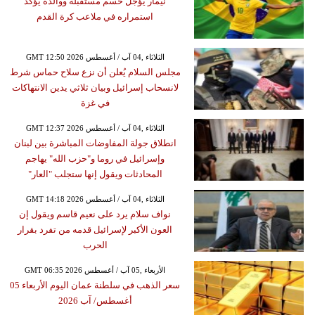
نيمار يؤجل حسم مستقبله ووالده يؤكد
استمراره في ملاعب كرة القدم
GMT 12:50 2026 الثلاثاء ,04 آب / أغسطس
مجلس السلام يُعلن أن نزع سلاح حماس شرط
لانسحاب إسرائيل وبيان ثلاثي يدين الانتهاكات
في غزة
GMT 12:37 2026 الثلاثاء ,04 آب / أغسطس
انطلاق جولة المفاوضات المباشرة بين لبنان
وإسرائيل في روما و"حزب الله" يهاجم
المحادثات ويقول إنها ستجلب "العار"
GMT 14:18 2026 الثلاثاء ,04 آب / أغسطس
نواف سلام يرد على نعيم قاسم ويقول إن
العون الأكبر لإسرائيل قدمه من تفرد بقرار
الحرب
GMT 06:35 2026 الأربعاء ,05 آب / أغسطس
سعر الذهب في سلطنة عمان اليوم الأربعاء 05
أغسطس/ آب 2026