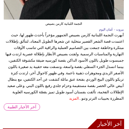
النجمة اللبنانية كارمن بصيبص
بيروت - عُمان اليوم
أبهرت النجمة اللبنانية كارمن بصيبص الجمهور مؤخراً بأحدث ظهور لها، حيث
اعتمدت قصة الشعر القصير متخلية عن شعرها الطويل المعتاد، لتتألق بإطلالات
مبتكرة وخاطفة جمعت بين التصاميم العملية والراقية التي تناسب الأوقات
النهارية والمناسبات الرسمية. ولفتت بصيبص الأنظار بإطلالة عصرية ارتدت فيها
جمبسوت طويل باللون الأسود الداكن بقصة كورسيه ضيقة مكشوفة الكتفين،
بينما انسدل الجزء السفلي بقصة واسعة، ونسقت معه حقيبة يد صغيرة باللون
الأصفر الزبدي ومجوهرات ذهبية ناعمة. وفي ظهور كاجوال آخر، ارتدت كنزة
تريكو باللون البيج الوردي بفتحة عنق مائلة كشفت عن أحد الكتفين، مع بنطال
أبيض عالي الخصر بقصة مستقيمة وحزام جلدي رفيع باللون البني. وعلى صعيد
الإطلالات الفخمة، تألقت بفستان أسود طويل تميز بقصّة الكورسيه العلوية
المطرزة بحبيبات الترتر وتنو...
المزيد
آخر الأخبار الطبية
آخر الأخبار