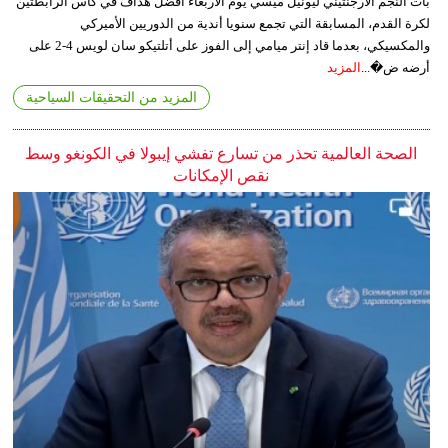
بات النجم الأرجنتيني ليونيل ميسي يوم الأربعاء أفضل هداف في كأس الرابطتين
لكرة القدم، المسابقة التي تجمع سنويا أندية من الدوريين الأميركي
والمكسيكي، بعدما قاد إنتر ميامي إلى الفوز على أتلتيكو سان لويس 4-2 على
أرضه ض�...
المزيد
المزيد من التحقيقات السياحية
الصحة العالمية تحذر من تسارع تفشي إيبولا في الكونغو وسط
نقص الإمكانات