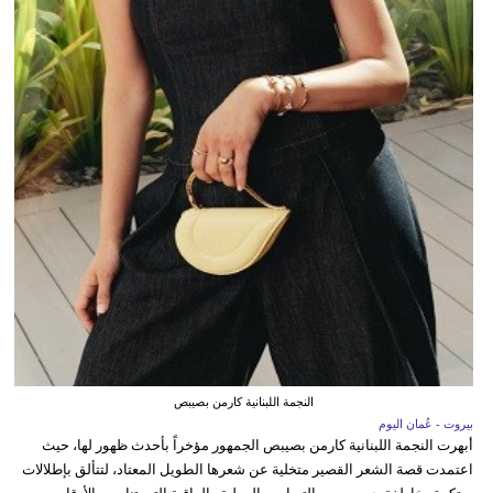
النجمة اللبنانية كارمن بصيبص
بيروت - عُمان اليوم
أبهرت النجمة اللبنانية كارمن بصيبص الجمهور مؤخراً بأحدث ظهور لها، حيث
اعتمدت قصة الشعر القصير متخلية عن شعرها الطويل المعتاد، لتتألق بإطلالات