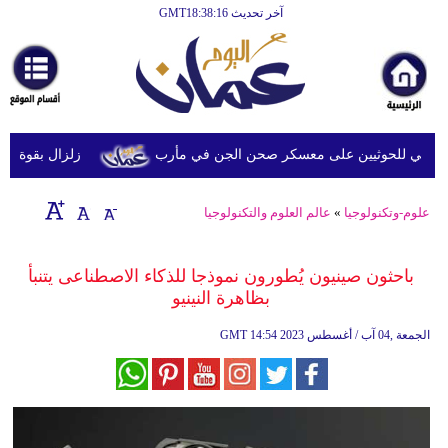
آخر تحديث GMT18:38:16
الرئيسية
أخبارعاجلة
رياضة
ثقافة
خي للحوثيين على معسكر صحن الجن في مأرب
زلزال بقوة 6.3 درجة يضرب جنوب الفلبين دون تحذيرات من تسونامي أو أضرار فورية
إقتصاد
علوم-وتكنولوجيا
»
عالم العلوم والتكنولوجيا
فن
وموسيقى
باحثون صينيون يُطورون نموذجا للذكاء الاصطناعى يتنبأ
بظاهرة النينيو
أزياء
14:54 2023 الجمعة ,04 آب / أغسطس
GMT
صحة
وتغذية
سياحة