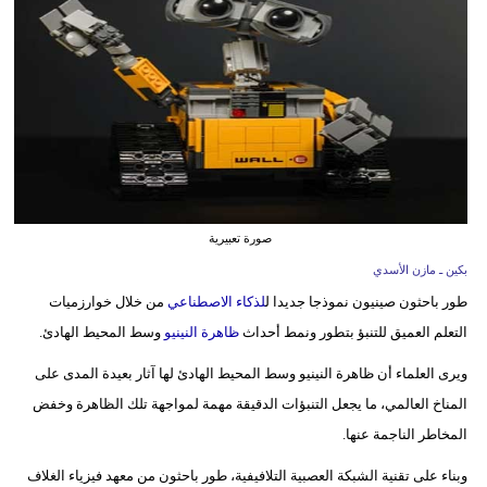
وسفر
ديكور
أخبار
إعلام
تعليم
صورة تعبيرية
مرأة
بكين ـ مازن الأسدي
علوم
طور باحثون صينيون نموذجا جديدا ل
لذكاء الاصطناعي
من خلال خوارزميات
وتكنولوجيا
التعلم العميق للتنبؤ بتطور ونمط أحداث
ظاهرة النينيو
وسط المحيط الهادئ.
بيئة
ويرى العلماء أن ظاهرة النينيو وسط المحيط الهادئ لها آثار بعيدة المدى على
المناخ العالمي، ما يجعل التنبؤات الدقيقة مهمة لمواجهة تلك الظاهرة وخفض
مدوَّنات
المخاطر الناجمة عنها.
أبراج
وبناء على تقنية الشبكة العصبية التلافيفية، طور باحثون من معهد فيزياء الغلاف