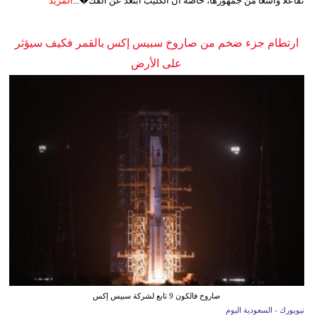
تفاعلًا واسعًا من جمهورها، خاصة أن الكليب ابتعد عن الفك�...
المزيد
ارتطام جزء ضخم من صاروخ سبيس إكس بالقمر فكيف سيؤثر
على الأرض
صاروخ فالكون 9 تابع لشركة سبيس إكس
نيويورك - السعودية اليوم