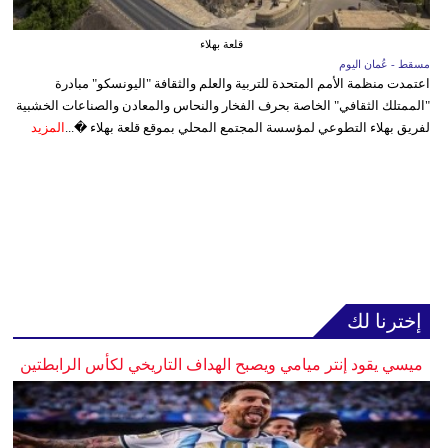
قلعة بهلاء
مسقط - عُمان اليوم
اعتمدت منظمة الأمم المتحدة للتربية والعلم والثقافة "اليونسكو" مبادرة
"الممتلك الثقافي" الخاصة بحرف الفخار والنحاس والمعادن والصناعات الخشبية
لفريق بهلاء التطوعي لمؤسسة المجتمع المحلي بموقع قلعة بهلاء �...
المزيد
إخترنا لك
ميسي يقود إنتر ميامي ويصبح الهداف التاريخي لكأس الرابطتين