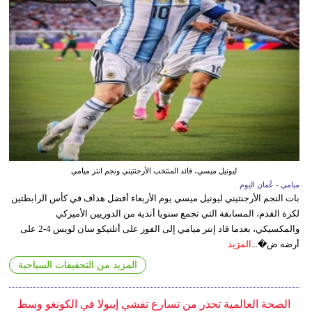
ليونيل ميسي، قائد المنتخب الأرجنتيني ونجم انتر ميامي
ميامي - عُمان اليوم
بات النجم الأرجنتيني ليونيل ميسي يوم الأربعاء أفضل هداف في كأس الرابطتين
لكرة القدم، المسابقة التي تجمع سنويا أندية من الدوريين الأميركي
والمكسيكي، بعدما قاد إنتر ميامي إلى الفوز على أتلتيكو سان لويس 4-2 على
أرضه ض�...
المزيد
المزيد من التحقيقات السياحية
الصحة العالمية تحذر من تسارع تفشي إيبولا في الكونغو وسط