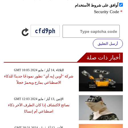
اُوافق على شروط الأستخدام
Security Code
*
أرسل التعليق
أخبار ذات صلة
GMT 10:05 2024 الثلاثاء ,14 أيار / مايو
شركة “أوبن إيه.آي” تطور نموذجًا جديدًا للذكاء
الاصطناعي يمازح ويحمرّ خجلاً
GMT 12:03 2024 الإثنين ,13 أيار / مايو
نصائح لاكتشاف إذا كان الطرف الآخر ذكاء
اصطناعي أم إنسانًا
GMT 20:21 2024 الأحد ,12 أيار / مايو