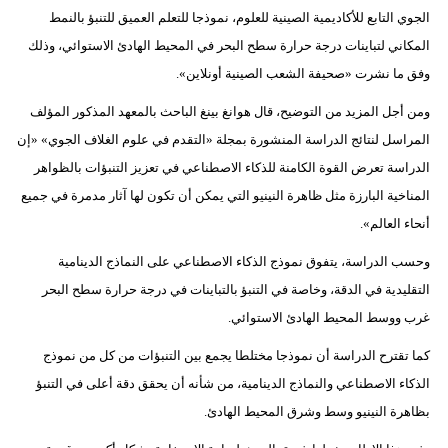
الجوي التابع للأكاديمية الصينية للعلوم، نموذجا للتعلم العميق للتنبؤ بالنمط
فيديو
المكاني لتباينات درجة حرارة سطح البحر في المحيط الهادئ الاستوائي، وذلك
سيارات
وفق ما نشرت «صحيفة الشعب الصينية أونلاين».
ومن أجل المزيد من التوضيح، قال هوانغ بينغ الباحث بالمعهد المذكور المؤلف
المراسل لنتائج الدراسة المنشورة بمجلة «التقدم في علوم الغلاف الجوي» «إن
الدراسة تعرض القوة الكامنة للذكاء الاصطناعي في تعزيز التنبؤات بالظواهر
المناخية البارزة مثل ظاهرة النينيو التي يمكن أن تكون لها آثار مدمرة في جميع
أنحاء العالم».
وحسب الدراسة، يتفوق نموذج الذكاء الاصطناعي على النماذج الدينامية
التقليدية في الدقة، وخاصة في التنبؤ بالتباينات في درجة حرارة سطح البحر
غرب ووسط المحيط الهادئ الاستوائي.
كما تقترح الدراسة أن نموذجا مختلطا يجمع بين التنبؤات من كل من نموذج
الذكاء الاصطناعي والنماذج الدينامية، من شأنه أن يحقق دقة أعلى في التنبؤ
بظاهرة النينيو وسط وشرق المحيط الهادئ.