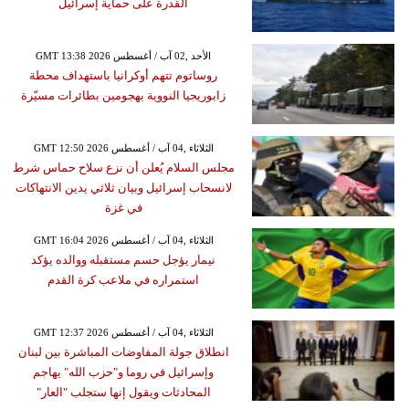
القدرة على حماية إسرائيل
GMT 13:38 2026 الأحد ,02 آب / أغسطس
روساتوم تتهم أوكرانيا باستهداف محطة
زابوريجيا النووية بهجومين بطائرات مسيّرة
GMT 12:50 2026 الثلاثاء ,04 آب / أغسطس
مجلس السلام يُعلن أن نزع سلاح حماس شرط
لانسحاب إسرائيل وبيان ثلاثي يدين الانتهاكات
في غزة
GMT 16:04 2026 الثلاثاء ,04 آب / أغسطس
نيمار يؤجل حسم مستقبله ووالده يؤكد
استمراره في ملاعب كرة القدم
GMT 12:37 2026 الثلاثاء ,04 آب / أغسطس
انطلاق جولة المفاوضات المباشرة بين لبنان
وإسرائيل في روما و"حزب الله" يهاجم
المحادثات ويقول إنها ستجلب "العار"