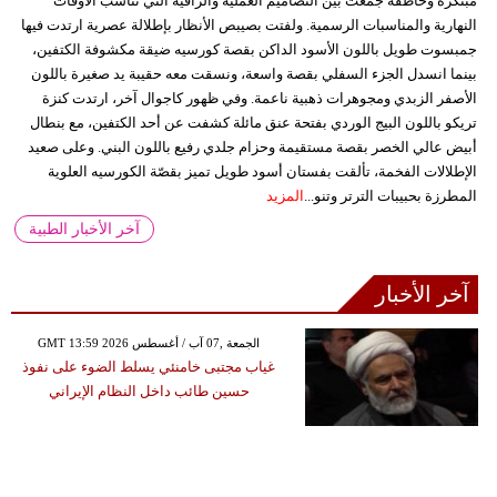
مبتكرة وخاطفة جمعت بين التصاميم العملية والراقية التي تناسب الأوقات
النهارية والمناسبات الرسمية. ولفتت بصيبص الأنظار بإطلالة عصرية ارتدت فيها
جمبسوت طويل باللون الأسود الداكن بقصة كورسيه ضيقة مكشوفة الكتفين،
بينما انسدل الجزء السفلي بقصة واسعة، ونسقت معه حقيبة يد صغيرة باللون
الأصفر الزبدي ومجوهرات ذهبية ناعمة. وفي ظهور كاجوال آخر، ارتدت كنزة
تريكو باللون البيج الوردي بفتحة عنق مائلة كشفت عن أحد الكتفين، مع بنطال
أبيض عالي الخصر بقصة مستقيمة وحزام جلدي رفيع باللون البني. وعلى صعيد
الإطلالات الفخمة، تألقت بفستان أسود طويل تميز بقصّة الكورسيه العلوية
المطرزة بحبيبات الترتر وتنو...
المزيد
آخر الأخبار الطبية
آخر الأخبار
GMT 13:59 2026 الجمعة ,07 آب / أغسطس
غياب مجتبى خامنئي يسلط الضوء على نفوذ
حسين طائب داخل النظام الإيراني