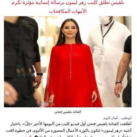
بلقيس تطلق كليب زهر ليمون برسالة إنسانية مؤثرة تكرم
الأمهات المكافحات
الفنانة بلقيس فتحي
أبوظبي - عُمان اليوم
أطلقت الفنانة بلقيس فتحي أول فيديو كليب من ألبومها الأخير «غِلّ»، باختيار
أغنية «زهر ليمون» لتكون باكورة الأعمال المصورة من الألبوم، في خطوة لاقت