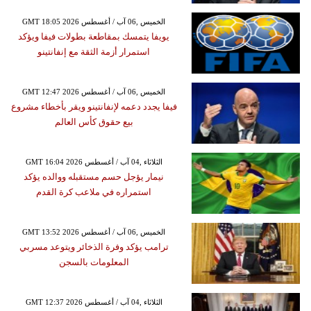
GMT 18:05 2026 الخميس ,06 آب / أغسطس
يويفا يتمسك بمقاطعة بطولات فيفا ويؤكد
استمرار أزمة الثقة مع إنفانتينو
GMT 12:47 2026 الخميس ,06 آب / أغسطس
فيفا يجدد دعمه لإنفانتينو ويقر بأخطاء مشروع
بيع حقوق كأس العالم
GMT 16:04 2026 الثلاثاء ,04 آب / أغسطس
نيمار يؤجل حسم مستقبله ووالده يؤكد
استمراره في ملاعب كرة القدم
GMT 13:52 2026 الخميس ,06 آب / أغسطس
ترامب يؤكد وفرة الذخائر ويتوعد مسربي
المعلومات بالسجن
GMT 12:37 2026 الثلاثاء ,04 آب / أغسطس