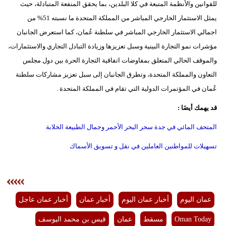
للقوانين والأنظمة المتبعة في كلا البلدين، بما يحقق المنفعة المتبادلة، حيث
فيديو
يمثل الاستثمار الخارجي المباشر من المملكة المتحدة ما نسبته 51% من
اجمالي الاستثمار الخارجي المباشر في سلطنة عُمان، كما استعرض الجانبان
سيارات
مؤشرات نمو التجارة البينية وسبل تعزيزها وزيادة التبادل التجاري والاستثمارات،
والموقف الحالي المتعلق بمفاوضات اتفاقية التجارة الحرة بين دول مجلس
التعاون والمملكة المتحدة، وتطرق الجانبان إلى سبل تعزيز مشاركات سلطنة
عُمان في المؤتمرات الدولية التي تقام في المملكة المتحدة .
قد يهمك أيضَا :
المتحف المائي في جدة سحر البحر الأحمر وجمال الطبيعة الخلابة
تسهيلات للمواطنين العاملين في نقل و تسويق الأسماك
عمان اليوم
أخبار عمان اليوم
أخبار عمان
أخبار عمان عاجل
Oman Today
مسقط
عمان
قيس بن محمد اليوسف