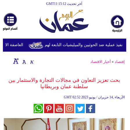
آخر تحديث GMT11:15:12
الرئيسية
أخبارعاجلة
رياضة
ثقافة
نفيذ عملية ضد الحوثيين والميليشيات التابعة لهم
العاصفة الاستوائي
إقتصاد
إقتصاد
»
أخبار الاقتصاد
فن
وموسيقى
بحث تعزيز التعاون في مجالات التجارة والاستثمار بين
سلطنة عمان وبريطانيا
أزياء
02:52 2023 الأربعاء ,14 حزيران / يونيو
GMT
صحة
وتغذية
سياحة