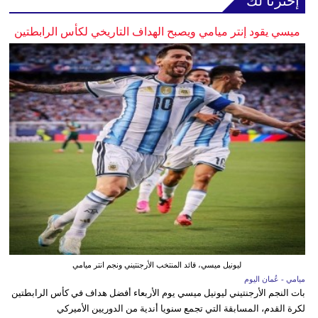
إخترنا لك
ميسي يقود إنتر ميامي ويصبح الهداف التاريخي لكأس الرابطتين
ليونيل ميسي، قائد المنتخب الأرجنتيني ونجم انتر ميامي
ميامي - عُمان اليوم
بات النجم الأرجنتيني ليونيل ميسي يوم الأربعاء أفضل هداف في كأس الرابطتين
لكرة القدم، المسابقة التي تجمع سنويا أندية من الدوريين الأميركي