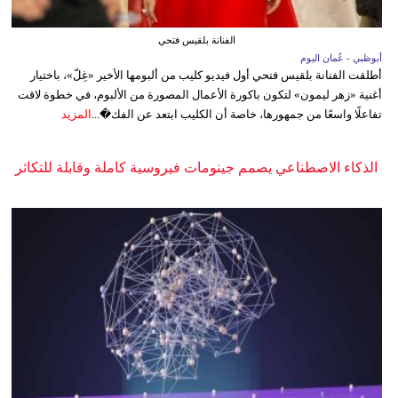
الفنانة بلقيس فتحي
أبوظبي - عُمان اليوم
أطلقت الفنانة بلقيس فتحي أول فيديو كليب من ألبومها الأخير «غِلّ»، باختيار
أغنية «زهر ليمون» لتكون باكورة الأعمال المصورة من الألبوم، في خطوة لاقت
تفاعلًا واسعًا من جمهورها، خاصة أن الكليب ابتعد عن الفك�...
المزيد
الذكاء الاصطناعي يصمم جينومات فيروسية كاملة وقابلة للتكاثر