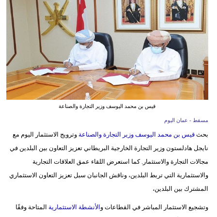
وسفر
ديكور
أخبار
إعلام
تعليم
قيس بن محمد اليوسف وزير التجارة والصناعة
مرأة
مسقط - عمان اليوم
علوم
بحث
قيس بن محمد اليوسف وزير التجارة والصناعة
وترويج الاستثمار اليوم مع
وتكنولوجيا
نايجل هادلستون وزير التجارة الخارجية البريطاني تعزيز التعاون بين البلدين في
مجالات التجارة والاستثمار. كما استعرض اللقاء عمق العلاقات التجارية
بيئة
والاستثمارية التي تربط البلدين، وناقش الجانبان سبل تعزيز التعاون الاستثماري
مدوَّنات
المشترك بين البلدين،
وتشجيع الاستثمار المباشر في القطاعات و
الأنشطة الاستثمارية
المتاحة وفقًا
أبراج