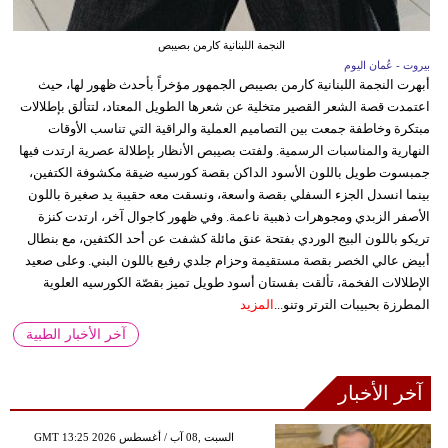
النجمة اللبنانية كارمن بصيبص
بيروت - عُمان اليوم
أبهرت النجمة اللبنانية كارمن بصيبص الجمهور مؤخراً بأحدث ظهور لها، حيث
اعتمدت قصة الشعر القصير متخلية عن شعرها الطويل المعتاد، لتتألق بإطلالات
مبتكرة وخاطفة جمعت بين التصاميم العملية والراقية التي تناسب الأوقات
النهارية والمناسبات الرسمية. ولفتت بصيبص الأنظار بإطلالة عصرية ارتدت فيها
جمبسوت طويل باللون الأسود الداكن بقصة كورسيه ضيقة مكشوفة الكتفين،
بينما انسدل الجزء السفلي بقصة واسعة، ونسقت معه حقيبة يد صغيرة باللون
الأصفر الزبدي ومجوهرات ذهبية ناعمة. وفي ظهور كاجوال آخر، ارتدت كنزة
تريكو باللون البيج الوردي بفتحة عنق مائلة كشفت عن أحد الكتفين، مع بنطال
أبيض عالي الخصر بقصة مستقيمة وحزام جلدي رفيع باللون البني. وعلى صعيد
الإطلالات الفخمة، تألقت بفستان أسود طويل تميز بقصّة الكورسيه العلوية
المطرزة بحبيبات الترتر وتنو...
المزيد
آخر الأخبار الطبية
آخر الأخبار
GMT 13:25 2026 السبت ,08 آب / أغسطس