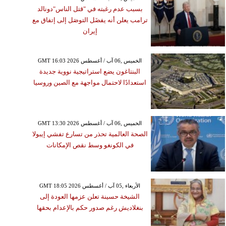
بسبب عدم رغبته في "قتل الناس"دونالد
ترامب يعلن أنه يفضَل التوصَل إلى إتفاق مع
إيران
GMT 16:03 2026 الخميس ,06 آب / أغسطس
البنتاغون يضع استراتيجية نووية جديدة
استعدادًا لاحتمال مواجهة مع الصين وروسيا
GMT 13:30 2026 الخميس ,06 آب / أغسطس
الصحة العالمية تحذر من تسارع تفشي إيبولا
في الكونغو وسط نقص الإمكانات
GMT 18:05 2026 الأربعاء ,05 آب / أغسطس
الشيخة حسينة تعلن عزمها العودة إلى
بنغلاديش رغم صدور حكم بالإعدام بحقها