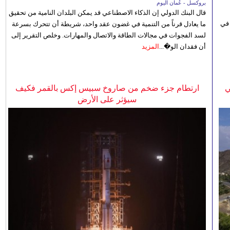
بروكسل - عُمان اليوم
قال البنك الدولي إن الذكاء الاصطناعي قد يمكن البلدان النامية من تحقيق
 في
ما يعادل قرناً من التنمية في غضون عقد واحد، شريطة أن تتحرك بسرعة
لسد الفجوات في مجالات الطاقة والاتصال والمهارات. وخلص التقرير إلى
أن فقدان الو�...
المزيد
ي
ارتطام جزء ضخم من صاروخ سبيس إكس بالقمر فكيف
سيؤثر على الأرض