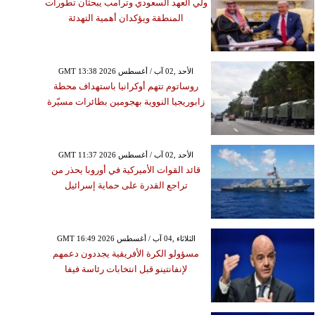
ولي العهد السعودي وترامب يبحثان تطورات
المنطقة ويؤكدان أهمية التهدئة
GMT 13:38 2026 الأحد ,02 آب / أغسطس
روساتوم تتهم أوكرانيا باستهداف محطة
زابوريجيا النووية بهجومين بطائرات مسيّرة
GMT 11:37 2026 الأحد ,02 آب / أغسطس
قائد القوات الأميركية في أوروبا يحذر من
تراجع القدرة على حماية إسرائيل
GMT 16:49 2026 الثلاثاء ,04 آب / أغسطس
مسؤولو الكرة الأفريقية يجددون دعمهم
لإنفانتينو قبل انتخابات رئاسة فيفا