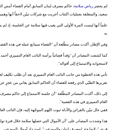
لم يحضر
رياض سلامة
، حاكم مصرف لبنان السابق أمام القضاء أمس الث
سعيد، والمتعلقة بعمليات اكتتاب أجريت مع شركات تبيّن لاحقاً أنها وهمية أو أع
علماً أنها ليست المرة الأولى التي يغيب فيها سلامة عن الجلسة، إذ لم
به.
وفي الإطار، أكدت مصادر مطّلعة أن "القضاء سيتابع عمله في هذه القضية حت
لاستجوابه والاستماع إلى أقواله".
تأتي هذه الخطوة من جانب النائب العام التمييزي بعد أن طلب تكليف لجن
تقريرها الطبّي الذي رفعته للقضاء أن الحاكم السابق يعاني من عجزٍ عن 
إلى ذلك، أكدت المصادر المطّلعة "أن جلسة الاستماع إلى حاكم مصرف ل
العام التمييزي في هذه القضية".
ففي حال تبيّن بالقرائن والأدلة ثبوت التُهم الموجّهة إليه، فإن النائب ا
هذا وشددت المصادر على "أن الأموال التي حصلها سلامة خلال فترة تول
قرش"، لانها حق لمصرف لبنان والمودعين". استرداد أموال المودعين