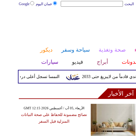
البحث
عمان اليوم
Google
صحة وتغذية
سياحة وسفر
ديكور
دونات
أبراج
فيديو
سيارات
ن لايبزيغ حتى 2033
النمسا تسجل أعلى درجة حرارة في تاريخها مع وصولها 
آخر الأخبار
GMT 12:15 2026 الأربعاء ,05 آب / أغسطس
نصائح مضمونة للحفاظ على صحة النباتات
المنزلية قبل السفر