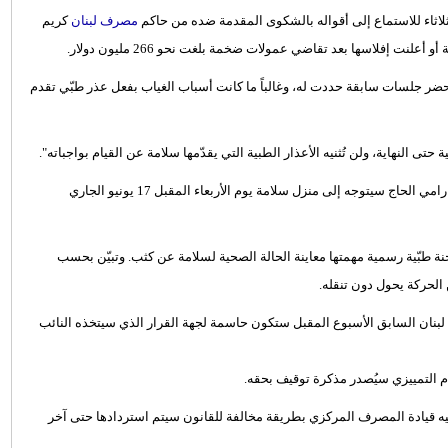
لاثاء للاستماع إلى أقواله بالشكوى المقدمة ضده من حاكم
مصرف لبنان
كريم
لنت إفلاسها بعد تقاضي عمولات ضخمة بلغت نحو 266 مليون دولار.
 يحضر جلسات سابقة حددت له، وغالباً ما كانت أسباب الغياب بفعل عذر طبّي تقدم
ى النهاية، ولن تُثنيه الأعذار الطبية التي يقدّمها سلامة عن القيام بواجباته".
كما كشفت المصادر أن "وفداً قضائياً يرأسه النائب العام التمييزي أحمد رامي الحاج سيتوجه إلى منزل سلامة يوم الأربعاء المقبل 17 يونيو الجاري
ة طبّية رسمية مهمتها معاينة الحالة الصحية لسلامة عن كثب. وتبيّن بحسب
الحركة يحول دون تنقله.
بنان السابق الأسبوع المقبل ستكون حاسمة لجهة القرار الذي سيتخذه النائب
لعام التمييزي سيُصدر مذكرة توقيف بحقه.
يه قيادة المصرف المركزي بطريقة مخالفة للقانون سيتم استردادها حتى آخر