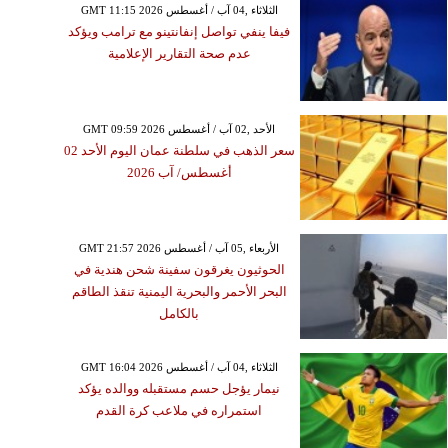
GMT 11:15 2026 الثلاثاء ,04 آب / أغسطس
فيفا ينفي تواصل إنفانتينو مع ترامب ويؤكد
عدم صحة التقارير الإعلامية
GMT 09:59 2026 الأحد ,02 آب / أغسطس
سعر الذهب في سلطنة عمان اليوم الأحد 02
أغسطس/ آب 2026
GMT 21:57 2026 الأربعاء ,05 آب / أغسطس
الحوثيون يغرقون سفينة شحن هندية في
البحر الأحمر والبحرية اليمنية تنقذ الطاقم
بالكامل
GMT 16:04 2026 الثلاثاء ,04 آب / أغسطس
نيمار يؤجل حسم مستقبله ووالده يؤكد
استمراره في ملاعب كرة القدم