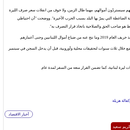
هم سيستردّون أموالهم، مهما طال الزمن، ولا خوف من انفلات سعر صرف الليرة
ة الاقتصادية الضاغطة التي يمرّ بها البلد بسبب الحرب الأخيرة". ووضحت "أن احتياطي
هو صاحب الحق والصلاحية باتخاذ قرار التصرف به".
لبنانيين وجنى أعمارهم.
وخضع خلال ثلاث سنوات لتحقيقات محلية وأوروبية، قبل أن يدخل السجن في سبتمبر
فالة هزيلة
أخبار الاقتصاد
ريم سعيد