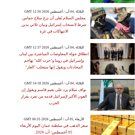
GMT 12:50 2026 الثلاثاء ,04 آب / أغسطس
مجلس السلام يُعلن أن نزع سلاح حماس
شرط لانسحاب إسرائيل وبيان ثلاثي يدين
الانتهاكات في غزة
GMT 12:37 2026 الثلاثاء ,04 آب / أغسطس
انطلاق جولة المفاوضات المباشرة بين لبنان
وإسرائيل في روما و"حزب الله" يهاجم
المحادثات ويقول إنها ستجلب "العار"
GMT 14:18 2026 الثلاثاء ,04 آب / أغسطس
نواف سلام يرد على نعيم قاسم ويقول إن
العون الأكبر لإسرائيل قدمه من تفرد بقرار
الحرب
GMT 06:35 2026 الأربعاء ,05 آب / أغسطس
سعر الذهب في سلطنة عمان اليوم الأربعاء
05 أغسطس/ آب 2026