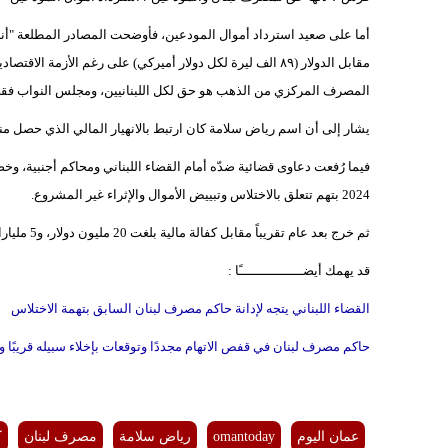
أما على صعيد استرداد أموال المودعين، فأوضحت المصادر المطلعة "أن
مقابل الدولار (٨٩ الف ليرة لكل دولار أميركي) على رغم الأزم
المصرف المركزي من الذهب هو حق لكل اللبنانيين، ومجلس النواب فقط 
يشار إلى أن اسم رياض سلامة كان ارتبط بالانهيار المالي الذي حصل منذ خريف العام 2019 وما نتج عنه من ضياع أموال ال
فيما رُفعت دعاوى قضائية ضدّه أمام القضاء اللبناني ومحاكم أجنبية، 
2024 بتهم تتعلق بالاختلاس وتبييض الأموال والإثراء غير المشروع.
ثم خرج بعد عام تقريباً مقابل كفالة مالية بلغت 20 مليون دولار، و5 مليارات ليرة لبنانية، كما تضمن القرار منعه من السفر لمدة عام.
قد يهمك أيضــــــــــــــــًا :
القضاء اللبناني يتجه لإدانة حاكم مصرف لبنان السابق بتهمة الاختلاس
حاكم مصرف لبنان في قفص الاتهام مجددًا وتوقعات بإخلاء سبيله قريبًا وك
عمان اليوم
omantoday
رياض سلامة
مصرف لبنان
ك