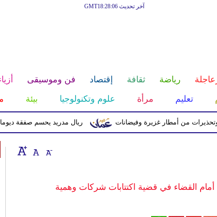
آخر تحديث GMT18:28:06
عاجلة
رياضة
ثقافة
إقتصاد
فن وموسيقى
أزياء
تعليم
مرأة
علوم وتكنولوجيا
بيئة
م
ات من أمطار غزيرة وفيضانات
ريال مدريد يحسم صفقة ديوماندي قادماً م
مام القضاء في قضية اكتتابات شركات وهمية