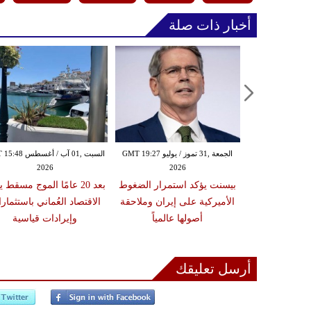
أخبار ذات صلة
الجمعة ,24 تموز / يوليو GMT 20:44
الجمعة ,31 تموز / يوليو GMT 19:27
السبت ,01 آب / أغسط
2026
2026
20
تخدام الأموال
بيسنت يؤكد استمرار الضغوط
بعد 20 عامًا الموج مسقط 
يض أضرار السفن
الأميركية على إيران وملاحقة
الاقتصاد العُماني باستثمار
هدد بتصعيد
أصولها عالمياً
وإيرادات قياسية
ضد طهران
أرسل تعليقك