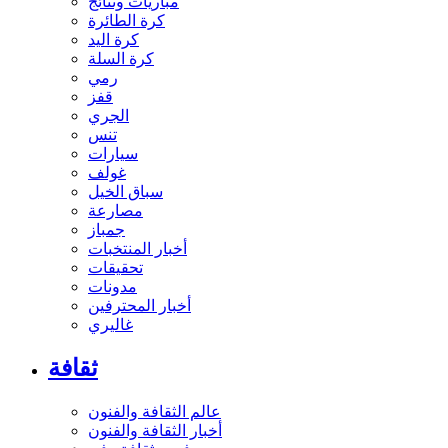
مباريات ونتائج
كرة الطائرة
كرة اليد
كرة السلة
رمي
قفز
الجري
تنس
سيارات
غولف
سباق الخيل
مصارعة
جمباز
أخبار المنتخبات
تحقيقات
مدونات
أخبار المحترفين
غاليري
ثقافة
عالم الثقافة والفنون
أخبار الثقافة والفنون