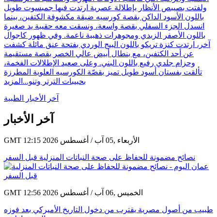
لها، حيث اعتمدت قصة الشعر القصير متخلية عن شعرها الطويل
المعتاد، لتتألق بإطلالات مبتكرة وخاطفة جمعت بين التصاميم
العملية والراقية التي تناسب الأوقات النهارية والمناسبات الرسمية.
ولفتت بصيبص الأنظار بإطلالة عصرية ارتدت فيها جمبسوت طويل
باللون الأسود الداكن بقصة كورسيه ضيقة مكشوفة الكتفين، بينما
انسدل الجزء السفلي بقصة واسعة، ونسقت معه حقيبة يد صغيرة
باللون الأصفر الزبدي ومجوهرات ذهبية ناعمة. وفي ظهور كاجوال
آخر، ارتدت كنزة تريكو باللون البيج الوردي بفتحة عنق مائلة كشفت
عن أحد الكتفين، مع بنطال أبيض عالي الخصر بقصة مستقيمة
وحزام جلدي رفيع باللون البني. وعلى صعيد الإطلالات الفخمة،
تألقت بفستان أسود طويل تميز بقصّة الكورسيه العلوية المطرزة
بحبيبات الترتر وتنو...
المزيد
آخر الأخبار الطبية
آخر الأخبار
GMT 12:15 2026 الأربعاء ,05 آب / أغسطس
نصائح مضمونة للحفاظ على صحة النباتات المنزلية قبل السفر
GMT 12:56 2026 الخميس ,06 آب / أغسطس