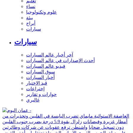
تعليم
نساء
علوم وتكنولوجيا
بيئة
أبراج
سيارات
سيارات
آخر أخبار عالم السيارات
أحدث الإصدارات في عالم السيارات
فيديو عالم السيارات
سوق السيارات
أخبار السيارات
قيد الاختبار
إختراعات
حوارات و تقارير
غاليري
العاصفة الاستوائية مايماي تضرب اليابسة في الفلبين وتحذيرات من
أمطار غزيرة وفيضانات
زلزال بقوة 5.9 درجة يضرب جنوب الفلبين
دون تسجيل ضحايا
واشنطن ترفع عقوبات عن شركات وطائرتين
على صلة بالحرس الثوري الإيراني
الشرطة تعتقل إمرأة تم القبض