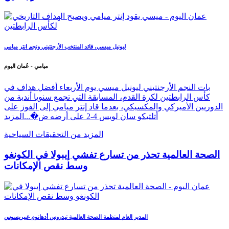
ميسي يقود إنتر ميامي ويصبح الهداف التاريخي لكأس
الرابطتين
ليونيل ميسي، قائد المنتخب الأرجنتيني ونجم انتر ميامي
ميامي - عُمان اليوم
بات النجم الأرجنتيني ليونيل ميسي يوم الأربعاء أفضل هداف في
كأس الرابطتين لكرة القدم، المسابقة التي تجمع سنويا أندية من
الدوريين الأميركي والمكسيكي، بعدما قاد إنتر ميامي إلى الفوز على
أتلتيكو سان لويس 4-2 على أرضه ض�...
المزيد
المزيد من التحقيقات السياحية
الصحة العالمية تحذر من تسارع تفشي إيبولا في الكونغو
وسط نقص الإمكانات