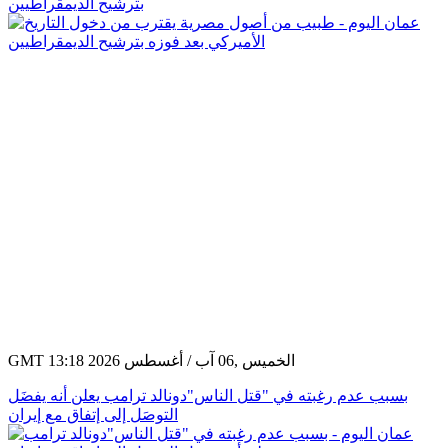
طبيب من أصول مصرية يقترب من دخول التاريخ الأميركي بعد فوزه
بترشيح الديمقراطيين
GMT 13:18 2026 الخميس ,06 آب / أغسطس
بسبب عدم رغبته في "قتل الناس"دونالد ترامب يعلن أنه يفضَل