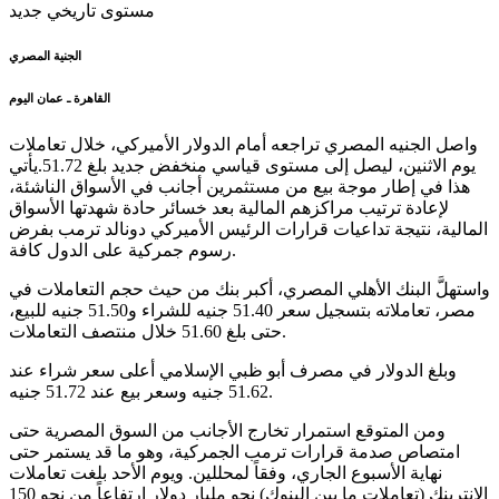
الجنية المصري
القاهرة ـ عمان اليوم
واصل الجنيه المصري تراجعه أمام الدولار الأميركي، خلال تعاملات
يوم الاثنين، ليصل إلى مستوى قياسي منخفض جديد بلغ 51.72.يأتي
هذا في إطار موجة بيع من مستثمرين أجانب في الأسواق الناشئة،
لإعادة ترتيب مراكزهم المالية بعد خسائر حادة شهدتها الأسواق
المالية، نتيجة تداعيات قرارات الرئيس الأميركي دونالد ترمب بفرض
رسوم جمركية على الدول كافة.
واستهلَّ البنك الأهلي المصري، أكبر بنك من حيث حجم التعاملات في
مصر، تعاملاته بتسجيل سعر 51.40 جنيه للشراء و51.50 جنيه للبيع،
حتى بلغ 51.60 خلال منتصف التعاملات.
وبلغ الدولار في مصرف أبو ظبي الإسلامي أعلى سعر شراء عند
51.62 جنيه وسعر بيع عند 51.72 جنيه.
ومن المتوقع استمرار تخارج الأجانب من السوق المصرية حتى
امتصاص صدمة قرارات ترمب الجمركية، وهو ما قد يستمر حتى
نهاية الأسبوع الجاري، وفقاً لمحللين. ويوم الأحد بلغت تعاملات
الإنتربنك (تعاملات ما بين البنوك) نحو مليار دولار ارتفاعاً من نحو 150