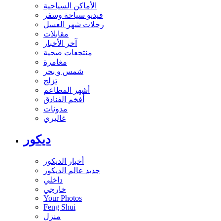
الأماكن السياحية
فيديو سياحة وسفر
رحلات شهر العسل
مقابلات
آخر الأخبار
منتجعات صحية
مغامرة
شمس و بحر
تزلج
أشهر المطاعم
أفخم الفنادق
مدونات
غاليري
ديكور
أخبار الديكور
جديد عالم الديكور
داخلي
خارجي
Your Photos
Feng Shui
منزل