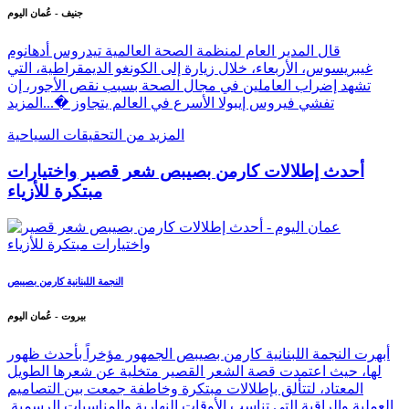
المدير العام لمنظمة الصحة العالمية تيدروس أدهانوم غيبريسوس
جنيف - عُمان اليوم
قال المدير العام لمنظمة الصحة العالمية تيدروس أدهانوم
غيبريسوس، الأربعاء، خلال زيارة إلى الكونغو الديمقراطية، التي
تشهد إضراب العاملين في مجال الصحة بسبب نقص الأجور، إن
تفشي فيروس إيبولا الأسرع في العالم يتجاوز �...
المزيد
المزيد من التحقيقات السياحية
أحدث إطلالات كارمن بصيبص شعر قصير واختيارات
مبتكرة للأزياء
النجمة اللبنانية كارمن بصيبص
بيروت - عُمان اليوم
أبهرت النجمة اللبنانية كارمن بصيبص الجمهور مؤخراً بأحدث ظهور