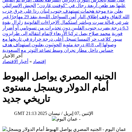
عليها بعد طعن أربعة رجال في "كوفنت غاردن"
الجيش الإسرائيلي
يعلن بدء موجة هجمات تستهدف جنوب لبنان ردا على خرق حزب
الله لاتفاق وقف إطلاق النار
أمن السواحل الليبية ينقذ 29 مهاجرًا غير
شرعي قبالة سرت ويباشر استكمال الإجراءات القانونية
زلزال بقوة
6.3 درجة يضرب جنوب الفلبين دون تحذيرات من تسونامي أو أضرار
فورية
محمد صلاح يصل تركيا الأربعاء لإتمام انتقاله إلى طرابزون
سبور كلاعب حر
النمسا تسجل أعلى درجة حرارة في تاريخها مع
وصولها إلى 40.8 درجة مئوية
الحوثيون يعلنون استهداف هدف
حساس داخل مطار نجران وسط تصاعد التوتر مع السعودية
أخر الأخبار
إقتصاد
»
أخبار الاقتصاد
الجنيه المصري يواصل الهبوط
أمام الدولار ويسجل مستوى
تاريخي جديد
21:13 2025 الإثنين ,07 إبريل / نيسان
GMT