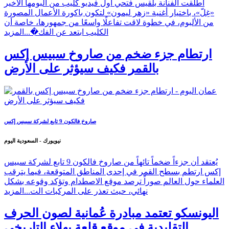
أبوظبي - عُمان اليوم
أطلقت الفنانة بلقيس فتحي أول فيديو كليب من ألبومها الأخير
«غِلّ»، باختيار أغنية «زهر ليمون» لتكون باكورة الأعمال المصورة
من الألبوم، في خطوة لاقت تفاعلًا واسعًا من جمهورها، خاصة أن
الكليب ابتعد عن الفك�...
المزيد
ارتطام جزء ضخم من صاروخ سبيس إكس
بالقمر فكيف سيؤثر على الأرض
صاروخ فالكون 9 تابع لشركة سبيس إكس
نيويورك - السعودية اليوم
يُعتقد أن جزءاً ضخماً تائهاً من صاروخ فالكون 9 تابع لشركة سبيس
إكس ارتطم بسطح القمر في إحدى المناطق المتوقعة، فيما يترقب
العلماء حول العالم صوراً ترصد موقع الاصطدام وتؤكد وقوعه بشكل
نهائي، حيث تعذر على المركبات الت...
المزيد