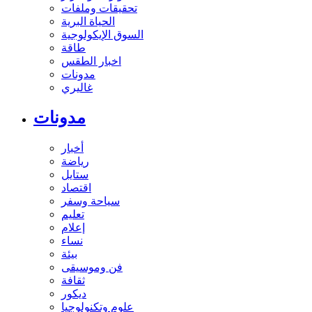
تحقيقات وملفات
الحياة البرية
السوق الإيكولوجية
طاقة
اخبار الطقس
مدونات
غاليري
مدونات
أخبار
رياضة
ستايل
اقتصاد
سياحة وسفر
تعليم
إعلام
نساء
بيئة
فن وموسيقى
ثقافة
ديكور
علوم وتكنولوجيا