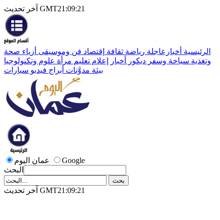
آخر تحديث GMT21:09:21
الرئيسية
أخبارعاجلة
رياضة
ثقافة
إقتصاد
فن وموسيقى
أزياء
صحة
وتغذية
سياحة وسفر
ديكور
أخبار
إعلام
تعليم
مرأة
علوم وتكنولوجيا
بيئة
مدوَّنات
أبراج
فيديو
سيارات
Google
عمان اليوم
البحث
آخر تحديث GMT21:09:21