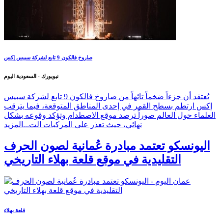
صاروخ فالكون 9 تابع لشركة سبيس إكس
نيويورك - السعودية اليوم
يُعتقد أن جزءاً ضخماً تائهاً من صاروخ فالكون 9 تابع لشركة سبيس
إكس ارتطم بسطح القمر في إحدى المناطق المتوقعة، فيما يترقب
العلماء حول العالم صوراً ترصد موقع الاصطدام وتؤكد وقوعه بشكل
نهائي، حيث تعذر على المركبات الت...
المزيد
اليونسكو تعتمد مبادرة عُمانية لصون الحرف
التقليدية في موقع قلعة بهلاء التاريخي
قلعة بهلاء