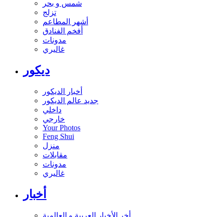
شمس و بحر
تزلج
أشهر المطاعم
أفخم الفنادق
مدونات
غاليري
ديكور
أخبار الديكور
جديد عالم الديكور
داخلي
خارجي
Your Photos
Feng Shui
منزل
مقابلات
مدونات
غاليري
أخبار
أخر الأخبار العربية و العالمية