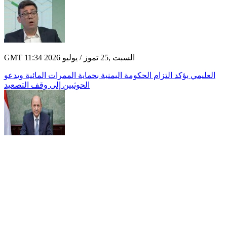
GMT 11:34 2026 السبت ,25 تموز / يوليو
العليمي يؤكد التزام الحكومة اليمنية بحماية الممرات المائية ويدعو
الحوثيين إلى وقف التصعيد