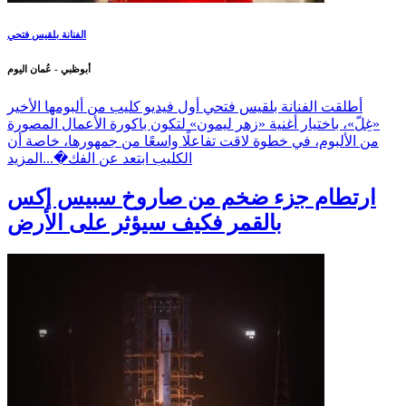
الفنانة بلقيس فتحي
أبوظبي - عُمان اليوم
أطلقت الفنانة بلقيس فتحي أول فيديو كليب من ألبومها الأخير
«غِلّ»، باختيار أغنية «زهر ليمون» لتكون باكورة الأعمال المصورة
من الألبوم، في خطوة لاقت تفاعلًا واسعًا من جمهورها، خاصة أن
الكليب ابتعد عن الفك�...
المزيد
ارتطام جزء ضخم من صاروخ سبيس إكس
بالقمر فكيف سيؤثر على الأرض