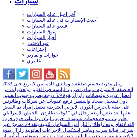
سيارات
آخر أخبار عالم السيارات
أحدث الإصدارات في عالم السيارات
فيديو عالم السيارات
سوق السيارات
أخبار السيارات
قيد الاختبار
إختراعات
حوارات و تقارير
غاليري
ريال مدريد يحسم صفقة ديوماندي قادماً من لايبزيغ حتى 2033
العاصفة الاستوائية مايماي تضرب اليابسة في الفلبين وتحذيرات من
أمطار غزيرة وفيضانات
زلزال بقوة 5.9 درجة يضرب جنوب الفلبين
دون تسجيل ضحايا
واشنطن ترفع عقوبات عن شركات وطائرتين
على صلة بالحرس الثوري الإيراني
الشرطة تعتقل إمرأة تم القبض
عليها بعد طعن أربعة رجال في "كوفنت غاردن"
الجيش الإسرائيلي
يعلن بدء موجة هجمات تستهدف جنوب لبنان ردا على خرق حزب
الله لاتفاق وقف إطلاق النار
أمن السواحل الليبية ينقذ 29 مهاجرًا غير
شرعي قبالة سرت ويباشر استكمال الإجراءات القانونية
زلزال بقوة
6.3 درجة يضرب جنوب الفلبين دون تحذيرات من تسونامي أو أضرار