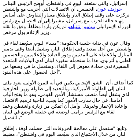
إسرائيل، والتي ستعقد اليوم في واشنطن، أوضح الرئيس اللبناني
جوزيف عون
، الخميس، أن الاتصالات التي أُجريت مع واشنطن
تركزت على وقف إطلاق النار وإطلاق مسار التفاوض على أساس
إنهاء حالة الحرب مع إسرائيل، مشيرا إلى أن الاتصال مع رئيس
الوزراء الإسرائيلي
بنيامين نتنياهو
لم يكن وارداً مطلقاً، وفق ما نقله
وزير الإعلام بول مرقص.
وقال عون في بداية جلسة الحكومة: "مساء اليوم، سيُعقد لقاء في
واشنطن من أجل تمديد وقف إطلاق النار، ويشمل أيضاً وقف تدمير
المنازل والاعتداء على المدنيين ودور العبادة والإعلاميين والجسمين
الطبي والتربوي، هذا ما ستحمله سفيرة لبنان لدى الولايات المتحدة
السفيرة ندى حمادة معوض إلى اللقاء، وستعمل ما في وسعها من
أجل الحصول على هذه البنود".
كما أضاف، أن "الشق الإيجابي يكمن في أنه للمرة الأولى، يعود ملف
لبنان إلى الطاولة الأميركية، وبالتحديد إلى طاولة وزير الخارجية
الذي يشغل أيضاً منصب مستشار الأمن القومي، وهو ما يفتح الباب
أمامنا، في حال سارت الأمور كما يجب، لناحية ترميم الاقتصاد
وإعادة الإعمار وغيرها... وآمل أن أتمكن من زيارة واشنطن وعقد
لقاء مع الرئيس ترامب لوضعه في حقيقة الوضع في لبنان
بالتفصيل".
وتابع: "سنعمل على معالجة الخروقات التي حصلت لوقف إطلاق
النار، من خلال الاجتماع الذي سيُعقد اليوم في واشنطن"، مضيفاً