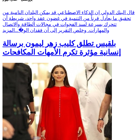
قال البنك الدولي إن الذكاء الاصطناعي قد يمكن البلدان النامية من
تحقيق ما يعادل قرناً من التنمية في غضون عقد واحد، شريطة أن
تتحرك بسرعة لسد الفجوات في مجالات الطاقة والاتصال
والمهارات. وخلص التقرير إلى أن فقدان الو�...
المزيد
بلقيس تطلق كليب زهر ليمون برسالة
إنسانية مؤثرة تكرم الأمهات المكافحات