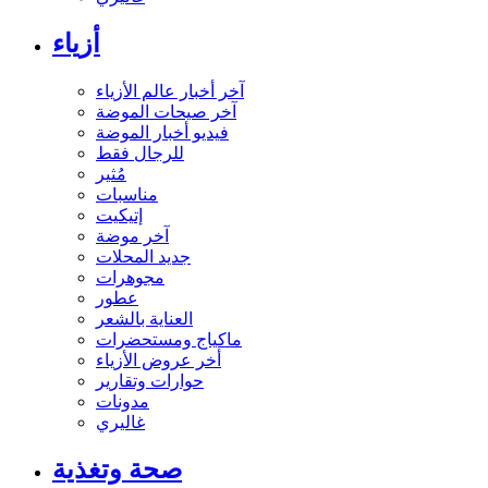
أزياء
آخر أخبار عالم الأزياء
آخر صيحات الموضة
فيديو أخبار الموضة
للرجال فقط
مُثير
مناسبات
إتيكيت
آخر موضة
جديد المحلات
مجوهرات
عطور
العناية بالشعر
ماكياج ومستحضرات
أخر عروض الأزياء
حوارات وتقارير
مدونات
غاليري
صحة وتغذية