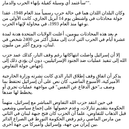
"سأعتمد أي وسيلة كفيلة بإنهاء الحرب والدمار".
وكان البلدان اللذان هما في حالة حرب رسمياً منذ العام 1948، عقدا
جولة محادثات في واشنطن يوم 14 أبريل الجاري، كانت الأولى من
نوعها منذ العام 1993، في محاولة لإنهاء الحرب.
م بعد هذه المحادثات بيومين، أعلنت الولايات المتحدة هدنة لمدة
عشرة أيام في الحرب التي أدت إلى مقتل أكثر من 2400 شخص في
لبنان، ونزوح أكثر من مليون.
إلا أن إسرائيل واصلت انتهاكاتها رغم وقف النار، كذلك عمد حزب
الله إلى تنفيذ عمليات ضد الجنود الإسرائيليين، دون أن يؤدي ذلك إلى
إجهاض جولة التفاوض.
يذكر أن اتفاق وقف إطلاق النار الذي كانت نشرته وزارة الخارجية
الأميركية، الأسبوع الماضي، كان نص على أن إسرائيل تحتفظ بما
وصف بـ"حق الدفاع عن النفس" في مواجهة عمليات تجري أو
يخطط لها ضدها.
في حين انتقد حزب الله التفاوض المباشر مع إسرائيل، متهماً
الحكومة بتقديم تنازلات، وعدم حصولها على إجماع سياسي وشعبي
قبل الذهاب للتفاوض، علماً أن الحزب كان فتح جبهة لبنان في الثاني
من مارس الماضي رغم رفض الحكومة التورط في الصراع الدائر
بين إيران من جهة، وإسرائيل وأميركا من جهة أخرى.