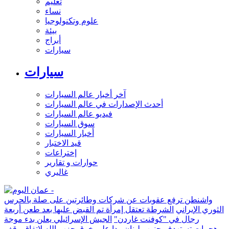
تعليم
نساء
علوم وتكنولوجيا
بيئة
أبراج
سيارات
سيارات
آخر أخبار عالم السيارات
أحدث الإصدارات في عالم السيارات
فيديو عالم السيارات
سوق السيارات
أخبار السيارات
قيد الاختبار
إختراعات
حوارات و تقارير
غاليري
واشنطن ترفع عقوبات عن شركات وطائرتين على صلة بالحرس
الثوري الإيراني
الشرطة تعتقل إمرأة تم القبض عليها بعد طعن أربعة
رجال في "كوفنت غاردن"
الجيش الإسرائيلي يعلن بدء موجة
هجمات تستهدف جنوب لبنان ردا على خرق حزب الله لاتفاق وقف