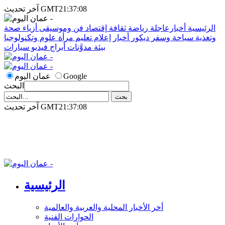
آخر تحديث GMT21:37:08
الرئيسية
أخبارعاجلة
رياضة
ثقافة
إقتصاد
فن وموسيقى
أزياء
صحة
وتغذية
سياحة وسفر
ديكور
أخبار
إعلام
تعليم
مرأة
علوم وتكنولوجيا
بيئة
مدوَّنات
أبراج
فيديو
سيارات
Google
عمان اليوم
البحث
آخر تحديث GMT21:37:08
الرئيسية
أخر الأخبار المحلية والعربية والعالمية
الحوارات الفنية