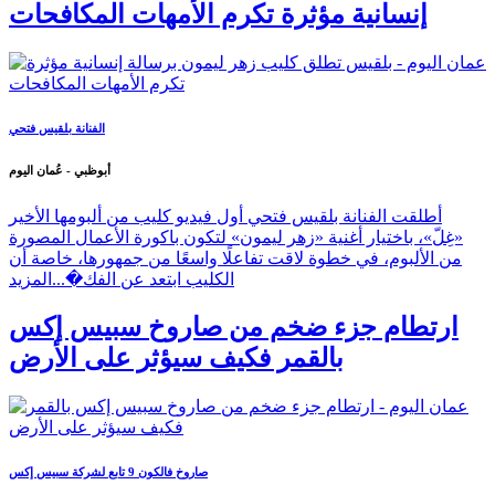
بلقيس تطلق كليب زهر ليمون برسالة
إنسانية مؤثرة تكرم الأمهات المكافحات
الفنانة بلقيس فتحي
أبوظبي - عُمان اليوم
أطلقت الفنانة بلقيس فتحي أول فيديو كليب من ألبومها الأخير
«غِلّ»، باختيار أغنية «زهر ليمون» لتكون باكورة الأعمال المصورة
من الألبوم، في خطوة لاقت تفاعلًا واسعًا من جمهورها، خاصة أن
الكليب ابتعد عن الفك�...
المزيد
ارتطام جزء ضخم من صاروخ سبيس إكس
بالقمر فكيف سيؤثر على الأرض