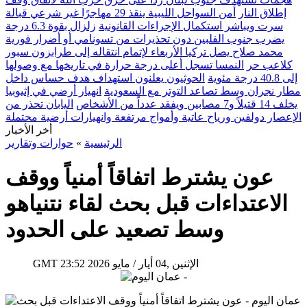
إطلاق النار
أمن السواحل الليبية ينقذ 29 مهاجرًا غير شرعي قبالة
سرت ويباشر استكمال الإجراءات القانونية
زلزال بقوة 6.3 درجة
يضرب جنوب الفلبين دون تحذيرات من تسونامي أو أضرار فورية
محمد صلاح يصل تركيا الأربعاء لإتمام انتقاله إلى طرابزون سبور
كلاعب حر
النمسا تسجل أعلى درجة حرارة في تاريخها مع وصولها
إلى 40.8 درجة مئوية
الحوثيون يعلنون استهداف هدف حساس داخل
مطار نجران وسط تصاعد التوتر مع السعودية
انهيار أرضي في إثيوبيا
يخلف 14 قتيلاً و7 مصابين ويفقد عدداً من الأشخاص
اليابان تحذر من
الإعصار دولفين ورياح عاتية وأمواج مرتفعة وانهيارات أرضية محتملة
أخر الأخبار
الرئيسية
»
حوارات وتقارير
عون يشترط اتفاقاً أمنياً ووقف
الاعتداءات قبل بحث لقاء نتنياهو
وسط تصعيد على الحدود
23:52 2026 الإثنين ,04 أيار / مايو
GMT