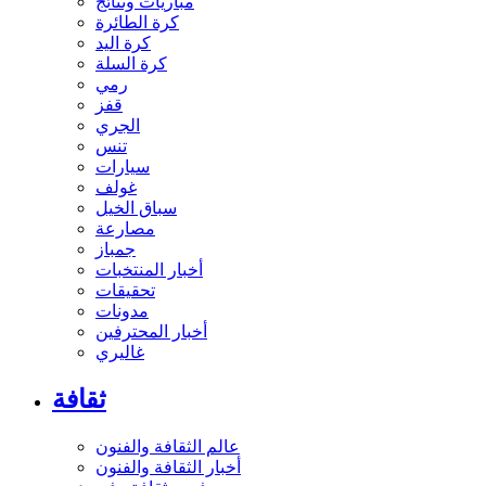
مباريات ونتائج
كرة الطائرة
كرة اليد
كرة السلة
رمي
قفز
الجري
تنس
سيارات
غولف
سباق الخيل
مصارعة
جمباز
أخبار المنتخبات
تحقيقات
مدونات
أخبار المحترفين
غاليري
ثقافة
عالم الثقافة والفنون
أخبار الثقافة والفنون