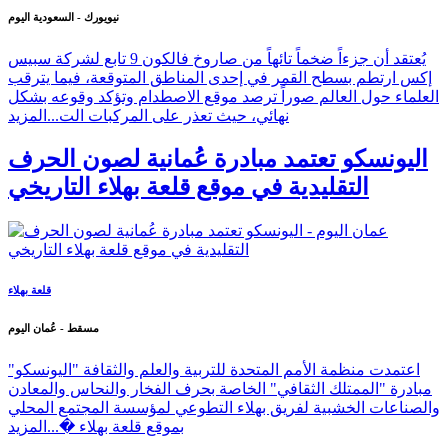
صاروخ فالكون 9 تابع لشركة سبيس إكس
نيويورك - السعودية اليوم
يُعتقد أن جزءاً ضخماً تائهاً من صاروخ فالكون 9 تابع لشركة سبيس
إكس ارتطم بسطح القمر في إحدى المناطق المتوقعة، فيما يترقب
العلماء حول العالم صوراً ترصد موقع الاصطدام وتؤكد وقوعه بشكل
نهائي، حيث تعذر على المركبات الت...
المزيد
اليونسكو تعتمد مبادرة عُمانية لصون الحرف
التقليدية في موقع قلعة بهلاء التاريخي
قلعة بهلاء
مسقط - عُمان اليوم
اعتمدت منظمة الأمم المتحدة للتربية والعلم والثقافة "اليونسكو"
مبادرة "الممتلك الثقافي" الخاصة بحرف الفخار والنحاس والمعادن
والصناعات الخشبية لفريق بهلاء التطوعي لمؤسسة المجتمع المحلي