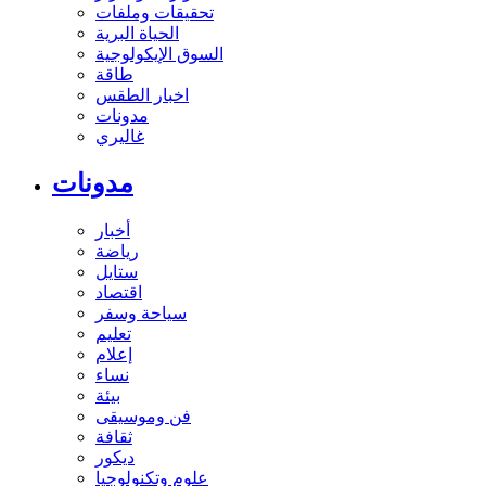
تحقيقات وملفات
الحياة البرية
السوق الإيكولوجية
طاقة
اخبار الطقس
مدونات
غاليري
مدونات
أخبار
رياضة
ستايل
اقتصاد
سياحة وسفر
تعليم
إعلام
نساء
بيئة
فن وموسيقى
ثقافة
ديكور
علوم وتكنولوجيا