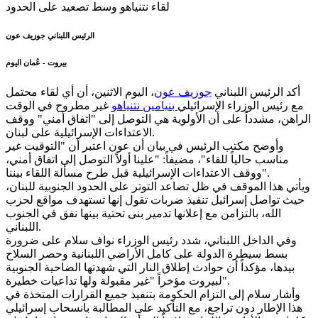
الرئيس اللبناني جوزيف عون
بيروت - عُمان اليوم
أكد الرئيس اللبناني
جوزيف عون
، اليوم الاثنين، أن أي لقاء محتمل
مع رئيس الوزراء الإسرائيلي
بنيامين نتنياهو
غير مطروح في الوقت
الراهن، مشدداً على أن الأولوية هي التوصل إلى "اتفاق أمني" ووقف
الاعتداءات الإسرائيلية على لبنان.
وأوضح مكتب الرئيس في بيان أن عون اعتبر أن "التوقيت غير
مناسب حالياً للقاء"، مضيفاً: "علينا أولاً التوصل إلى اتفاق أمني،
ووقف الاعتداءات الإسرائيلية قبل طرح مسألة اللقاء بيننا".
ويأتي هذا الموقف في ظل تصاعد التوتر على الحدود الجنوبية للبنان،
حيث تواصل إسرائيل تنفيذ ضربات تقول إنها تستهدف مواقع لحزب
الله، بالتزامن مع إعلانها تدمير بنى تحتية بينها نفق في الجنوب
اللبناني.
وفي الداخل اللبناني، شدد رئيس الوزراء نواف سلام على ضرورة
بسط سيطرة الدولة على كامل الأراضي اللبنانية وحصر السلاح
بيدها، مؤكداً أن حوادث إطلاق النار التي شهدتها الضاحية الجنوبية
لبيروت مؤخراً "غير مقبولة ولها تداعيات خطيرة".
وأشار سلام إلى التزام الحكومة بتنفيذ جميع القرارات المتخذة في
هذا الإطار دون تراجع، مع التأكيد على المطالبة بانسحاب إسرائيلي