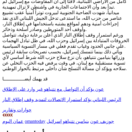
كامل من الأراضي اللبنانية، لافتاً إلى أن المفاوضات مع إسرائيل لم
تبدأ بعد وأن الاجتماعات الجارية في واشنطن لا تزال تمهيدية.
ميدانياً، شهدت الضاحية الجنوبية لبيروت توتراً أمنياً عقب تشييع
عناصر من حزب الله، ما استدعى تدخل الجيش اللبناني الذي نفذ
إجراءات أمنية ودهم لمواقع يشتبه باستخدامها في إطلاق النار،
وأوقف أحد المتورطين وصادر أسلحة وذخائر.
ورغم استمرار وقف إطلاق النار الذي أُعلن برعاية دولية، تتواصل
الخروقات المتبادلة بين إسرائيل وحزب الله، في ظل تبادل الهجمات
على جانبي الحدود وغياب تقدم فعلي في مسار التسوية السياسية.
ويأتي ذلك بينما تتمسك إسرائيل، بحسب تصريحات سابقة لرئيس
وزرائها بنيامين نتنياهو، بأن نزع سلاح حزب الله شرط أساسي لأي
تسوية مستقبلية مع لبنان، في وقت يرفض فيه الحزب التخلي عن
سلاحه ويؤكد أن مسألة التسلح شأن داخلي مرتبط بالحوار الوطني.
قد يهمك أيضــــــــــــــا
عون يؤكد أن التواصل مع نتنياهو غير وارد على الإطلاق
الرئيس اللبناني يؤكد استمرار الاتصالات لتمديد وقف إطلاق النار
حوارات وتقارير
جوزيف عون
بنيامين نتنياهو
إسرائيل
omantoday
عمان اليوم