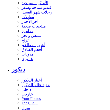
الأماكن السياحية
فيديو سياحة وسفر
رحلات شهر العسل
مقابلات
آخر الأخبار
منتجعات صحية
مغامرة
شمس و بحر
تزلج
أشهر المطاعم
أفخم الفنادق
مدونات
غاليري
ديكور
أخبار الديكور
جديد عالم الديكور
داخلي
خارجي
Your Photos
Feng Shui
منزل