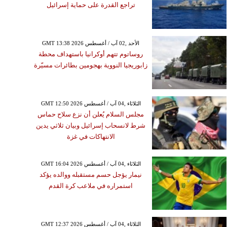
تراجع القدرة على حماية إسرائيل
GMT 13:38 2026 الأحد ,02 آب / أغسطس
روساتوم تتهم أوكرانيا باستهداف محطة
زابوريجيا النووية بهجومين بطائرات مسيّرة
GMT 12:50 2026 الثلاثاء ,04 آب / أغسطس
مجلس السلام يُعلن أن نزع سلاح حماس
شرط لانسحاب إسرائيل وبيان ثلاثي يدين
الانتهاكات في غزة
GMT 16:04 2026 الثلاثاء ,04 آب / أغسطس
نيمار يؤجل حسم مستقبله ووالده يؤكد
استمراره في ملاعب كرة القدم
GMT 12:37 2026 الثلاثاء ,04 آب / أغسطس