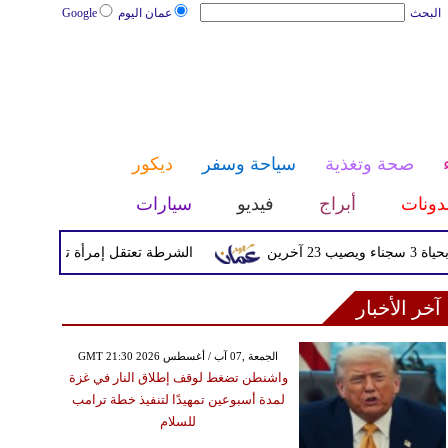
البحث
عمان اليوم
Google
صحة وتغذية
سياحة وسفر
ديكور
دونات
أبراج
فيديو
سيارات
الشرطة تعتقل إمرأة تم القبض عليها بعد
آخر الأخبار
GMT 21:30 2026 الجمعة ,07 آب / أغسطس
واشنطن تضغط لوقف إطلاق النار في غزة
لمدة أسبوعين تمهيدًا لتنفيذ خطة ترامب
للسلام