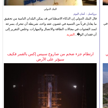
البنك الدولي
بروكسل - عُمان اليوم
قال البنك الدولي إن الذكاء الاصطناعي قد يمكن البلدان النامية من تحقيق
 في
ما يعادل قرناً من التنمية في غضون عقد واحد، شريطة أن تتحرك بسرعة
لسد الفجوات في مجالات الطاقة والاتصال والمهارات. وخلص التقرير إلى
أن فقدان الو�...
المزيد
ي
ارتطام جزء ضخم من صاروخ سبيس إكس بالقمر فكيف
سيؤثر على الأرض