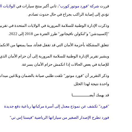
قررت
شركة "فورد موتور كورب"
، ثاني أكبر منتج سيارات في
الولايات ا
تؤدي إلى إصابة الراكب بجراح في حال حدوث تصادم.
وذكرت الإدارة الوطنية للسلامة المرورية في الولايات المتحدة في تق
"إكسبيدشن" و"لنكولن نافيجاتور" طرز الفترة من 2018 إلى 2022.
تتعلق المشكلة بأحزمة الأمان التي قد تقفل فجأة، مما يمنعها من الانكما
ويشير تقرير الإدارة الوطنية للسلامة المرورية إلى أن حزام الأمان الذ
للإصابة في بعض الحالات إذا انكمش حزام الأمان بسرعة.
وذكر التقرير أن "فورد موتور" تلقت طلبي صيانة بالضمان وبلاغين ميدان
واحدة نتيجة لهذا الخلل.
قد يهمك أيضــــــــــــــا
"فورد" تكشف عن نموذج معدل إلى أسرة مركباتها رباعية دفع جديدة
فورد تطرح الإصدار الصغير من سياراتها الرياضية "فيستا إس تي"