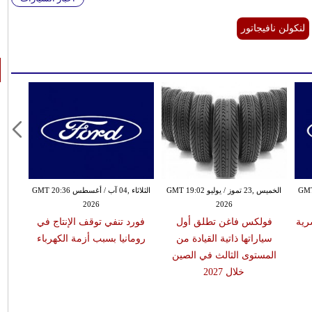
لنكولن نافيجاتور
نيو GMT 19:33
الخميس ,23 تموز / يوليو GMT 19:02
الثلاثاء ,04 آب / أغسطس GMT 20:36
2026
2026
رية
فولكس فاغن تطلق أول
فورد تنفي توقف الإنتاج في
سياراتها ذاتية القيادة من
رومانيا بسبب أزمة الكهرباء
المستوى الثالث في الصين
خلال 2027