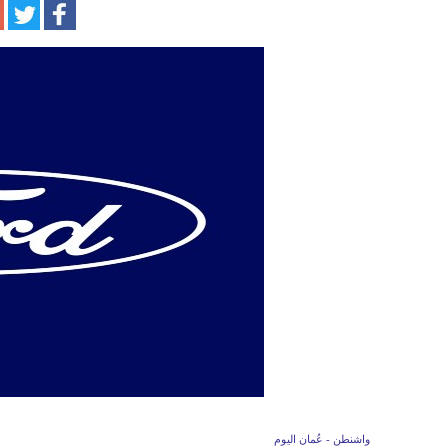
واشنطن - عُمان اليوم