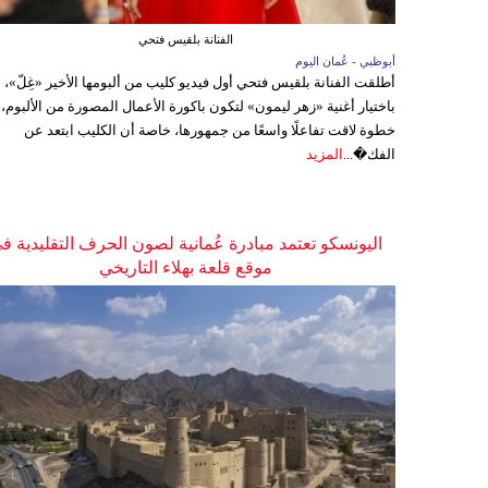
الفنانة بلقيس فتحي
أبوظبي - عُمان اليوم
أطلقت الفنانة بلقيس فتحي أول فيديو كليب من ألبومها الأخير «غِلّ»،
باختيار أغنية «زهر ليمون» لتكون باكورة الأعمال المصورة من الألبوم،
خطوة لاقت تفاعلًا واسعًا من جمهورها، خاصة أن الكليب ابتعد عن
الفك�...
المزيد
اليونسكو تعتمد مبادرة عُمانية لصون الحرف التقليدية ف
موقع قلعة بهلاء التاريخي