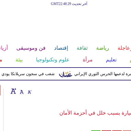
آخر تحديث GMT22:48:29
عاجلة
رياضة
ثقافة
إقتصاد
فن وموسيقى
أزياء
تعليم
مرأة
علوم وتكنولوجيا
بيئة
م
ا الحرس الثوري الإيراني
شغب في سجون سريلانكا يودي بحياة 3 سجناء ويصيب 23 آخرين