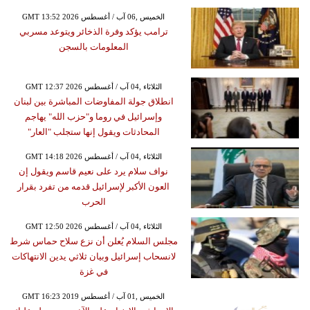
GMT 13:52 2026 الخميس ,06 آب / أغسطس
ترامب يؤكد وفرة الذخائر ويتوعد مسربي
المعلومات بالسجن
GMT 12:37 2026 الثلاثاء ,04 آب / أغسطس
انطلاق جولة المفاوضات المباشرة بين لبنان
وإسرائيل في روما و"حزب الله" يهاجم
المحادثات ويقول إنها ستجلب "العار"
GMT 14:18 2026 الثلاثاء ,04 آب / أغسطس
نواف سلام يرد على نعيم قاسم ويقول إن
العون الأكبر لإسرائيل قدمه من تفرد بقرار
الحرب
GMT 12:50 2026 الثلاثاء ,04 آب / أغسطس
مجلس السلام يُعلن أن نزع سلاح حماس شرط
لانسحاب إسرائيل وبيان ثلاثي يدين الانتهاكات
في غزة
GMT 16:23 2019 الخميس ,01 آب / أغسطس