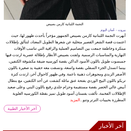
النجمة اللبنانية كارمن بصيبص
بيروت - عُمان اليوم
أبهرت النجمة اللبنانية كارمن بصيبص الجمهور مؤخراً بأحدث ظهور لها، حيث
اعتمدت قصة الشعر القصير متخلية عن شعرها الطويل المعتاد، لتتألق بإطلالات
مبتكرة وخاطفة جمعت بين التصاميم العملية والراقية التي تناسب الأوقات
النهارية والمناسبات الرسمية. ولفتت بصيبص الأنظار بإطلالة عصرية ارتدت فيها
جمبسوت طويل باللون الأسود الداكن بقصة كورسيه ضيقة مكشوفة الكتفين،
بينما انسدل الجزء السفلي بقصة واسعة، ونسقت معه حقيبة يد صغيرة باللون
الأصفر الزبدي ومجوهرات ذهبية ناعمة. وفي ظهور كاجوال آخر، ارتدت كنزة
تريكو باللون البيج الوردي بفتحة عنق مائلة كشفت عن أحد الكتفين، مع بنطال
أبيض عالي الخصر بقصة مستقيمة وحزام جلدي رفيع باللون البني. وعلى صعيد
الإطلالات الفخمة، تألقت بفستان أسود طويل تميز بقصّة الكورسيه العلوية
المطرزة بحبيبات الترتر وتنو...
المزيد
آخر الأخبار الطبية
آخر الأخبار