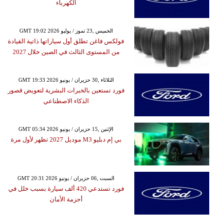
الكهرباء
GMT 19:02 2026 الخميس ,23 تموز / يوليو
فولكس فاغن تطلق أول سياراتها ذاتية القيادة
من المستوى الثالث في الصين خلال 2027
GMT 19:33 2026 الثلاثاء ,30 حزيران / يونيو
فورد تستعين بالخبرات البشرية لتعويض قصور
الذكاء الاصطناعي
GMT 05:34 2026 الإثنين ,15 حزيران / يونيو
بي إم دبليو M3 موديل 2027 تظهر لأول مرة
GMT 20:31 2026 السبت ,06 حزيران / يونيو
فورد تستدعي 420 ألف سيارة بسبب خلل في
أحزمة الأمان