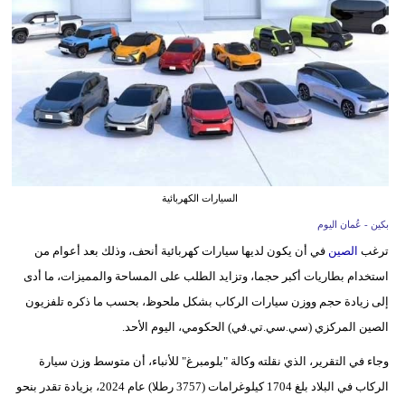
وسفر
ديكور
أخبار
إعلام
تعليم
السيارات الكهربائية
مرأة
بكين - عُمان اليوم
علوم
ترغب
الصين
في أن يكون لديها سيارات كهربائية أنحف، وذلك بعد أعوام من
وتكنولوجيا
استخدام بطاريات أكبر حجما، وتزايد الطلب على المساحة والمميزات، ما أدى
إلى زيادة حجم ووزن سيارات الركاب بشكل ملحوظ، بحسب ما ذكره تلفزيون
بيئة
الصين المركزي (سي.سي.تي.في) الحكومي، اليوم الأحد.
مدوَّنات
وجاء في التقرير، الذي نقلته وكالة "بلومبرغ" للأنباء، أن متوسط وزن سيارة
الركاب في البلاد بلغ 1704 كيلوغرامات (3757 رطلا) عام 2024، بزيادة تقدر بنحو
أبراج