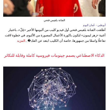
الفنانة بلقيس فتحي
أبوظبي - عُمان اليوم
أطلقت الفنانة بلقيس فتحي أول فيديو كليب من ألبومها الأخير «غِلّ»، باختيار
أغنية «زهر ليمون» لتكون باكورة الأعمال المصورة من الألبوم، في خطوة لاقت
تفاعلًا واسعًا من جمهورها، خاصة أن الكليب ابتعد عن الفك�...
المزيد
الذكاء الاصطناعي يصمم جينومات فيروسية كاملة وقابلة للتكاثر