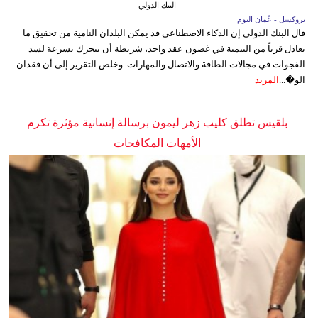
البنك الدولي
بروكسل - عُمان اليوم
قال البنك الدولي إن الذكاء الاصطناعي قد يمكن البلدان النامية من تحقيق ما
يعادل قرناً من التنمية في غضون عقد واحد، شريطة أن تتحرك بسرعة لسد
الفجوات في مجالات الطاقة والاتصال والمهارات. وخلص التقرير إلى أن فقدان
الو�...
المزيد
بلقيس تطلق كليب زهر ليمون برسالة إنسانية مؤثرة تكرم
الأمهات المكافحات