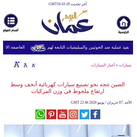
آخر تحديث GMT16:43:18
الرئيسية
أخبارعاجلة
رياضة
ثقافة
نفيذ عملية ضد الحوثيين والميليشيات التابعة لهم
العاصفة الاستوائي
إقتصاد
سيارات
»
أخبار السيارات
فن
وموسيقى
الصين تتجه نحو تصنيع سيارات كهربائية أنحف وسط
ارتفاع ملحوظ في وزن المركبات
أزياء
22:46 2026 الأحد ,07 حزيران / يونيو
GMT
صحة
وتغذية
سياحة