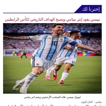
إخترنا لك
ميسي يقود إنتر ميامي ويصبح الهداف التاريخي لكأس الرابطتين
ليونيل ميسي، قائد المنتخب الأرجنتيني ونجم انتر ميامي
ميامي - عُمان اليوم