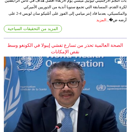
بات النجم الأرجنتيني ليونيل ميسي يوم الأربعاء أفضل هداف في كأس الرابطتين
لكرة القدم، المسابقة التي تجمع سنويا أندية من الدوريين الأميركي
والمكسيكي، بعدما قاد إنتر ميامي إلى الفوز على أتلتيكو سان لويس 4-2 على
أرضه ض�...
المزيد
المزيد من التحقيقات السياحية
الصحة العالمية تحذر من تسارع تفشي إيبولا في الكونغو وسط
نقص الإمكانات