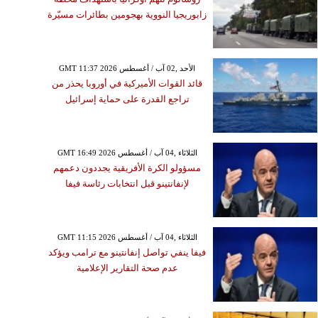
زابوريجيا النووية بهجومين بطائرات مسيّرة
GMT 11:37 2026 الأحد ,02 آب / أغسطس
قائد القوات الأميركية في أوروبا يحذر من
تراجع القدرة على حماية إسرائيل
GMT 16:49 2026 الثلاثاء ,04 آب / أغسطس
مسؤولو الكرة الأفريقية يجددون دعمهم
لإنفانتينو قبل انتخابات رئاسة فيفا
GMT 11:15 2026 الثلاثاء ,04 آب / أغسطس
فيفا ينفي تواصل إنفانتينو مع ترامب ويؤكد
عدم صحة التقارير الإعلامية