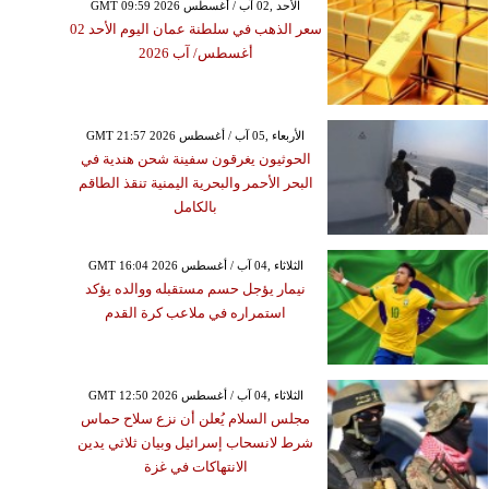
GMT 09:59 2026 الأحد ,02 آب / أغسطس
سعر الذهب في سلطنة عمان اليوم الأحد 02
أغسطس/ آب 2026
GMT 21:57 2026 الأربعاء ,05 آب / أغسطس
الحوثيون يغرقون سفينة شحن هندية في
البحر الأحمر والبحرية اليمنية تنقذ الطاقم
بالكامل
GMT 16:04 2026 الثلاثاء ,04 آب / أغسطس
نيمار يؤجل حسم مستقبله ووالده يؤكد
استمراره في ملاعب كرة القدم
GMT 12:50 2026 الثلاثاء ,04 آب / أغسطس
مجلس السلام يُعلن أن نزع سلاح حماس
شرط لانسحاب إسرائيل وبيان ثلاثي يدين
الانتهاكات في غزة