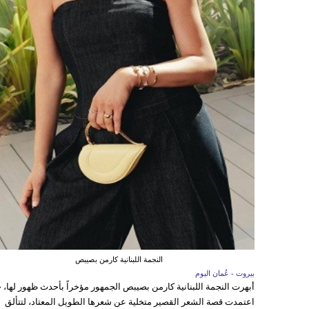
النجمة اللبنانية كارمن بصيبص
بيروت - عُمان اليوم
أبهرت النجمة اللبنانية كارمن بصيبص الجمهور مؤخراً بأحدث ظهور لها، 
اعتمدت قصة الشعر القصير متخلية عن شعرها الطويل المعتاد، لتتألق