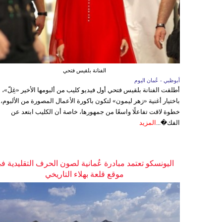
الفنانة بلقيس فتحي
أبوظبي - عُمان اليوم
أطلقت الفنانة بلقيس فتحي أول فيديو كليب من ألبومها الأخير «غِلّ»،
باختيار أغنية «زهر ليمون» لتكون باكورة الأعمال المصورة من الألبوم،
خطوة لاقت تفاعلًا واسعًا من جمهورها، خاصة أن الكليب ابتعد عن
الفك�...
المزيد
اليونسكو تعتمد مبادرة عُمانية لصون الحرف التقليدية ف
موقع قلعة بهلاء التاريخي