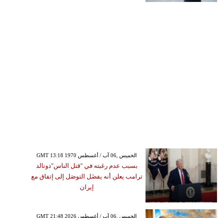
GMT 13:18 1970 الخميس ,06 آب / أغسطس
بسبب عدم رغبته في "قتل الناس"دونالد
ترامب يعلن أنه يفضَل التوصَل إلى إتفاق مع
إيران
GMT 21:48 2026 الخميس ,06 آب / أغسطس