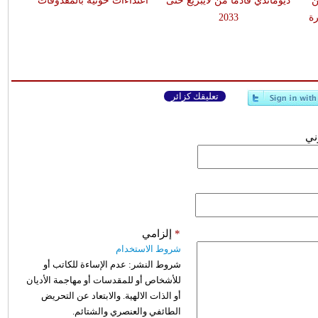
ن
ديوماندي قادماً من لايبزيغ حتى
اعتداءات حوثية بالمقذوفات
ة
2033
تعليقك كزائر
وني
*
إلزامي
شروط الاستخدام
شروط النشر:
عدم الإساءة للكاتب أو
للأشخاص أو للمقدسات أو مهاجمة الأديان
أو الذات الالهية. والابتعاد عن التحريض
الطائفي والعنصري والشتائم.