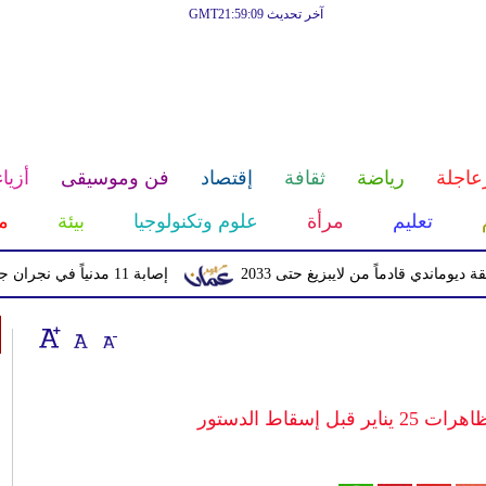
آخر تحديث GMT21:59:09
عاجلة
رياضة
ثقافة
إقتصاد
فن وموسيقى
أزياء
تعليم
مرأة
علوم وتكنولوجيا
بيئة
م
 قادماً من لايبزيغ حتى 2033
إصابة 11 مدنياً في نجران جراء اعتداءات حوثية بالمقذوفات
إسقاط الدستور