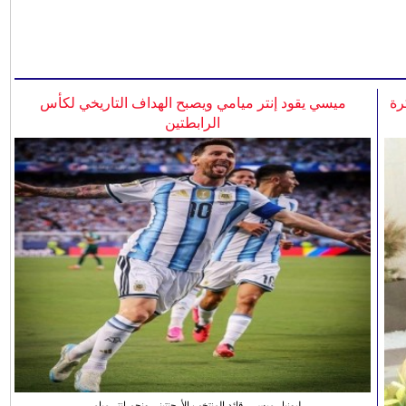
رة
ميسي يقود إنتر ميامي ويصبح الهداف التاريخي لكأس
الرابطتين
ليونيل ميسي، قائد المنتخب الأرجنتيني ونجم انتر ميامي