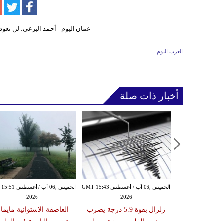
العرب اليوم
أخبار ذات صلة
الأربعاء ,05 آب / أغسطس GMT 16:02
الخميس ,06 آب / أغسطس GMT 15:43
الخميس ,06 آب / أغ
2026
2026
20
 عقوبات عن
زلزال بقوة 5.9 درجة يضرب
العاصفة الاستوائية مايما