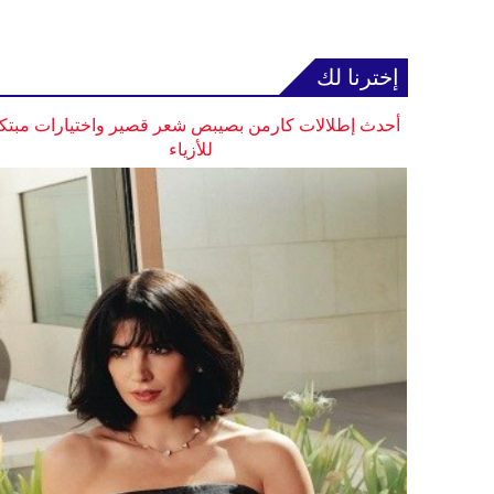
إخترنا لك
أحدث إطلالات كارمن بصيبص شعر قصير واختيارات مبتك
للأزياء