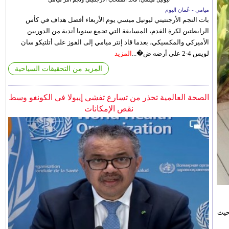
ميامي - عُمان اليوم
بات النجم الأرجنتيني ليونيل ميسي يوم الأربعاء أفضل هداف في كأس
الرابطتين لكرة القدم، المسابقة التي تجمع سنويا أندية من الدوريين
الأميركي والمكسيكي، بعدما قاد إنتر ميامي إلى الفوز على أتلتيكو سان
لويس 4-2 على أرضه ض�...
المزيد
المزيد من التحقيقات السياحية
الصحة العالمية تحذر من تسارع تفشي إيبولا في الكونغو وسط
نقص الإمكانات
حيث