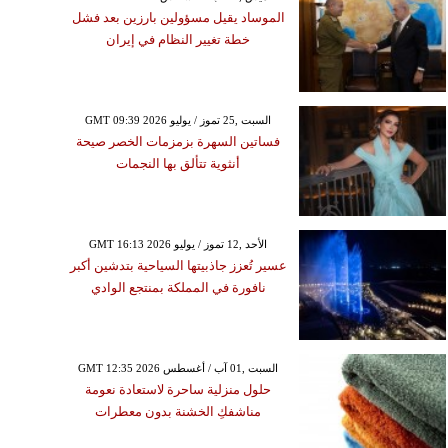
الموساد يقيل مسؤولين بارزين بعد فشل
خطة تغيير النظام في إيران
GMT 09:39 2026 السبت ,25 تموز / يوليو
فساتين السهرة بزمزمات الخصر صيحة
أنثوية تتألق بها النجمات
GMT 16:13 2026 الأحد ,12 تموز / يوليو
عسير تُعزز جاذبيتها السياحية بتدشين أكبر
نافورة في المملكة بمنتجع الوادي
GMT 12:35 2026 السبت ,01 آب / أغسطس
حلول منزلية ساحرة لاستعادة نعومة
مناشفكِ الخشنة بدون معطرات