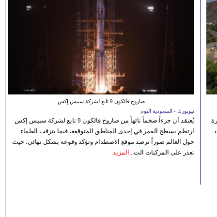
صاروخ فالكون 9 تابع لشركة سبيس إكس
نيويورك - السعودية اليوم
رة
يُعتقد أن جزءاً ضخماً تائهاً من صاروخ فالكون 9 تابع لشركة سبيس إكس
ارتطم بسطح القمر في إحدى المناطق المتوقعة، فيما يترقب العلماء
حول العالم صوراً ترصد موقع الاصطدام وتؤكد وقوعه بشكل نهائي، حيث
تعذر على المركبات الت...
المزيد