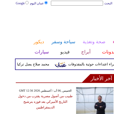
البحث
عمان اليوم
Google
صحة وتغذية
سياحة وسفر
ديكور
دونات
أبراج
فيديو
سيارات
محمد صلاح يصل تركيا الأربعاء لإتمام انت
آخر الأخبار
GMT 12:56 2026 الخميس ,06 آب / أغسطس
طبيب من أصول مصرية يقترب من دخول
التاريخ الأميركي بعد فوزه بترشيح
الديمقراطيين