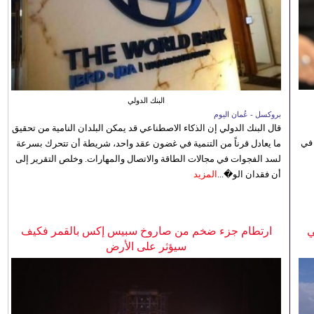
البنك الدولي
بروكسل - عُمان اليوم
قال البنك الدولي إن الذكاء الاصطناعي قد يمكن البلدان النامية من تحقيق
 في
ما يعادل قرناً من التنمية في غضون عقد واحد، شريطة أن تتحرك بسرعة
لسد الفجوات في مجالات الطاقة والاتصال والمهارات. وخلص التقرير إلى
أن فقدان الو�...
المزيد
ي
ارتطام جزء ضخم من صاروخ سبيس إكس بالقمر فكيف
سيؤثر على الأرض