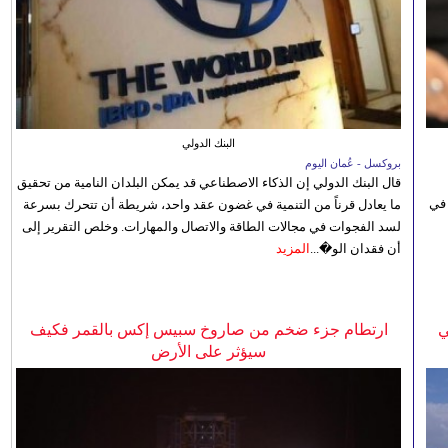
البنك الدولي
بروكسل - عُمان اليوم
قال البنك الدولي إن الذكاء الاصطناعي قد يمكن البلدان النامية من تحقيق
 في
ما يعادل قرناً من التنمية في غضون عقد واحد، شريطة أن تتحرك بسرعة
لسد الفجوات في مجالات الطاقة والاتصال والمهارات. وخلص التقرير إلى
أن فقدان الو�...
المزيد
ي
ارتطام جزء ضخم من صاروخ سبيس إكس بالقمر فكيف
سيؤثر على الأرض