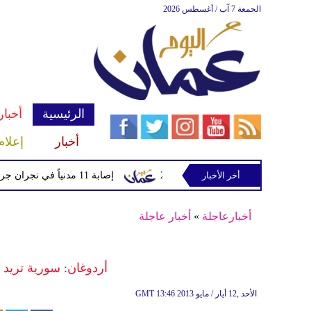
الجمعة 7 آب / أغسطس 2026
الرئيسية
أخبار
أخبار
إعلام
دماً من لايبزيغ حتى 2033
أخر الأخبار
إصابة 11 مدنياً في نجران جراء اعتداءات حوثية بالمقذوفات
أخبارعاجلة
»
أخبار عاجلة
أردوغان: سورية تريد إ
13:46 2013 الأحد ,12 أيار / مايو
GMT