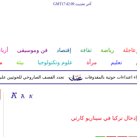
آخر تحديث GMT17:42:09
عاجلة
رياضة
ثقافة
إقتصاد
فن وموسيقى
أزياء
تعليم
مرأة
علوم وتكنولوجيا
بيئة
م
تجدد القصف الصاروخي للحوثيين على معسك
دخال تركيا في سيناريو كارثي