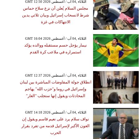
GMT 12:50 2026 الثلاثاء ,04 آب / أغسطس
مجلس السلام يُعلن أن نزع سلاح حماس
شرط لانسحاب إسرائيل وبيان ثلاثي يدين
الانتهاكات في غزة
GMT 16:04 2026 الثلاثاء ,04 آب / أغسطس
نيمار يؤجل حسم مستقبله ووالده يؤكد
استمراره في ملاعب كرة القدم
GMT 12:37 2026 الثلاثاء ,04 آب / أغسطس
انطلاق جولة المفاوضات المباشرة بين لبنان
وإسرائيل في روما و"حزب الله" يهاجم
المحادثات ويقول إنها ستجلب "العار"
GMT 14:18 2026 الثلاثاء ,04 آب / أغسطس
نواف سلام يرد على نعيم قاسم ويقول إن
العون الأكبر لإسرائيل قدمه من تفرد بقرار
الحرب