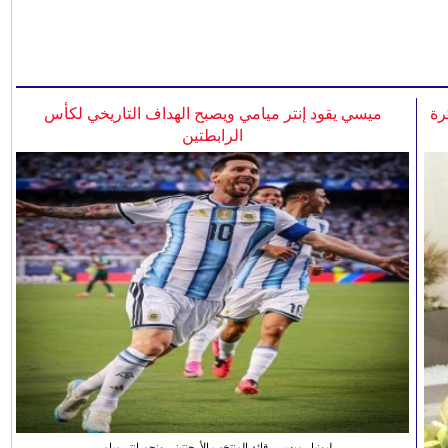
رة
ميسي يقود إنتر ميامي ويصبح الهداف التاريخي لكأس
الرابطتين
ليونيل ميسي، قائد المنتخب الأرجنتيني ونجم انتر ميامي