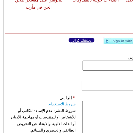
حتى
اعتداءات حوثية بالمقذوفات
للحوثيين على معسكر صحن
الجن في مأرب
تعليقك كزائر
وني
*
إلزامي
شروط الاستخدام
شروط النشر:
عدم الإساءة للكاتب أو
للأشخاص أو للمقدسات أو مهاجمة الأديان
أو الذات الالهية. والابتعاد عن التحريض
الطائفي والعنصري والشتائم.