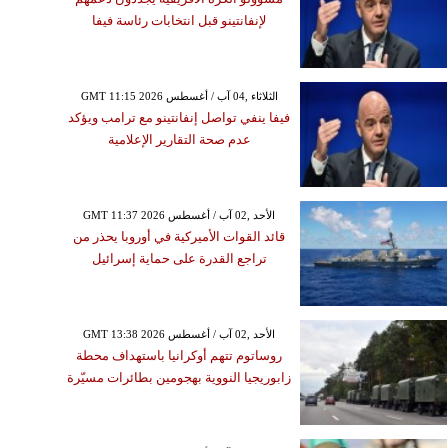
لإنفانتينو قبل انتخابات رئاسة فيفا
GMT 11:15 2026 الثلاثاء ,04 آب / أغسطس
فيفا ينفي تواصل إنفانتينو مع ترامب ويؤكد
عدم صحة التقارير الإعلامية
GMT 11:37 2026 الأحد ,02 آب / أغسطس
قائد القوات الأميركية في أوروبا يحذر من
تراجع القدرة على حماية إسرائيل
GMT 13:38 2026 الأحد ,02 آب / أغسطس
روساتوم تتهم أوكرانيا باستهداف محطة
زابوريجيا النووية بهجومين بطائرات مسيّرة