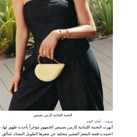
النجمة اللبنانية كارمن بصيبص
بيروت - عُمان اليوم
أبهرت النجمة اللبنانية كارمن بصيبص الجمهور مؤخراً بأحدث ظهور لها، 
اعتمدت قصة الشعر القصير متخلية عن شعرها الطويل المعتاد، لتتألق