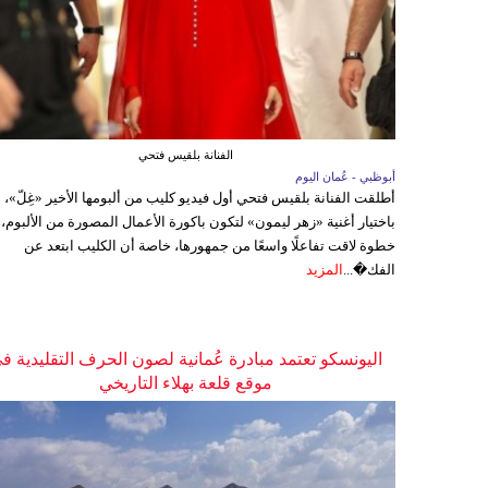
الفنانة بلقيس فتحي
أبوظبي - عُمان اليوم
أطلقت الفنانة بلقيس فتحي أول فيديو كليب من ألبومها الأخير «غِلّ»،
باختيار أغنية «زهر ليمون» لتكون باكورة الأعمال المصورة من الألبوم،
خطوة لاقت تفاعلًا واسعًا من جمهورها، خاصة أن الكليب ابتعد عن
الفك�...
المزيد
اليونسكو تعتمد مبادرة عُمانية لصون الحرف التقليدية ف
موقع قلعة بهلاء التاريخي