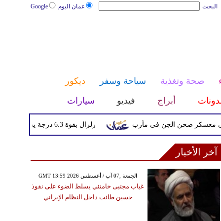
البحث
عمان اليوم
Google
صحة وتغذية
سياحة وسفر
ديكور
دونات
أبراج
فيديو
سيارات
ر صحن الجن في مأرب
زلزال بقوة 6.3 درجة يضرب جنوب الفلبين دون تحذيرات من تسونامي أو أضرار فورية
آخر الأخبار
GMT 13:59 2026 الجمعة ,07 آب / أغسطس
غياب مجتبى خامنئي يسلط الضوء على نفوذ
حسين طائب داخل النظام الإيراني