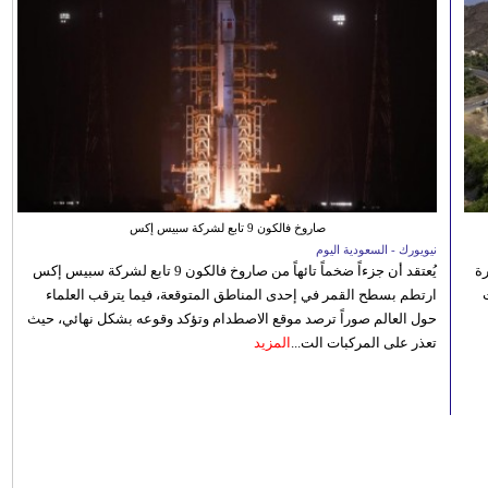
صاروخ فالكون 9 تابع لشركة سبيس إكس
نيويورك - السعودية اليوم
رة
يُعتقد أن جزءاً ضخماً تائهاً من صاروخ فالكون 9 تابع لشركة سبيس إكس
ارتطم بسطح القمر في إحدى المناطق المتوقعة، فيما يترقب العلماء
حول العالم صوراً ترصد موقع الاصطدام وتؤكد وقوعه بشكل نهائي، حيث
تعذر على المركبات الت...
المزيد