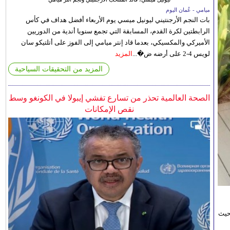
ميامي - عُمان اليوم
بات النجم الأرجنتيني ليونيل ميسي يوم الأربعاء أفضل هداف في كأس
الرابطتين لكرة القدم، المسابقة التي تجمع سنويا أندية من الدوريين
الأميركي والمكسيكي، بعدما قاد إنتر ميامي إلى الفوز على أتلتيكو سان
لويس 4-2 على أرضه ض�...
المزيد
المزيد من التحقيقات السياحية
الصحة العالمية تحذر من تسارع تفشي إيبولا في الكونغو وسط
نقص الإمكانات
حيث