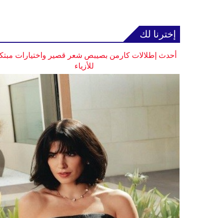
إخترنا لك
أحدث إطلالات كارمن بصيبص شعر قصير واختيارات مبتك
للأزياء